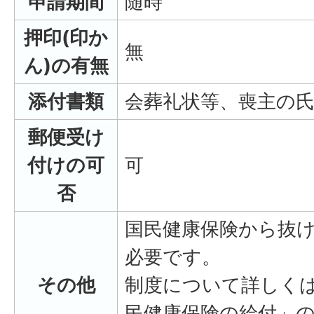
申請期間
随時
押印(印か
無
ん)の有無
添付書類
会葬礼状等、喪主の
郵便受け
付けの可
可
否
国民健康保険から抜
必要です。
その他
制度について詳しく
民健康保険の給付」