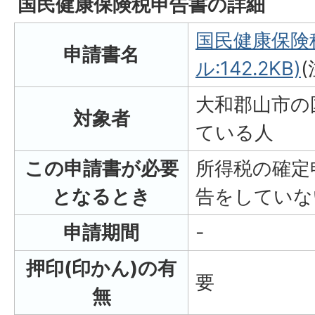
国民健康保険税申告書の詳細
国民健康保険
申請書名
ル:142.2KB)
(
大和郡山市の
対象者
ている人
この申請書が必要
所得税の確定
となるとき
告をしていな
申請期間
-
押印(印かん)の有
要
無