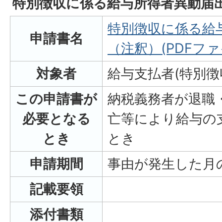
特別徴収に係る給与所得者異動届
特別徴収に係る給
申請書名
（注釈）(PDFファイル
対象者
給与支払者(特別徴
この申請書が
納税義務者が退職
必要となる
亡等により給与の
とき
とき
申請期間
事由が発生した月
記載要領
添付書類