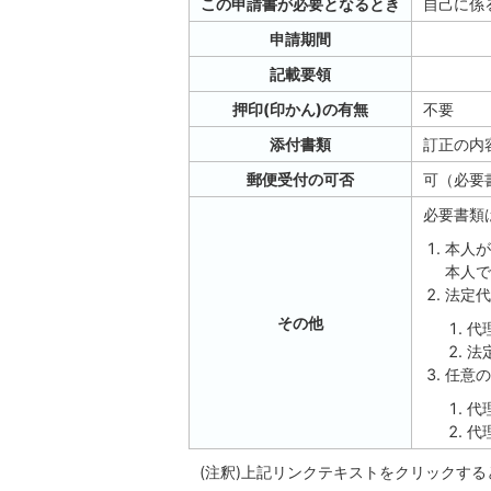
この申請書が必要となるとき
自己に係
申請期間
記載要領
押印(印かん)の有無
不要
添付書類
訂正の内
郵便受付の可否
可（必要
必要書類
本人が
本人で
法定代
その他
代
法
任意の
代
代
(注釈)上記リンクテキストをクリックす