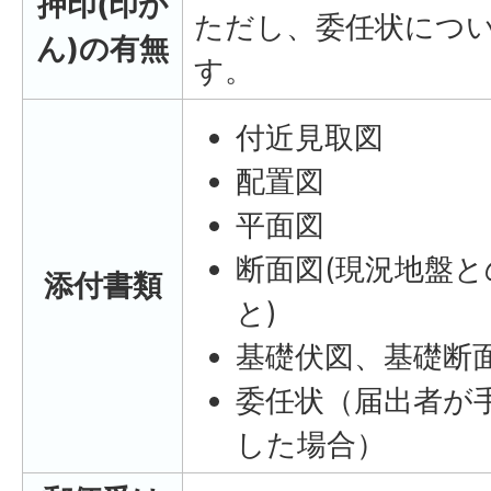
押印(印か
ただし、委任状につ
ん)の有無
す。
付近見取図
配置図
平面図
断面図(現況地盤
添付書類
と)
基礎伏図、基礎断
委任状（届出者が
した場合）