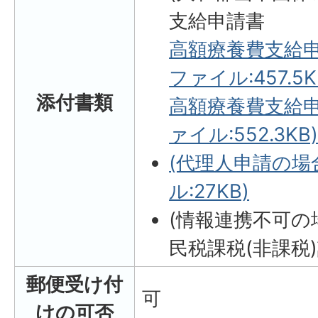
支給申請書
高額療養費支給申
ファイル:457.5K
添付書類
高額療養費支給申
ァイル:552.3KB
(代理人申請の場合
ル:27KB)
(情報連携不可の
民税課税(非課税
郵便受け付
可
けの可否