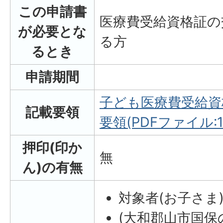
この申請書
医療費受給資格証の
が必要とな
る方
るとき
申請期間
子ども医療費受給資
記載要領
要領(PDFファイル:19
押印(印か
無
ん)の有無
対象者(お子さま
(大和郡山市国保