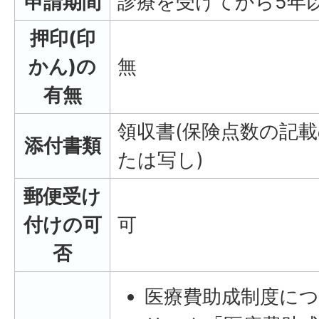
申請期間
診療を受けてから5年
押印(印
かん)の
無
有無
領収書(保険点数の記
添付書類
たは写し)
郵便受け
付けの可
可
否
医療費助成制度に