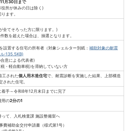
11月30日まで
市役所が休みの日は除く)
切ります。
が全てそろった方に限ります。)
集件数を超えた場合は、抽選となります。
を設置する住宅の所有者（対象シェルター別紙：
補助対象の耐震
135.5KB)
の合意による代表者)
産税・軽自動車税)を滞納していない方
着工された
個人用木造住宅
で、耐震診断を実施した結果、上部構造
判定された住宅。
着手～令和8年12月末日までに完了
費用の
2分の1
持って、入札検査課 施設整備室へ
事費補助金交付申請書（様式第1号）