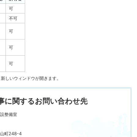
可
不可
可
可
可
、新しいウィンドウが開きます。
事に関するお問い合わせ先
設整備室
町248-4