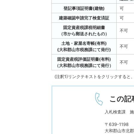
登記事項証明書(建物)
可
建築確認申請完了検査済証
可
固定資産税課税明細書
不可
（市から郵送されたもの）
土地・家屋名寄帳(有料)
不可
(大和郡山市税務課にて発行)
固定資産税評価証明書(有料)
不可
（大和郡山市税務課にて発行）
(注釈1)リンクテキストをクリックすると
この記
入札検査課 施
〒639-1198
大和郡山市北郡山