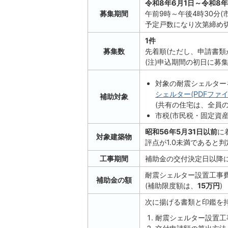
令和8年6月1日～令和8年
募集期間
午前9時～午後4時30分(
予定戸数になり次第締め
1件
募集数
先着順(ただし、申請書類
(注)申込期間の初日に募
対象の耐震シェルター
シェルター(PDFファイル:
補助対象
(共有の住宅は、全員
市税(市民税・固定資
昭和56年5月31日以前
に
対象建築物
評点が1.0未満であると
工事期間
補助金の交付決定日以降に
耐震シェルター設置工事
補助金の額
(補助限度額は、
15万円
)
次に揚げる書類と印鑑を
耐震シェルター設置工