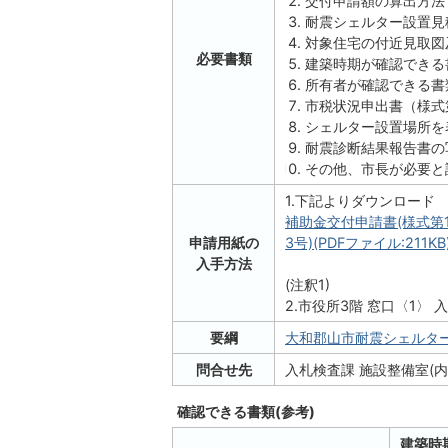
交付申請額の算出方法
耐震シェルター設置見
対象住宅の付近見取図
必要書類
建築時期が確認できる
所有者が確認できる書
市税状況申出書（様式
シェルター設置場所を
耐震診断結果報告書の
その他、市長が必要と
1.下記よりダウンロード
補助金交付申請書(様式第
申請用紙の
3号)(PDFファイル:211KB
入手方法
(注釈1)
2.市役所3階 窓口〈1〉
要綱
大和郡山市耐震シェルター設
問合せ先
入札検査課 施設整備室(内線
確認できる書類(参考)
建築時