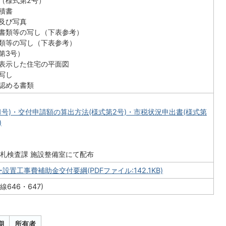
（様式第2号）
積書
及び写真
書類等の写し（下表参考）
類等の写し（下表参考）
第3号）
表示した住宅の平面図
写し
認める書類
1号)・交付申請額の算出方法(様式第2号)・市税状況申出書(様式第
)
 入札検査課 施設整備室にて配布
置工事費補助金交付要綱(PDFファイル:142.1KB)
646・647)
期
所有者