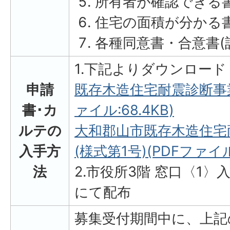
所有者が確認できる書
住宅の面積が分かる書
各種同意書・合意書(
1.下記よりダウンロード
申請
既存木造住宅耐震診断事業
書･カ
ァイル:68.4KB)
ルテの
大和郡山市既存木造住宅
入手方
(様式第1号)(PDFファイル
法
2.市役所3階 窓口〈1〉
にて配布
募集受付期間中に、上記