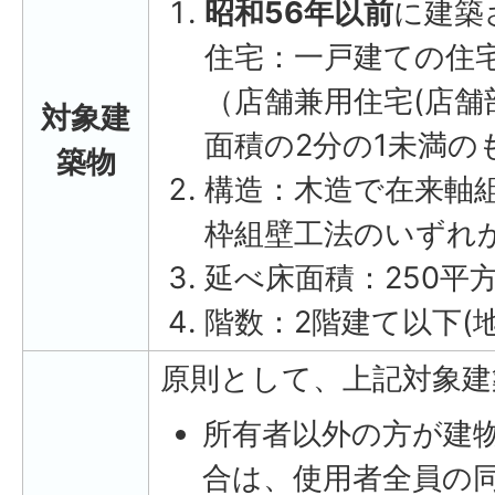
昭和56年以前
に建築
住宅：一戸建ての住
（店舗兼用住宅(店舗
対象建
面積の2分の1未満の
築物
構造：木造で在来軸
枠組壁工法のいずれ
延べ床面積：250平
階数：2階建て以下(
原則として、上記対象建
所有者以外の方が建
合は、使用者全員の