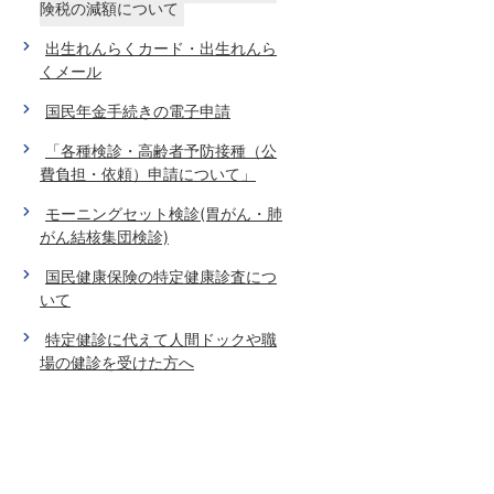
険税の減額について
出生れんらくカード・出生れんら
くメール
国民年金手続きの電子申請
「各種検診・高齢者予防接種（公
費負担・依頼）申請について」
モーニングセット検診(胃がん・肺
がん結核集団検診)
国民健康保険の特定健康診査につ
いて
特定健診に代えて人間ドックや職
場の健診を受けた方へ