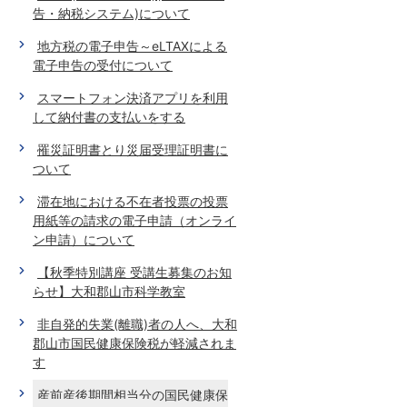
告・納税システム)について
地方税の電子申告～eLTAXによる
電子申告の受付について
スマートフォン決済アプリを利用
して納付書の支払いをする
罹災証明書とり災届受理証明書に
ついて
滞在地における不在者投票の投票
用紙等の請求の電子申請（オンライ
ン申請）について
【秋季特別講座 受講生募集のお知
らせ】大和郡山市科学教室
非自発的失業(離職)者の人へ、大和
郡山市国民健康保険税が軽減されま
す
産前産後期間相当分の国民健康保