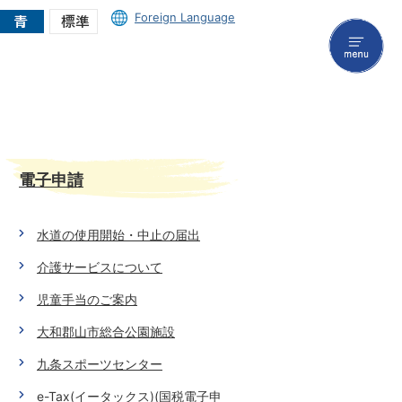
Foreign Language
menu
電子申請
水道の使用開始・中止の届出
介護サービスについて
児童手当のご案内
大和郡山市総合公園施設
九条スポーツセンター
e-Tax(イータックス)(国税電子申