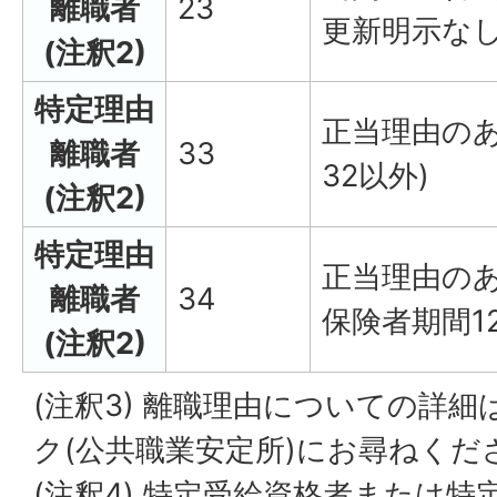
離職者
23
更新明示なし
(注釈2)
特定理由
正当理由のあ
離職者
33
32以外)
(注釈2)
特定理由
正当理由の
離職者
34
保険者期間1
(注釈2)
(注釈3) 離職理由についての詳
ク(公共職業安定所)にお尋ねくだ
(注釈4) 特定受給資格者または