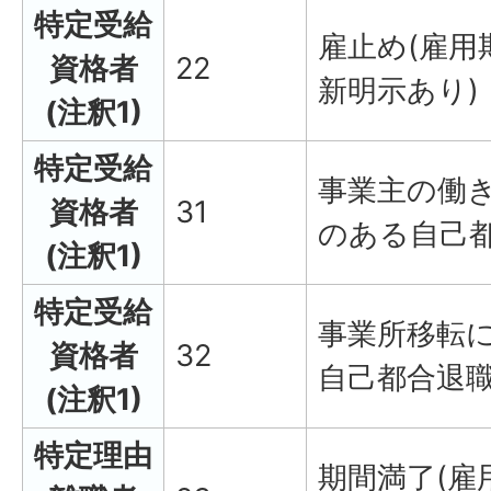
特定受給
雇止め(雇用
資格者
22
新明示あり)
(注釈1)
特定受給
事業主の働
資格者
31
のある自己
(注釈1)
特定受給
事業所移転
資格者
32
自己都合退
(注釈1)
特定理由
期間満了(雇