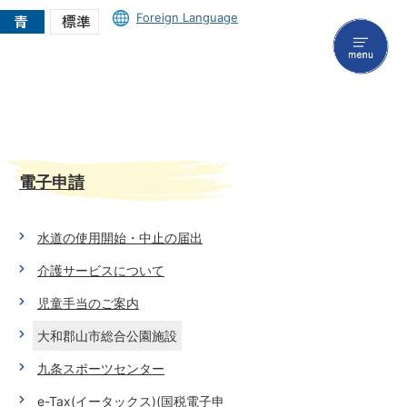
Foreign Language
menu
電子申請
水道の使用開始・中止の届出
介護サービスについて
児童手当のご案内
大和郡山市総合公園施設
九条スポーツセンター
e-Tax(イータックス)(国税電子申