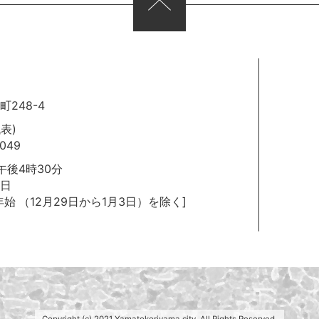
248-4
代表)
049
後4時30分
日
年始
（12月29日から1月3日）を除く]