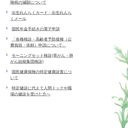
険税の減額について
出生れんらくカード・出生れんら
くメール
国民年金手続きの電子申請
「各種検診・高齢者予防接種（公
費負担・依頼）申請について」
モーニングセット検診(胃がん・肺
がん結核集団検診)
国民健康保険の特定健康診査につ
いて
特定健診に代えて人間ドックや職
場の健診を受けた方へ