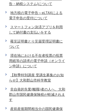
告・納税システム)について
地方税の電子申告～eLTAXによる
電子申告の受付について
スマートフォン決済アプリを利用
して納付書の支払いをする
罹災証明書とり災届受理証明書に
ついて
滞在地における不在者投票の投票
用紙等の請求の電子申請（オンライ
ン申請）について
【秋季特別講座 受講生募集のお知
らせ】大和郡山市科学教室
非自発的失業(離職)者の人へ、大和
郡山市国民健康保険税が軽減されま
す
産前産後期間相当分の国民健康保