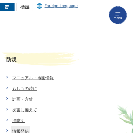
Foreign Language
menu
防災
マニュアル・地図情報
もしもの時に
計画・方針
災害に備えて
消防団
情報発信