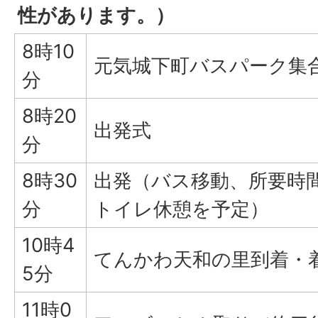
性があります。）
8時10
元気城下町バスパーク集
分
8時20
出発式
分
8時30
出発（バス移動、所要時
分
トイレ休憩を予定）
10時4
てんかわ天和の里到着・
5分
11時0