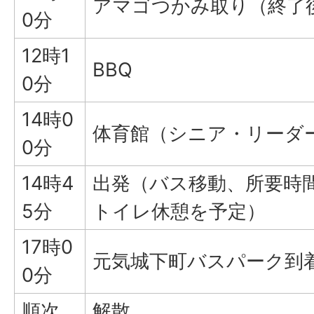
アマゴつかみ取り（終了
0分
12時1
BBQ
0分
14時0
体育館（シニア・リーダ
0分
14時4
出発（バス移動、所要時
5分
トイレ休憩を予定）
17時0
元気城下町バスパーク到
0分
順次
解散