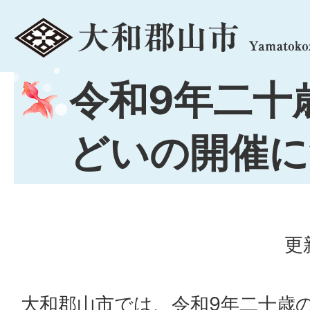
menu
令和9年二十
どいの開催に
更
大和郡山市では、令和9年二十歳