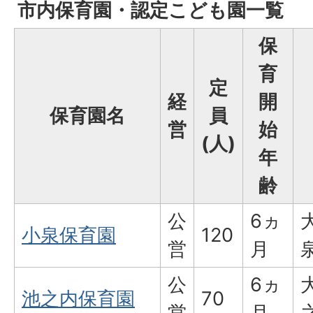
市内保育園・認定こども園一覧
保
育
定
経
開
保育園名
員
営
始
(人)
年
齢
公
6ヵ
小泉保育園
120
営
月
公
6ヵ
池之内保育園
70
営
月