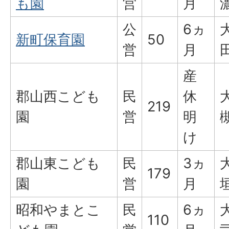
も園
営
月
公
6ヵ
新町保育園
50
営
月
田
産
郡山西こども
民
休
219
園
営
明
け
郡山東こども
民
3ヵ
179
園
営
月
昭和やまとこ
民
6ヵ
110