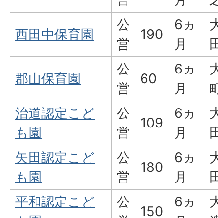
公
6ヵ
西田中保育園
190
営
月
公
6ヵ
郡山保育園
60
営
月
治道認定こど
公
6ヵ
109
も園
営
月
矢田認定こど
公
6ヵ
180
も園
営
月
平和認定こど
公
6ヵ
150