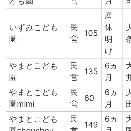
ども園
営
月
産
いずみこども
民
休
105
園
営
明
け
やまとこども
民
6ヵ
135
園
営
月
やまとこども
民
6ヵ
60
園mimi
営
月
やまとこども
民
6ヵ
149
園chouchou
営
月