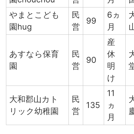
やまとこども
民
6ヵ
99
園hug
営
月
産
あすなら保育
民
休
90
園
営
明
け
11
大和郡山カト
民
135
ヵ
リック幼稚園
営
月