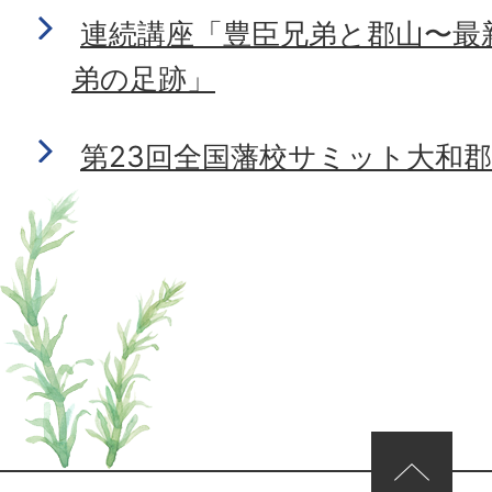
連続講座「豊臣兄弟と郡山〜最
弟の足跡」
第23回全国藩校サミット大和
ページの先頭へ