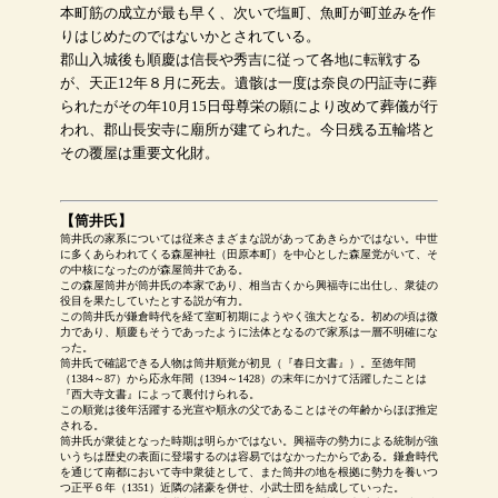
本町筋の成立が最も早く、次いで塩町、魚町が町並みを作
りはじめたのではないかとされている。
郡山入城後も順慶は信長や秀吉に従って各地に転戦する
が、天正12年８月に死去。遺骸は一度は奈良の円証寺に葬
られたがその年10月15日母尊栄の願により改めて葬儀が行
われ、郡山長安寺に廟所が建てられた。今日残る五輪塔と
その覆屋は重要文化財。
【筒井氏】
筒井氏の家系については従来さまざまな説があってあきらかではない。中世
に多くあらわれてくる森屋神社（田原本町）を中心とした森屋党がいて、そ
の中核になったのが森屋筒井である。
この森屋筒井が筒井氏の本家であり、相当古くから興福寺に出仕し、衆徒の
役目を果たしていたとする説が有力。
この筒井氏が鎌倉時代を経て室町初期にようやく強大となる。初めの頃は微
力であり、順慶もそうであったように法体となるので家系は一層不明確にな
った。
筒井氏で確認できる人物は筒井順覚が初見（『春日文書』）。至徳年間
（1384～87）から応永年間（1394～1428）の末年にかけて活躍したことは
『西大寺文書』によって裏付けられる。
この順覚は後年活躍する光宣や順永の父であることはその年齢からほぼ推定
される。
筒井氏が衆徒となった時期は明らかではない。興福寺の勢力による統制が強
いうちは歴史の表面に登場するのは容易ではなかったからである。鎌倉時代
を通じて南都において寺中衆徒として、また筒井の地を根拠に勢力を養いつ
つ正平６年（1351）近隣の諸豪を併せ、小武士団を結成していった。