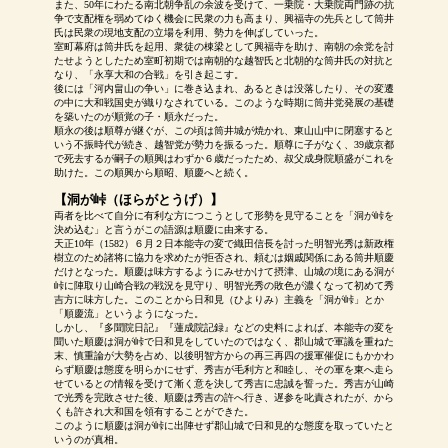
また、50年にわたる南北朝争乱の余波を受けて、一乗院・大乗院両門跡の抗
争で支配権を弱めてゆく機会に民衆の力も高まり、興福寺の先兵として筒井
氏は民衆の現地支配の立場を利用、勢力を伸ばしていった。
室町幕府は筒井氏を起用、衆徒の棟梁として興福寺を助け、南朝の余党を討
たせようとしたため室町初期では南朝的な越智氏と北朝的な筒井氏の対抗と
なり、「永享大和の合戦」を引き起こす。
後には「河内畠山の争い」に巻き込まれ、あるときは没落したり、その変遷
の中に大和戦国史が織りなされている。このような時期に筒井党発展の基礎
を築いたのが順覚の子・順永だった。
順永の後は順尊が継ぐが、この頃は筒井城が焼かれ、東山山中に閉塞すると
いう不振時代が続き、越智党が勢力を振るった。順尊に子がなく、39歳京都
で死去するが嗣子の順興はわずか６歳だったため、叔父成身院順盛がこれを
助けた。この順興から順昭、順慶へと続く。
【洞が峠（ほらがとうげ）】
両者を比べて自分に有利な方につこうとして形勢を見守ることを「洞が峠を
決め込む」と言うがこの語源は順慶に由来する。
天正10年（1582）６月２日本能寺の変で織田信長を討った明智光秀は新政権
樹立のため諸将に協力を求めたが拒否され、頼むは姻戚関係にある筒井順慶
だけとなった。順慶は味方するようにみせかけて摂津、山城の境にある洞が
峠に陣取り山崎合戦の戦況を見守り、明智光秀の敗色が濃くなって初めて秀
吉方に味方した。このことから日和見（ひよりみ）主義を「洞が峠」とか
「順慶流」というようになった。
しかし、『多聞院日記』『蓮成院記録』などの史料によれば、本能寺の変を
聞いた順慶は洞が峠で日和見をしていたのではなく、郡山城で軍議を重ねた
末、慎重論が大勢を占め、以後明智方からの再三再四の援軍催促にもかかわ
らず順慶は態度を明らかにせず、秀吉が毛利方と和睦し、その軍を東へ走ら
せているとの情報を受けて漸く意を決して秀吉に忠誠を誓った。秀吉が山崎
で光秀を完敗させた後、順慶は秀吉の許へ行き、遅参を叱責されたが、から
くも許され大和国を領有することができた。
このように順慶は洞が峠に出陣せず郡山城で日和見的な態度を取っていたと
いうのが真相。