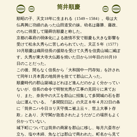
筒井順慶
順昭の子、天文18年に生まれる（1549～1584）。母は大
仏再興に功績のあった山田道安の妹。幼名は藤勝、藤政、
のちに得度して陽舜坊順慶と称した。
京都の幕府の弱体化による政情不安で順慶も大きな影響を
受けて松永久秀らに苦しめられていた。天正５年（1577）
10月順慶は織田信長の援助を受けて久秀を信貴山城に滅ぼ
す。久秀が東大寺大仏殿を焼いた日から10年目の10月10
日のことだった。
この後、間もなく信長から「大和国中一円存知」を許され
て同年11月本貫の地筒井を捨てて郡山に入った。
順慶時代の郡山築城はどれほど進んだのかよく分かってい
ないが、信長の命令で明智光秀が工事の見回りに来てお
り、また、奈良中の大工を郡山に招集して多聞城の石を郡
山に運んでいる。『多聞院日記』の天正８年４月22日の条
に「筒井ニハ今日ヨリ天守俄ニ被上云々、世上大事ト存
欺」とあり、天守閣が急造されたようだがこの場所もよく
分かっていない。
城下町については筒井の商家を郡山に移し、毎月六斎市が
立ち、塩や木綿、魚などは郡山で商われた。町名から見て