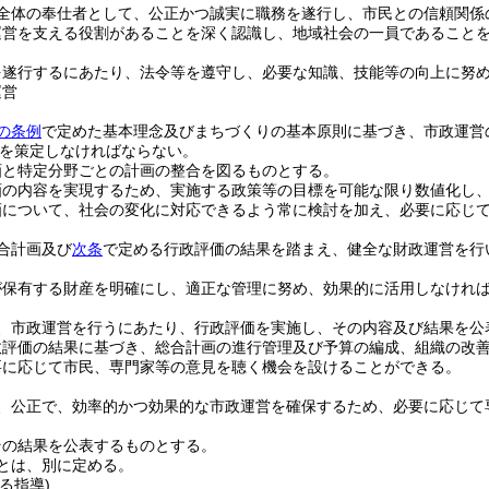
全体の奉仕者として、公正かつ誠実に職務を遂行し、市民との信頼関係
運営を支える役割があることを深く認識し、地域社会の一員であること
を遂行するにあたり、法令等を遵守し、必要な知識、技能等の向上に努
運営
の条例
で定めた基本理念及びまちづくりの基本原則に基づき、市政運営
を策定しなければならない。
画と特定分野ごとの計画の整合を図るものとする。
画の内容を実現するため、実施する政策等の目標を可能な限り数値化し
画について、社会の変化に対応できるよう常に検討を加え、必要に応じ
合計画及び
次条
で定める行政評価の結果を踏まえ、健全な財政運営を行
が保有する財産を明確にし、適正な管理に努め、効果的に活用しなけれ
、市政運営を行うにあたり、行政評価を実施し、その内容及び結果を公
政評価の結果に基づき、総合計画の進行管理及び予算の編成、組織の改
要に応じて市民、専門家等の意見を聴く機会を設けることができる。
、公正で、効率的かつ効果的な市政運営を確保するため、必要に応じて
その結果を公表するものとする。
とは、別に定める。
る指導)