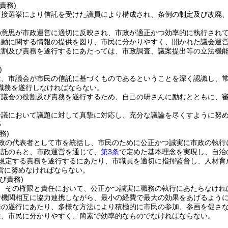
責務)
直接選挙により信託を受けた議員により構成され、条例の制定及び改廃
の意思が市政運営に適切に反映され、市政が適正かつ効率的に執行され
活動に関する情報の提供を図り、市民に分かりやすく、開かれた議会運
役割及び責務を遂行するにあたっては、市政調査、議案提出等の立法機
)
は、市議会が市民の信託に基づくものであるということを深く認識し、
職務を遂行しなければならない。
市議会の役割及び責務を遂行するため、自己の研さんに励むとともに、
会議において議題に対して真摯に対応し、充分な議論を尽くすように努
等
務)
政の代表者として市を統括し、市民のために公正かつ誠実に市政の執行
信託のもと、市政運営を通じて、
第3条
で定めた基本理念を実現し、自治
規定する責務を遂行するにあたり、市職員を適切に指揮監督し、人材育
営に努めなければならない。
び責務)
、その権限と責任において、公正かつ誠実に職務の執行にあたらなけれ
行機関相互に協力連携しながら、最小の経費で最大の効果をあげるよう
務の遂行にあたり、多様な方法により積極的に市民の参加、参画を促さ
は、市民に分かりやすく、簡素で効率的なものでなければならない。