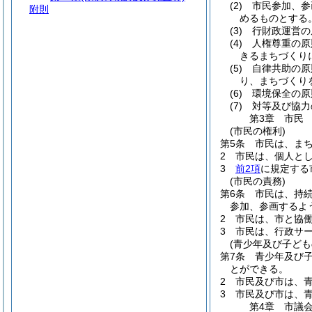
(2)
市民参加、参
附則
めるものとする
(3)
行財政運営の
(4)
人権尊重の原
きるまちづくり
(5)
自律共助の原
り、まちづくり
(6)
環境保全の原
(7)
対等及び協力
第3章
市民
(市民の権利)
第5条
市民は、ま
2
市民は、個人と
3
前2項
に規定する
(市民の責務)
第6条
市民は、持
参加、参画するよ
2
市民は、市と協
3
市民は、行政サ
(青少年及び子ども
第7条
青少年及び
とができる。
2
市民及び市は、
3
市民及び市は、
第4章
市議