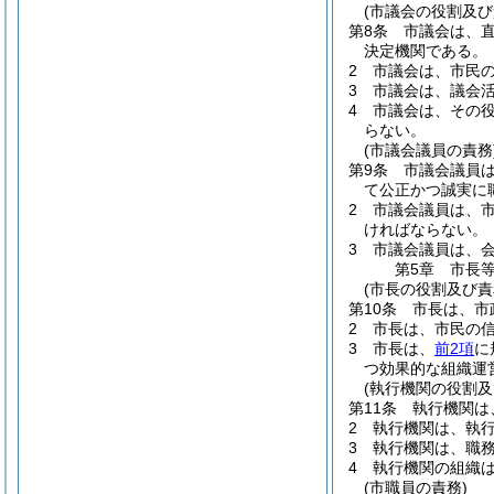
(市議会の役割及び
第8条
市議会は、
決定機関である。
2
市議会は、市民
3
市議会は、議会
4
市議会は、その
らない。
(市議会議員の責務
第9条
市議会議員
て公正かつ誠実に
2
市議会議員は、
ければならない。
3
市議会議員は、
第5章
市長
(市長の役割及び責
第10条
市長は、市
2
市長は、市民の
3
市長は、
前2項
に
つ効果的な組織運
(執行機関の役割及
第11条
執行機関は
2
執行機関は、執
3
執行機関は、職
4
執行機関の組織
(市職員の責務)