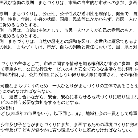
画及び協働の原則 まちづくりは、市民の自主的な市政への参加、参画
。
原則 まちづくりは、公正性、公平性及び透明性を確保し、健全で、自
則 性別、年齢、心身の状態、国籍、民族等にかかわらず、市民一人ひ
に努めるものとする。
則 市民は、自治の主体として、市民一人ひとりが自己の意思のもと、
を進めるものとする。
則 まちづくりは、自然や歴史との調和を図り、次世代に継承できるよ
の原則 まちづくりは、市が、自らの判断と責任において、国、県と対
ちづくりの主体として、市政に関する情報を知る権利及び市政に参加、
して尊重され、公正な行政サービスのもと安全で安心な生活を営む権利
市民の権利は、公共の福祉に反しない限り最大限に尊重され、その権利
続可能なまちづくりのため、一人ひとりがまちづくりの主体であること
うに努めなければならない。
働し、連携し合いながら、安全、安心に暮らせる地域づくりに取り組ま
ービスに伴う必要な負担をするものとする。
の権利)
子ども
(未成年の市民をいう。以下同じ。)
は、地域社会の一員として尊重
青少年及び子どもがまちづくりに参加、参画するための環境づくりに努
青少年及び子どもが健やかに育つ環境づくりに努めなければならない。
会