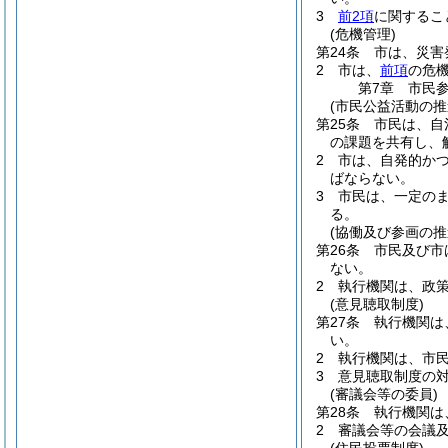
3
前2項
に関するこ
(危機管理)
第24条
市は、災害
2
市は、
前項
の危
第7章
市民
(市民公益活動の推
第25条
市民は、自
の課題を共有し、
2
市は、自発的か
ばならない。
3
市民は、一定の
る。
(協働及び参画の推
第26条
市民及び市
ない。
2
執行機関は、政
(意見聴取制度)
第27条
執行機関は
い。
2
執行機関は、市
3
意見聴取制度の
(審議会等の委員)
第28条
執行機関は
2
審議会等の会議