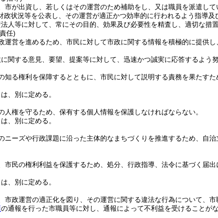
、市が出資し、若しくはその運営のため補助をし、又は職員を派遣して
財政状況等を公表し、その運営が適正かつ効率的に行われるよう指導及
資法人等に対して、常にその目的、効果及び必要性を精査し、適切な措
責任)
政運営を進めるため、市民に対して市政に関する情報を積極的に提供し
政に関する意見、要望、提案等に対して、迅速かつ誠実に応答するよう
の知る権利を保障するとともに、市民に対して説明する責務を果たすた
とは、別に定める。
の人権を守るため、保有する個人情報を保護しなければならない。
とは、別に定める。
のニーズや行政課題に沿った主体的なまちづくりを推進するため、自治
、市民の権利利益を保護するため、処分、行政指導、法令に基づく届出
。
とは、別に定める。
、市政運営の適正化を図り、その運営に関する違法な行為について、市
項
の通報を行った市職員等に対し、通報によって不利益を受けることが