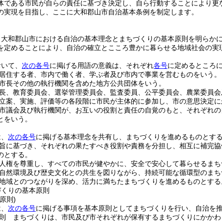
体である市民が自らの責任に基づき決定し、自ら行動することにより更
の実現を目指し、ここに大和郡山市自治基本条例を制定します。
、大和郡山市における自治の基本理念とまちづくりの基本原則を明らか
を定めることにより、自治の確立とこころ豊かに暮らせる地域社会の実
おいて、
次の各号
に掲げる用語の意義は、それぞれ
各号
に定めるところ
居住する者、市内で働く者、学ぶ者及び市内で事業を営むものをいう。
市長その他の執行機関を含めた地方公共団体をいう。
長、教育委員会、選挙管理委員会、監査委員、公平委員会、農業委員会
立案、実施、評価等の各段階に市民が主体的に参加し、市の意思決定に
市議会及び執行機関が、お互いの役割と責任の自覚のもと、それぞれの
とをいう。
は、
次の各号
に掲げる基本理念を共有し、まちづくりを進めるものとす
旨に基づき、それぞれの果たすべき役割や責務を分担し、相互に補完協
のとする。
人権を尊重し、すべての市民が健やかに、安全で安心して暮らせるまち
自然環境及び歴史文化との共生を図りながら、持続可能な循環型のまち
地域とのつながりを深め、活力に満ちたまちづくりを進めるものとする
づくりの基本原則
原則)
は、
次の各号
に掲げる事項を基本原則としてまちづくりを行い、自治を
則 まちづくりは、市民及び市それぞれが保有するまちづくりにかかわ