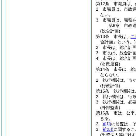
第12条
市職員は、
2
市職員は、市政
ない。
3
市職員は、職務
第6章
市政
(総合計画)
第13条
市長は、
こ
合計画」という。)
2
市長は、総合計
3
市長は、総合計
4
市長は、総合計
(財政運営)
第14条
市長は、総
ならない。
2
執行機関は、市
(行政評価)
第15条
執行機関は
2
執行機関は、行
3
執行機関は、必
(外部監査)
第16条
市は、公平
きる。
2
前項
の監査は、
3
前2項
に関するこ
(出資法人等に対す