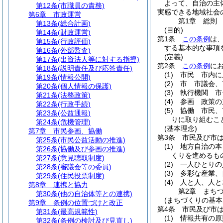
よって、自治の主
第12条
(市職員の責務)
実感できる地域社会
第6章
市政運営
第1章
総則
第13条
(総合計画)
(目的)
第14条
(財政運営)
第1条
この条例
は
第15条
(行政評価)
する基本的な事項
第16条
(外部監査)
(定義)
第17条
(出資法人等に対する指導)
第2条
この条例
に
第18条
(説明責任及び応答責任)
(1)
市民 市内に
第19条
(情報公開)
(2)
市 市議会、
第20条
(個人情報の保護)
(3)
執行機関 市
第21条
(法務政策)
(4)
参画 政策の
第22条
(行政手続)
(5)
協働 市民、
第23条
(公益通報)
りに取り組むこ
第24条
(危機管理)
(基本理念)
第7章
市民参画、協働
第3条
市民及び市
第25条
(市民公益活動の推進)
(1)
地方自治の本
第26条
(協働及び参画の推進)
くりを進めるも
第27条
(意見聴取制度)
(2)
一人ひとりの
第28条
(審議会等の委員)
(3)
多彩な産業、
第29条
(住民投票制度)
(4)
人と人、人と
第8章
連携と協力
第2章
まち
第30条
(他の自治体等との連携)
(まちづくりの基本
第9章
条例の位置づけと改正
第4条
市民及び市
第31条
(最高規範性)
(1)
情報共有の原
第32条
(条例の検討及び見直し)