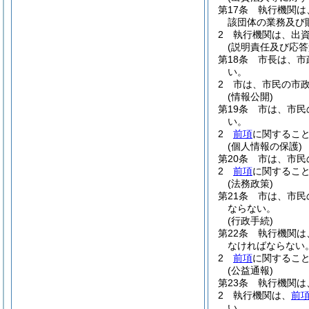
第17条
執行機関は
該団体の業務及び
2
執行機関は、出
(説明責任及び応答
第18条
市長は、市
い。
2
市は、市民の市
(情報公開)
第19条
市は、市民
い。
2
前項
に関するこ
(個人情報の保護)
第20条
市は、市民
2
前項
に関するこ
(法務政策)
第21条
市は、市民
ならない。
(行政手続)
第22条
執行機関は
なければならない
2
前項
に関するこ
(公益通報)
第23条
執行機関は
2
執行機関は、
前
い。