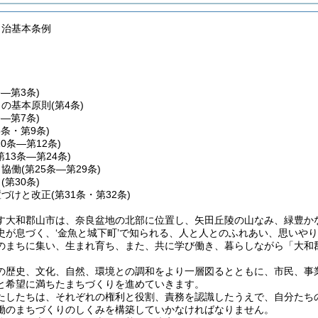
自治基本条例
条―第3条)
りの基本原則
(第4条)
条―第7条)
8条・第9条)
10条―第12条)
第13条―第24条)
、協働
(第25条―第29条)
力
(第30条)
置づけと改正
(第31条・第32条)
す大和郡山市は、奈良盆地の北部に位置し、矢田丘陵の山なみ、緑豊か
史が息づく、‘金魚と城下町’で知られる、人と人とのふれあい、思いや
のまちに集い、生まれ育ち、また、共に学び働き、暮らしながら「大和
の歴史、文化、自然、環境との調和をより一層図るとともに、市民、事
と希望に満ちたまちづくりを進めていきます。
たしたちは、それぞれの権利と役割、責務を認識したうえで、自分たち
働のまちづくりのしくみを構築していかなければなりません。