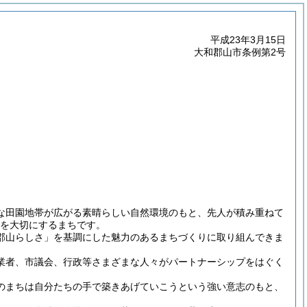
平成23年3月15日
大和郡山市条例第2号
な田園地帯が広がる素晴らしい自然環境のもと、先人が積み重ねて
りを大切にするまちです。
郡山らしさ」を基調にした魅力のあるまちづくりに取り組んできま
業者、市議会、行政等さまざまな人々がパートナーシップをはぐく
のまちは自分たちの手で築きあげていこうという強い意志のもと、