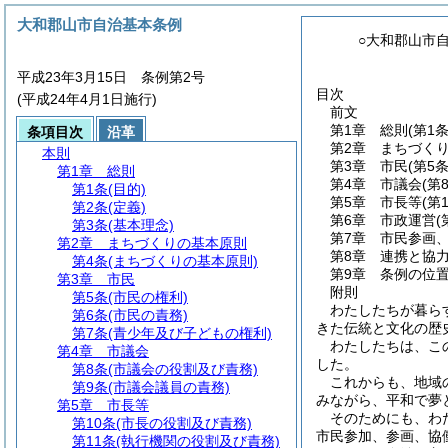
大和郡山市自治基本条例
○大和郡山市
平成23年3月15日 条例第2号
目次
(平成24年4月1日施行)
前文
第1章
総則
(第1
条項目次
沿革
第2章
まちづく
本則
第3章
市民
(第5
第1章
総則
第4章
市議会
(第
第1条
(目的)
第5章
市長等
(第
第2条
(定義)
第6章
市政運営
(
第3条
(基本理念)
第7章
市民参画
第2章
まちづくりの基本原則
第8章
連携と協
第4条
(まちづくりの基本原則)
第9章
条例の位
第3章
市民
附則
第5条
(市民の権利)
わたしたちが暮ら
第6条
(市民の責務)
きた伝統と文化の歴
第7条
(青少年及び子どもの権利)
わたしたちは、こ
第4章
市議会
した。
第8条
(市議会の役割及び責務)
これからも、地域
第9条
(市議会議員の責務)
みながら、平和で夢
第5章
市長等
そのためにも、わ
第10条
(市長の役割及び責務)
市民参加、参画、協
第11条
(執行機関の役割及び責務)