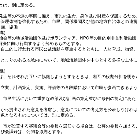
とは、別に定める。
発生等の不測の事態に備え、市民の生命、身体及び財産を保護するため
機管理体制を強化するため、市民、関係機関及び他の地方自治体との連
参画、協働
進)
治会等の地域活動団体及びボランティア、NPO等の目的別非営利活動
解決に向け行動するよう努めるものとする。
つ自主的に行われる市民公益活動を尊重するとともに、人材育成、物資
まとまりのある地域内において、地域活動団体を中心とする多様な主体
進)
は、それぞれお互いに協働しようとするときは、相互の役割分担を明ら
策立案、計画策定、実施、評価等の各段階において市民が参画できるよ
、市民生活において重要な政策及び計画の策定並びに条例の制定にあた
民から提出された意見を考慮し、意見についての考え方を公表しなけれ
対象となるものについては、別に定める。
、市が設置する審議会等の委員を選任する場合は、公募の委員を加える
及び会議録は、公開を原則とする。