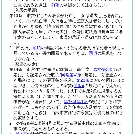
団員であるときは、
前項
の承認をしてはならない。
(入居の承継)
第13条
市営住宅の入居者が死亡し、又は退去した場合にお
いて、その死亡時、又は退去時に当該入居者と同居してい
た者が引き続き当該市営住宅に居住を希望するときは、当
該入居者と同居していた者は、公営住宅法施行規則第12条
で定めるところにより、市長の承認を得なければならな
い。
2
市長は、
前項
の承認を得ようとする者又はその者と現に同
居している者が暴力団員であるときは、
同項
の承認をして
はならない。
(家賃の決定)
第14条
市営住宅の毎月の家賃は、毎年度、
次条第3項
の規
定により認定された収入
(
同条第4項
の規定により更正され
た場合には、その更正後の収入。
第28条
において同じ。)
に
基づき、近傍同種の住宅の家賃
(
第3項
の規定により定めら
れたものをいう。以下同じ。)
以下で令第2条に規定する方
法により算出した額とする。
ただし、入居者からの収入の
申告がない場合において、
第35条第1項
の規定による請求
を行ったにもかかわらず、市営住宅の入居者が、その請求
に応じないときは、当該市営住宅の家賃は近傍同種の住宅
の家賃とする。
2
令第2条第1項第4号に規定する事業主体の定める数値は、
市長が別に定めるものとする。