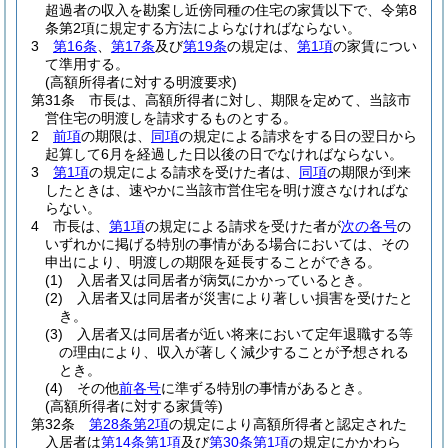
超過者の収入を勘案し近傍同種の住宅の家賃以下で、令第8
条第2項に規定する方法によらなければならない。
3
第16条
、
第17条
及び
第19条
の規定は、
第1項
の家賃につい
て準用する。
(高額所得者に対する明渡要求)
第31条
市長は、高額所得者に対し、期限を定めて、当該市
営住宅の明渡しを請求するものとする。
2
前項
の期限は、
同項
の規定による請求をする日の翌日から
起算して6月を経過した日以後の日でなければならない。
3
第1項
の規定による請求を受けた者は、
同項
の期限が到来
したときは、速やかに当該市営住宅を明け渡さなければな
らない。
4
市長は、
第1項
の規定による請求を受けた者が
次の各号
の
いずれかに掲げる特別の事情がある場合においては、その
申出により、明渡しの期限を延長することができる。
(1)
入居者又は同居者が病気にかかっているとき。
(2)
入居者又は同居者が災害により著しい損害を受けたと
き。
(3)
入居者又は同居者が近い将来において定年退職する等
の理由により、収入が著しく減少することが予想される
とき。
(4)
その他
前各号
に準ずる特別の事情があるとき。
(高額所得者に対する家賃等)
第32条
第28条第2項
の規定により高額所得者と認定された
入居者は
第14条第1項
及び
第30条第1項
の規定にかかわら