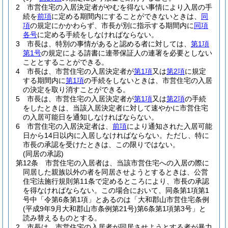
2
市営住宅の入居決定者がやむを得ない事情により入居の手
続を
前項
に定める期間内にすることができないときは、
同
項
の規定にかかわらず、市長が別に指示する期間内に
同項
各号
に定める手続をしなければならない。
3
市長は、特別の事情があると認める者に対しては、
第1項
第1号
の規定による請書に連帯保証人の連署を必要としない
こととすることができる。
4
市長は、市営住宅の入居決定者が
第1項
又は
第2項
に規定
する期間内に
第1項
の手続をしないときは、市営住宅の入居
の決定を取り消すことができる。
5
市長は、市営住宅の入居決定者が
第1項
又は
第2項
の手続
をしたときは、当該入居決定者に対して速やかに市営住宅
の入居可能日を通知しなければならない。
6
市営住宅の入居決定者は、
前項
により通知された入居可能
日から14日以内に入居しなければならない。
ただし、特に
市長の承認を受けたときは、この限りではない。
(同居の承認)
第12条
市営住宅の入居者は、当該市営住宅への入居の際に
同居した親族以外の者を同居させようとするときは、公営
住宅法施行規則第11条で定めるところにより、市長の承認
を得なければならない。
この場合において、同条第1項第1
号中「令第6条第1項」とあるのは「大和郡山市営住宅条例
(平成9年9月大和郡山市条例第21号)
第6条第1項第3号」と
読み替えるものとする。
2
市長は、市営住宅の入居者が同居させようとする者が暴力