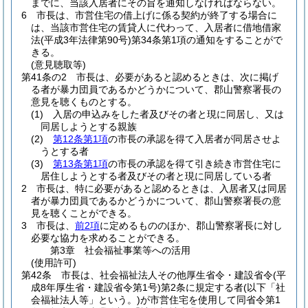
までに、当該入居者にその旨を通知しなければならない。
6
市長は、市営住宅の借上げに係る契約が終了する場合に
は、当該市営住宅の賃貸人に代わって、入居者に借地借家
法
(平成3年法律第90号)
第34条第1項の通知をすることがで
きる。
(意見聴取等)
第41条の2
市長は、必要があると認めるときは、次に掲げ
る者が暴力団員であるかどうかについて、郡山警察署長の
意見を聴くものとする。
(1)
入居の申込みをした者及びその者と現に同居し、又は
同居しようとする親族
(2)
第12条第1項
の市長の承認を得て入居者が同居させよ
うとする者
(3)
第13条第1項
の市長の承認を得て引き続き市営住宅に
居住しようとする者及びその者と現に同居している者
2
市長は、特に必要があると認めるときは、入居者又は同居
者が暴力団員であるかどうかについて、郡山警察署長の意
見を聴くことができる。
3
市長は、
前2項
に定めるもののほか、郡山警察署長に対し
必要な協力を求めることができる。
第3章
社会福祉事業等への活用
(使用許可)
第42条
市長は、社会福祉法人その他厚生省令・建設省令
(平
成8年厚生省・建設省令第1号)
第2条に規定する者
(以下「社
会福祉法人等」という。)
が市営住宅を使用して同省令第1