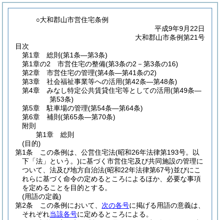
○大和郡山市営住宅条例
平成9年9月22日
大和郡山市条例第21号
目次
第1章
総則
(第1条―第3条)
第1章の2
市営住宅の整備
(第3条の2－第3条の16)
第2章
市営住宅の管理
(第4条―第41条の2)
第3章
社会福祉事業等への活用
(第42条―第48条)
第4章
みなし特定公共賃貸住宅等としての活用
(第49条―
第53条)
第5章
駐車場の管理
(第54条―第64条)
第6章
補則
(第65条―第70条)
附則
第1章
総則
(目的)
第1条
この条例は、公営住宅法
(昭和26年法律第193号。以
下「法」という。)
に基づく市営住宅及び共同施設の管理に
ついて、法及び地方自治法
(昭和22年法律第67号)
並びにこ
れらに基づく命令の定めるところによるほか、必要な事項
を定めることを目的とする。
(用語の定義)
第2条
この条例において、
次の各号
に掲げる用語の意義は、
それぞれ
当該各号
に定めるところによる。