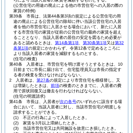
ろにより当該入居者の家賃を減額するものとする。
(公営住宅の用途の廃止による他の市営住宅への入居の際の
家賃の特例)
第39条
市長は、法第44条第3項の規定による公営住宅の用
途の廃止による公営住宅の除却に伴い当該公営住宅の入居
者を他の市営住宅に入居させる場合において、新たに入居
する市営住宅の家賃が従前の公営住宅の最終の家賃を超え
ることとなり、当該入居者の居住の安定を図るため必要が
あると認めるときは、
第14条第1項
、
第30条第1項
又は
第32
条第1項
の規定にかかわらず、令第12条で定めるところに
より当該入居者の家賃を減額するものとする。
(住宅の検査)
第40条
入居者は、市営住宅を明け渡そうとするときは、10
日前までに市長に届け出て、住宅監理員又は市長の指定す
る者の検査を受けなければならない。
2
入居者は、
第27条
の規定により市営住宅を模様替し、又
は増築したときは、
前項
の検査のときまでに、入居者の費
用で原状回復又は撤去を行わなければならない。
(住宅の明渡請求)
第41条
市長は、入居者が
次の各号
のいずれかに該当する場
合において、当該入居者に対し、当該市営住宅の明渡しを
請求することができる。
(1)
不正の行為によって入居したとき。
(2)
家賃を3月以上滞納したとき。
(3)
当該市営住宅又は共同施設を故意にき損したとき。