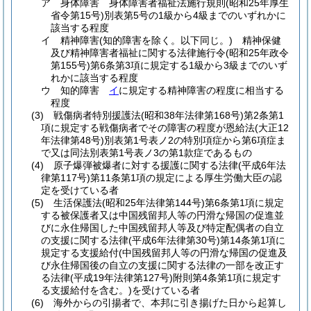
ア
身体障害 身体障害者福祉法施行規則
(昭和25年厚生
省令第15号)
別表第5号の1級から4級までのいずれかに
該当する程度
イ
精神障害
(知的障害を除く。以下同じ。)
精神保健
及び精神障害者福祉に関する法律施行令
(昭和25年政令
第155号)
第6条第3項に規定する1級から3級までのいず
れかに該当する程度
ウ
知的障害
イ
に規定する精神障害の程度に相当する
程度
(3)
戦傷病者特別援護法
(昭和38年法律第168号)
第2条第1
項に規定する戦傷病者でその障害の程度が恩給法
(大正12
年法律第48号)
別表第1号表ノ2の特別項症から第6項症ま
で又は同法別表第1号表ノ3の第1款症であるもの
(4)
原子爆弾被爆者に対する援護に関する法律
(平成6年法
律第117号)
第11条第1項の規定による厚生労働大臣の認
定を受けている者
(5)
生活保護法
(昭和25年法律第144号)
第6条第1項に規定
する被保護者又は中国残留邦人等の円滑な帰国の促進並
びに永住帰国した中国残留邦人等及び特定配偶者の自立
の支援に関する法律
(平成6年法律第30号)
第14条第1項に
規定する支援給付
(中国残留邦人等の円滑な帰国の促進及
び永住帰国後の自立の支援に関する法律の一部を改正す
る法律
(平成19年法律第127号)
附則第4条第1項に規定す
る支援給付を含む。)
を受けている者
(6)
海外からの引揚者で、本邦に引き揚げた日から起算し