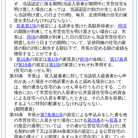
ず、当該認定に係る期間
(当該入居者が期間中に市営住宅を
明け渡した場合にあっては、当該認定の効力が生じる日か
ら当該明け渡しの日までの間)
、毎月、近傍同種の住宅の家
賃を支払わなければならない。
2
前条第1項
の規定による請求を受けた高額所得者が、
同項
の期限が到来しても市営住宅を明け渡さない場合には、市
長は、
同項
の期限が到来した日の翌日から当該市営住宅の
明渡しを行う日までの期間について、近傍同種の住宅の家
賃の額の2倍に相当する額以下で、市長が定める額の金銭を
徴収することができる。
3
第16条
の規定は
第1項
の家賃及び
前項
の金銭に、
第17条
及
び
第18条
の規定は
第1項
の家賃にそれぞれ準用する。
(住宅のあっせん等)
第33条
市長は、収入超過者に対して当該収入超過者から申
出があった場合その他必要があると認める場合において
は、他の適当な住宅のあっせん等を行うものとする。
この
場合において市営住宅の入居者が公共賃貸住宅等公的資金
による住宅への入居を希望したときは、その入居を容易に
するように特別の配慮をしなければならない。
(期間通算)
第34条
市長が
第7条第1項
の規定による申込みをした者を他
の市営住宅に入居させた場合における
第28条
から
前条
まで
の規定の適用については、その者が公営住宅の借上げに係
る契約の終了又は法第44条第3項の規定による公営住宅の
用途の廃止により明渡しをすべき公営住宅に入居していた