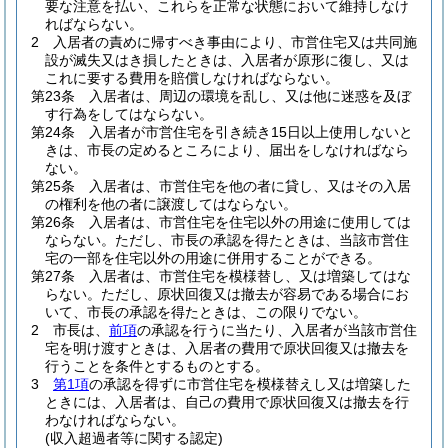
要な注意を払い、これらを正常な状態において維持しなけ
ればならない。
2
入居者の責めに帰すべき事由により、市営住宅又は共同施
設が滅失又はき損したときは、入居者が原形に復し、又は
これに要する費用を賠償しなければならない。
第23条
入居者は、周辺の環境を乱し、又は他に迷惑を及ぼ
す行為をしてはならない。
第24条
入居者が市営住宅を引き続き15日以上使用しないと
きは、市長の定めるところにより、届出をしなければなら
ない。
第25条
入居者は、市営住宅を他の者に貸し、又はその入居
の権利を他の者に譲渡してはならない。
第26条
入居者は、市営住宅を住宅以外の用途に使用しては
ならない。
ただし、市長の承認を得たときは、当該市営住
宅の一部を住宅以外の用途に併用することができる。
第27条
入居者は、市営住宅を模様替し、又は増築してはな
らない。
ただし、原状回復又は撤去が容易である場合にお
いて、市長の承認を得たときは、この限りでない。
2
市長は、
前項
の承認を行うに当たり、入居者が当該市営住
宅を明け渡すときは、入居者の費用で原状回復又は撤去を
行うことを条件とするものとする。
3
第1項
の承認を得ずに市営住宅を模様替えし又は増築した
ときには、入居者は、自己の費用で原状回復又は撤去を行
わなければならない。
(収入超過者等に関する認定)