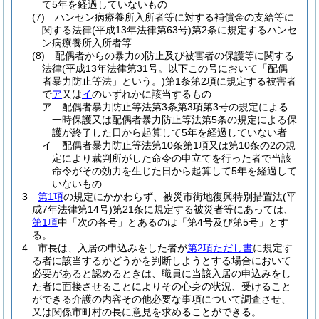
て5年を経過していないもの
(7)
ハンセン病療養所入所者等に対する補償金の支給等に
関する法律
(平成13年法律第63号)
第2条に規定するハンセ
ン病療養所入所者等
(8)
配偶者からの暴力の防止及び被害者の保護等に関する
法律
(平成13年法律第31号。以下この号において「配偶
者暴力防止等法」という。)
第1条第2項に規定する被害者
で
ア
又は
イ
のいずれかに該当するもの
ア
配偶者暴力防止等法第3条第3項第3号の規定による
一時保護又は配偶者暴力防止等法第5条の規定による保
護が終了した日から起算して5年を経過していない者
イ
配偶者暴力防止等法第10条第1項又は第10条の2の規
定により裁判所がした命令の申立てを行った者で当該
命令がその効力を生じた日から起算して5年を経過して
いないもの
3
第1項
の規定にかかわらず、被災市街地復興特別措置法
(平
成7年法律第14号)
第21条に規定する被災者等にあっては、
第1項
中「次の各号」とあるのは「第4号及び第5号」とす
る。
4
市長は、入居の申込みをした者が
第2項ただし書
に規定す
る者に該当するかどうかを判断しようとする場合において
必要があると認めるときは、職員に当該入居の申込みをし
た者に面接させることによりその心身の状況、受けること
ができる介護の内容その他必要な事項について調査させ、
又は関係市町村の長に意見を求めることができる。