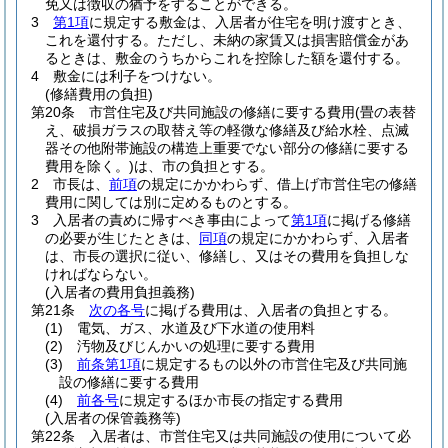
免又は徴収の猶予をすることができる。
3
第1項
に規定する敷金は、入居者が住宅を明け渡すとき、
これを還付する。
ただし、未納の家賃又は損害賠償金があ
るときは、敷金のうちからこれを控除した額を還付する。
4
敷金には利子をつけない。
(修繕費用の負担)
第20条
市営住宅及び共同施設の修繕に要する費用
(畳の表替
え、破損ガラスの取替え等の軽微な修繕及び給水栓、点滅
器その他附帯施設の構造上重要でない部分の修繕に要する
費用を除く。)
は、市の負担とする。
2
市長は、
前項
の規定にかかわらず、借上げ市営住宅の修繕
費用に関しては別に定めるものとする。
3
入居者の責めに帰すべき事由によって
第1項
に掲げる修繕
の必要が生じたときは、
同項
の規定にかかわらず、入居者
は、市長の選択に従い、修繕し、又はその費用を負担しな
ければならない。
(入居者の費用負担義務)
第21条
次の各号
に掲げる費用は、入居者の負担とする。
(1)
電気、ガス、水道及び下水道の使用料
(2)
汚物及びじんかいの処理に要する費用
(3)
前条第1項
に規定するもの以外の市営住宅及び共同施
設の修繕に要する費用
(4)
前各号
に規定するほか市長の指定する費用
(入居者の保管義務等)
第22条
入居者は、市営住宅又は共同施設の使用について必