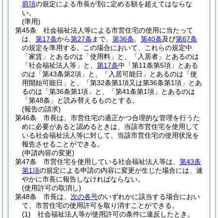
前項
の規定による市長が別に定める額を超えてはならな
い。
(準用)
第45条
社会福祉法人等による市営住宅の使用に当たって
は、
第17条
から
第27条
まで、
第36条
、
第40条
及び
第67条
の規定を準用する。
この場合において、これらの規定中
「家賃」とあるのは「使用料」と、「入居者」とあるのは
「社会福祉法人等」と、
第17条
中「第11条第5項」とある
のは「第43条第2項」と、「入居可能日」とあるのは「使
用開始可能日」と、「第32条第1項又は第36条第1項」とあ
るのは「第36条第1項」と、「第41条第1項」とあるのは
「第48条」と読み替えるものとする。
(報告の請求)
第46条
市長は、市営住宅の適正かつ合理的な管理を行うた
めに必要があると認めるときは、当該市営住宅を使用して
いる社会福祉法人等に対して、当該市営住宅の使用状況を
報告させることができる。
(申請内容の変更)
第47条
市営住宅を使用している社会福祉法人等は、
第43条
第1項
の規定による申請の内容に変更が生じた場合には、速
やかに市長に報告しなければならない。
(使用許可の取消し)
第48条
市長は、
次の各号
のいずれかに該当する場合におい
て、市営住宅の使用許可を取り消すことができる。
(1)
社会福祉法人等が使用許可の条件に違反したとき。