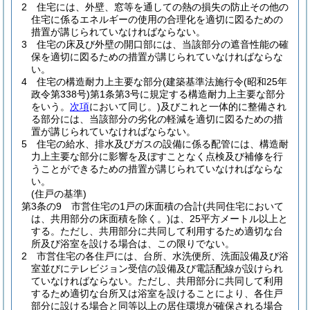
2
住宅には、外壁、窓等を通しての熱の損失の防止その他の
住宅に係るエネルギーの使用の合理化を適切に図るための
措置が講じられていなければならない。
3
住宅の床及び外壁の開口部には、当該部分の遮音性能の確
保を適切に図るための措置が講じられていなければならな
い。
4
住宅の構造耐力上主要な部分
(建築基準法施行令
(昭和25年
政令第338号)
第1条第3号に規定する構造耐力上主要な部分
をいう。
次項
において同じ。)
及びこれと一体的に整備され
る部分には、当該部分の劣化の軽減を適切に図るための措
置が講じられていなければならない。
5
住宅の給水、排水及びガスの設備に係る配管には、構造耐
力上主要な部分に影響を及ぼすことなく点検及び補修を行
うことができるための措置が講じられていなければならな
い。
(住戸の基準)
第3条の9
市営住宅の1戸の床面積の合計
(共同住宅において
は、共用部分の床面積を除く。)
は、25平方メートル以上と
する。
ただし、共用部分に共同して利用するため適切な台
所及び浴室を設ける場合は、この限りでない。
2
市営住宅の各住戸には、台所、水洗便所、洗面設備及び浴
室並びにテレビジョン受信の設備及び電話配線が設けられ
ていなければならない。
ただし、共用部分に共同して利用
するため適切な台所又は浴室を設けることにより、各住戸
部分に設ける場合と同等以上の居住環境が確保される場合