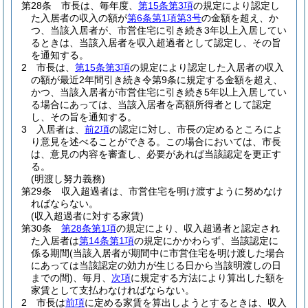
第28条
市長は、毎年度、
第15条第3項
の規定により認定し
た入居者の収入の額が
第6条第1項第3号
の金額を超え、か
つ、当該入居者が、市営住宅に引き続き3年以上入居してい
るときは、当該入居者を収入超過者として認定し、その旨
を通知する。
2
市長は、
第15条第3項
の規定により認定した入居者の収入
の額が最近2年間引き続き令第9条に規定する金額を超え、
かつ、当該入居者が市営住宅に引き続き5年以上入居してい
る場合にあっては、当該入居者を高額所得者として認定
し、その旨を通知する。
3
入居者は、
前2項
の認定に対し、市長の定めるところによ
り意見を述べることができる。
この場合においては、市長
は、意見の内容を審査し、必要があれば当該認定を更正す
る。
(明渡し努力義務)
第29条
収入超過者は、市営住宅を明け渡すように努めなけ
ればならない。
(収入超過者に対する家賃)
第30条
第28条第1項
の規定により、収入超過者と認定され
た入居者は
第14条第1項
の規定にかかわらず、当該認定に
係る期間
(当該入居者が期間中に市営住宅を明け渡した場合
にあっては当該認定の効力が生じる日から当該明渡しの日
までの間)
、毎月、
次項
に規定する方法により算出した額を
家賃として支払わなければならない。
2
市長は
前項
に定める家賃を算出しようとするときは、収入