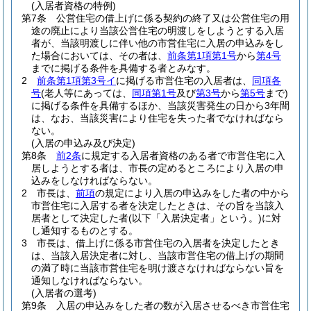
(入居者資格の特例)
第7条
公営住宅の借上げに係る契約の終了又は公営住宅の用
途の廃止により当該公営住宅の明渡しをしようとする入居
者が、当該明渡しに伴い他の市営住宅に入居の申込みをし
た場合においては、その者は、
前条第1項第1号
から
第4号
までに掲げる条件を具備する者とみなす。
2
前条第1項第3号イ
に掲げる市営住宅の入居者は、
同項各
号
(老人等にあっては、
同項第1号
及び
第3号
から
第5号
まで)
に掲げる条件を具備するほか、当該災害発生の日から3年間
は、なお、当該災害により住宅を失った者でなければなら
ない。
(入居の申込み及び決定)
第8条
前2条
に規定する入居者資格のある者で市営住宅に入
居しようとする者は、市長の定めるところにより入居の申
込みをしなければならない。
2
市長は、
前項
の規定により入居の申込みをした者の中から
市営住宅に入居する者を決定したときは、その旨を当該入
居者として決定した者
(以下「入居決定者」という。)
に対
し通知するものとする。
3
市長は、借上げに係る市営住宅の入居者を決定したとき
は、当該入居決定者に対し、当該市営住宅の借上げの期間
の満了時に当該市営住宅を明け渡さなければならない旨を
通知しなければならない。
(入居者の選考)
第9条
入居の申込みをした者の数が入居させるべき市営住宅