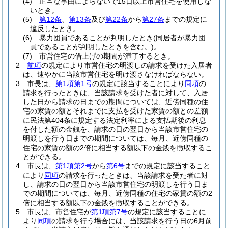
(4)
正当な事由によらないで15日以上市営住宅を使用しな
いとき。
(5)
第12条
、
第13条
及び
第22条
から
第27条
までの規定に
違反したとき。
(6)
暴力団員であることが判明したとき
(同居者が暴力団
員であることが判明したときを含む。)
。
(7)
市営住宅の借上げの期間が満了するとき。
2
前項
の規定により市営住宅の明渡しの請求を受けた入居者
は、速やかに当該市営住宅を明け渡さなければならない。
3
市長は、
第1項第1号
の規定に該当することにより
同項
の
請求を行ったときは、当該請求を受けた者に対して、入居
した日から請求の日までの期間については、近傍同種の住
宅の家賃の額とそれまでに支払を受けた家賃の額との差額
に民法第404条に規定する法定利率による支払期後の利息
を付した額の金銭を、請求の日の翌日から当該市営住宅の
明渡しを行う日までの期間については、毎月、近傍同種の
住宅の家賃の額の2倍に相当する額以下の金銭を徴収するこ
とができる。
4
市長は、
第1項第2号
から
第6号
までの規定に該当すること
により
同項
の請求を行ったときは、当該請求を受た者に対
し、請求の日の翌日から当該市営住宅の明渡しを行う日ま
での期間については、毎月、近傍同種の住宅の家賃の額の2
倍に相当する額以下の金銭を徴収することができる。
5
市長は、市営住宅が
第1項第7号
の規定に該当することに
より
同項
の請求を行う場合には、当該請求を行う日の6月前