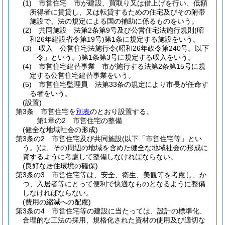
(1)
市営住宅 市が建設、買取り又は借上げを行い、低額
所得者に賃貸し、又は転貸するための住宅及びその附帯
施設で、法の規定による国の補助に係るものをいう。
(2)
共同施設 法第2条第9号及び公営住宅法施行規則
(昭
和26年建設省令第19号)
第1条に規定する施設をいう。
(3)
収入 公営住宅法施行令
(昭和26年政令第240号。以下
「令」という。)
第1条第3号に規定する収入をいう。
(4)
市営住宅建替事業 市が施行する法第2条第15号に規
定する公営住宅建替事業をいう。
(5)
市営住宅監理員 法第33条の規定により市長が任命す
る者をいう。
(設置)
第3条
市営住宅を
別表
のとおり設置する。
第1章の2
市営住宅の整備
(健全な地域社会の形成)
第3条の2
市営住宅及び共同施設
(以下「市営住宅等」とい
う。)
は、その周辺の地域を含めた健全な地域社会の形成に
資するように考慮して整備しなければならない。
(良好な居住環境の確保)
第3条の3
市営住宅等は、安全、衛生、美観等を考慮し、か
つ、入居者等にとって便利で快適なものとなるように整備
しなければならない。
(費用の縮減への配慮)
第3条の4
市営住宅等の建設に当たっては、設計の標準化、
合理的な工法の採用、規格化された資材の使用及び適切な