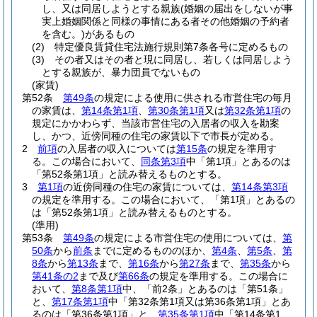
し、又は同居しようとする親族
(婚姻の届出をしないが事
実上婚姻関係と同様の事情にある者その他婚姻の予約者
を含む。)
があるもの
(2)
特定優良賃貸住宅法施行規則第7条各号に定めるもの
(3)
その者又はその者と現に同居し、若しくは同居しよう
とする親族が、暴力団員でないもの
(家賃)
第52条
第49条
の規定による使用に供される市営住宅の毎月
の家賃は、
第14条第1項
、
第30条第1項
又は
第32条第1項
の
規定にかかわらず、当該市営住宅の入居者の収入を勘案
し、かつ、近傍同種の住宅の家賃以下で市長が定める。
2
前項
の入居者の収入については
第15条
の規定を準用す
る。
この場合において、
同条第3項
中「第1項」とあるのは
「第52条第1項」と読み替えるものとする。
3
第1項
の近傍同種の住宅の家賃については、
第14条第3項
の規定を準用する。
この場合において、「第1項」とあるの
は「第52条第1項」と読み替えるものとする。
(準用)
第53条
第49条
の規定による市営住宅の使用については、
第
50条
から
前条
までに定めるもののほか、
第4条
、
第5条
、
第
8条
から
第13条
まで、
第16条
から
第27条
まで、
第35条
から
第41条の2
まで及び
第66条
の規定を準用する。
この場合に
おいて、
第8条第1項
中、「前2条」とあるのは「第51条」
と、
第17条第1項
中「第32条第1項又は第36条第1項」とあ
るのは「第36条第1項」と、
第35条第1項
中「第14条第1