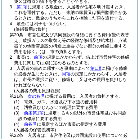
免又は徴収の猶予をすることができる。
3
第1項
に規定する敷金は、入居者が住宅を明け渡すとき、
これを還付する。
ただし、未納の家賃又は損害賠償金があ
るときは、敷金のうちからこれを控除した額を還付する。
4
敷金には利子をつけない。
(修繕費用の負担)
第20条
市営住宅及び共同施設の修繕に要する費用
(畳の表替
え、破損ガラスの取替え等の軽微な修繕及び給水栓、点滅
器その他附帯施設の構造上重要でない部分の修繕に要する
費用を除く。)
は、市の負担とする。
2
市長は、
前項
の規定にかかわらず、借上げ市営住宅の修繕
費用に関しては別に定めるものとする。
3
入居者の責めに帰すべき事由によって
第1項
に掲げる修繕
の必要が生じたときは、
同項
の規定にかかわらず、入居者
は、市長の選択に従い、修繕し、又はその費用を負担しな
ければならない。
(入居者の費用負担義務)
第21条
次の各号
に掲げる費用は、入居者の負担とする。
(1)
電気、ガス、水道及び下水道の使用料
(2)
汚物及びじんかいの処理に要する費用
(3)
前条第1項
に規定するもの以外の市営住宅及び共同施
設の修繕に要する費用
(4)
前各号
に規定するほか市長の指定する費用
(入居者の保管義務等)
第22条
入居者は、市営住宅又は共同施設の使用について必