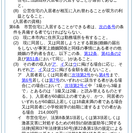
住宅に当該既存入居者が入居することが適切であるこ
と。
(8)
公営住宅の入居者が相互に入れ替わることが双方の利
益となること。
(入居者の資格)
第6条
市営住宅に入居することができる者は、
次の各号
の条
件を具備する者でなければならない。
(1)
現に本市内に住所又は勤務場所を有すること。
(2)
現に同居し、又は同居しようとする親族
(婚姻の届出
をしないが事実上婚姻関係と同様の事情にある者その他
婚姻の予約者を含む。以下この条、
第12条
、
第41条の2
及び
第51条
において同じ。)
があること。
(3)
その者の収入が
ア
、
イ
又は
ウ
に掲げる場合に応じ、そ
れぞれ
ア
、
イ
又は
ウ
に掲げる金額を超えないこと。
ア
入居者若しくは同居者に
次項第2号
から
第4号
まで、
第6号
若しくは
第7号
のいずれかに該当する者がある場
合
(この場合において、
次項第2号イ
中「1級から3級ま
で」とあるのは「1級又は2級」と読み替えるものとす
る。)
、入居者が60歳以上の者であり、かつ、同居者の
いずれもが60歳以上若しくは18歳未満の者である場合
又は同居者に小学校就学の始期に達するまでの者があ
る場合 214,000円
イ
市営住宅が、法第8条第1項若しくは第3項若しくは
激甚災害に対処するための特別の財政援助等に関する
法律
(昭和37年法律第150号)
第22条第1項の規定による