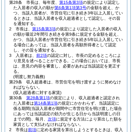
第28条
市長は、毎年度、
第15条第3項
の規定により認定し
た入居者の収入の額が
第6条第1項第3号
の金額を超え、か
つ、当該入居者が、市営住宅に引き続き3年以上入居してい
るときは、当該入居者を収入超過者として認定し、その旨
を通知する。
2
市長は、
第15条第3項
の規定により認定した入居者の収入
の額が最近2年間引き続き令第9条に規定する金額を超え、
かつ、当該入居者が市営住宅に引き続き5年以上入居してい
る場合にあっては、当該入居者を高額所得者として認定
し、その旨を通知する。
3
入居者は、
前2項
の認定に対し、市長の定めるところによ
り意見を述べることができる。
この場合においては、市長
は、意見の内容を審査し、必要があれば当該認定を更正す
る。
(明渡し努力義務)
第29条
収入超過者は、市営住宅を明け渡すように努めなけ
ればならない。
(収入超過者に対する家賃)
第30条
第28条第1項
の規定により、収入超過者と認定され
た入居者は
第14条第1項
の規定にかかわらず、当該認定に
係る期間
(当該入居者が期間中に市営住宅を明け渡した場合
にあっては当該認定の効力が生じる日から当該明渡しの日
までの間)
、毎月、
次項
に規定する方法により算出した額を
家賃として支払わなければならない。
2
市長は
前項
に定める家賃を算出しようとするときは、収入