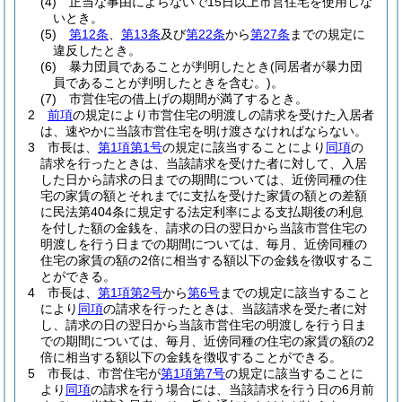
(4)
正当な事由によらないで15日以上市営住宅を使用しな
いとき。
(5)
第12条
、
第13条
及び
第22条
から
第27条
までの規定に
違反したとき。
(6)
暴力団員であることが判明したとき
(同居者が暴力団
員であることが判明したときを含む。)
。
(7)
市営住宅の借上げの期間が満了するとき。
2
前項
の規定により市営住宅の明渡しの請求を受けた入居者
は、速やかに当該市営住宅を明け渡さなければならない。
3
市長は、
第1項第1号
の規定に該当することにより
同項
の
請求を行ったときは、当該請求を受けた者に対して、入居
した日から請求の日までの期間については、近傍同種の住
宅の家賃の額とそれまでに支払を受けた家賃の額との差額
に民法第404条に規定する法定利率による支払期後の利息
を付した額の金銭を、請求の日の翌日から当該市営住宅の
明渡しを行う日までの期間については、毎月、近傍同種の
住宅の家賃の額の2倍に相当する額以下の金銭を徴収するこ
とができる。
4
市長は、
第1項第2号
から
第6号
までの規定に該当すること
により
同項
の請求を行ったときは、当該請求を受た者に対
し、請求の日の翌日から当該市営住宅の明渡しを行う日ま
での期間については、毎月、近傍同種の住宅の家賃の額の2
倍に相当する額以下の金銭を徴収することができる。
5
市長は、市営住宅が
第1項第7号
の規定に該当することに
より
同項
の請求を行う場合には、当該請求を行う日の6月前