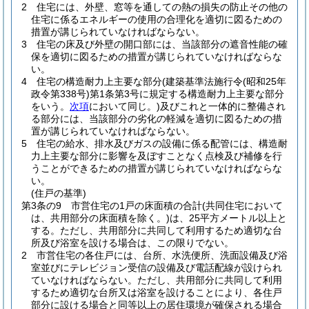
2
住宅には、外壁、窓等を通しての熱の損失の防止その他の
住宅に係るエネルギーの使用の合理化を適切に図るための
措置が講じられていなければならない。
3
住宅の床及び外壁の開口部には、当該部分の遮音性能の確
保を適切に図るための措置が講じられていなければならな
い。
4
住宅の構造耐力上主要な部分
(建築基準法施行令
(昭和25年
政令第338号)
第1条第3号に規定する構造耐力上主要な部分
をいう。
次項
において同じ。)
及びこれと一体的に整備され
る部分には、当該部分の劣化の軽減を適切に図るための措
置が講じられていなければならない。
5
住宅の給水、排水及びガスの設備に係る配管には、構造耐
力上主要な部分に影響を及ぼすことなく点検及び補修を行
うことができるための措置が講じられていなければならな
い。
(住戸の基準)
第3条の9
市営住宅の1戸の床面積の合計
(共同住宅において
は、共用部分の床面積を除く。)
は、25平方メートル以上と
する。
ただし、共用部分に共同して利用するため適切な台
所及び浴室を設ける場合は、この限りでない。
2
市営住宅の各住戸には、台所、水洗便所、洗面設備及び浴
室並びにテレビジョン受信の設備及び電話配線が設けられ
ていなければならない。
ただし、共用部分に共同して利用
するため適切な台所又は浴室を設けることにより、各住戸
部分に設ける場合と同等以上の居住環境が確保される場合