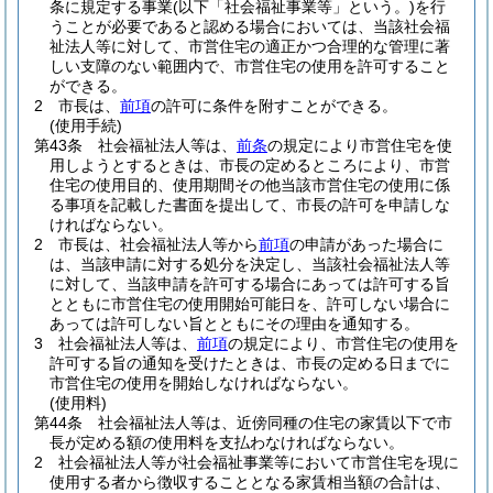
条に規定する事業
(以下「社会福祉事業等」という。)
を行
うことが必要であると認める場合においては、当該社会福
祉法人等に対して、市営住宅の適正かつ合理的な管理に著
しい支障のない範囲内で、市営住宅の使用を許可すること
ができる。
2
市長は、
前項
の許可に条件を附すことができる。
(使用手続)
第43条
社会福祉法人等は、
前条
の規定により市営住宅を使
用しようとするときは、市長の定めるところにより、市営
住宅の使用目的、使用期間その他当該市営住宅の使用に係
る事項を記載した書面を提出して、市長の許可を申請しな
ければならない。
2
市長は、社会福祉法人等から
前項
の申請があった場合に
は、当該申請に対する処分を決定し、当該社会福祉法人等
に対して、当該申請を許可する場合にあっては許可する旨
とともに市営住宅の使用開始可能日を、許可しない場合に
あっては許可しない旨とともにその理由を通知する。
3
社会福祉法人等は、
前項
の規定により、市営住宅の使用を
許可する旨の通知を受けたときは、市長の定める日までに
市営住宅の使用を開始しなければならない。
(使用料)
第44条
社会福祉法人等は、近傍同種の住宅の家賃以下で市
長が定める額の使用料を支払わなければならない。
2
社会福祉法人等が社会福祉事業等において市営住宅を現に
使用する者から徴収することとなる家賃相当額の合計は、