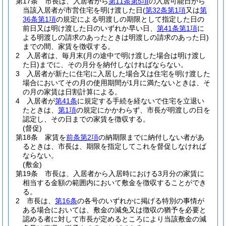
第17条
市長は、入居者から
第11条第5項
の入居可能日から
当該入居者が市営住宅を明け渡した日
(
第32条第1項
又は
第
36条第1項
の規定による明渡しの期限として指定した日の
前日又は明け渡した日のいずれか早い日、
第41条第1項
に
よる明渡しの請求のあったときは明渡しの請求のあった日)
までの間、家賃を徴収する。
2
入居者は、毎月末
(月の途中で明け渡した場合は明け渡し
た日)
までに、その月分を納付しなければならない。
3
入居者が新たに住宅に入居した場合又は住宅を明け渡した
場合においてその月の使用期間が1月に満たないときは、そ
の月の家賃は日割計算による。
4
入居者が
第41条
に規定する手続を経ないで住宅を立退い
たときは、
第1項
の規定にかかわらず、市長が明渡しの日を
認定し、その日までの家賃を徴収する。
(督促)
第18条
家賃を
前条第2項
の納期限までに納付しない者があ
るときは、市長は、期限を指定してこれを督促しなければ
ならない。
(敷金)
第19条
市長は、入居者から入居時における3月分の家賃に
相当する金額の範囲内において敷金を徴収することができ
る。
2
市長は、
第16条
の各号のいずれかに掲げる特別の事情が
ある場合においては、敷金の減免又は徴収の猶予を必要と
認める者に対して市長が定めるところにより当該敷金の減