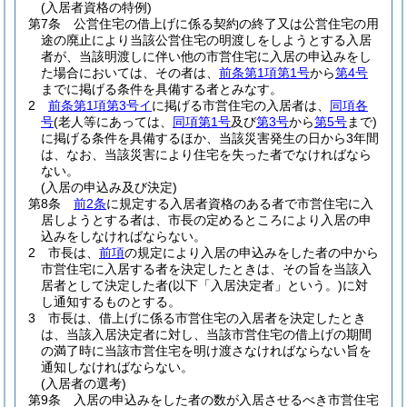
(入居者資格の特例)
第7条
公営住宅の借上げに係る契約の終了又は公営住宅の用
途の廃止により当該公営住宅の明渡しをしようとする入居
者が、当該明渡しに伴い他の市営住宅に入居の申込みをし
た場合においては、その者は、
前条第1項第1号
から
第4号
までに掲げる条件を具備する者とみなす。
2
前条第1項第3号イ
に掲げる市営住宅の入居者は、
同項各
号
(老人等にあっては、
同項第1号
及び
第3号
から
第5号
まで)
に掲げる条件を具備するほか、当該災害発生の日から3年間
は、なお、当該災害により住宅を失った者でなければなら
ない。
(入居の申込み及び決定)
第8条
前2条
に規定する入居者資格のある者で市営住宅に入
居しようとする者は、市長の定めるところにより入居の申
込みをしなければならない。
2
市長は、
前項
の規定により入居の申込みをした者の中から
市営住宅に入居する者を決定したときは、その旨を当該入
居者として決定した者
(以下「入居決定者」という。)
に対
し通知するものとする。
3
市長は、借上げに係る市営住宅の入居者を決定したとき
は、当該入居決定者に対し、当該市営住宅の借上げの期間
の満了時に当該市営住宅を明け渡さなければならない旨を
通知しなければならない。
(入居者の選考)
第9条
入居の申込みをした者の数が入居させるべき市営住宅