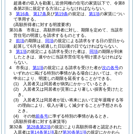
超過者の収入を勘案し近傍同種の住宅の家賃以下で、令第8
条第2項に規定する方法によらなければならない。
3
第16条
、
第17条
及び
第19条
の規定は、
第1項
の家賃につい
て準用する。
(高額所得者に対する明渡要求)
第31条
市長は、高額所得者に対し、期限を定めて、当該市
営住宅の明渡しを請求するものとする。
2
前項
の期限は、
同項
の規定による請求をする日の翌日から
起算して6月を経過した日以後の日でなければならない。
3
第1項
の規定による請求を受けた者は、
同項
の期限が到来
したときは、速やかに当該市営住宅を明け渡さなければな
らない。
4
市長は、
第1項
の規定による請求を受けた者が
次の各号
の
いずれかに掲げる特別の事情がある場合においては、その
申出により、明渡しの期限を延長することができる。
(1)
入居者又は同居者が病気にかかっているとき。
(2)
入居者又は同居者が災害により著しい損害を受けたと
き。
(3)
入居者又は同居者が近い将来において定年退職する等
の理由により、収入が著しく減少することが予想される
とき。
(4)
その他
前各号
に準ずる特別の事情があるとき。
(高額所得者に対する家賃等)
第32条
第28条第2項
の規定により高額所得者と認定された
入居者は
第14条第1項
及び
第30条第1項
の規定にかかわら