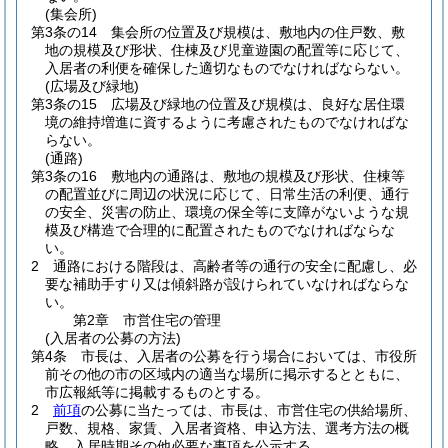
(集会所)
第3条の14
集会所の位置及び規模は、敷地内の住戸数、敷
地の規模及び形状、住棟及び児童遊園の配置等に応じて、
入居者の利便を確保した適切なものでなければならない。
(広場及び緑地)
第3条の15
広場及び緑地の位置及び規模は、良好な居住環
境の維持増進に資するように考慮されたものでなければな
らない。
(通路)
第3条の16
敷地内の通路は、敷地の規模及び形状、住棟等
の配置並びに周辺の状況に応じて、日常生活の利便、通行
の安全、災害の防止、環境の保全等に支障がないような規
模及び構造で合理的に配置されたものでなければならな
い。
2
通路における階段は、高齢者等の通行の安全に配慮し、必
要な補助手すり又は傾斜路が設けられていなければならな
い。
第2章
市営住宅の管理
(入居者の公募の方法)
第4条
市長は、入居者の公募を行う場合においては、市役所
前その他の市の区域内の適当な場所に掲示するとともに、
市広報紙等に掲載するものとする。
2
前項
の公募に当たっては、市長は、市営住宅の供給場所、
戸数、規格、家賃、入居者資格、申込方法、選考方法の概
略、入居時期その他必要な事項を公示する。