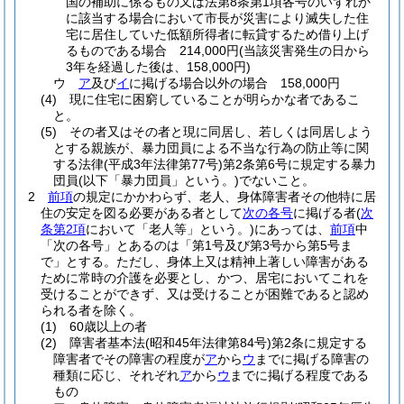
国の補助に係るもの又は法第8条第1項各号のいずれか
に該当する場合において市長が災害により滅失した住
宅に居住していた低額所得者に転貸するため借り上げ
るものである場合 214,000円
(当該災害発生の日から
3年を経過した後は、158,000円)
ウ
ア
及び
イ
に掲げる場合以外の場合 158,000円
(4)
現に住宅に困窮していることが明らかな者であるこ
と。
(5)
その者又はその者と現に同居し、若しくは同居しよう
とする親族が、暴力団員による不当な行為の防止等に関
する法律
(平成3年法律第77号)
第2条第6号に規定する暴力
団員
(以下「暴力団員」という。)
でないこと。
2
前項
の規定にかかわらず、老人、身体障害者その他特に居
住の安定を図る必要がある者として
次の各号
に掲げる者
(
次
条第2項
において「老人等」という。)
にあっては、
前項
中
「次の各号」とあるのは「第1号及び第3号から第5号ま
で」とする。
ただし、身体上又は精神上著しい障害がある
ために常時の介護を必要とし、かつ、居宅においてこれを
受けることができず、又は受けることが困難であると認め
られる者を除く。
(1)
60歳以上の者
(2)
障害者基本法
(昭和45年法律第84号)
第2条に規定する
障害者でその障害の程度が
ア
から
ウ
までに掲げる障害の
種類に応じ、それぞれ
ア
から
ウ
までに掲げる程度である
もの