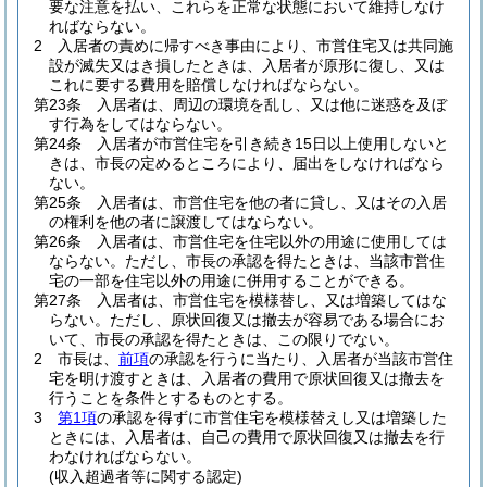
要な注意を払い、これらを正常な状態において維持しなけ
ればならない。
2
入居者の責めに帰すべき事由により、市営住宅又は共同施
設が滅失又はき損したときは、入居者が原形に復し、又は
これに要する費用を賠償しなければならない。
第23条
入居者は、周辺の環境を乱し、又は他に迷惑を及ぼ
す行為をしてはならない。
第24条
入居者が市営住宅を引き続き15日以上使用しないと
きは、市長の定めるところにより、届出をしなければなら
ない。
第25条
入居者は、市営住宅を他の者に貸し、又はその入居
の権利を他の者に譲渡してはならない。
第26条
入居者は、市営住宅を住宅以外の用途に使用しては
ならない。
ただし、市長の承認を得たときは、当該市営住
宅の一部を住宅以外の用途に併用することができる。
第27条
入居者は、市営住宅を模様替し、又は増築してはな
らない。
ただし、原状回復又は撤去が容易である場合にお
いて、市長の承認を得たときは、この限りでない。
2
市長は、
前項
の承認を行うに当たり、入居者が当該市営住
宅を明け渡すときは、入居者の費用で原状回復又は撤去を
行うことを条件とするものとする。
3
第1項
の承認を得ずに市営住宅を模様替えし又は増築した
ときには、入居者は、自己の費用で原状回復又は撤去を行
わなければならない。
(収入超過者等に関する認定)