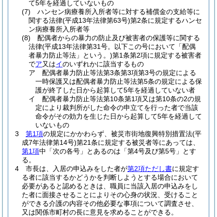
て5年を経過していないもの
(7)
ハンセン病療養所入所者等に対する補償金の支給等に
関する法律
(平成13年法律第63号)
第2条に規定するハンセ
ン病療養所入所者等
(8)
配偶者からの暴力の防止及び被害者の保護等に関する
法律
(平成13年法律第31号。以下この号において「配偶
者暴力防止等法」という。)
第1条第2項に規定する被害者
で
ア
又は
イ
のいずれかに該当するもの
ア
配偶者暴力防止等法第3条第3項第3号の規定による
一時保護又は配偶者暴力防止等法第5条の規定による保
護が終了した日から起算して5年を経過していない者
イ
配偶者暴力防止等法第10条第1項又は第10条の2の規
定により裁判所がした命令の申立てを行った者で当該
命令がその効力を生じた日から起算して5年を経過して
いないもの
3
第1項
の規定にかかわらず、被災市街地復興特別措置法
(平
成7年法律第14号)
第21条に規定する被災者等にあっては、
第1項
中「次の各号」とあるのは「第4号及び第5号」とす
る。
4
市長は、入居の申込みをした者が
第2項ただし書
に規定す
る者に該当するかどうかを判断しようとする場合において
必要があると認めるときは、職員に当該入居の申込みをし
た者に面接させることによりその心身の状況、受けること
ができる介護の内容その他必要な事項について調査させ、
又は関係市町村の長に意見を求めることができる。