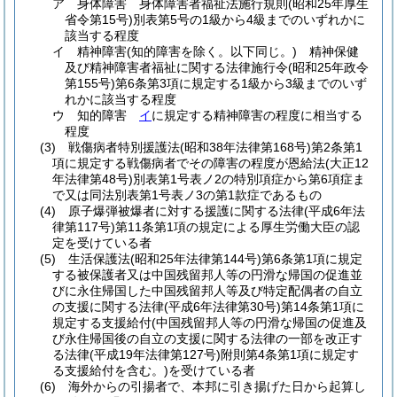
ア
身体障害 身体障害者福祉法施行規則
(昭和25年厚生
省令第15号)
別表第5号の1級から4級までのいずれかに
該当する程度
イ
精神障害
(知的障害を除く。以下同じ。)
精神保健
及び精神障害者福祉に関する法律施行令
(昭和25年政令
第155号)
第6条第3項に規定する1級から3級までのいず
れかに該当する程度
ウ
知的障害
イ
に規定する精神障害の程度に相当する
程度
(3)
戦傷病者特別援護法
(昭和38年法律第168号)
第2条第1
項に規定する戦傷病者でその障害の程度が恩給法
(大正12
年法律第48号)
別表第1号表ノ2の特別項症から第6項症ま
で又は同法別表第1号表ノ3の第1款症であるもの
(4)
原子爆弾被爆者に対する援護に関する法律
(平成6年法
律第117号)
第11条第1項の規定による厚生労働大臣の認
定を受けている者
(5)
生活保護法
(昭和25年法律第144号)
第6条第1項に規定
する被保護者又は中国残留邦人等の円滑な帰国の促進並
びに永住帰国した中国残留邦人等及び特定配偶者の自立
の支援に関する法律
(平成6年法律第30号)
第14条第1項に
規定する支援給付
(中国残留邦人等の円滑な帰国の促進及
び永住帰国後の自立の支援に関する法律の一部を改正す
る法律
(平成19年法律第127号)
附則第4条第1項に規定す
る支援給付を含む。)
を受けている者
(6)
海外からの引揚者で、本邦に引き揚げた日から起算し