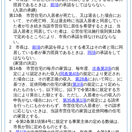
団員であるときは、
前項
の承認をしてはならない。
(入居の承継)
第13条
市営住宅の入居者が死亡し、又は退去した場合にお
いて、その死亡時、又は退去時に当該入居者と同居してい
た者が引き続き当該市営住宅に居住を希望するときは、当
該入居者と同居していた者は、公営住宅法施行規則第12条
で定めるところにより、市長の承認を得なければならな
い。
2
市長は、
前項
の承認を得ようとする者又はその者と現に同
居している者が暴力団員であるときは、
同項
の承認をして
はならない。
(家賃の決定)
第14条
市営住宅の毎月の家賃は、毎年度、
次条第3項
の規
定により認定された収入
(
同条第4項
の規定により更正され
た場合には、その更正後の収入。
第28条
において同じ。)
に
基づき、近傍同種の住宅の家賃
(
第3項
の規定により定めら
れたものをいう。以下同じ。)
以下で令第2条に規定する方
法により算出した額とする。
ただし、入居者からの収入の
申告がない場合において、
第35条第1項
の規定による請求
を行ったにもかかわらず、市営住宅の入居者が、その請求
に応じないときは、当該市営住宅の家賃は近傍同種の住宅
の家賃とする。
2
令第2条第1項第4号に規定する事業主体の定める数値は、
市長が別に定めるものとする。