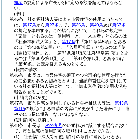
前項
の規定による市長が別に定める額を超えてはならな
い。
(準用)
第45条
社会福祉法人等による市営住宅の使用に当たって
は、
第17条
から
第27条
まで、
第36条
、
第40条
及び
第67条
の規定を準用する。
この場合において、これらの規定中
「家賃」とあるのは「使用料」と、「入居者」とあるのは
「社会福祉法人等」と、
第17条
中「第11条第5項」とある
のは「第43条第2項」と、「入居可能日」とあるのは「使
用開始可能日」と、「第32条第1項又は第36条第1項」とあ
るのは「第36条第1項」と、「第41条第1項」とあるのは
「第48条」と読み替えるものとする。
(報告の請求)
第46条
市長は、市営住宅の適正かつ合理的な管理を行うた
めに必要があると認めるときは、当該市営住宅を使用して
いる社会福祉法人等に対して、当該市営住宅の使用状況を
報告させることができる。
(申請内容の変更)
第47条
市営住宅を使用している社会福祉法人等は、
第43条
第1項
の規定による申請の内容に変更が生じた場合には、速
やかに市長に報告しなければならない。
(使用許可の取消し)
第48条
市長は、
次の各号
のいずれかに該当する場合におい
て、市営住宅の使用許可を取り消すことができる。
(1)
社会福祉法人等が使用許可の条件に違反したとき。