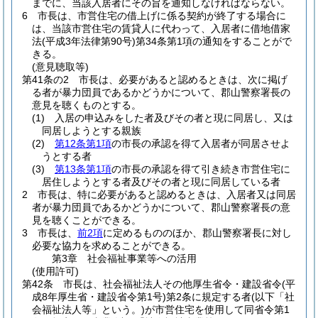
までに、当該入居者にその旨を通知しなければならない。
6
市長は、市営住宅の借上げに係る契約が終了する場合に
は、当該市営住宅の賃貸人に代わって、入居者に借地借家
法
(平成3年法律第90号)
第34条第1項の通知をすることがで
きる。
(意見聴取等)
第41条の2
市長は、必要があると認めるときは、次に掲げ
る者が暴力団員であるかどうかについて、郡山警察署長の
意見を聴くものとする。
(1)
入居の申込みをした者及びその者と現に同居し、又は
同居しようとする親族
(2)
第12条第1項
の市長の承認を得て入居者が同居させよ
うとする者
(3)
第13条第1項
の市長の承認を得て引き続き市営住宅に
居住しようとする者及びその者と現に同居している者
2
市長は、特に必要があると認めるときは、入居者又は同居
者が暴力団員であるかどうかについて、郡山警察署長の意
見を聴くことができる。
3
市長は、
前2項
に定めるもののほか、郡山警察署長に対し
必要な協力を求めることができる。
第3章
社会福祉事業等への活用
(使用許可)
第42条
市長は、社会福祉法人その他厚生省令・建設省令
(平
成8年厚生省・建設省令第1号)
第2条に規定する者
(以下「社
会福祉法人等」という。)
が市営住宅を使用して同省令第1