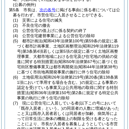
(公募の例外)
第5条
市長は、
次の各号
に掲げる事由に係る者については公
募を行わず、市営住宅に入居させることができる。
(1)
災害による住宅の滅失
(2)
不良住宅の撤去
(3)
公営住宅の借上げに係る契約の終了
(4)
公営住宅建替事業による公営住宅の除却
(5)
都市計画法
(昭和43年法律第100号)
第59条の規定に基
づく都市計画事業、土地区画整理法
(昭和29年法律第119
号)
第3条第4項若しくは第5項の規定に基づく土地区画整
理事業、大都市地域における住宅及び住宅地の供給の促
進に関する特別措置法
(昭和50年法律第67号)
に基づく住
宅街区整備事業又は都市再開発法
(昭和44年法律第38号)
に基づく市街地再開発事業の施行に伴う住宅の除却
(6)
土地収用法
(昭和26年法律第219号)
第20条
(第138条第
1項において準用する場合を含む。)
の規定による事業の
認定を受けている事業又は公共用地の取得に関する特別
措置法
(昭和36年法律第150号)
第2条に規定する特定公共
事業の執行に伴う住宅の除却
(7)
現に公営住宅に入居している者
(以下この号において
「既存入居者」という。)
の同居者の人数に増減があった
こと又は既存入居者若しくは同居者が加齢、病気等によ
って日常生活に身体の機能上の制限を受ける者となった
ことにより、市長が入居者を募集しようとしている市営