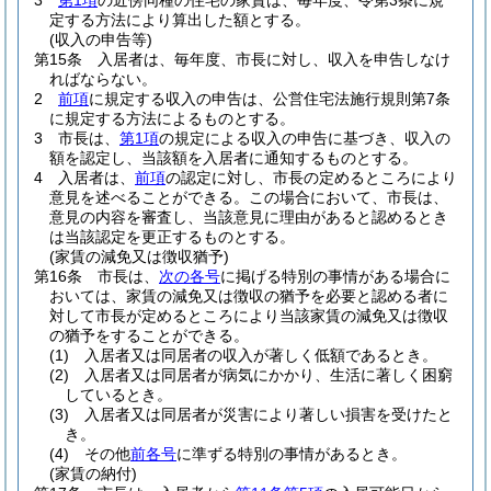
3
第1項
の近傍同種の住宅の家賃は、毎年度、令第3条に規
定する方法により算出した額とする。
(収入の申告等)
第15条
入居者は、毎年度、市長に対し、収入を申告しなけ
ればならない。
2
前項
に規定する収入の申告は、公営住宅法施行規則第7条
に規定する方法によるものとする。
3
市長は、
第1項
の規定による収入の申告に基づき、収入の
額を認定し、当該額を入居者に通知するものとする。
4
入居者は、
前項
の認定に対し、市長の定めるところにより
意見を述べることができる。
この場合において、市長は、
意見の内容を審査し、当該意見に理由があると認めるとき
は当該認定を更正するものとする。
(家賃の減免又は徴収猶予)
第16条
市長は、
次の各号
に掲げる特別の事情がある場合に
おいては、家賃の減免又は徴収の猶予を必要と認める者に
対して市長が定めるところにより当該家賃の減免又は徴収
の猶予をすることができる。
(1)
入居者又は同居者の収入が著しく低額であるとき。
(2)
入居者又は同居者が病気にかかり、生活に著しく困窮
しているとき。
(3)
入居者又は同居者が災害により著しい損害を受けたと
き。
(4)
その他
前各号
に準ずる特別の事情があるとき。
(家賃の納付)