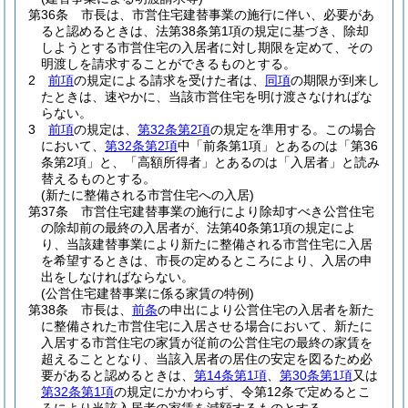
第36条
市長は、市営住宅建替事業の施行に伴い、必要があ
ると認めるときは、法第38条第1項の規定に基づき、除却
しようとする市営住宅の入居者に対し期限を定めて、その
明渡しを請求することができるものとする。
2
前項
の規定による請求を受けた者は、
同項
の期限が到来し
たときは、速やかに、当該市営住宅を明け渡さなければな
らない。
3
前項
の規定は、
第32条第2項
の規定を準用する。
この場合
において、
第32条第2項
中「前条第1項」とあるのは「第36
条第2項」と、「高額所得者」とあるのは「入居者」と読み
替えるものとする。
(新たに整備される市営住宅への入居)
第37条
市営住宅建替事業の施行により除却すべき公営住宅
の除却前の最終の入居者が、法第40条第1項の規定によ
り、当該建替事業により新たに整備される市営住宅に入居
を希望するときは、市長の定めるところにより、入居の申
出をしなければならない。
(公営住宅建替事業に係る家賃の特例)
第38条
市長は、
前条
の申出により公営住宅の入居者を新た
に整備された市営住宅に入居させる場合において、新たに
入居する市営住宅の家賃が従前の公営住宅の最終の家賃を
超えることとなり、当該入居者の居住の安定を図るため必
要があると認めるときは、
第14条第1項
、
第30条第1項
又は
第32条第1項
の規定にかかわらず、令第12条で定めるとこ