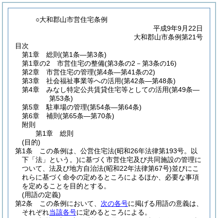
○大和郡山市営住宅条例
平成9年9月22日
大和郡山市条例第21号
目次
第1章
総則
(第1条―第3条)
第1章の2
市営住宅の整備
(第3条の2－第3条の16)
第2章
市営住宅の管理
(第4条―第41条の2)
第3章
社会福祉事業等への活用
(第42条―第48条)
第4章
みなし特定公共賃貸住宅等としての活用
(第49条―
第53条)
第5章
駐車場の管理
(第54条―第64条)
第6章
補則
(第65条―第70条)
附則
第1章
総則
(目的)
第1条
この条例は、公営住宅法
(昭和26年法律第193号。以
下「法」という。)
に基づく市営住宅及び共同施設の管理に
ついて、法及び地方自治法
(昭和22年法律第67号)
並びにこ
れらに基づく命令の定めるところによるほか、必要な事項
を定めることを目的とする。
(用語の定義)
第2条
この条例において、
次の各号
に掲げる用語の意義は、
それぞれ
当該各号
に定めるところによる。