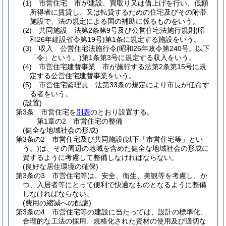
(1)
市営住宅 市が建設、買取り又は借上げを行い、低額
所得者に賃貸し、又は転貸するための住宅及びその附帯
施設で、法の規定による国の補助に係るものをいう。
(2)
共同施設 法第2条第9号及び公営住宅法施行規則
(昭
和26年建設省令第19号)
第1条に規定する施設をいう。
(3)
収入 公営住宅法施行令
(昭和26年政令第240号。以下
「令」という。)
第1条第3号に規定する収入をいう。
(4)
市営住宅建替事業 市が施行する法第2条第15号に規
定する公営住宅建替事業をいう。
(5)
市営住宅監理員 法第33条の規定により市長が任命す
る者をいう。
(設置)
第3条
市営住宅を
別表
のとおり設置する。
第1章の2
市営住宅の整備
(健全な地域社会の形成)
第3条の2
市営住宅及び共同施設
(以下「市営住宅等」とい
う。)
は、その周辺の地域を含めた健全な地域社会の形成に
資するように考慮して整備しなければならない。
(良好な居住環境の確保)
第3条の3
市営住宅等は、安全、衛生、美観等を考慮し、か
つ、入居者等にとって便利で快適なものとなるように整備
しなければならない。
(費用の縮減への配慮)
第3条の4
市営住宅等の建設に当たっては、設計の標準化、
合理的な工法の採用、規格化された資材の使用及び適切な