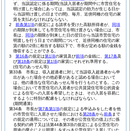
ず、当該認定に係る期間
(当該入居者が期間中に市営住宅を
明け渡した場合にあっては、当該認定の効力が生じる日か
ら当該明け渡しの日までの間)
、毎月、近傍同種の住宅の家
賃を支払わなければならない。
2
前条第1項
の規定による請求を受けた高額所得者が、
同項
の期限が到来しても市営住宅を明け渡さない場合には、市
長は、
同項
の期限が到来した日の翌日から当該市営住宅の
明渡しを行う日までの期間について、近傍同種の住宅の家
賃の額の2倍に相当する額以下で、市長が定める額の金銭を
徴収することができる。
3
第16条
の規定は
第1項
の家賃及び
前項
の金銭に、
第17条
及
び
第18条
の規定は
第1項
の家賃にそれぞれ準用する。
(住宅のあっせん等)
第33条
市長は、収入超過者に対して当該収入超過者から申
出があった場合その他必要があると認める場合において
は、他の適当な住宅のあっせん等を行うものとする。
この
場合において市営住宅の入居者が公共賃貸住宅等公的資金
による住宅への入居を希望したときは、その入居を容易に
するように特別の配慮をしなければならない。
(期間通算)
第34条
市長が
第7条第1項
の規定による申込みをした者を他
の市営住宅に入居させた場合における
第28条
から
前条
まで
の規定の適用については、その者が公営住宅の借上げに係
る契約の終了又は法第44条第3項の規定による公営住宅の
用途の廃止により明渡しをすべき公営住宅に入居していた