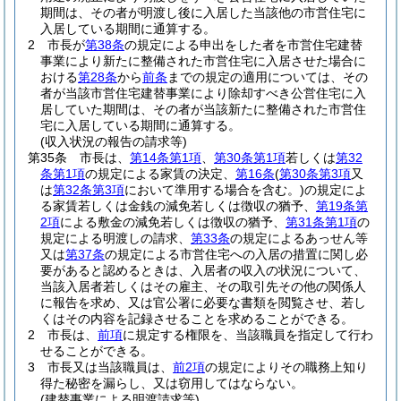
期間は、その者が明渡し後に入居した当該他の市営住宅に
入居している期間に通算する。
2
市長が
第38条
の規定による申出をした者を市営住宅建替
事業により新たに整備された市営住宅に入居させた場合に
おける
第28条
から
前条
までの規定の適用については、その
者が当該市営住宅建替事業により除却すべき公営住宅に入
居していた期間は、その者が当該新たに整備された市営住
宅に入居している期間に通算する。
(収入状況の報告の請求等)
第35条
市長は、
第14条第1項
、
第30条第1項
若しくは
第32
条第1項
の規定による家賃の決定、
第16条
(
第30条第3項
又
は
第32条第3項
において準用する場合を含む。)
の規定によ
る家賃若しくは金銭の減免若しくは徴収の猶予、
第19条第
2項
による敷金の減免若しくは徴収の猶予、
第31条第1項
の
規定による明渡しの請求、
第33条
の規定によるあっせん等
又は
第37条
の規定による市営住宅への入居の措置に関し必
要があると認めるときは、入居者の収入の状況について、
当該入居者若しくはその雇主、その取引先その他の関係人
に報告を求め、又は官公署に必要な書類を閲覧させ、若し
くはその内容を記録させることを求めることができる。
2
市長は、
前項
に規定する権限を、当該職員を指定して行わ
せることができる。
3
市長又は当該職員は、
前2項
の規定によりその職務上知り
得た秘密を漏らし、又は窃用してはならない。
(建替事業による明渡請求等)