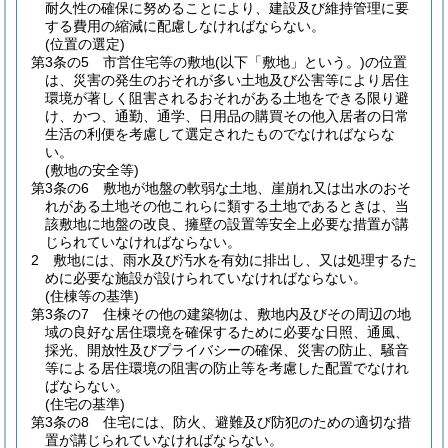
耐久性の確保に努めることにより、建設及び維持管理に要
する費用の縮減に配慮しなければならない。
(位置の選定)
第3条の5
市営住宅等の敷地
(以下「敷地」という。)
の位置
は、災害の発生のおそれが多い土地及び公害等により居住
環境が著しく阻害されるおそれがある土地をできる限り避
け、かつ、通勤、通学、日用品の購買その他入居者の日常
生活の利便を考慮して選定されたものでなければならな
い。
(敷地の安全等)
第3条の6
敷地が地盤の軟弱な土地、崖崩れ又は出水のおそ
れがある土地その他これらに類する土地であるときは、当
該敷地に地盤の改良、擁壁の設置等安全上必要な措置が講
じられていなければならない。
2
敷地には、雨水及び汚水を有効に排出し、又は処理するた
めに必要な施設が設けられていなければならない。
(住棟等の基準)
第3条の7
住棟その他の建築物は、敷地内及びその周辺の地
域の良好な居住環境を確保するために必要な日照、通風、
採光、開放性及びプライバシーの確保、災害の防止、騒音
等による居住環境の阻害の防止等を考慮した配置でなけれ
ばならない。
(住宅の基準)
第3条の8
住宅には、防火、避難及び防犯のための適切な措
置が講じられていなければならない。