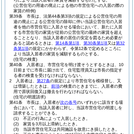
ろにより当該入居者の家賃を減額するものとする。
(公営住宅の用途の廃止による他の市営住宅への入居の際の
家賃の特例)
第39条
市長は、法第44条第3項の規定による公営住宅の用
途の廃止による公営住宅の除却に伴い当該公営住宅の入居
者を他の市営住宅に入居させる場合において、新たに入居
する市営住宅の家賃が従前の公営住宅の最終の家賃を超え
ることとなり、当該入居者の居住の安定を図るため必要が
あると認めるときは、
第14条第1項
、
第30条第1項
又は
第32
条第1項
の規定にかかわらず、令第12条で定めるところに
より当該入居者の家賃を減額するものとする。
(住宅の検査)
第40条
入居者は、市営住宅を明け渡そうとするときは、10
日前までに市長に届け出て、住宅監理員又は市長の指定す
る者の検査を受けなければならない。
2
入居者は、
第27条
の規定により市営住宅を模様替し、又
は増築したときは、
前項
の検査のときまでに、入居者の費
用で原状回復又は撤去を行わなければならない。
(住宅の明渡請求)
第41条
市長は、入居者が
次の各号
のいずれかに該当する場
合において、当該入居者に対し、当該市営住宅の明渡しを
請求することができる。
(1)
不正の行為によって入居したとき。
(2)
家賃を3月以上滞納したとき。
(3)
当該市営住宅又は共同施設を故意にき損したとき。