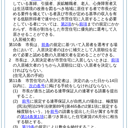
している寡婦、引揚者、炭鉱離職者、老人、心身障害者又
は生活環境の改善を図るべき地域に居住する者で市長が定
める要件を備えている者及び市長が定める基準の収入を有
する低額所得者で速やかに市営住宅に入居することを必要
としている者については、
第2項
から
前項
までの規定にかか
わらず、市長が割当をした市営住宅に優先的に選考して入
居させることができる。
(入居補欠者)
第10条
市長は、
前条
の規定に基づいて入居者を選考する場
合において、入居決定者のほかに補欠として入居順位を定
めて必要と認める数の入居補欠者を定めることができる。
2
市長は、入居決定者が市営住宅に入居しないときは、
前項
の入居補欠者のうちから入居順位に従い入居者を決定しな
ければならない。
(住宅入居の手続)
第11条
市営住宅の入居決定者は、決定のあった日から14日
以内に、
次の各号
に掲げる手続をしなければならない。
(1)
市長が適当と認める連帯保証人の連署する請書を提出
すること。
(2)
前号
に規定する連帯保証人が自然人の場合は、極度額
(民法
(明治29年法律第89号)
第465条の2第1項に規定する
極度額をいう。)
を
前号
の請書を提出した日が属する年度
の
第14条第1項
に基づき算出した住宅家賃の6月分に相当
する額とする。
(3)
第19条
の規定により敷金を納付すること。