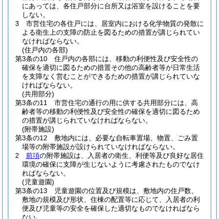
にあっては、各住戸部分に台所又は浴室を設けることを要
しない。
3
市営住宅の各住戸には、居室内における化学物質の発散に
よる衛生上の支障の防止を図るための措置が講じられてい
なければならない。
(住戸内の各部)
第3条の10
住戸内の各部には、移動の利便性及び安全性の
確保を適切に図るための措置その他の高齢者等が日常生活
を支障なく営むことができるための措置が講じられていな
ければならない。
(共用部分)
第3条の11
市営住宅の通行の用に供する共用部分には、高
齢者等の移動の利便性及び安全性の確保を適切に図るため
の措置が講じられていなければならない。
(附帯施設)
第3条の12
敷地内には、必要な自転車置場、物置、ごみ置
場等の附帯施設が設けられていなければならない。
2
前項
の附帯施設は、入居者の衛生、利便等及び良好な居住
環境の確保に支障が生じないように考慮されたものでなけ
ればならない。
(児童遊園)
第3条の13
児童遊園の位置及び規模は、敷地内の住戸数、
敷地の規模及び形状、住棟の配置等に応じて、入居者の利
便及び児童等の安全を確保した適切なものでなければなら
ない。