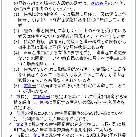
の戸数を超える場合の入居者の選考は、
次の各号
のいずれ
かに該当する者のうちから行う。
(1)
住宅以外の建物若しくは場所に居住し、又は保安上危
険若しくは衛生上有害な状態にある住宅に居住している
者
(2)
他の世帯と同居して著しく生活上の不便を受けている
者又は住宅がないため親族と同居することができない者
(3)
住宅の規模、設備又は間取りと世帯構成との関係から
衛生上又は風教上不適当な居住状態にある者
(4)
正当な事由による立退の要求を受け、適当な立退先が
ないため困窮している者
(自己の責めに帰すべき事由に基
づく場合を除く。)
(5)
住宅がないために勤務場所から著しく遠隔の地に居住
を余儀なくされている者又は収入に比して著しく過大な
家賃の支払いを余儀なくされている者
(6)
前各号
に該当する者のほか現に住宅に困窮しているこ
とが明らかな者
2
市長は、
前項各号
に規定する者について住宅に困窮する実
情を調査し、住宅に困窮する度合いの高い者から入居者を
決定する。
3
前項
の場合において住宅困窮順位の定め難い者について
は、公開抽選により入居者を決定する。
4
第2項
に規定する住宅困窮度の判定基準は、市長が別に規
則で定める入居者選考委員会の意見を聴いて定める。
5
市長は、
第1項
に規定する者のうち、20歳未満の子を扶養