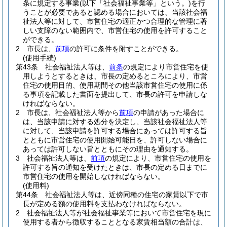
条に規定する事業
(以下「社会福祉事業等」という。)
を行
うことが必要であると認める場合においては、当該社会福
祉法人等に対して、市営住宅の適正かつ合理的な管理に著
しい支障のない範囲内で、市営住宅の使用を許可すること
ができる。
2
市長は、
前項
の許可に条件を附すことができる。
(使用手続)
第43条
社会福祉法人等は、
前条
の規定により市営住宅を使
用しようとするときは、市長の定めるところにより、市営
住宅の使用目的、使用期間その他当該市営住宅の使用に係
る事項を記載した書面を提出して、市長の許可を申請しな
ければならない。
2
市長は、社会福祉法人等から
前項
の申請があった場合に
は、当該申請に対する処分を決定し、当該社会福祉法人等
に対して、当該申請を許可する場合にあっては許可する旨
とともに市営住宅の使用開始可能日を、許可しない場合に
あっては許可しない旨とともにその理由を通知する。
3
社会福祉法人等は、
前項
の規定により、市営住宅の使用を
許可する旨の通知を受けたときは、市長の定める日までに
市営住宅の使用を開始しなければならない。
(使用料)
第44条
社会福祉法人等は、近傍同種の住宅の家賃以下で市
長が定める額の使用料を支払わなければならない。
2
社会福祉法人等が社会福祉事業等において市営住宅を現に
使用する者から徴収することとなる家賃相当額の合計は、