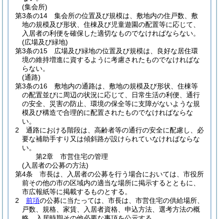
(集会所)
第3条の14
集会所の位置及び規模は、敷地内の住戸数、敷
地の規模及び形状、住棟及び児童遊園の配置等に応じて、
入居者の利便を確保した適切なものでなければならない。
(広場及び緑地)
第3条の15
広場及び緑地の位置及び規模は、良好な居住環
境の維持増進に資するように考慮されたものでなければな
らない。
(通路)
第3条の16
敷地内の通路は、敷地の規模及び形状、住棟等
の配置並びに周辺の状況に応じて、日常生活の利便、通行
の安全、災害の防止、環境の保全等に支障がないような規
模及び構造で合理的に配置されたものでなければならな
い。
2
通路における階段は、高齢者等の通行の安全に配慮し、必
要な補助手すり又は傾斜路が設けられていなければならな
い。
第2章
市営住宅の管理
(入居者の公募の方法)
第4条
市長は、入居者の公募を行う場合においては、市役所
前その他の市の区域内の適当な場所に掲示するとともに、
市広報紙等に掲載するものとする。
2
前項
の公募に当たっては、市長は、市営住宅の供給場所、
戸数、規格、家賃、入居者資格、申込方法、選考方法の概
略、入居時期その他必要な事項を公示する。