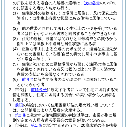
の戸数を超える場合の入居者の選考は、
次の各号
のいずれ
かに該当する者のうちから行う。
(1)
住宅以外の建物若しくは場所に居住し、又は保安上危
険若しくは衛生上有害な状態にある住宅に居住している
者
(2)
他の世帯と同居して著しく生活上の不便を受けている
者又は住宅がないため親族と同居することができない者
(3)
住宅の規模、設備又は間取りと世帯構成との関係から
衛生上又は風教上不適当な居住状態にある者
(4)
正当な事由による立退の要求を受け、適当な立退先が
ないため困窮している者
(自己の責めに帰すべき事由に基
づく場合を除く。)
(5)
住宅がないために勤務場所から著しく遠隔の地に居住
を余儀なくされている者又は収入に比して著しく過大な
家賃の支払いを余儀なくされている者
(6)
前各号
に該当する者のほか現に住宅に困窮しているこ
とが明らかな者
2
市長は、
前項各号
に規定する者について住宅に困窮する実
情を調査し、住宅に困窮する度合いの高い者から入居者を
決定する。
3
前項
の場合において住宅困窮順位の定め難い者について
は、公開抽選により入居者を決定する。
4
第2項
に規定する住宅困窮度の判定基準は、市長が別に規
則で定める入居者選考委員会の意見を聴いて定める。
5
市長は、
第1項
に規定する者のうち、20歳未満の子を扶養