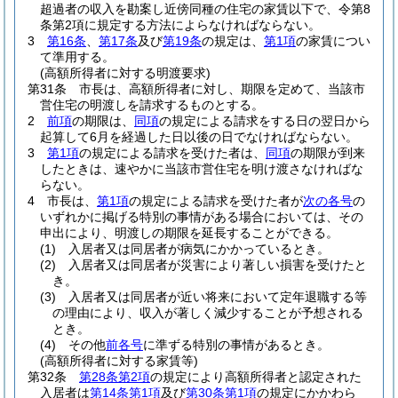
超過者の収入を勘案し近傍同種の住宅の家賃以下で、令第8
条第2項に規定する方法によらなければならない。
3
第16条
、
第17条
及び
第19条
の規定は、
第1項
の家賃につい
て準用する。
(高額所得者に対する明渡要求)
第31条
市長は、高額所得者に対し、期限を定めて、当該市
営住宅の明渡しを請求するものとする。
2
前項
の期限は、
同項
の規定による請求をする日の翌日から
起算して6月を経過した日以後の日でなければならない。
3
第1項
の規定による請求を受けた者は、
同項
の期限が到来
したときは、速やかに当該市営住宅を明け渡さなければな
らない。
4
市長は、
第1項
の規定による請求を受けた者が
次の各号
の
いずれかに掲げる特別の事情がある場合においては、その
申出により、明渡しの期限を延長することができる。
(1)
入居者又は同居者が病気にかかっているとき。
(2)
入居者又は同居者が災害により著しい損害を受けたと
き。
(3)
入居者又は同居者が近い将来において定年退職する等
の理由により、収入が著しく減少することが予想される
とき。
(4)
その他
前各号
に準ずる特別の事情があるとき。
(高額所得者に対する家賃等)
第32条
第28条第2項
の規定により高額所得者と認定された
入居者は
第14条第1項
及び
第30条第1項
の規定にかかわら