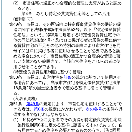
(2)
市営住宅の適正かつ合理的な管理に支障があると認め
るとき。
第4章
みなし特定公共賃貸住宅等としての活用
(使用許可)
第49条
市長は、その区域内に特定優良賃貸住宅の供給の促
進に関する法律
(平成5年法律第52号。以下「特定優良賃貸
住宅法」という。)
第6条に規定する特定優良賃貸住宅その
他の同法第3条第4号イ又はロに掲げる者の居住の用に供す
る賃貸住宅の不足その他の特別の事由により市営住宅を同
号イ又はロに掲げる者に使用させることが必要であると認
める場合において、市営住宅の適正かつ合理的な管理に著
しい支障のない範囲内で、当該市営住宅をこれらの者に使
用させることができる。
(特定優良賃貸住宅制度に基づく管理)
第50条
市長は、市営住宅を
前条
の規定に基づいて使用させ
る場合にあっては、当該市営住宅を特定優良賃貸住宅法第
18条第2項の国土交通省令で定める基準に従って管理す
る。
(入居者資格)
第51条
第49条
の規定により、市営住宅を使用することがで
きる者は、
第6条
の規定にかかわらず、
次の各号
の条件を具
備する者でなければならない。
(1)
所得が中位にある者でその所得が特定優良賃貸住宅法
施行規則第6条に定める基準に該当するものであって、自
ら居住するため住宅を必要とするもののうち、現に同居