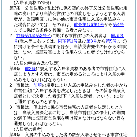
(入居者資格の特例)
第7条
公営住宅の借上げに係る契約の終了又は公営住宅の用
途の廃止により当該公営住宅の明渡しをしようとする入居
者が、当該明渡しに伴い他の市営住宅に入居の申込みをし
た場合においては、その者は、
前条第1項第1号
から
第4号
までに掲げる条件を具備する者とみなす。
2
前条第1項第3号イ
に掲げる市営住宅の入居者は、
同項各
号
(老人等にあっては、
同項第1号
及び
第3号
から
第5号
まで)
に掲げる条件を具備するほか、当該災害発生の日から3年間
は、なお、当該災害により住宅を失った者でなければなら
ない。
(入居の申込み及び決定)
第8条
前2条
に規定する入居者資格のある者で市営住宅に入
居しようとする者は、市長の定めるところにより入居の申
込みをしなければならない。
2
市長は、
前項
の規定により入居の申込みをした者の中から
市営住宅に入居する者を決定したときは、その旨を当該入
居者として決定した者
(以下「入居決定者」という。)
に対
し通知するものとする。
3
市長は、借上げに係る市営住宅の入居者を決定したとき
は、当該入居決定者に対し、当該市営住宅の借上げの期間
の満了時に当該市営住宅を明け渡さなければならない旨を
通知しなければならない。
(入居者の選考)
第9条
入居の申込みをした者の数が入居させるべき市営住宅