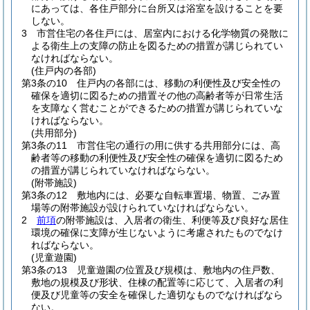
にあっては、各住戸部分に台所又は浴室を設けることを要
しない。
3
市営住宅の各住戸には、居室内における化学物質の発散に
よる衛生上の支障の防止を図るための措置が講じられてい
なければならない。
(住戸内の各部)
第3条の10
住戸内の各部には、移動の利便性及び安全性の
確保を適切に図るための措置その他の高齢者等が日常生活
を支障なく営むことができるための措置が講じられていな
ければならない。
(共用部分)
第3条の11
市営住宅の通行の用に供する共用部分には、高
齢者等の移動の利便性及び安全性の確保を適切に図るため
の措置が講じられていなければならない。
(附帯施設)
第3条の12
敷地内には、必要な自転車置場、物置、ごみ置
場等の附帯施設が設けられていなければならない。
2
前項
の附帯施設は、入居者の衛生、利便等及び良好な居住
環境の確保に支障が生じないように考慮されたものでなけ
ればならない。
(児童遊園)
第3条の13
児童遊園の位置及び規模は、敷地内の住戸数、
敷地の規模及び形状、住棟の配置等に応じて、入居者の利
便及び児童等の安全を確保した適切なものでなければなら
ない。