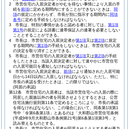
2
市営住宅の入居決定者がやむを得ない事情により入居の手
続を
前項
に定める期間内にすることができないときは、
同
項
の規定にかかわらず、市長が別に指示する期間内に
同項
各号
に定める手続をしなければならない。
3
市長は、特別の事情があると認める者に対しては、
第1項
第1号
の規定による請書に連帯保証人の連署を必要としない
こととすることができる。
4
市長は、市営住宅の入居決定者が
第1項
又は
第2項
に規定
する期間内に
第1項
の手続をしないときは、市営住宅の入居
の決定を取り消すことができる。
5
市長は、市営住宅の入居決定者が
第1項
又は
第2項
の手続
をしたときは、当該入居決定者に対して速やかに市営住宅
の入居可能日を通知しなければならない。
6
市営住宅の入居決定者は、
前項
により通知された入居可能
日から14日以内に入居しなければならない。
ただし、特に
市長の承認を受けたときは、この限りではない。
(同居の承認)
第12条
市営住宅の入居者は、当該市営住宅への入居の際に
同居した親族以外の者を同居させようとするときは、公営
住宅法施行規則第11条で定めるところにより、市長の承認
を得なければならない。
この場合において、同条第1項第1
号中「令第6条第1項」とあるのは「大和郡山市営住宅条例
(平成9年9月大和郡山市条例第21号)
第6条第1項第3号」と
読み替えるものとする。
2
市長は、市営住宅の入居者が同居させようとする者が暴力