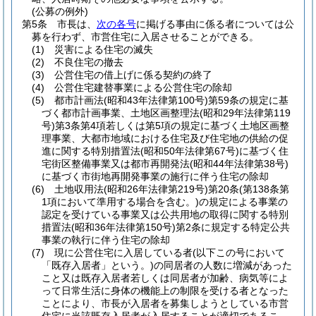
(公募の例外)
第5条
市長は、
次の各号
に掲げる事由に係る者については公
募を行わず、市営住宅に入居させることができる。
(1)
災害による住宅の滅失
(2)
不良住宅の撤去
(3)
公営住宅の借上げに係る契約の終了
(4)
公営住宅建替事業による公営住宅の除却
(5)
都市計画法
(昭和43年法律第100号)
第59条の規定に基
づく都市計画事業、土地区画整理法
(昭和29年法律第119
号)
第3条第4項若しくは第5項の規定に基づく土地区画整
理事業、大都市地域における住宅及び住宅地の供給の促
進に関する特別措置法
(昭和50年法律第67号)
に基づく住
宅街区整備事業又は都市再開発法
(昭和44年法律第38号)
に基づく市街地再開発事業の施行に伴う住宅の除却
(6)
土地収用法
(昭和26年法律第219号)
第20条
(第138条第
1項において準用する場合を含む。)
の規定による事業の
認定を受けている事業又は公共用地の取得に関する特別
措置法
(昭和36年法律第150号)
第2条に規定する特定公共
事業の執行に伴う住宅の除却
(7)
現に公営住宅に入居している者
(以下この号において
「既存入居者」という。)
の同居者の人数に増減があった
こと又は既存入居者若しくは同居者が加齢、病気等によ
って日常生活に身体の機能上の制限を受ける者となった
ことにより、市長が入居者を募集しようとしている市営