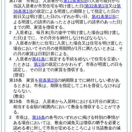
第17条
市長は、入居者から
第11条第5項
の入居可能日から
当該入居者が市営住宅を明け渡した日
(
第32条第1項
又は
第
36条第1項
の規定による明渡しの期限として指定した日の
前日又は明け渡した日のいずれか早い日、
第41条第1項
に
よる明渡しの請求のあったときは明渡しの請求のあった日)
までの間、家賃を徴収する。
2
入居者は、毎月末
(月の途中で明け渡した場合は明け渡し
た日)
までに、その月分を納付しなければならない。
3
入居者が新たに住宅に入居した場合又は住宅を明け渡した
場合においてその月の使用期間が1月に満たないときは、そ
の月の家賃は日割計算による。
4
入居者が
第41条
に規定する手続を経ないで住宅を立退い
たときは、
第1項
の規定にかかわらず、市長が明渡しの日を
認定し、その日までの家賃を徴収する。
(督促)
第18条
家賃を
前条第2項
の納期限までに納付しない者があ
るときは、市長は、期限を指定してこれを督促しなければ
ならない。
(敷金)
第19条
市長は、入居者から入居時における3月分の家賃に
相当する金額の範囲内において敷金を徴収することができ
る。
2
市長は、
第16条
の各号のいずれかに掲げる特別の事情が
ある場合においては、敷金の減免又は徴収の猶予を必要と
認める者に対して市長が定めるところにより当該敷金の減