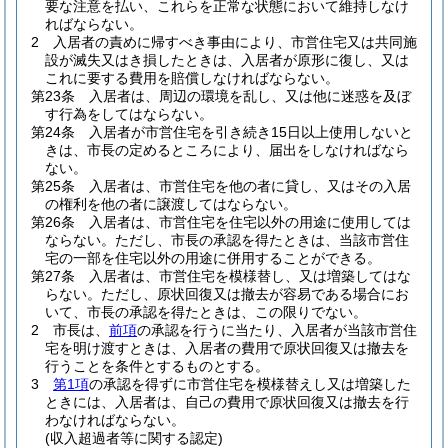
要な注意を払い、これらを正常な状態において維持しなけ
ればならない。
2
入居者の責めに帰すべき事由により、市営住宅又は共同施
設が滅失又はき損したときは、入居者が原形に復し、又は
これに要する費用を賠償しなければならない。
第23条
入居者は、周辺の環境を乱し、又は他に迷惑を及ぼ
す行為をしてはならない。
第24条
入居者が市営住宅を引き続き15日以上使用しないと
きは、市長の定めるところにより、届出をしなければなら
ない。
第25条
入居者は、市営住宅を他の者に貸し、又はその入居
の権利を他の者に譲渡してはならない。
第26条
入居者は、市営住宅を住宅以外の用途に使用しては
ならない。
ただし、市長の承認を得たときは、当該市営住
宅の一部を住宅以外の用途に併用することができる。
第27条
入居者は、市営住宅を模様替し、又は増築してはな
らない。
ただし、原状回復又は撤去が容易である場合にお
いて、市長の承認を得たときは、この限りでない。
2
市長は、
前項
の承認を行うに当たり、入居者が当該市営住
宅を明け渡すときは、入居者の費用で原状回復又は撤去を
行うことを条件とするものとする。
3
第1項
の承認を得ずに市営住宅を模様替えし又は増築した
ときには、入居者は、自己の費用で原状回復又は撤去を行
わなければならない。
(収入超過者等に関する認定)