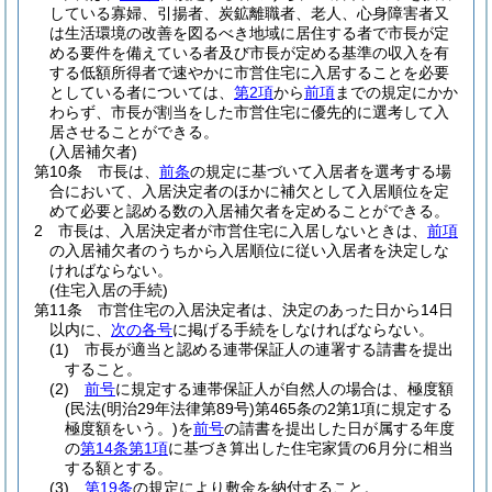
している寡婦、引揚者、炭鉱離職者、老人、心身障害者又
は生活環境の改善を図るべき地域に居住する者で市長が定
める要件を備えている者及び市長が定める基準の収入を有
する低額所得者で速やかに市営住宅に入居することを必要
としている者については、
第2項
から
前項
までの規定にかか
わらず、市長が割当をした市営住宅に優先的に選考して入
居させることができる。
(入居補欠者)
第10条
市長は、
前条
の規定に基づいて入居者を選考する場
合において、入居決定者のほかに補欠として入居順位を定
めて必要と認める数の入居補欠者を定めることができる。
2
市長は、入居決定者が市営住宅に入居しないときは、
前項
の入居補欠者のうちから入居順位に従い入居者を決定しな
ければならない。
(住宅入居の手続)
第11条
市営住宅の入居決定者は、決定のあった日から14日
以内に、
次の各号
に掲げる手続をしなければならない。
(1)
市長が適当と認める連帯保証人の連署する請書を提出
すること。
(2)
前号
に規定する連帯保証人が自然人の場合は、極度額
(民法
(明治29年法律第89号)
第465条の2第1項に規定する
極度額をいう。)
を
前号
の請書を提出した日が属する年度
の
第14条第1項
に基づき算出した住宅家賃の6月分に相当
する額とする。
(3)
第19条
の規定により敷金を納付すること。