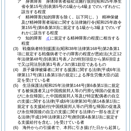
ア
身体障害 身体障害者福祉法施行規則
(昭和25年厚生
省令第15号)
別表第5号の1級から4級までのいずれかに
該当する程度
イ
精神障害
(知的障害を除く。以下同じ。)
精神保健
及び精神障害者福祉に関する法律施行令
(昭和25年政令
第155号)
第6条第3項に規定する1級から3級までのいず
れかに該当する程度
ウ
知的障害
イ
に規定する精神障害の程度に相当する
程度
(3)
戦傷病者特別援護法
(昭和38年法律第168号)
第2条第1
項に規定する戦傷病者でその障害の程度が恩給法
(大正12
年法律第48号)
別表第1号表ノ2の特別項症から第6項症ま
で又は同法別表第1号表ノ3の第1款症であるもの
(4)
原子爆弾被爆者に対する援護に関する法律
(平成6年法
律第117号)
第11条第1項の規定による厚生労働大臣の認
定を受けている者
(5)
生活保護法
(昭和25年法律第144号)
第6条第1項に規定
する被保護者又は中国残留邦人等の円滑な帰国の促進並
びに永住帰国した中国残留邦人等及び特定配偶者の自立
の支援に関する法律
(平成6年法律第30号)
第14条第1項に
規定する支援給付
(中国残留邦人等の円滑な帰国の促進及
び永住帰国後の自立の支援に関する法律の一部を改正す
る法律
(平成19年法律第127号)
附則第4条第1項に規定す
る支援給付を含む。)
を受けている者
(6)
海外からの引揚者で、本邦に引き揚げた日から起算し