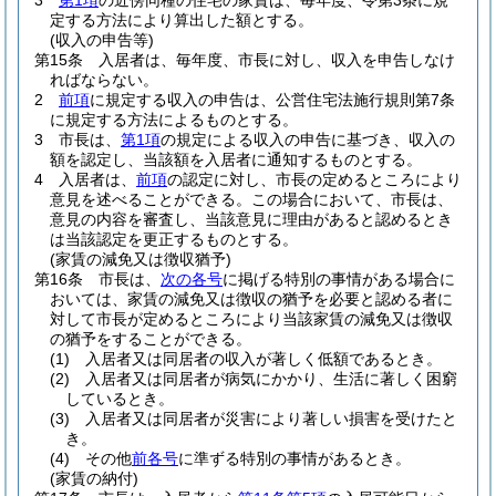
3
第1項
の近傍同種の住宅の家賃は、毎年度、令第3条に規
定する方法により算出した額とする。
(収入の申告等)
第15条
入居者は、毎年度、市長に対し、収入を申告しなけ
ればならない。
2
前項
に規定する収入の申告は、公営住宅法施行規則第7条
に規定する方法によるものとする。
3
市長は、
第1項
の規定による収入の申告に基づき、収入の
額を認定し、当該額を入居者に通知するものとする。
4
入居者は、
前項
の認定に対し、市長の定めるところにより
意見を述べることができる。
この場合において、市長は、
意見の内容を審査し、当該意見に理由があると認めるとき
は当該認定を更正するものとする。
(家賃の減免又は徴収猶予)
第16条
市長は、
次の各号
に掲げる特別の事情がある場合に
おいては、家賃の減免又は徴収の猶予を必要と認める者に
対して市長が定めるところにより当該家賃の減免又は徴収
の猶予をすることができる。
(1)
入居者又は同居者の収入が著しく低額であるとき。
(2)
入居者又は同居者が病気にかかり、生活に著しく困窮
しているとき。
(3)
入居者又は同居者が災害により著しい損害を受けたと
き。
(4)
その他
前各号
に準ずる特別の事情があるとき。
(家賃の納付)