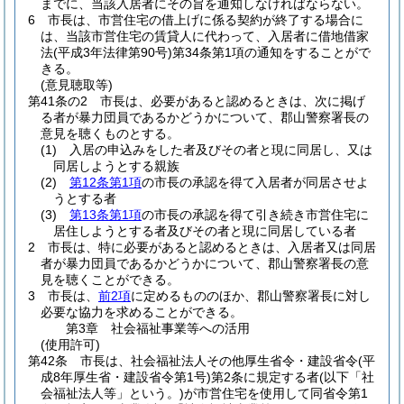
までに、当該入居者にその旨を通知しなければならない。
6
市長は、市営住宅の借上げに係る契約が終了する場合に
は、当該市営住宅の賃貸人に代わって、入居者に借地借家
法
(平成3年法律第90号)
第34条第1項の通知をすることがで
きる。
(意見聴取等)
第41条の2
市長は、必要があると認めるときは、次に掲げ
る者が暴力団員であるかどうかについて、郡山警察署長の
意見を聴くものとする。
(1)
入居の申込みをした者及びその者と現に同居し、又は
同居しようとする親族
(2)
第12条第1項
の市長の承認を得て入居者が同居させよ
うとする者
(3)
第13条第1項
の市長の承認を得て引き続き市営住宅に
居住しようとする者及びその者と現に同居している者
2
市長は、特に必要があると認めるときは、入居者又は同居
者が暴力団員であるかどうかについて、郡山警察署長の意
見を聴くことができる。
3
市長は、
前2項
に定めるもののほか、郡山警察署長に対し
必要な協力を求めることができる。
第3章
社会福祉事業等への活用
(使用許可)
第42条
市長は、社会福祉法人その他厚生省令・建設省令
(平
成8年厚生省・建設省令第1号)
第2条に規定する者
(以下「社
会福祉法人等」という。)
が市営住宅を使用して同省令第1