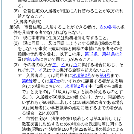
住宅に当該既存入居者が入居することが適切であるこ
と。
(8)
公営住宅の入居者が相互に入れ替わることが双方の利
益となること。
(入居者の資格)
第6条
市営住宅に入居することができる者は、
次の各号
の条
件を具備する者でなければならない。
(1)
現に本市内に住所又は勤務場所を有すること。
(2)
現に同居し、又は同居しようとする親族
(婚姻の届出
をしないが事実上婚姻関係と同様の事情にある者その他
婚姻の予約者を含む。以下この条、
第12条
、
第41条の2
及び
第51条
において同じ。)
があること。
(3)
その者の収入が
ア
、
イ
又は
ウ
に掲げる場合に応じ、そ
れぞれ
ア
、
イ
又は
ウ
に掲げる金額を超えないこと。
ア
入居者若しくは同居者に
次項第2号
から
第4号
まで、
第6号
若しくは
第7号
のいずれかに該当する者がある場
合
(この場合において、
次項第2号イ
中「1級から3級ま
で」とあるのは「1級又は2級」と読み替えるものとす
る。)
、入居者が60歳以上の者であり、かつ、同居者の
いずれもが60歳以上若しくは18歳未満の者である場合
又は同居者に小学校就学の始期に達するまでの者があ
る場合 214,000円
イ
市営住宅が、法第8条第1項若しくは第3項若しくは
激甚災害に対処するための特別の財政援助等に関する
法律
(昭和37年法律第150号)
第22条第1項の規定による