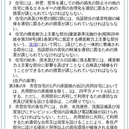
2
住宅には、外壁、窓等を通しての熱の損失の防止その他の
住宅に係るエネルギーの使用の合理化を適切に図るための
措置が講じられていなければならない。
3
住宅の床及び外壁の開口部には、当該部分の遮音性能の確
保を適切に図るための措置が講じられていなければならな
い。
4
住宅の構造耐力上主要な部分
(建築基準法施行令
(昭和25年
政令第338号)
第1条第3号に規定する構造耐力上主要な部分
をいう。
次項
において同じ。)
及びこれと一体的に整備され
る部分には、当該部分の劣化の軽減を適切に図るための措
置が講じられていなければならない。
5
住宅の給水、排水及びガスの設備に係る配管には、構造耐
力上主要な部分に影響を及ぼすことなく点検及び補修を行
うことができるための措置が講じられていなければならな
い。
(住戸の基準)
第3条の9
市営住宅の1戸の床面積の合計
(共同住宅において
は、共用部分の床面積を除く。)
は、25平方メートル以上と
する。
ただし、共用部分に共同して利用するため適切な台
所及び浴室を設ける場合は、この限りでない。
2
市営住宅の各住戸には、台所、水洗便所、洗面設備及び浴
室並びにテレビジョン受信の設備及び電話配線が設けられ
ていなければならない。
ただし、共用部分に共同して利用
するため適切な台所又は浴室を設けることにより、各住戸
部分に設ける場合と同等以上の居住環境が確保される場合