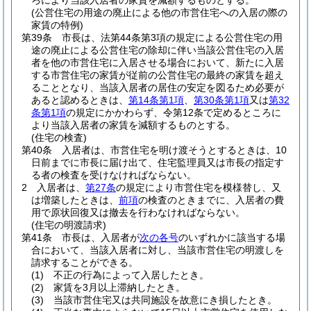
ろにより当該入居者の家賃を減額するものとする。
(公営住宅の用途の廃止による他の市営住宅への入居の際の
家賃の特例)
第39条
市長は、法第44条第3項の規定による公営住宅の用
途の廃止による公営住宅の除却に伴い当該公営住宅の入居
者を他の市営住宅に入居させる場合において、新たに入居
する市営住宅の家賃が従前の公営住宅の最終の家賃を超え
ることとなり、当該入居者の居住の安定を図るため必要が
あると認めるときは、
第14条第1項
、
第30条第1項
又は
第32
条第1項
の規定にかかわらず、令第12条で定めるところに
より当該入居者の家賃を減額するものとする。
(住宅の検査)
第40条
入居者は、市営住宅を明け渡そうとするときは、10
日前までに市長に届け出て、住宅監理員又は市長の指定す
る者の検査を受けなければならない。
2
入居者は、
第27条
の規定により市営住宅を模様替し、又
は増築したときは、
前項
の検査のときまでに、入居者の費
用で原状回復又は撤去を行わなければならない。
(住宅の明渡請求)
第41条
市長は、入居者が
次の各号
のいずれかに該当する場
合において、当該入居者に対し、当該市営住宅の明渡しを
請求することができる。
(1)
不正の行為によって入居したとき。
(2)
家賃を3月以上滞納したとき。
(3)
当該市営住宅又は共同施設を故意にき損したとき。