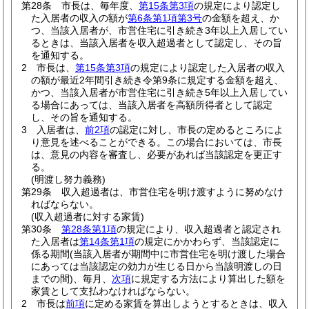
第28条
市長は、毎年度、
第15条第3項
の規定により認定し
た入居者の収入の額が
第6条第1項第3号
の金額を超え、か
つ、当該入居者が、市営住宅に引き続き3年以上入居してい
るときは、当該入居者を収入超過者として認定し、その旨
を通知する。
2
市長は、
第15条第3項
の規定により認定した入居者の収入
の額が最近2年間引き続き令第9条に規定する金額を超え、
かつ、当該入居者が市営住宅に引き続き5年以上入居してい
る場合にあっては、当該入居者を高額所得者として認定
し、その旨を通知する。
3
入居者は、
前2項
の認定に対し、市長の定めるところによ
り意見を述べることができる。
この場合においては、市長
は、意見の内容を審査し、必要があれば当該認定を更正す
る。
(明渡し努力義務)
第29条
収入超過者は、市営住宅を明け渡すように努めなけ
ればならない。
(収入超過者に対する家賃)
第30条
第28条第1項
の規定により、収入超過者と認定され
た入居者は
第14条第1項
の規定にかかわらず、当該認定に
係る期間
(当該入居者が期間中に市営住宅を明け渡した場合
にあっては当該認定の効力が生じる日から当該明渡しの日
までの間)
、毎月、
次項
に規定する方法により算出した額を
家賃として支払わなければならない。
2
市長は
前項
に定める家賃を算出しようとするときは、収入