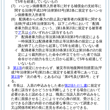
て5年を経過していないもの
(7)
ハンセン病療養所入所者等に対する補償金の支給等に
関する法律
(平成13年法律第63号)
第2条に規定するハンセ
ン病療養所入所者等
(8)
配偶者からの暴力の防止及び被害者の保護等に関する
法律
(平成13年法律第31号。以下この号において「配偶
者暴力防止等法」という。)
第1条第2項に規定する被害者
で
ア
又は
イ
のいずれかに該当するもの
ア
配偶者暴力防止等法第3条第3項第3号の規定による
一時保護又は配偶者暴力防止等法第5条の規定による保
護が終了した日から起算して5年を経過していない者
イ
配偶者暴力防止等法第10条第1項又は第10条の2の規
定により裁判所がした命令の申立てを行った者で当該
命令がその効力を生じた日から起算して5年を経過して
いないもの
3
第1項
の規定にかかわらず、被災市街地復興特別措置法
(平
成7年法律第14号)
第21条に規定する被災者等にあっては、
第1項
中「次の各号」とあるのは「第4号及び第5号」とす
る。
4
市長は、入居の申込みをした者が
第2項ただし書
に規定す
る者に該当するかどうかを判断しようとする場合において
必要があると認めるときは、職員に当該入居の申込みをし
た者に面接させることによりその心身の状況、受けること
ができる介護の内容その他必要な事項について調査させ、
又は関係市町村の長に意見を求めることができる。