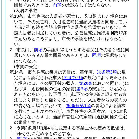
団員であるときは、
前項
の承認をしてはならない。
(入居の承継)
第13条
市営住宅の入居者が死亡し、又は退去した場合にお
いて、その死亡時、又は退去時に当該入居者と同居してい
た者が引き続き当該市営住宅に居住を希望するときは、当
該入居者と同居していた者は、公営住宅法施行規則第12条
で定めるところにより、市長の承認を得なければならな
い。
2
市長は、
前項
の承認を得ようとする者又はその者と現に同
居している者が暴力団員であるときは、
同項
の承認をして
はならない。
(家賃の決定)
第14条
市営住宅の毎月の家賃は、毎年度、
次条第3項
の規
定により認定された収入
(
同条第4項
の規定により更正され
た場合には、その更正後の収入。
第28条
において同じ。)
に
基づき、近傍同種の住宅の家賃
(
第3項
の規定により定めら
れたものをいう。以下同じ。)
以下で令第2条に規定する方
法により算出した額とする。
ただし、入居者からの収入の
申告がない場合において、
第35条第1項
の規定による請求
を行ったにもかかわらず、市営住宅の入居者が、その請求
に応じないときは、当該市営住宅の家賃は近傍同種の住宅
の家賃とする。
2
令第2条第1項第4号に規定する事業主体の定める数値は、
市長が別に定めるものとする。