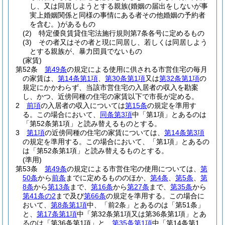
し、又は同居しようとする親族
(婚姻の届出をしないが事
実上婚姻関係と同様の事情にある者その他婚姻の予約者
を含む。)
があるもの
(2)
特定優良賃貸住宅法施行規則第7条各号に定めるもの
(3)
その者又はその者と現に同居し、若しくは同居しよう
とする親族が、暴力団員でないもの
(家賃)
第52条
第49条
の規定による使用に供される市営住宅の毎月
の家賃は、
第14条第1項
、
第30条第1項
又は
第32条第1項
の
規定にかかわらず、当該市営住宅の入居者の収入を勘案
し、かつ、近傍同種の住宅の家賃以下で市長が定める。
2
前項
の入居者の収入については
第15条
の規定を準用す
る。
この場合において、
同条第3項
中「第1項」とあるのは
「第52条第1項」と読み替えるものとする。
3
第1項
の近傍同種の住宅の家賃については、
第14条第3項
の規定を準用する。
この場合において、「第1項」とあるの
は「第52条第1項」と読み替えるものとする。
(準用)
第53条
第49条
の規定による市営住宅の使用については、
第
50条
から
前条
までに定めるもののほか、
第4条
、
第5条
、
第
8条
から
第13条
まで、
第16条
から
第27条
まで、
第35条
から
第41条の2
まで及び
第66条
の規定を準用する。
この場合に
おいて、
第8条第1項
中、「前2条」とあるのは「第51条」
と、
第17条第1項
中「第32条第1項又は第36条第1項」とあ
るのは「第36条第1項」と、
第35条第1項
中「第14条第1