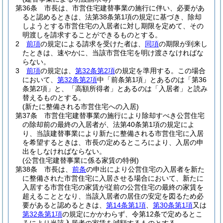
第36条
市長は、市営住宅建替事業の施行に伴い、必要があ
ると認めるときは、法第38条第1項の規定に基づき、除却
しようとする市営住宅の入居者に対し期限を定めて、その
明渡しを請求することができるものとする。
2
前項
の規定による請求を受けた者は、
同項
の期限が到来し
たときは、速やかに、当該市営住宅を明け渡さなければな
らない。
3
前項
の規定は、
第32条第2項
の規定を準用する。
この場合
において、
第32条第2項
中「前条第1項」とあるのは「第36
条第2項」と、「高額所得者」とあるのは「入居者」と読み
替えるものとする。
(新たに整備される市営住宅への入居)
第37条
市営住宅建替事業の施行により除却すべき公営住宅
の除却前の最終の入居者が、法第40条第1項の規定によ
り、当該建替事業により新たに整備される市営住宅に入居
を希望するときは、市長の定めるところにより、入居の申
出をしなければならない。
(公営住宅建替事業に係る家賃の特例)
第38条
市長は、
前条
の申出により公営住宅の入居者を新た
に整備された市営住宅に入居させる場合において、新たに
入居する市営住宅の家賃が従前の公営住宅の最終の家賃を
超えることとなり、当該入居者の居住の安定を図るため必
要があると認めるときは、
第14条第1項
、
第30条第1項
又は
第32条第1項
の規定にかかわらず、令第12条で定めるとこ