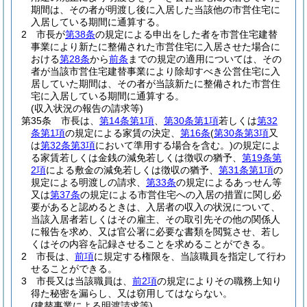
期間は、その者が明渡し後に入居した当該他の市営住宅に
入居している期間に通算する。
2
市長が
第38条
の規定による申出をした者を市営住宅建替
事業により新たに整備された市営住宅に入居させた場合に
おける
第28条
から
前条
までの規定の適用については、その
者が当該市営住宅建替事業により除却すべき公営住宅に入
居していた期間は、その者が当該新たに整備された市営住
宅に入居している期間に通算する。
(収入状況の報告の請求等)
第35条
市長は、
第14条第1項
、
第30条第1項
若しくは
第32
条第1項
の規定による家賃の決定、
第16条
(
第30条第3項
又
は
第32条第3項
において準用する場合を含む。)
の規定によ
る家賃若しくは金銭の減免若しくは徴収の猶予、
第19条第
2項
による敷金の減免若しくは徴収の猶予、
第31条第1項
の
規定による明渡しの請求、
第33条
の規定によるあっせん等
又は
第37条
の規定による市営住宅への入居の措置に関し必
要があると認めるときは、入居者の収入の状況について、
当該入居者若しくはその雇主、その取引先その他の関係人
に報告を求め、又は官公署に必要な書類を閲覧させ、若し
くはその内容を記録させることを求めることができる。
2
市長は、
前項
に規定する権限を、当該職員を指定して行わ
せることができる。
3
市長又は当該職員は、
前2項
の規定によりその職務上知り
得た秘密を漏らし、又は窃用してはならない。
(建替事業による明渡請求等)