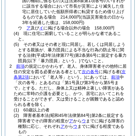
国の補助に係るもの又は法第8条第1項各号のいずれか
に該当する場合において市長が災害により滅失した住
宅に居住していた低額所得者に転貸するため借り上げ
るものである場合 214,000円
(当該災害発生の日から
3年を経過した後は、158,000円)
ウ
ア
及び
イ
に掲げる場合以外の場合 158,000円
(4)
現に住宅に困窮していることが明らかな者であるこ
と。
(5)
その者又はその者と現に同居し、若しくは同居しよう
とする親族が、暴力団員による不当な行為の防止等に関
する法律
(平成3年法律第77号)
第2条第6号に規定する暴力
団員
(以下「暴力団員」という。)
でないこと。
2
前項
の規定にかかわらず、老人、身体障害者その他特に居
住の安定を図る必要がある者として
次の各号
に掲げる者
(
次
条第2項
において「老人等」という。)
にあっては、
前項
中
「次の各号」とあるのは「第1号及び第3号から第5号ま
で」とする。
ただし、身体上又は精神上著しい障害がある
ために常時の介護を必要とし、かつ、居宅においてこれを
受けることができず、又は受けることが困難であると認め
られる者を除く。
(1)
60歳以上の者
(2)
障害者基本法
(昭和45年法律第84号)
第2条に規定する
障害者でその障害の程度が
ア
から
ウ
までに掲げる障害の
種類に応じ、それぞれ
ア
から
ウ
までに掲げる程度である
もの