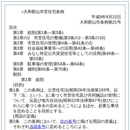
○大和郡山市営住宅条例
平成9年9月22日
大和郡山市条例第21号
目次
第1章
総則
(第1条―第3条)
第1章の2
市営住宅の整備
(第3条の2－第3条の16)
第2章
市営住宅の管理
(第4条―第41条の2)
第3章
社会福祉事業等への活用
(第42条―第48条)
第4章
みなし特定公共賃貸住宅等としての活用
(第49条―
第53条)
第5章
駐車場の管理
(第54条―第64条)
第6章
補則
(第65条―第70条)
附則
第1章
総則
(目的)
第1条
この条例は、公営住宅法
(昭和26年法律第193号。以
下「法」という。)
に基づく市営住宅及び共同施設の管理に
ついて、法及び地方自治法
(昭和22年法律第67号)
並びにこ
れらに基づく命令の定めるところによるほか、必要な事項
を定めることを目的とする。
(用語の定義)
第2条
この条例において、
次の各号
に掲げる用語の意義は、
それぞれ
当該各号
に定めるところによる。