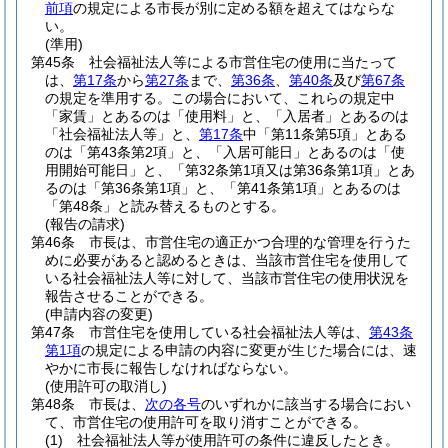
前項
の規定による市長が別に定める額を超えてはならな
い。
(準用)
第45条
社会福祉法人等による市営住宅の使用に当たって
は、
第17条
から
第27条
まで、
第36条
、
第40条
及び
第67条
の規定を準用する。
この場合において、これらの規定中
「家賃」とあるのは「使用料」と、「入居者」とあるのは
「社会福祉法人等」と、
第17条
中「第11条第5項」とある
のは「第43条第2項」と、「入居可能日」とあるのは「使
用開始可能日」と、「第32条第1項又は第36条第1項」とあ
るのは「第36条第1項」と、「第41条第1項」とあるのは
「第48条」と読み替えるものとする。
(報告の請求)
第46条
市長は、市営住宅の適正かつ合理的な管理を行うた
めに必要があると認めるときは、当該市営住宅を使用して
いる社会福祉法人等に対して、当該市営住宅の使用状況を
報告させることができる。
(申請内容の変更)
第47条
市営住宅を使用している社会福祉法人等は、
第43条
第1項
の規定による申請の内容に変更が生じた場合には、速
やかに市長に報告しなければならない。
(使用許可の取消し)
第48条
市長は、
次の各号
のいずれかに該当する場合におい
て、市営住宅の使用許可を取り消すことができる。
(1)
社会福祉法人等が使用許可の条件に違反したとき。