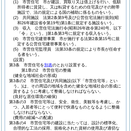
(1)
市営住宅 市が建設、買取り又は借上げを行い、低額
所得者に賃貸し、又は転貸するための住宅及びその附帯
施設で、法の規定による国の補助に係るものをいう。
(2)
共同施設 法第2条第9号及び公営住宅法施行規則
(昭
和26年建設省令第19号)
第1条に規定する施設をいう。
(3)
収入 公営住宅法施行令
(昭和26年政令第240号。以下
「令」という。)
第1条第3号に規定する収入をいう。
(4)
市営住宅建替事業 市が施行する法第2条第15号に規
定する公営住宅建替事業をいう。
(5)
市営住宅監理員 法第33条の規定により市長が任命す
る者をいう。
(設置)
第3条
市営住宅を
別表
のとおり設置する。
第1章の2
市営住宅の整備
(健全な地域社会の形成)
第3条の2
市営住宅及び共同施設
(以下「市営住宅等」とい
う。)
は、その周辺の地域を含めた健全な地域社会の形成に
資するように考慮して整備しなければならない。
(良好な居住環境の確保)
第3条の3
市営住宅等は、安全、衛生、美観等を考慮し、か
つ、入居者等にとって便利で快適なものとなるように整備
しなければならない。
(費用の縮減への配慮)
第3条の4
市営住宅等の建設に当たっては、設計の標準化、
合理的な工法の採用、規格化された資材の使用及び適切な