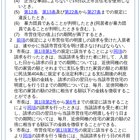
(4)
正当な事由によらないで15日以上市営住宅を使用しな
いとき。
(5)
第12条
、
第13条
及び
第22条
から
第27条
までの規定に
違反したとき。
(6)
暴力団員であることが判明したとき
(同居者が暴力団
員であることが判明したときを含む。)
。
(7)
市営住宅の借上げの期間が満了するとき。
2
前項
の規定により市営住宅の明渡しの請求を受けた入居者
は、速やかに当該市営住宅を明け渡さなければならない。
3
市長は、
第1項第1号
の規定に該当することにより
同項
の
請求を行ったときは、当該請求を受けた者に対して、入居
した日から請求の日までの期間については、近傍同種の住
宅の家賃の額とそれまでに支払を受けた家賃の額との差額
に民法第404条に規定する法定利率による支払期後の利息
を付した額の金銭を、請求の日の翌日から当該市営住宅の
明渡しを行う日までの期間については、毎月、近傍同種の
住宅の家賃の額の2倍に相当する額以下の金銭を徴収するこ
とができる。
4
市長は、
第1項第2号
から
第6号
までの規定に該当すること
により
同項
の請求を行ったときは、当該請求を受た者に対
し、請求の日の翌日から当該市営住宅の明渡しを行う日ま
での期間については、毎月、近傍同種の住宅の家賃の額の2
倍に相当する額以下の金銭を徴収することができる。
5
市長は、市営住宅が
第1項第7号
の規定に該当することに
より
同項
の請求を行う場合には、当該請求を行う日の6月前