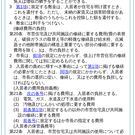
免又は徴収の猶予をすることができる。
3
第1項
に規定する敷金は、入居者が住宅を明け渡すとき、
これを還付する。
ただし、未納の家賃又は損害賠償金があ
るときは、敷金のうちからこれを控除した額を還付する。
4
敷金には利子をつけない。
(修繕費用の負担)
第20条
市営住宅及び共同施設の修繕に要する費用
(畳の表替
え、破損ガラスの取替え等の軽微な修繕及び給水栓、点滅
器その他附帯施設の構造上重要でない部分の修繕に要する
費用を除く。)
は、市の負担とする。
2
市長は、
前項
の規定にかかわらず、借上げ市営住宅の修繕
費用に関しては別に定めるものとする。
3
入居者の責めに帰すべき事由によって
第1項
に掲げる修繕
の必要が生じたときは、
同項
の規定にかかわらず、入居者
は、市長の選択に従い、修繕し、又はその費用を負担しな
ければならない。
(入居者の費用負担義務)
第21条
次の各号
に掲げる費用は、入居者の負担とする。
(1)
電気、ガス、水道及び下水道の使用料
(2)
汚物及びじんかいの処理に要する費用
(3)
前条第1項
に規定するもの以外の市営住宅及び共同施
設の修繕に要する費用
(4)
前各号
に規定するほか市長の指定する費用
(入居者の保管義務等)
第22条
入居者は、市営住宅又は共同施設の使用について必