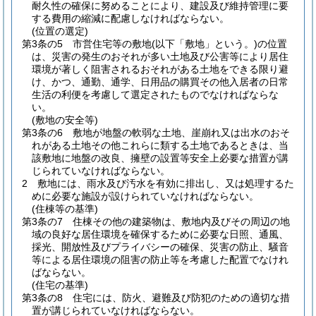
耐久性の確保に努めることにより、建設及び維持管理に要
する費用の縮減に配慮しなければならない。
(位置の選定)
第3条の5
市営住宅等の敷地
(以下「敷地」という。)
の位置
は、災害の発生のおそれが多い土地及び公害等により居住
環境が著しく阻害されるおそれがある土地をできる限り避
け、かつ、通勤、通学、日用品の購買その他入居者の日常
生活の利便を考慮して選定されたものでなければならな
い。
(敷地の安全等)
第3条の6
敷地が地盤の軟弱な土地、崖崩れ又は出水のおそ
れがある土地その他これらに類する土地であるときは、当
該敷地に地盤の改良、擁壁の設置等安全上必要な措置が講
じられていなければならない。
2
敷地には、雨水及び汚水を有効に排出し、又は処理するた
めに必要な施設が設けられていなければならない。
(住棟等の基準)
第3条の7
住棟その他の建築物は、敷地内及びその周辺の地
域の良好な居住環境を確保するために必要な日照、通風、
採光、開放性及びプライバシーの確保、災害の防止、騒音
等による居住環境の阻害の防止等を考慮した配置でなけれ
ばならない。
(住宅の基準)
第3条の8
住宅には、防火、避難及び防犯のための適切な措
置が講じられていなければならない。