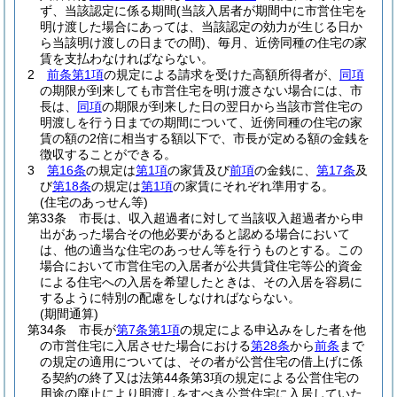
ず、当該認定に係る期間
(当該入居者が期間中に市営住宅を
明け渡した場合にあっては、当該認定の効力が生じる日か
ら当該明け渡しの日までの間)
、毎月、近傍同種の住宅の家
賃を支払わなければならない。
2
前条第1項
の規定による請求を受けた高額所得者が、
同項
の期限が到来しても市営住宅を明け渡さない場合には、市
長は、
同項
の期限が到来した日の翌日から当該市営住宅の
明渡しを行う日までの期間について、近傍同種の住宅の家
賃の額の2倍に相当する額以下で、市長が定める額の金銭を
徴収することができる。
3
第16条
の規定は
第1項
の家賃及び
前項
の金銭に、
第17条
及
び
第18条
の規定は
第1項
の家賃にそれぞれ準用する。
(住宅のあっせん等)
第33条
市長は、収入超過者に対して当該収入超過者から申
出があった場合その他必要があると認める場合において
は、他の適当な住宅のあっせん等を行うものとする。
この
場合において市営住宅の入居者が公共賃貸住宅等公的資金
による住宅への入居を希望したときは、その入居を容易に
するように特別の配慮をしなければならない。
(期間通算)
第34条
市長が
第7条第1項
の規定による申込みをした者を他
の市営住宅に入居させた場合における
第28条
から
前条
まで
の規定の適用については、その者が公営住宅の借上げに係
る契約の終了又は法第44条第3項の規定による公営住宅の
用途の廃止により明渡しをすべき公営住宅に入居していた