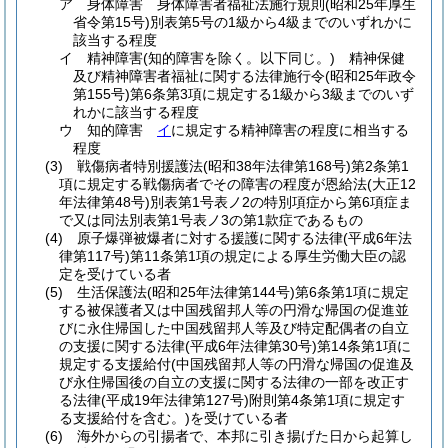
ア
身体障害 身体障害者福祉法施行規則
(昭和25年厚生
省令第15号)
別表第5号の1級から4級までのいずれかに
該当する程度
イ
精神障害
(知的障害を除く。以下同じ。)
精神保健
及び精神障害者福祉に関する法律施行令
(昭和25年政令
第155号)
第6条第3項に規定する1級から3級までのいず
れかに該当する程度
ウ
知的障害
イ
に規定する精神障害の程度に相当する
程度
(3)
戦傷病者特別援護法
(昭和38年法律第168号)
第2条第1
項に規定する戦傷病者でその障害の程度が恩給法
(大正12
年法律第48号)
別表第1号表ノ2の特別項症から第6項症ま
で又は同法別表第1号表ノ3の第1款症であるもの
(4)
原子爆弾被爆者に対する援護に関する法律
(平成6年法
律第117号)
第11条第1項の規定による厚生労働大臣の認
定を受けている者
(5)
生活保護法
(昭和25年法律第144号)
第6条第1項に規定
する被保護者又は中国残留邦人等の円滑な帰国の促進並
びに永住帰国した中国残留邦人等及び特定配偶者の自立
の支援に関する法律
(平成6年法律第30号)
第14条第1項に
規定する支援給付
(中国残留邦人等の円滑な帰国の促進及
び永住帰国後の自立の支援に関する法律の一部を改正す
る法律
(平成19年法律第127号)
附則第4条第1項に規定す
る支援給付を含む。)
を受けている者
(6)
海外からの引揚者で、本邦に引き揚げた日から起算し