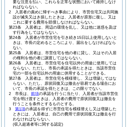
要な注意を払い、これらを正常な状態において維持しなけ
ればならない。
2
入居者の責めに帰すべき事由により、市営住宅又は共同施
設が滅失又はき損したときは、入居者が原形に復し、又は
これに要する費用を賠償しなければならない。
第23条
入居者は、周辺の環境を乱し、又は他に迷惑を及ぼ
す行為をしてはならない。
第24条
入居者が市営住宅を引き続き15日以上使用しないと
きは、市長の定めるところにより、届出をしなければなら
ない。
第25条
入居者は、市営住宅を他の者に貸し、又はその入居
の権利を他の者に譲渡してはならない。
第26条
入居者は、市営住宅を住宅以外の用途に使用しては
ならない。
ただし、市長の承認を得たときは、当該市営住
宅の一部を住宅以外の用途に併用することができる。
第27条
入居者は、市営住宅を模様替し、又は増築してはな
らない。
ただし、原状回復又は撤去が容易である場合にお
いて、市長の承認を得たときは、この限りでない。
2
市長は、
前項
の承認を行うに当たり、入居者が当該市営住
宅を明け渡すときは、入居者の費用で原状回復又は撤去を
行うことを条件とするものとする。
3
第1項
の承認を得ずに市営住宅を模様替えし又は増築した
ときには、入居者は、自己の費用で原状回復又は撤去を行
わなければならない。
(収入超過者等に関する認定)