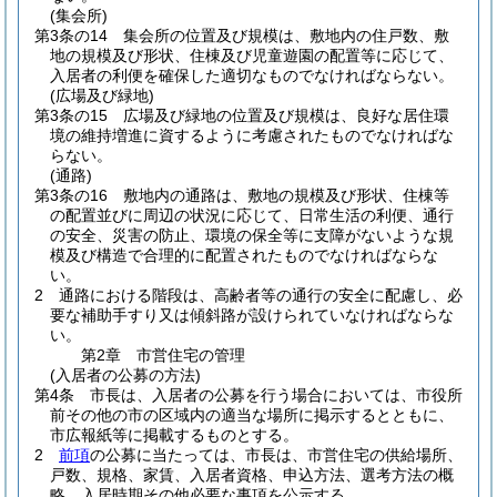
(集会所)
第3条の14
集会所の位置及び規模は、敷地内の住戸数、敷
地の規模及び形状、住棟及び児童遊園の配置等に応じて、
入居者の利便を確保した適切なものでなければならない。
(広場及び緑地)
第3条の15
広場及び緑地の位置及び規模は、良好な居住環
境の維持増進に資するように考慮されたものでなければな
らない。
(通路)
第3条の16
敷地内の通路は、敷地の規模及び形状、住棟等
の配置並びに周辺の状況に応じて、日常生活の利便、通行
の安全、災害の防止、環境の保全等に支障がないような規
模及び構造で合理的に配置されたものでなければならな
い。
2
通路における階段は、高齢者等の通行の安全に配慮し、必
要な補助手すり又は傾斜路が設けられていなければならな
い。
第2章
市営住宅の管理
(入居者の公募の方法)
第4条
市長は、入居者の公募を行う場合においては、市役所
前その他の市の区域内の適当な場所に掲示するとともに、
市広報紙等に掲載するものとする。
2
前項
の公募に当たっては、市長は、市営住宅の供給場所、
戸数、規格、家賃、入居者資格、申込方法、選考方法の概
略、入居時期その他必要な事項を公示する。