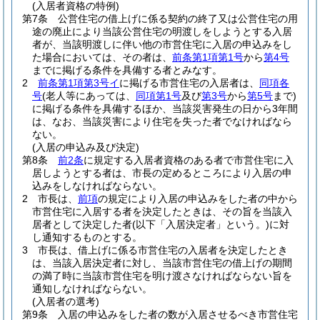
(入居者資格の特例)
第7条
公営住宅の借上げに係る契約の終了又は公営住宅の用
途の廃止により当該公営住宅の明渡しをしようとする入居
者が、当該明渡しに伴い他の市営住宅に入居の申込みをし
た場合においては、その者は、
前条第1項第1号
から
第4号
までに掲げる条件を具備する者とみなす。
2
前条第1項第3号イ
に掲げる市営住宅の入居者は、
同項各
号
(老人等にあっては、
同項第1号
及び
第3号
から
第5号
まで)
に掲げる条件を具備するほか、当該災害発生の日から3年間
は、なお、当該災害により住宅を失った者でなければなら
ない。
(入居の申込み及び決定)
第8条
前2条
に規定する入居者資格のある者で市営住宅に入
居しようとする者は、市長の定めるところにより入居の申
込みをしなければならない。
2
市長は、
前項
の規定により入居の申込みをした者の中から
市営住宅に入居する者を決定したときは、その旨を当該入
居者として決定した者
(以下「入居決定者」という。)
に対
し通知するものとする。
3
市長は、借上げに係る市営住宅の入居者を決定したとき
は、当該入居決定者に対し、当該市営住宅の借上げの期間
の満了時に当該市営住宅を明け渡さなければならない旨を
通知しなければならない。
(入居者の選考)
第9条
入居の申込みをした者の数が入居させるべき市営住宅