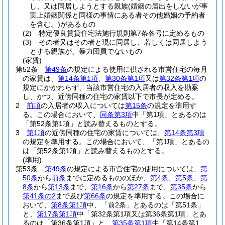
し、又は同居しようとする親族
(婚姻の届出をしないが事
実上婚姻関係と同様の事情にある者その他婚姻の予約者
を含む。)
があるもの
(2)
特定優良賃貸住宅法施行規則第7条各号に定めるもの
(3)
その者又はその者と現に同居し、若しくは同居しよう
とする親族が、暴力団員でないもの
(家賃)
第52条
第49条
の規定による使用に供される市営住宅の毎月
の家賃は、
第14条第1項
、
第30条第1項
又は
第32条第1項
の
規定にかかわらず、当該市営住宅の入居者の収入を勘案
し、かつ、近傍同種の住宅の家賃以下で市長が定める。
2
前項
の入居者の収入については
第15条
の規定を準用す
る。
この場合において、
同条第3項
中「第1項」とあるのは
「第52条第1項」と読み替えるものとする。
3
第1項
の近傍同種の住宅の家賃については、
第14条第3項
の規定を準用する。
この場合において、「第1項」とあるの
は「第52条第1項」と読み替えるものとする。
(準用)
第53条
第49条
の規定による市営住宅の使用については、
第
50条
から
前条
までに定めるもののほか、
第4条
、
第5条
、
第
8条
から
第13条
まで、
第16条
から
第27条
まで、
第35条
から
第41条の2
まで及び
第66条
の規定を準用する。
この場合に
おいて、
第8条第1項
中、「前2条」とあるのは「第51条」
と、
第17条第1項
中「第32条第1項又は第36条第1項」とあ
るのは「第36条第1項」と、
第35条第1項
中「第14条第1