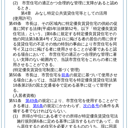
(2)
市営住宅の適正かつ合理的な管理に支障があると認め
るとき。
第4章
みなし特定公共賃貸住宅等としての活用
(使用許可)
第49条
市長は、その区域内に特定優良賃貸住宅の供給の促
進に関する法律
(平成5年法律第52号。以下「特定優良賃貸
住宅法」という。)
第6条に規定する特定優良賃貸住宅その
他の同法第3条第4号イ又はロに掲げる者の居住の用に供す
る賃貸住宅の不足その他の特別の事由により市営住宅を同
号イ又はロに掲げる者に使用させることが必要であると認
める場合において、市営住宅の適正かつ合理的な管理に著
しい支障のない範囲内で、当該市営住宅をこれらの者に使
用させることができる。
(特定優良賃貸住宅制度に基づく管理)
第50条
市長は、市営住宅を
前条
の規定に基づいて使用させ
る場合にあっては、当該市営住宅を特定優良賃貸住宅法第
18条第2項の国土交通省令で定める基準に従って管理す
る。
(入居者資格)
第51条
第49条
の規定により、市営住宅を使用することがで
きる者は、
第6条
の規定にかかわらず、
次の各号
の条件を具
備する者でなければならない。
(1)
所得が中位にある者でその所得が特定優良賃貸住宅法
施行規則第6条に定める基準に該当するものであって、自
ら居住するため住宅を必要とするもののうち、現に同居