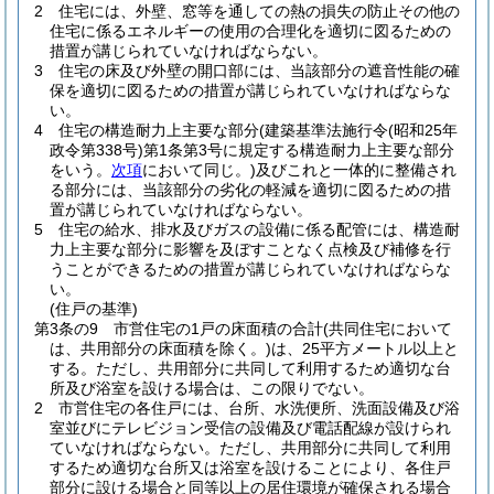
2
住宅には、外壁、窓等を通しての熱の損失の防止その他の
住宅に係るエネルギーの使用の合理化を適切に図るための
措置が講じられていなければならない。
3
住宅の床及び外壁の開口部には、当該部分の遮音性能の確
保を適切に図るための措置が講じられていなければならな
い。
4
住宅の構造耐力上主要な部分
(建築基準法施行令
(昭和25年
政令第338号)
第1条第3号に規定する構造耐力上主要な部分
をいう。
次項
において同じ。)
及びこれと一体的に整備され
る部分には、当該部分の劣化の軽減を適切に図るための措
置が講じられていなければならない。
5
住宅の給水、排水及びガスの設備に係る配管には、構造耐
力上主要な部分に影響を及ぼすことなく点検及び補修を行
うことができるための措置が講じられていなければならな
い。
(住戸の基準)
第3条の9
市営住宅の1戸の床面積の合計
(共同住宅において
は、共用部分の床面積を除く。)
は、25平方メートル以上と
する。
ただし、共用部分に共同して利用するため適切な台
所及び浴室を設ける場合は、この限りでない。
2
市営住宅の各住戸には、台所、水洗便所、洗面設備及び浴
室並びにテレビジョン受信の設備及び電話配線が設けられ
ていなければならない。
ただし、共用部分に共同して利用
するため適切な台所又は浴室を設けることにより、各住戸
部分に設ける場合と同等以上の居住環境が確保される場合