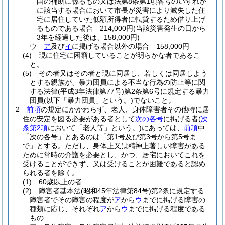
国の補助に係るもの又は法第8条第1項各号のいずれか
に該当する場合において市長が災害により滅失した住
宅に居住していた低額所得者に転貸するため借り上げ
るものである場合 214,000円
(当該災害発生の日から
3年を経過した後は、158,000円)
ウ
ア
及び
イ
に掲げる場合以外の場合 158,000円
(4)
現に住宅に困窮していることが明らかな者であるこ
と。
(5)
その者又はその者と現に同居し、若しくは同居しよう
とする親族が、暴力団員による不当な行為の防止等に関
する法律
(平成3年法律第77号)
第2条第6号に規定する暴力
団員
(以下「暴力団員」という。)
でないこと。
2
前項
の規定にかかわらず、老人、身体障害者その他特に居
住の安定を図る必要がある者として
次の各号
に掲げる者
(
次
条第2項
において「老人等」という。)
にあっては、
前項
中
「次の各号」とあるのは「第1号及び第3号から第5号ま
で」とする。
ただし、身体上又は精神上著しい障害がある
ために常時の介護を必要とし、かつ、居宅においてこれを
受けることができず、又は受けることが困難であると認め
られる者を除く。
(1)
60歳以上の者
(2)
障害者基本法
(昭和45年法律第84号)
第2条に規定する
障害者でその障害の程度が
ア
から
ウ
までに掲げる障害の
種類に応じ、それぞれ
ア
から
ウ
までに掲げる程度である
もの