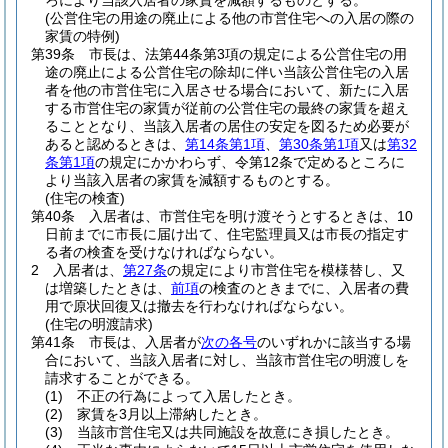
ろにより当該入居者の家賃を減額するものとする。
(公営住宅の用途の廃止による他の市営住宅への入居の際の
家賃の特例)
第39条
市長は、法第44条第3項の規定による公営住宅の用
途の廃止による公営住宅の除却に伴い当該公営住宅の入居
者を他の市営住宅に入居させる場合において、新たに入居
する市営住宅の家賃が従前の公営住宅の最終の家賃を超え
ることとなり、当該入居者の居住の安定を図るため必要が
あると認めるときは、
第14条第1項
、
第30条第1項
又は
第32
条第1項
の規定にかかわらず、令第12条で定めるところに
より当該入居者の家賃を減額するものとする。
(住宅の検査)
第40条
入居者は、市営住宅を明け渡そうとするときは、10
日前までに市長に届け出て、住宅監理員又は市長の指定す
る者の検査を受けなければならない。
2
入居者は、
第27条
の規定により市営住宅を模様替し、又
は増築したときは、
前項
の検査のときまでに、入居者の費
用で原状回復又は撤去を行わなければならない。
(住宅の明渡請求)
第41条
市長は、入居者が
次の各号
のいずれかに該当する場
合において、当該入居者に対し、当該市営住宅の明渡しを
請求することができる。
(1)
不正の行為によって入居したとき。
(2)
家賃を3月以上滞納したとき。
(3)
当該市営住宅又は共同施設を故意にき損したとき。