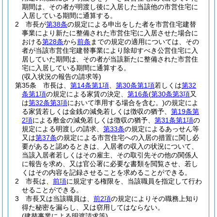
期間は、その者が明渡し後に入居した当該他の市営住宅に
入居している期間に通算する。
2
市長が
第38条
の規定による申出をした者を市営住宅建替
事業により新たに整備された市営住宅に入居させた場合に
おける
第28条
から
前条
までの規定の適用については、その
者が当該市営住宅建替事業により除却すべき公営住宅に入
居していた期間は、その者が当該新たに整備された市営住
宅に入居している期間に通算する。
(収入状況の報告の請求等)
第35条
市長は、
第14条第1項
、
第30条第1項
若しくは
第32
条第1項
の規定による家賃の決定、
第16条
(
第30条第3項
又
は
第32条第3項
において準用する場合を含む。)
の規定によ
る家賃若しくは金銭の減免若しくは徴収の猶予、
第19条第
2項
による敷金の減免若しくは徴収の猶予、
第31条第1項
の
規定による明渡しの請求、
第33条
の規定によるあっせん等
又は
第37条
の規定による市営住宅への入居の措置に関し必
要があると認めるときは、入居者の収入の状況について、
当該入居者若しくはその雇主、その取引先その他の関係人
に報告を求め、又は官公署に必要な書類を閲覧させ、若し
くはその内容を記録させることを求めることができる。
2
市長は、
前項
に規定する権限を、当該職員を指定して行わ
せることができる。
3
市長又は当該職員は、
前2項
の規定によりその職務上知り
得た秘密を漏らし、又は窃用してはならない。
(建替事業による明渡請求等)