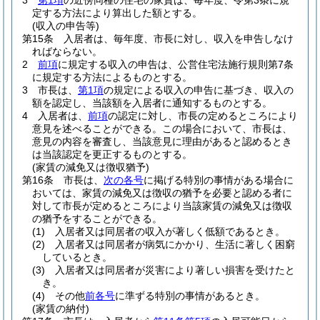
3
第1項
の近傍同種の住宅の家賃は、毎年度、令第3条に規
定する方法により算出した額とする。
(収入の申告等)
第15条
入居者は、毎年度、市長に対し、収入を申告しなけ
ればならない。
2
前項
に規定する収入の申告は、公営住宅法施行規則第7条
に規定する方法によるものとする。
3
市長は、
第1項
の規定による収入の申告に基づき、収入の
額を認定し、当該額を入居者に通知するものとする。
4
入居者は、
前項
の認定に対し、市長の定めるところにより
意見を述べることができる。
この場合において、市長は、
意見の内容を審査し、当該意見に理由があると認めるとき
は当該認定を更正するものとする。
(家賃の減免又は徴収猶予)
第16条
市長は、
次の各号
に掲げる特別の事情がある場合に
おいては、家賃の減免又は徴収の猶予を必要と認める者に
対して市長が定めるところにより当該家賃の減免又は徴収
の猶予をすることができる。
(1)
入居者又は同居者の収入が著しく低額であるとき。
(2)
入居者又は同居者が病気にかかり、生活に著しく困窮
しているとき。
(3)
入居者又は同居者が災害により著しい損害を受けたと
き。
(4)
その他
前各号
に準ずる特別の事情があるとき。
(家賃の納付)