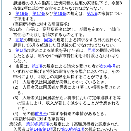
超過者の収入を勘案し近傍同種の住宅の家賃以下で、令第8
条第2項に規定する方法によらなければならない。
3
第16条
、
第17条
及び
第19条
の規定は、
第1項
の家賃につい
て準用する。
(高額所得者に対する明渡要求)
第31条
市長は、高額所得者に対し、期限を定めて、当該市
営住宅の明渡しを請求するものとする。
2
前項
の期限は、
同項
の規定による請求をする日の翌日から
起算して6月を経過した日以後の日でなければならない。
3
第1項
の規定による請求を受けた者は、
同項
の期限が到来
したときは、速やかに当該市営住宅を明け渡さなければな
らない。
4
市長は、
第1項
の規定による請求を受けた者が
次の各号
の
いずれかに掲げる特別の事情がある場合においては、その
申出により、明渡しの期限を延長することができる。
(1)
入居者又は同居者が病気にかかっているとき。
(2)
入居者又は同居者が災害により著しい損害を受けたと
き。
(3)
入居者又は同居者が近い将来において定年退職する等
の理由により、収入が著しく減少することが予想される
とき。
(4)
その他
前各号
に準ずる特別の事情があるとき。
(高額所得者に対する家賃等)
第32条
第28条第2項
の規定により高額所得者と認定された
入居者は
第14条第1項
及び
第30条第1項
の規定にかかわら