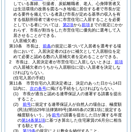
している寡婦、引揚者、炭鉱離職者、老人、心身障害者又
は生活環境の改善を図るべき地域に居住する者で市長が定
める要件を備えている者及び市長が定める基準の収入を有
する低額所得者で速やかに市営住宅に入居することを必要
としている者については、
第2項
から
前項
までの規定にかか
わらず、市長が割当をした市営住宅に優先的に選考して入
居させることができる。
(入居補欠者)
第10条
市長は、
前条
の規定に基づいて入居者を選考する場
合において、入居決定者のほかに補欠として入居順位を定
めて必要と認める数の入居補欠者を定めることができる。
2
市長は、入居決定者が市営住宅に入居しないときは、
前項
の入居補欠者のうちから入居順位に従い入居者を決定しな
ければならない。
(住宅入居の手続)
第11条
市営住宅の入居決定者は、決定のあった日から14日
以内に、
次の各号
に掲げる手続をしなければならない。
(1)
市長が適当と認める連帯保証人の連署する請書を提出
すること。
(2)
前号
に規定する連帯保証人が自然人の場合は、極度額
(民法
(明治29年法律第89号)
第465条の2第1項に規定する
極度額をいう。)
を
前号
の請書を提出した日が属する年度
の
第14条第1項
に基づき算出した住宅家賃の6月分に相当
する額とする。
(3)
第19条
の規定により敷金を納付すること。