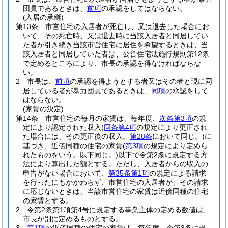
団員であるときは、
前項
の承認をしてはならない。
(入居の承継)
第13条
市営住宅の入居者が死亡し、又は退去した場合にお
いて、その死亡時、又は退去時に当該入居者と同居してい
た者が引き続き当該市営住宅に居住を希望するときは、当
該入居者と同居していた者は、公営住宅法施行規則第12条
で定めるところにより、市長の承認を得なければならな
い。
2
市長は、
前項
の承認を得ようとする者又はその者と現に同
居している者が暴力団員であるときは、
同項
の承認をして
はならない。
(家賃の決定)
第14条
市営住宅の毎月の家賃は、毎年度、
次条第3項
の規
定により認定された収入
(
同条第4項
の規定により更正され
た場合には、その更正後の収入。
第28条
において同じ。)
に
基づき、近傍同種の住宅の家賃
(
第3項
の規定により定めら
れたものをいう。以下同じ。)
以下で令第2条に規定する方
法により算出した額とする。
ただし、入居者からの収入の
申告がない場合において、
第35条第1項
の規定による請求
を行ったにもかかわらず、市営住宅の入居者が、その請求
に応じないときは、当該市営住宅の家賃は近傍同種の住宅
の家賃とする。
2
令第2条第1項第4号に規定する事業主体の定める数値は、
市長が別に定めるものとする。