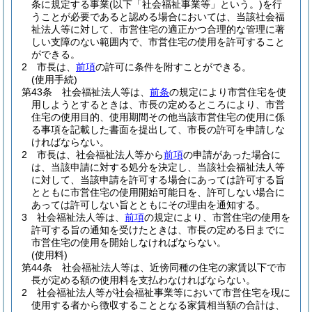
条に規定する事業
(以下「社会福祉事業等」という。)
を行
うことが必要であると認める場合においては、当該社会福
祉法人等に対して、市営住宅の適正かつ合理的な管理に著
しい支障のない範囲内で、市営住宅の使用を許可すること
ができる。
2
市長は、
前項
の許可に条件を附すことができる。
(使用手続)
第43条
社会福祉法人等は、
前条
の規定により市営住宅を使
用しようとするときは、市長の定めるところにより、市営
住宅の使用目的、使用期間その他当該市営住宅の使用に係
る事項を記載した書面を提出して、市長の許可を申請しな
ければならない。
2
市長は、社会福祉法人等から
前項
の申請があった場合に
は、当該申請に対する処分を決定し、当該社会福祉法人等
に対して、当該申請を許可する場合にあっては許可する旨
とともに市営住宅の使用開始可能日を、許可しない場合に
あっては許可しない旨とともにその理由を通知する。
3
社会福祉法人等は、
前項
の規定により、市営住宅の使用を
許可する旨の通知を受けたときは、市長の定める日までに
市営住宅の使用を開始しなければならない。
(使用料)
第44条
社会福祉法人等は、近傍同種の住宅の家賃以下で市
長が定める額の使用料を支払わなければならない。
2
社会福祉法人等が社会福祉事業等において市営住宅を現に
使用する者から徴収することとなる家賃相当額の合計は、