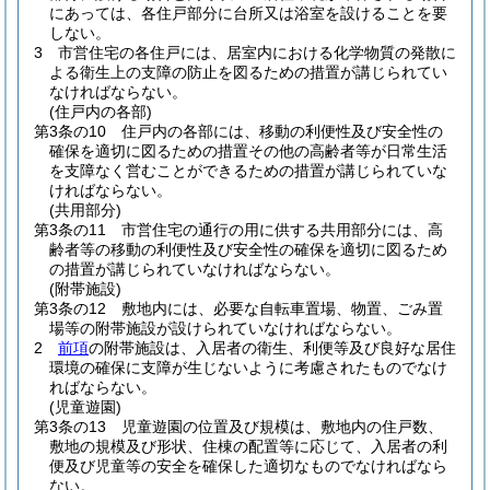
にあっては、各住戸部分に台所又は浴室を設けることを要
しない。
3
市営住宅の各住戸には、居室内における化学物質の発散に
よる衛生上の支障の防止を図るための措置が講じられてい
なければならない。
(住戸内の各部)
第3条の10
住戸内の各部には、移動の利便性及び安全性の
確保を適切に図るための措置その他の高齢者等が日常生活
を支障なく営むことができるための措置が講じられていな
ければならない。
(共用部分)
第3条の11
市営住宅の通行の用に供する共用部分には、高
齢者等の移動の利便性及び安全性の確保を適切に図るため
の措置が講じられていなければならない。
(附帯施設)
第3条の12
敷地内には、必要な自転車置場、物置、ごみ置
場等の附帯施設が設けられていなければならない。
2
前項
の附帯施設は、入居者の衛生、利便等及び良好な居住
環境の確保に支障が生じないように考慮されたものでなけ
ればならない。
(児童遊園)
第3条の13
児童遊園の位置及び規模は、敷地内の住戸数、
敷地の規模及び形状、住棟の配置等に応じて、入居者の利
便及び児童等の安全を確保した適切なものでなければなら
ない。