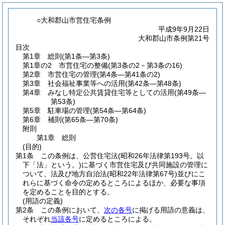
○大和郡山市営住宅条例
平成9年9月22日
大和郡山市条例第21号
目次
第1章
総則
(第1条―第3条)
第1章の2
市営住宅の整備
(第3条の2－第3条の16)
第2章
市営住宅の管理
(第4条―第41条の2)
第3章
社会福祉事業等への活用
(第42条―第48条)
第4章
みなし特定公共賃貸住宅等としての活用
(第49条―
第53条)
第5章
駐車場の管理
(第54条―第64条)
第6章
補則
(第65条―第70条)
附則
第1章
総則
(目的)
第1条
この条例は、公営住宅法
(昭和26年法律第193号。以
下「法」という。)
に基づく市営住宅及び共同施設の管理に
ついて、法及び地方自治法
(昭和22年法律第67号)
並びにこ
れらに基づく命令の定めるところによるほか、必要な事項
を定めることを目的とする。
(用語の定義)
第2条
この条例において、
次の各号
に掲げる用語の意義は、
それぞれ
当該各号
に定めるところによる。