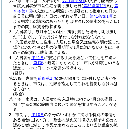
第17条
市長は、入居者から
第11条第5項
の入居可能日から
当該入居者が市営住宅を明け渡した日
(
第32条第1項
又は
第
36条第1項
の規定による明渡しの期限として指定した日の
前日又は明け渡した日のいずれか早い日、
第41条第1項
に
よる明渡しの請求のあったときは明渡しの請求のあった日)
までの間、家賃を徴収する。
2
入居者は、毎月末
(月の途中で明け渡した場合は明け渡し
た日)
までに、その月分を納付しなければならない。
3
入居者が新たに住宅に入居した場合又は住宅を明け渡した
場合においてその月の使用期間が1月に満たないときは、そ
の月の家賃は日割計算による。
4
入居者が
第41条
に規定する手続を経ないで住宅を立退い
たときは、
第1項
の規定にかかわらず、市長が明渡しの日を
認定し、その日までの家賃を徴収する。
(督促)
第18条
家賃を
前条第2項
の納期限までに納付しない者があ
るときは、市長は、期限を指定してこれを督促しなければ
ならない。
(敷金)
第19条
市長は、入居者から入居時における3月分の家賃に
相当する金額の範囲内において敷金を徴収することができ
る。
2
市長は、
第16条
の各号のいずれかに掲げる特別の事情が
ある場合においては、敷金の減免又は徴収の猶予を必要と
認める者に対して市長が定めるところにより当該敷金の減