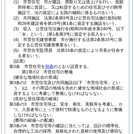
(1)
市営住宅 市が建設、買取り又は借上げを行い、低額
所得者に賃貸し、又は転貸するための住宅及びその附帯
施設で、法の規定による国の補助に係るものをいう。
(2)
共同施設 法第2条第9号及び公営住宅法施行規則
(昭
和26年建設省令第19号)
第1条に規定する施設をいう。
(3)
収入 公営住宅法施行令
(昭和26年政令第240号。以下
「令」という。)
第1条第3号に規定する収入をいう。
(4)
市営住宅建替事業 市が施行する法第2条第15号に規
定する公営住宅建替事業をいう。
(5)
市営住宅監理員 法第33条の規定により市長が任命す
る者をいう。
(設置)
第3条
市営住宅を
別表
のとおり設置する。
第1章の2
市営住宅の整備
(健全な地域社会の形成)
第3条の2
市営住宅及び共同施設
(以下「市営住宅等」とい
う。)
は、その周辺の地域を含めた健全な地域社会の形成に
資するように考慮して整備しなければならない。
(良好な居住環境の確保)
第3条の3
市営住宅等は、安全、衛生、美観等を考慮し、か
つ、入居者等にとって便利で快適なものとなるように整備
しなければならない。
(費用の縮減への配慮)
第3条の4
市営住宅等の建設に当たっては、設計の標準化、
合理的な工法の採用、規格化された資材の使用及び適切な