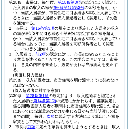
第28条
市長は、毎年度、
第15条第3項
の規定により認定し
た入居者の収入の額が
第6条第1項第3号
の金額を超え、か
つ、当該入居者が、市営住宅に引き続き3年以上入居してい
るときは、当該入居者を収入超過者として認定し、その旨
を通知する。
2
市長は、
第15条第3項
の規定により認定した入居者の収入
の額が最近2年間引き続き令第9条に規定する金額を超え、
かつ、当該入居者が市営住宅に引き続き5年以上入居してい
る場合にあっては、当該入居者を高額所得者として認定
し、その旨を通知する。
3
入居者は、
前2項
の認定に対し、市長の定めるところによ
り意見を述べることができる。
この場合においては、市長
は、意見の内容を審査し、必要があれば当該認定を更正す
る。
(明渡し努力義務)
第29条
収入超過者は、市営住宅を明け渡すように努めなけ
ればならない。
(収入超過者に対する家賃)
第30条
第28条第1項
の規定により、収入超過者と認定され
た入居者は
第14条第1項
の規定にかかわらず、当該認定に
係る期間
(当該入居者が期間中に市営住宅を明け渡した場合
にあっては当該認定の効力が生じる日から当該明渡しの日
までの間)
、毎月、
次項
に規定する方法により算出した額を
家賃として支払わなければならない。
2
市長は
前項
に定める家賃を算出しようとするときは、収入