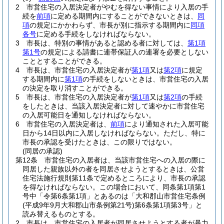
2
市営住宅の入居決定者がやむを得ない事情により入居の手
続を
前項
に定める期間内にすることができないときは、
同
項
の規定にかかわらず、市長が別に指示する期間内に
同項
各号
に定める手続をしなければならない。
3
市長は、特別の事情があると認める者に対しては、
第1項
第1号
の規定による請書に連帯保証人の連署を必要としない
こととすることができる。
4
市長は、市営住宅の入居決定者が
第1項
又は
第2項
に規定
する期間内に
第1項
の手続をしないときは、市営住宅の入居
の決定を取り消すことができる。
5
市長は、市営住宅の入居決定者が
第1項
又は
第2項
の手続
をしたときは、当該入居決定者に対して速やかに市営住宅
の入居可能日を通知しなければならない。
6
市営住宅の入居決定者は、
前項
により通知された入居可能
日から14日以内に入居しなければならない。
ただし、特に
市長の承認を受けたときは、この限りではない。
(同居の承認)
第12条
市営住宅の入居者は、当該市営住宅への入居の際に
同居した親族以外の者を同居させようとするときは、公営
住宅法施行規則第11条で定めるところにより、市長の承認
を得なければならない。
この場合において、同条第1項第1
号中「令第6条第1項」とあるのは「大和郡山市営住宅条例
(平成9年9月大和郡山市条例第21号)
第6条第1項第3号」と
読み替えるものとする。
2
市長は、市営住宅の入居者が同居させようとする者が暴力