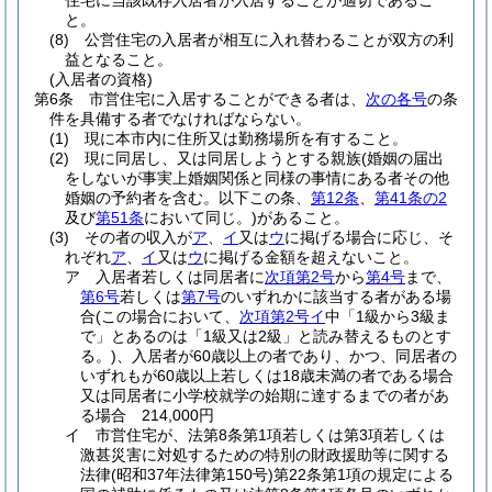
住宅に当該既存入居者が入居することが適切であるこ
と。
(8)
公営住宅の入居者が相互に入れ替わることが双方の利
益となること。
(入居者の資格)
第6条
市営住宅に入居することができる者は、
次の各号
の条
件を具備する者でなければならない。
(1)
現に本市内に住所又は勤務場所を有すること。
(2)
現に同居し、又は同居しようとする親族
(婚姻の届出
をしないが事実上婚姻関係と同様の事情にある者その他
婚姻の予約者を含む。以下この条、
第12条
、
第41条の2
及び
第51条
において同じ。)
があること。
(3)
その者の収入が
ア
、
イ
又は
ウ
に掲げる場合に応じ、そ
れぞれ
ア
、
イ
又は
ウ
に掲げる金額を超えないこと。
ア
入居者若しくは同居者に
次項第2号
から
第4号
まで、
第6号
若しくは
第7号
のいずれかに該当する者がある場
合
(この場合において、
次項第2号イ
中「1級から3級ま
で」とあるのは「1級又は2級」と読み替えるものとす
る。)
、入居者が60歳以上の者であり、かつ、同居者の
いずれもが60歳以上若しくは18歳未満の者である場合
又は同居者に小学校就学の始期に達するまでの者があ
る場合 214,000円
イ
市営住宅が、法第8条第1項若しくは第3項若しくは
激甚災害に対処するための特別の財政援助等に関する
法律
(昭和37年法律第150号)
第22条第1項の規定による