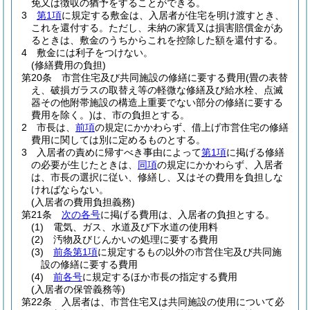
免又は徴収の猶予をすることができる。
3
第1項
に規定する敷金は、入居者が住宅を明け渡すとき、
これを還付する。
ただし、未納の家賃又は損害賠償金があ
るときは、敷金のうちからこれを控除した額を還付する。
4
敷金には利子をつけない。
(修繕費用の負担)
第20条
市営住宅及び共同施設の修繕に要する費用
(畳の表替
え、破損ガラスの取替え等の軽微な修繕及び給水栓、点滅
器その他附帯施設の構造上重要でない部分の修繕に要する
費用を除く。)
は、市の負担とする。
2
市長は、
前項
の規定にかかわらず、借上げ市営住宅の修繕
費用に関しては別に定めるものとする。
3
入居者の責めに帰すべき事由によって
第1項
に掲げる修繕
の必要が生じたときは、
同項
の規定にかかわらず、入居者
は、市長の選択に従い、修繕し、又はその費用を負担しな
ければならない。
(入居者の費用負担義務)
第21条
次の各号
に掲げる費用は、入居者の負担とする。
(1)
電気、ガス、水道及び下水道の使用料
(2)
汚物及びじんかいの処理に要する費用
(3)
前条第1項
に規定するもの以外の市営住宅及び共同施
設の修繕に要する費用
(4)
前各号
に規定するほか市長の指定する費用
(入居者の保管義務等)
第22条
入居者は、市営住宅又は共同施設の使用について必