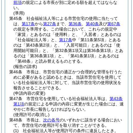
前項
の規定による市長が別に定める額を超えてはならな
い。
(準用)
第45条
社会福祉法人等による市営住宅の使用に当たって
は、
第17条
から
第27条
まで、
第36条
、
第40条
及び
第67条
の規定を準用する。
この場合において、これらの規定中
「家賃」とあるのは「使用料」と、「入居者」とあるのは
「社会福祉法人等」と、
第17条
中「第11条第5項」とある
のは「第43条第2項」と、「入居可能日」とあるのは「使
用開始可能日」と、「第32条第1項又は第36条第1項」とあ
るのは「第36条第1項」と、「第41条第1項」とあるのは
「第48条」と読み替えるものとする。
(報告の請求)
第46条
市長は、市営住宅の適正かつ合理的な管理を行うた
めに必要があると認めるときは、当該市営住宅を使用して
いる社会福祉法人等に対して、当該市営住宅の使用状況を
報告させることができる。
(申請内容の変更)
第47条
市営住宅を使用している社会福祉法人等は、
第43条
第1項
の規定による申請の内容に変更が生じた場合には、速
やかに市長に報告しなければならない。
(使用許可の取消し)
第48条
市長は、
次の各号
のいずれかに該当する場合におい
て、市営住宅の使用許可を取り消すことができる。
(1)
社会福祉法人等が使用許可の条件に違反したとき。