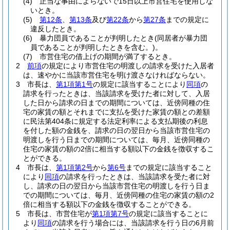
(4)
正当な事由によらないで15日以上市営住宅を使用しな
いとき。
(5)
第12条
、
第13条
及び
第22条
から
第27条
までの規定に
違反したとき。
(6)
暴力団員であることが判明したとき
(同居者が暴力団
員であることが判明したときを含む。)
。
(7)
市営住宅の借上げの期間が満了するとき。
2
前項
の規定により市営住宅の明渡しの請求を受けた入居者
は、速やかに当該市営住宅を明け渡さなければならない。
3
市長は、
第1項第1号
の規定に該当することにより
同項
の
請求を行ったときは、当該請求を受けた者に対して、入居
した日から請求の日までの期間については、近傍同種の住
宅の家賃の額とそれまでに支払を受けた家賃の額との差額
に民法第404条に規定する法定利率による支払期後の利息
を付した額の金銭を、請求の日の翌日から当該市営住宅の
明渡しを行う日までの期間については、毎月、近傍同種の
住宅の家賃の額の2倍に相当する額以下の金銭を徴収するこ
とができる。
4
市長は、
第1項第2号
から
第6号
までの規定に該当すること
により
同項
の請求を行ったときは、当該請求を受た者に対
し、請求の日の翌日から当該市営住宅の明渡しを行う日ま
での期間については、毎月、近傍同種の住宅の家賃の額の2
倍に相当する額以下の金銭を徴収することができる。
5
市長は、市営住宅が
第1項第7号
の規定に該当することに
より
同項
の請求を行う場合には、当該請求を行う日の6月前