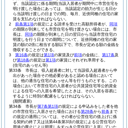
ず、当該認定に係る期間
(当該入居者が期間中に市営住宅を
明け渡した場合にあっては、当該認定の効力が生じる日か
ら当該明け渡しの日までの間)
、毎月、近傍同種の住宅の家
賃を支払わなければならない。
2
前条第1項
の規定による請求を受けた高額所得者が、
同項
の期限が到来しても市営住宅を明け渡さない場合には、市
長は、
同項
の期限が到来した日の翌日から当該市営住宅の
明渡しを行う日までの期間について、近傍同種の住宅の家
賃の額の2倍に相当する額以下で、市長が定める額の金銭を
徴収することができる。
3
第16条
の規定は
第1項
の家賃及び
前項
の金銭に、
第17条
及
び
第18条
の規定は
第1項
の家賃にそれぞれ準用する。
(住宅のあっせん等)
第33条
市長は、収入超過者に対して当該収入超過者から申
出があった場合その他必要があると認める場合において
は、他の適当な住宅のあっせん等を行うものとする。
この
場合において市営住宅の入居者が公共賃貸住宅等公的資金
による住宅への入居を希望したときは、その入居を容易に
するように特別の配慮をしなければならない。
(期間通算)
第34条
市長が
第7条第1項
の規定による申込みをした者を他
の市営住宅に入居させた場合における
第28条
から
前条
まで
の規定の適用については、その者が公営住宅の借上げに係
る契約の終了又は法第44条第3項の規定による公営住宅の
用途の廃止により明渡しをすべき公営住宅に入居していた