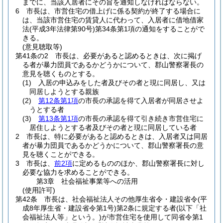
までに、当該入居者にその旨を通知しなければならない。
6
市長は、市営住宅の借上げに係る契約が終了する場合に
は、当該市営住宅の賃貸人に代わって、入居者に借地借家
法
(平成3年法律第90号)
第34条第1項の通知をすることがで
きる。
(意見聴取等)
第41条の2
市長は、必要があると認めるときは、次に掲げ
る者が暴力団員であるかどうかについて、郡山警察署長の
意見を聴くものとする。
(1)
入居の申込みをした者及びその者と現に同居し、又は
同居しようとする親族
(2)
第12条第1項
の市長の承認を得て入居者が同居させよ
うとする者
(3)
第13条第1項
の市長の承認を得て引き続き市営住宅に
居住しようとする者及びその者と現に同居している者
2
市長は、特に必要があると認めるときは、入居者又は同居
者が暴力団員であるかどうかについて、郡山警察署長の意
見を聴くことができる。
3
市長は、
前2項
に定めるもののほか、郡山警察署長に対し
必要な協力を求めることができる。
第3章
社会福祉事業等への活用
(使用許可)
第42条
市長は、社会福祉法人その他厚生省令・建設省令
(平
成8年厚生省・建設省令第1号)
第2条に規定する者
(以下「社
会福祉法人等」という。)
が市営住宅を使用して同省令第1