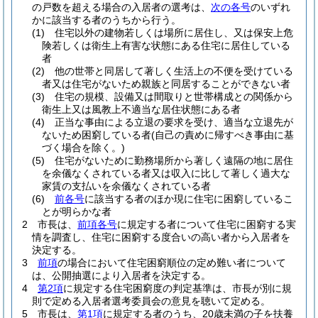
の戸数を超える場合の入居者の選考は、
次の各号
のいずれ
かに該当する者のうちから行う。
(1)
住宅以外の建物若しくは場所に居住し、又は保安上危
険若しくは衛生上有害な状態にある住宅に居住している
者
(2)
他の世帯と同居して著しく生活上の不便を受けている
者又は住宅がないため親族と同居することができない者
(3)
住宅の規模、設備又は間取りと世帯構成との関係から
衛生上又は風教上不適当な居住状態にある者
(4)
正当な事由による立退の要求を受け、適当な立退先が
ないため困窮している者
(自己の責めに帰すべき事由に基
づく場合を除く。)
(5)
住宅がないために勤務場所から著しく遠隔の地に居住
を余儀なくされている者又は収入に比して著しく過大な
家賃の支払いを余儀なくされている者
(6)
前各号
に該当する者のほか現に住宅に困窮しているこ
とが明らかな者
2
市長は、
前項各号
に規定する者について住宅に困窮する実
情を調査し、住宅に困窮する度合いの高い者から入居者を
決定する。
3
前項
の場合において住宅困窮順位の定め難い者について
は、公開抽選により入居者を決定する。
4
第2項
に規定する住宅困窮度の判定基準は、市長が別に規
則で定める入居者選考委員会の意見を聴いて定める。
5
市長は、
第1項
に規定する者のうち、20歳未満の子を扶養