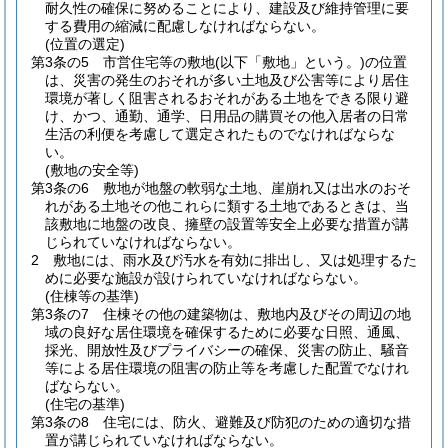
耐久性の確保に努めることにより、建設及び維持管理に要
する費用の縮減に配慮しなければならない。
(位置の選定)
第3条の5
市営住宅等の敷地
(以下「敷地」という。)
の位置
は、災害の発生のおそれが多い土地及び公害等により居住
環境が著しく阻害されるおそれがある土地をできる限り避
け、かつ、通勤、通学、日用品の購買その他入居者の日常
生活の利便を考慮して選定されたものでなければならな
い。
(敷地の安全等)
第3条の6
敷地が地盤の軟弱な土地、崖崩れ又は出水のおそ
れがある土地その他これらに類する土地であるときは、当
該敷地に地盤の改良、擁壁の設置等安全上必要な措置が講
じられていなければならない。
2
敷地には、雨水及び汚水を有効に排出し、又は処理するた
めに必要な施設が設けられていなければならない。
(住棟等の基準)
第3条の7
住棟その他の建築物は、敷地内及びその周辺の地
域の良好な居住環境を確保するために必要な日照、通風、
採光、開放性及びプライバシーの確保、災害の防止、騒音
等による居住環境の阻害の防止等を考慮した配置でなけれ
ばならない。
(住宅の基準)
第3条の8
住宅には、防火、避難及び防犯のための適切な措
置が講じられていなければならない。