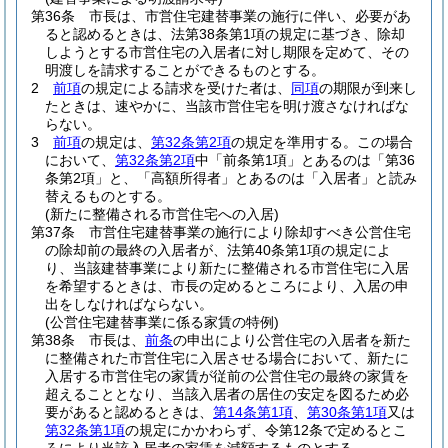
第36条
市長は、市営住宅建替事業の施行に伴い、必要があ
ると認めるときは、法第38条第1項の規定に基づき、除却
しようとする市営住宅の入居者に対し期限を定めて、その
明渡しを請求することができるものとする。
2
前項
の規定による請求を受けた者は、
同項
の期限が到来し
たときは、速やかに、当該市営住宅を明け渡さなければな
らない。
3
前項
の規定は、
第32条第2項
の規定を準用する。
この場合
において、
第32条第2項
中「前条第1項」とあるのは「第36
条第2項」と、「高額所得者」とあるのは「入居者」と読み
替えるものとする。
(新たに整備される市営住宅への入居)
第37条
市営住宅建替事業の施行により除却すべき公営住宅
の除却前の最終の入居者が、法第40条第1項の規定によ
り、当該建替事業により新たに整備される市営住宅に入居
を希望するときは、市長の定めるところにより、入居の申
出をしなければならない。
(公営住宅建替事業に係る家賃の特例)
第38条
市長は、
前条
の申出により公営住宅の入居者を新た
に整備された市営住宅に入居させる場合において、新たに
入居する市営住宅の家賃が従前の公営住宅の最終の家賃を
超えることとなり、当該入居者の居住の安定を図るため必
要があると認めるときは、
第14条第1項
、
第30条第1項
又は
第32条第1項
の規定にかかわらず、令第12条で定めるとこ