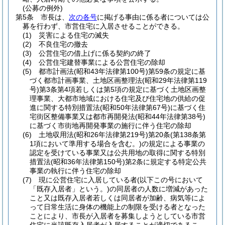
(公募の例外)
第5条
市長は、
次の各号
に掲げる事由に係る者については公
募を行わず、市営住宅に入居させることができる。
(1)
災害による住宅の滅失
(2)
不良住宅の撤去
(3)
公営住宅の借上げに係る契約の終了
(4)
公営住宅建替事業による公営住宅の除却
(5)
都市計画法
(昭和43年法律第100号)
第59条の規定に基
づく都市計画事業、土地区画整理法
(昭和29年法律第119
号)
第3条第4項若しくは第5項の規定に基づく土地区画整
理事業、大都市地域における住宅及び住宅地の供給の促
進に関する特別措置法
(昭和50年法律第67号)
に基づく住
宅街区整備事業又は都市再開発法
(昭和44年法律第38号)
に基づく市街地再開発事業の施行に伴う住宅の除却
(6)
土地収用法
(昭和26年法律第219号)
第20条
(第138条第
1項において準用する場合を含む。)
の規定による事業の
認定を受けている事業又は公共用地の取得に関する特別
措置法
(昭和36年法律第150号)
第2条に規定する特定公共
事業の執行に伴う住宅の除却
(7)
現に公営住宅に入居している者
(以下この号において
「既存入居者」という。)
の同居者の人数に増減があった
こと又は既存入居者若しくは同居者が加齢、病気等によ
って日常生活に身体の機能上の制限を受ける者となった
ことにより、市長が入居者を募集しようとしている市営