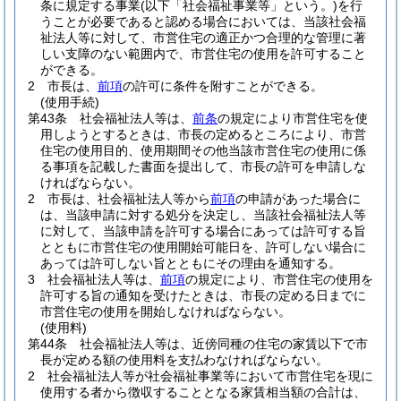
条に規定する事業
(以下「社会福祉事業等」という。)
を行
うことが必要であると認める場合においては、当該社会福
祉法人等に対して、市営住宅の適正かつ合理的な管理に著
しい支障のない範囲内で、市営住宅の使用を許可すること
ができる。
2
市長は、
前項
の許可に条件を附すことができる。
(使用手続)
第43条
社会福祉法人等は、
前条
の規定により市営住宅を使
用しようとするときは、市長の定めるところにより、市営
住宅の使用目的、使用期間その他当該市営住宅の使用に係
る事項を記載した書面を提出して、市長の許可を申請しな
ければならない。
2
市長は、社会福祉法人等から
前項
の申請があった場合に
は、当該申請に対する処分を決定し、当該社会福祉法人等
に対して、当該申請を許可する場合にあっては許可する旨
とともに市営住宅の使用開始可能日を、許可しない場合に
あっては許可しない旨とともにその理由を通知する。
3
社会福祉法人等は、
前項
の規定により、市営住宅の使用を
許可する旨の通知を受けたときは、市長の定める日までに
市営住宅の使用を開始しなければならない。
(使用料)
第44条
社会福祉法人等は、近傍同種の住宅の家賃以下で市
長が定める額の使用料を支払わなければならない。
2
社会福祉法人等が社会福祉事業等において市営住宅を現に
使用する者から徴収することとなる家賃相当額の合計は、