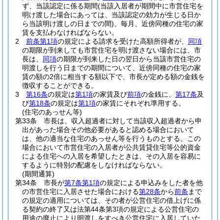
ず、当該認定に係る期間
(当該入居者が期間中に市営住宅を
明け渡した場合にあっては、当該認定の効力が生じる日か
ら当該明け渡しの日までの間)
、毎月、近傍同種の住宅の家
賃を支払わなければならない。
2
前条第1項
の規定による請求を受けた高額所得者が、
同項
の期限が到来しても市営住宅を明け渡さない場合には、市
長は、
同項
の期限が到来した日の翌日から当該市営住宅の
明渡しを行う日までの期間について、近傍同種の住宅の家
賃の額の2倍に相当する額以下で、市長が定める額の金銭を
徴収することができる。
3
第16条
の規定は
第1項
の家賃及び
前項
の金銭に、
第17条
及
び
第18条
の規定は
第1項
の家賃にそれぞれ準用する。
(住宅のあっせん等)
第33条
市長は、収入超過者に対して当該収入超過者から申
出があった場合その他必要があると認める場合において
は、他の適当な住宅のあっせん等を行うものとする。
この
場合において市営住宅の入居者が公共賃貸住宅等公的資金
による住宅への入居を希望したときは、その入居を容易に
するように特別の配慮をしなければならない。
(期間通算)
第34条
市長が
第7条第1項
の規定による申込みをした者を他
の市営住宅に入居させた場合における
第28条
から
前条
まで
の規定の適用については、その者が公営住宅の借上げに係
る契約の終了又は法第44条第3項の規定による公営住宅の
用途の廃止により明渡しをすべき公営住宅に入居していた