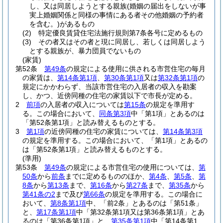
し、又は同居しようとする親族
(婚姻の届出をしないが事
実上婚姻関係と同様の事情にある者その他婚姻の予約者
を含む。)
があるもの
(2)
特定優良賃貸住宅法施行規則第7条各号に定めるもの
(3)
その者又はその者と現に同居し、若しくは同居しよう
とする親族が、暴力団員でないもの
(家賃)
第52条
第49条
の規定による使用に供される市営住宅の毎月
の家賃は、
第14条第1項
、
第30条第1項
又は
第32条第1項
の
規定にかかわらず、当該市営住宅の入居者の収入を勘案
し、かつ、近傍同種の住宅の家賃以下で市長が定める。
2
前項
の入居者の収入については
第15条
の規定を準用す
る。
この場合において、
同条第3項
中「第1項」とあるのは
「第52条第1項」と読み替えるものとする。
3
第1項
の近傍同種の住宅の家賃については、
第14条第3項
の規定を準用する。
この場合において、「第1項」とあるの
は「第52条第1項」と読み替えるものとする。
(準用)
第53条
第49条
の規定による市営住宅の使用については、
第
50条
から
前条
までに定めるもののほか、
第4条
、
第5条
、
第
8条
から
第13条
まで、
第16条
から
第27条
まで、
第35条
から
第41条の2
まで及び
第66条
の規定を準用する。
この場合に
おいて、
第8条第1項
中、「前2条」とあるのは「第51条」
と、
第17条第1項
中「第32条第1項又は第36条第1項」とあ
るのは「第36条第1項」と、
第35条第1項
中「第14条第1