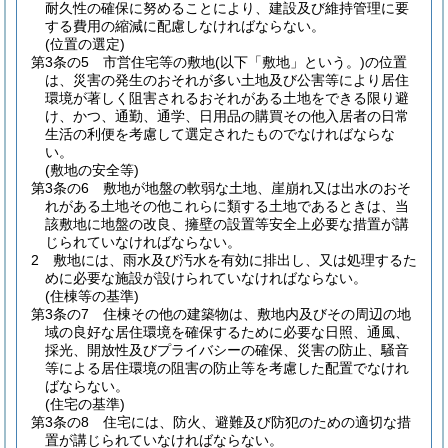
耐久性の確保に努めることにより、建設及び維持管理に要
する費用の縮減に配慮しなければならない。
(位置の選定)
第3条の5
市営住宅等の敷地
(以下「敷地」という。)
の位置
は、災害の発生のおそれが多い土地及び公害等により居住
環境が著しく阻害されるおそれがある土地をできる限り避
け、かつ、通勤、通学、日用品の購買その他入居者の日常
生活の利便を考慮して選定されたものでなければならな
い。
(敷地の安全等)
第3条の6
敷地が地盤の軟弱な土地、崖崩れ又は出水のおそ
れがある土地その他これらに類する土地であるときは、当
該敷地に地盤の改良、擁壁の設置等安全上必要な措置が講
じられていなければならない。
2
敷地には、雨水及び汚水を有効に排出し、又は処理するた
めに必要な施設が設けられていなければならない。
(住棟等の基準)
第3条の7
住棟その他の建築物は、敷地内及びその周辺の地
域の良好な居住環境を確保するために必要な日照、通風、
採光、開放性及びプライバシーの確保、災害の防止、騒音
等による居住環境の阻害の防止等を考慮した配置でなけれ
ばならない。
(住宅の基準)
第3条の8
住宅には、防火、避難及び防犯のための適切な措
置が講じられていなければならない。