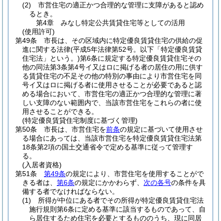
(2)
市営住宅の適正かつ合理的な管理に支障があると認め
るとき。
第4章
みなし特定公共賃貸住宅等としての活用
(使用許可)
第49条
市長は、その区域内に特定優良賃貸住宅の供給の促
進に関する法律
(平成5年法律第52号。以下「特定優良賃貸
住宅法」という。)
第6条に規定する特定優良賃貸住宅その
他の同法第3条第4号イ又はロに掲げる者の居住の用に供す
る賃貸住宅の不足その他の特別の事由により市営住宅を同
号イ又はロに掲げる者に使用させることが必要であると認
める場合において、市営住宅の適正かつ合理的な管理に著
しい支障のない範囲内で、当該市営住宅をこれらの者に使
用させることができる。
(特定優良賃貸住宅制度に基づく管理)
第50条
市長は、市営住宅を
前条
の規定に基づいて使用させ
る場合にあっては、当該市営住宅を特定優良賃貸住宅法第
18条第2項の国土交通省令で定める基準に従って管理す
る。
(入居者資格)
第51条
第49条
の規定により、市営住宅を使用することがで
きる者は、
第6条
の規定にかかわらず、
次の各号
の条件を具
備する者でなければならない。
(1)
所得が中位にある者でその所得が特定優良賃貸住宅法
施行規則第6条に定める基準に該当するものであって、自
ら居住するため住宅を必要とするもののうち、現に同居