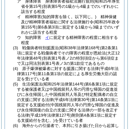
ア
身体障害 身体障害者福祉法施行規則
(昭和25年厚生
省令第15号)
別表第5号の1級から4級までのいずれかに
該当する程度
イ
精神障害
(知的障害を除く。以下同じ。)
精神保健
及び精神障害者福祉に関する法律施行令
(昭和25年政令
第155号)
第6条第3項に規定する1級から3級までのいず
れかに該当する程度
ウ
知的障害
イ
に規定する精神障害の程度に相当する
程度
(3)
戦傷病者特別援護法
(昭和38年法律第168号)
第2条第1
項に規定する戦傷病者でその障害の程度が恩給法
(大正12
年法律第48号)
別表第1号表ノ2の特別項症から第6項症ま
で又は同法別表第1号表ノ3の第1款症であるもの
(4)
原子爆弾被爆者に対する援護に関する法律
(平成6年法
律第117号)
第11条第1項の規定による厚生労働大臣の認
定を受けている者
(5)
生活保護法
(昭和25年法律第144号)
第6条第1項に規定
する被保護者又は中国残留邦人等の円滑な帰国の促進並
びに永住帰国した中国残留邦人等及び特定配偶者の自立
の支援に関する法律
(平成6年法律第30号)
第14条第1項に
規定する支援給付
(中国残留邦人等の円滑な帰国の促進及
び永住帰国後の自立の支援に関する法律の一部を改正す
る法律
(平成19年法律第127号)
附則第4条第1項に規定す
る支援給付を含む。)
を受けている者
(6)
海外からの引揚者で、本邦に引き揚げた日から起算し