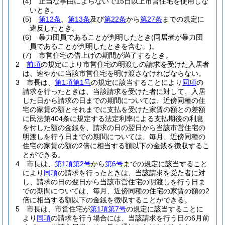
(4)
正当な事由によらないで15日以上市営住宅を使用しな
いとき。
(5)
第12条
、
第13条
及び
第22条
から
第27条
までの規定に
違反したとき。
(6)
暴力団員であることが判明したとき
(同居者が暴力団
員であることが判明したときを含む。)
。
(7)
市営住宅の借上げの期間が満了するとき。
2
前項
の規定により市営住宅の明渡しの請求を受けた入居者
は、速やかに当該市営住宅を明け渡さなければならない。
3
市長は、
第1項第1号
の規定に該当することにより
同項
の
請求を行ったときは、当該請求を受けた者に対して、入居
した日から請求の日までの期間については、近傍同種の住
宅の家賃の額とそれまでに支払を受けた家賃の額との差額
に民法第404条に規定する法定利率による支払期後の利息
を付した額の金銭を、請求の日の翌日から当該市営住宅の
明渡しを行う日までの期間については、毎月、近傍同種の
住宅の家賃の額の2倍に相当する額以下の金銭を徴収するこ
とができる。
4
市長は、
第1項第2号
から
第6号
までの規定に該当すること
により
同項
の請求を行ったときは、当該請求を受た者に対
し、請求の日の翌日から当該市営住宅の明渡しを行う日ま
での期間については、毎月、近傍同種の住宅の家賃の額の2
倍に相当する額以下の金銭を徴収することができる。
5
市長は、市営住宅が
第1項第7号
の規定に該当することに
より
同項
の請求を行う場合には、当該請求を行う日の6月前