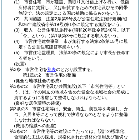
(1)
市営住宅 市が建設、買取り又は借上げを行い、低額
所得者に賃貸し、又は転貸するための住宅及びその附帯
施設で、法の規定による国の補助に係るものをいう。
(2)
共同施設 法第2条第9号及び公営住宅法施行規則
(昭
和26年建設省令第19号)
第1条に規定する施設をいう。
(3)
収入 公営住宅法施行令
(昭和26年政令第240号。以下
「令」という。)
第1条第3号に規定する収入をいう。
(4)
市営住宅建替事業 市が施行する法第2条第15号に規
定する公営住宅建替事業をいう。
(5)
市営住宅監理員 法第33条の規定により市長が任命す
る者をいう。
(設置)
第3条
市営住宅を
別表
のとおり設置する。
第1章の2
市営住宅の整備
(健全な地域社会の形成)
第3条の2
市営住宅及び共同施設
(以下「市営住宅等」とい
う。)
は、その周辺の地域を含めた健全な地域社会の形成に
資するように考慮して整備しなければならない。
(良好な居住環境の確保)
第3条の3
市営住宅等は、安全、衛生、美観等を考慮し、か
つ、入居者等にとって便利で快適なものとなるように整備
しなければならない。
(費用の縮減への配慮)
第3条の4
市営住宅等の建設に当たっては、設計の標準化、
合理的な工法の採用、規格化された資材の使用及び適切な