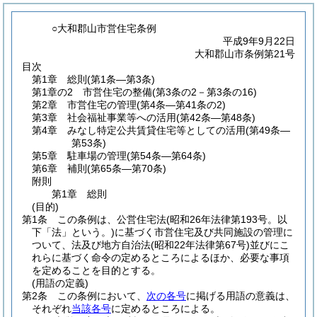
○大和郡山市営住宅条例
平成9年9月22日
大和郡山市条例第21号
目次
第1章
総則
(第1条―第3条)
第1章の2
市営住宅の整備
(第3条の2－第3条の16)
第2章
市営住宅の管理
(第4条―第41条の2)
第3章
社会福祉事業等への活用
(第42条―第48条)
第4章
みなし特定公共賃貸住宅等としての活用
(第49条―
第53条)
第5章
駐車場の管理
(第54条―第64条)
第6章
補則
(第65条―第70条)
附則
第1章
総則
(目的)
第1条
この条例は、公営住宅法
(昭和26年法律第193号。以
下「法」という。)
に基づく市営住宅及び共同施設の管理に
ついて、法及び地方自治法
(昭和22年法律第67号)
並びにこ
れらに基づく命令の定めるところによるほか、必要な事項
を定めることを目的とする。
(用語の定義)
第2条
この条例において、
次の各号
に掲げる用語の意義は、
それぞれ
当該各号
に定めるところによる。