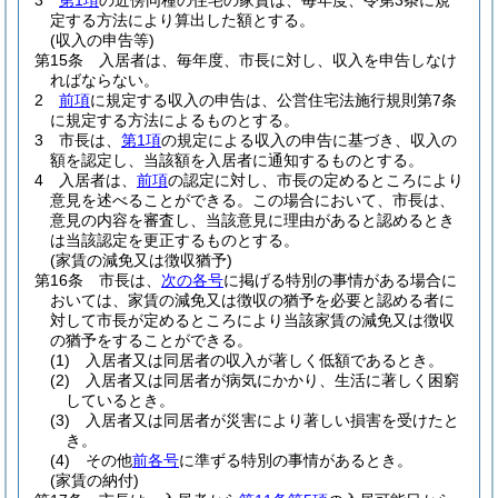
3
第1項
の近傍同種の住宅の家賃は、毎年度、令第3条に規
定する方法により算出した額とする。
(収入の申告等)
第15条
入居者は、毎年度、市長に対し、収入を申告しなけ
ればならない。
2
前項
に規定する収入の申告は、公営住宅法施行規則第7条
に規定する方法によるものとする。
3
市長は、
第1項
の規定による収入の申告に基づき、収入の
額を認定し、当該額を入居者に通知するものとする。
4
入居者は、
前項
の認定に対し、市長の定めるところにより
意見を述べることができる。
この場合において、市長は、
意見の内容を審査し、当該意見に理由があると認めるとき
は当該認定を更正するものとする。
(家賃の減免又は徴収猶予)
第16条
市長は、
次の各号
に掲げる特別の事情がある場合に
おいては、家賃の減免又は徴収の猶予を必要と認める者に
対して市長が定めるところにより当該家賃の減免又は徴収
の猶予をすることができる。
(1)
入居者又は同居者の収入が著しく低額であるとき。
(2)
入居者又は同居者が病気にかかり、生活に著しく困窮
しているとき。
(3)
入居者又は同居者が災害により著しい損害を受けたと
き。
(4)
その他
前各号
に準ずる特別の事情があるとき。
(家賃の納付)