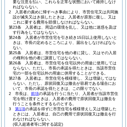
要な注意を払い、これらを正常な状態において維持しなけ
ればならない。
2
入居者の責めに帰すべき事由により、市営住宅又は共同施
設が滅失又はき損したときは、入居者が原形に復し、又は
これに要する費用を賠償しなければならない。
第23条
入居者は、周辺の環境を乱し、又は他に迷惑を及ぼ
す行為をしてはならない。
第24条
入居者が市営住宅を引き続き15日以上使用しないと
きは、市長の定めるところにより、届出をしなければなら
ない。
第25条
入居者は、市営住宅を他の者に貸し、又はその入居
の権利を他の者に譲渡してはならない。
第26条
入居者は、市営住宅を住宅以外の用途に使用しては
ならない。
ただし、市長の承認を得たときは、当該市営住
宅の一部を住宅以外の用途に併用することができる。
第27条
入居者は、市営住宅を模様替し、又は増築してはな
らない。
ただし、原状回復又は撤去が容易である場合にお
いて、市長の承認を得たときは、この限りでない。
2
市長は、
前項
の承認を行うに当たり、入居者が当該市営住
宅を明け渡すときは、入居者の費用で原状回復又は撤去を
行うことを条件とするものとする。
3
第1項
の承認を得ずに市営住宅を模様替えし又は増築した
ときには、入居者は、自己の費用で原状回復又は撤去を行
わなければならない。
(収入超過者等に関する認定)