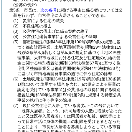
(公募の例外)
第5条
市長は、
次の各号
に掲げる事由に係る者については公
募を行わず、市営住宅に入居させることができる。
(1)
災害による住宅の滅失
(2)
不良住宅の撤去
(3)
公営住宅の借上げに係る契約の終了
(4)
公営住宅建替事業による公営住宅の除却
(5)
都市計画法
(昭和43年法律第100号)
第59条の規定に基
づく都市計画事業、土地区画整理法
(昭和29年法律第119
号)
第3条第4項若しくは第5項の規定に基づく土地区画整
理事業、大都市地域における住宅及び住宅地の供給の促
進に関する特別措置法
(昭和50年法律第67号)
に基づく住
宅街区整備事業又は都市再開発法
(昭和44年法律第38号)
に基づく市街地再開発事業の施行に伴う住宅の除却
(6)
土地収用法
(昭和26年法律第219号)
第20条
(第138条第
1項において準用する場合を含む。)
の規定による事業の
認定を受けている事業又は公共用地の取得に関する特別
措置法
(昭和36年法律第150号)
第2条に規定する特定公共
事業の執行に伴う住宅の除却
(7)
現に公営住宅に入居している者
(以下この号において
「既存入居者」という。)
の同居者の人数に増減があった
こと又は既存入居者若しくは同居者が加齢、病気等によ
って日常生活に身体の機能上の制限を受ける者となった
ことにより、市長が入居者を募集しようとしている市営