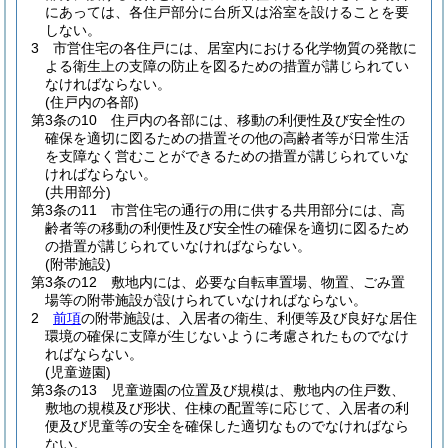
にあっては、各住戸部分に台所又は浴室を設けることを要
しない。
3
市営住宅の各住戸には、居室内における化学物質の発散に
よる衛生上の支障の防止を図るための措置が講じられてい
なければならない。
(住戸内の各部)
第3条の10
住戸内の各部には、移動の利便性及び安全性の
確保を適切に図るための措置その他の高齢者等が日常生活
を支障なく営むことができるための措置が講じられていな
ければならない。
(共用部分)
第3条の11
市営住宅の通行の用に供する共用部分には、高
齢者等の移動の利便性及び安全性の確保を適切に図るため
の措置が講じられていなければならない。
(附帯施設)
第3条の12
敷地内には、必要な自転車置場、物置、ごみ置
場等の附帯施設が設けられていなければならない。
2
前項
の附帯施設は、入居者の衛生、利便等及び良好な居住
環境の確保に支障が生じないように考慮されたものでなけ
ればならない。
(児童遊園)
第3条の13
児童遊園の位置及び規模は、敷地内の住戸数、
敷地の規模及び形状、住棟の配置等に応じて、入居者の利
便及び児童等の安全を確保した適切なものでなければなら
ない。