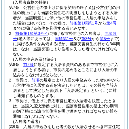
(入居者資格の特例)
第7条
公営住宅の借上げに係る契約の終了又は公営住宅の用
途の廃止により当該公営住宅の明渡しをしようとする入居
者が、当該明渡しに伴い他の市営住宅に入居の申込みをし
た場合においては、その者は、
前条第1項第1号
から
第4号
までに掲げる条件を具備する者とみなす。
2
前条第1項第3号イ
に掲げる市営住宅の入居者は、
同項各
号
(老人等にあっては、
同項第1号
及び
第3号
から
第5号
まで)
に掲げる条件を具備するほか、当該災害発生の日から3年間
は、なお、当該災害により住宅を失った者でなければなら
ない。
(入居の申込み及び決定)
第8条
前2条
に規定する入居者資格のある者で市営住宅に入
居しようとする者は、市長の定めるところにより入居の申
込みをしなければならない。
2
市長は、
前項
の規定により入居の申込みをした者の中から
市営住宅に入居する者を決定したときは、その旨を当該入
居者として決定した者
(以下「入居決定者」という。)
に対
し通知するものとする。
3
市長は、借上げに係る市営住宅の入居者を決定したとき
は、当該入居決定者に対し、当該市営住宅の借上げの期間
の満了時に当該市営住宅を明け渡さなければならない旨を
通知しなければならない。
(入居者の選考)
第9条
入居の申込みをした者の数が入居させるべき市営住宅