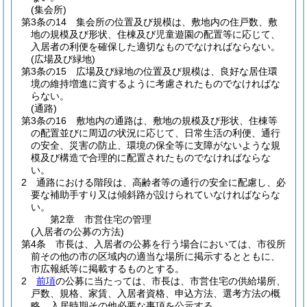
(集会所)
第3条の14
集会所の位置及び規模は、敷地内の住戸数、敷
地の規模及び形状、住棟及び児童遊園の配置等に応じて、
入居者の利便を確保した適切なものでなければならない。
(広場及び緑地)
第3条の15
広場及び緑地の位置及び規模は、良好な居住環
境の維持増進に資するように考慮されたものでなければな
らない。
(通路)
第3条の16
敷地内の通路は、敷地の規模及び形状、住棟等
の配置並びに周辺の状況に応じて、日常生活の利便、通行
の安全、災害の防止、環境の保全等に支障がないような規
模及び構造で合理的に配置されたものでなければならな
い。
2
通路における階段は、高齢者等の通行の安全に配慮し、必
要な補助手すり又は傾斜路が設けられていなければならな
い。
第2章
市営住宅の管理
(入居者の公募の方法)
第4条
市長は、入居者の公募を行う場合においては、市役所
前その他の市の区域内の適当な場所に掲示するとともに、
市広報紙等に掲載するものとする。
2
前項
の公募に当たっては、市長は、市営住宅の供給場所、
戸数、規格、家賃、入居者資格、申込方法、選考方法の概
略、入居時期その他必要な事項を公示する。