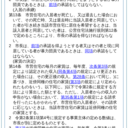
団員であるときは、
前項
の承認をしてはならない。
(入居の承継)
第13条
市営住宅の入居者が死亡し、又は退去した場合にお
いて、その死亡時、又は退去時に当該入居者と同居してい
た者が引き続き当該市営住宅に居住を希望するときは、当
該入居者と同居していた者は、公営住宅法施行規則第12条
で定めるところにより、市長の承認を得なければならな
い。
2
市長は、
前項
の承認を得ようとする者又はその者と現に同
居している者が暴力団員であるときは、
同項
の承認をして
はならない。
(家賃の決定)
第14条
市営住宅の毎月の家賃は、毎年度、
次条第3項
の規
定により認定された収入
(
同条第4項
の規定により更正され
た場合には、その更正後の収入。
第28条
において同じ。)
に
基づき、近傍同種の住宅の家賃
(
第3項
の規定により定めら
れたものをいう。以下同じ。)
以下で令第2条に規定する方
法により算出した額とする。
ただし、入居者からの収入の
申告がない場合において、
第35条第1項
の規定による請求
を行ったにもかかわらず、市営住宅の入居者が、その請求
に応じないときは、当該市営住宅の家賃は近傍同種の住宅
の家賃とする。
2
令第2条第1項第4号に規定する事業主体の定める数値は、
市長が別に定めるものとする。