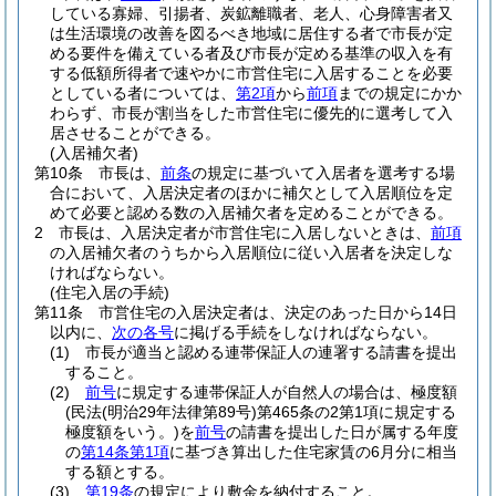
している寡婦、引揚者、炭鉱離職者、老人、心身障害者又
は生活環境の改善を図るべき地域に居住する者で市長が定
める要件を備えている者及び市長が定める基準の収入を有
する低額所得者で速やかに市営住宅に入居することを必要
としている者については、
第2項
から
前項
までの規定にかか
わらず、市長が割当をした市営住宅に優先的に選考して入
居させることができる。
(入居補欠者)
第10条
市長は、
前条
の規定に基づいて入居者を選考する場
合において、入居決定者のほかに補欠として入居順位を定
めて必要と認める数の入居補欠者を定めることができる。
2
市長は、入居決定者が市営住宅に入居しないときは、
前項
の入居補欠者のうちから入居順位に従い入居者を決定しな
ければならない。
(住宅入居の手続)
第11条
市営住宅の入居決定者は、決定のあった日から14日
以内に、
次の各号
に掲げる手続をしなければならない。
(1)
市長が適当と認める連帯保証人の連署する請書を提出
すること。
(2)
前号
に規定する連帯保証人が自然人の場合は、極度額
(民法
(明治29年法律第89号)
第465条の2第1項に規定する
極度額をいう。)
を
前号
の請書を提出した日が属する年度
の
第14条第1項
に基づき算出した住宅家賃の6月分に相当
する額とする。
(3)
第19条
の規定により敷金を納付すること。