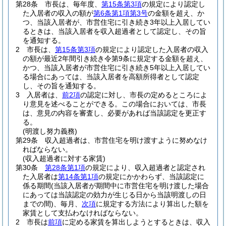
第28条
市長は、毎年度、
第15条第3項
の規定により認定し
た入居者の収入の額が
第6条第1項第3号
の金額を超え、か
つ、当該入居者が、市営住宅に引き続き3年以上入居してい
るときは、当該入居者を収入超過者として認定し、その旨
を通知する。
2
市長は、
第15条第3項
の規定により認定した入居者の収入
の額が最近2年間引き続き令第9条に規定する金額を超え、
かつ、当該入居者が市営住宅に引き続き5年以上入居してい
る場合にあっては、当該入居者を高額所得者として認定
し、その旨を通知する。
3
入居者は、
前2項
の認定に対し、市長の定めるところによ
り意見を述べることができる。
この場合においては、市長
は、意見の内容を審査し、必要があれば当該認定を更正す
る。
(明渡し努力義務)
第29条
収入超過者は、市営住宅を明け渡すように努めなけ
ればならない。
(収入超過者に対する家賃)
第30条
第28条第1項
の規定により、収入超過者と認定され
た入居者は
第14条第1項
の規定にかかわらず、当該認定に
係る期間
(当該入居者が期間中に市営住宅を明け渡した場合
にあっては当該認定の効力が生じる日から当該明渡しの日
までの間)
、毎月、
次項
に規定する方法により算出した額を
家賃として支払わなければならない。
2
市長は
前項
に定める家賃を算出しようとするときは、収入