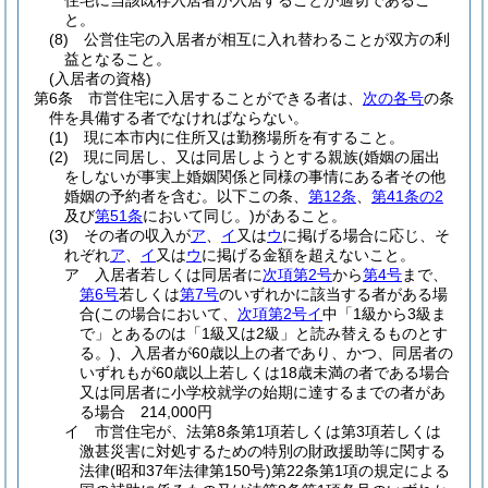
住宅に当該既存入居者が入居することが適切であるこ
と。
(8)
公営住宅の入居者が相互に入れ替わることが双方の利
益となること。
(入居者の資格)
第6条
市営住宅に入居することができる者は、
次の各号
の条
件を具備する者でなければならない。
(1)
現に本市内に住所又は勤務場所を有すること。
(2)
現に同居し、又は同居しようとする親族
(婚姻の届出
をしないが事実上婚姻関係と同様の事情にある者その他
婚姻の予約者を含む。以下この条、
第12条
、
第41条の2
及び
第51条
において同じ。)
があること。
(3)
その者の収入が
ア
、
イ
又は
ウ
に掲げる場合に応じ、そ
れぞれ
ア
、
イ
又は
ウ
に掲げる金額を超えないこと。
ア
入居者若しくは同居者に
次項第2号
から
第4号
まで、
第6号
若しくは
第7号
のいずれかに該当する者がある場
合
(この場合において、
次項第2号イ
中「1級から3級ま
で」とあるのは「1級又は2級」と読み替えるものとす
る。)
、入居者が60歳以上の者であり、かつ、同居者の
いずれもが60歳以上若しくは18歳未満の者である場合
又は同居者に小学校就学の始期に達するまでの者があ
る場合 214,000円
イ
市営住宅が、法第8条第1項若しくは第3項若しくは
激甚災害に対処するための特別の財政援助等に関する
法律
(昭和37年法律第150号)
第22条第1項の規定による