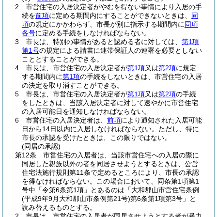
2
市営住宅の入居決定者がやむを得ない事情により入居の手
続を
前項
に定める期間内にすることができないときは、
同
項
の規定にかかわらず、市長が別に指示する期間内に
同項
各号
に定める手続をしなければならない。
3
市長は、特別の事情があると認める者に対しては、
第1項
第1号
の規定による請書に連帯保証人の連署を必要としない
こととすることができる。
4
市長は、市営住宅の入居決定者が
第1項
又は
第2項
に規定
する期間内に
第1項
の手続をしないときは、市営住宅の入居
の決定を取り消すことができる。
5
市長は、市営住宅の入居決定者が
第1項
又は
第2項
の手続
をしたときは、当該入居決定者に対して速やかに市営住宅
の入居可能日を通知しなければならない。
6
市営住宅の入居決定者は、
前項
により通知された入居可能
日から14日以内に入居しなければならない。
ただし、特に
市長の承認を受けたときは、この限りではない。
(同居の承認)
第12条
市営住宅の入居者は、当該市営住宅への入居の際に
同居した親族以外の者を同居させようとするときは、公営
住宅法施行規則第11条で定めるところにより、市長の承認
を得なければならない。
この場合において、同条第1項第1
号中「令第6条第1項」とあるのは「大和郡山市営住宅条例
(平成9年9月大和郡山市条例第21号)
第6条第1項第3号」と
読み替えるものとする。
2
市長は、市営住宅の入居者が同居させようとする者が暴力