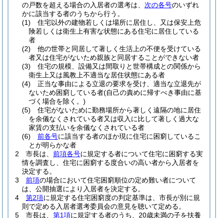
の戸数を超える場合の入居者の選考は、
次の各号
のいずれ
かに該当する者のうちから行う。
(1)
住宅以外の建物若しくは場所に居住し、又は保安上危
険若しくは衛生上有害な状態にある住宅に居住している
者
(2)
他の世帯と同居して著しく生活上の不便を受けている
者又は住宅がないため親族と同居することができない者
(3)
住宅の規模、設備又は間取りと世帯構成との関係から
衛生上又は風教上不適当な居住状態にある者
(4)
正当な事由による立退の要求を受け、適当な立退先が
ないため困窮している者
(自己の責めに帰すべき事由に基
づく場合を除く。)
(5)
住宅がないために勤務場所から著しく遠隔の地に居住
を余儀なくされている者又は収入に比して著しく過大な
家賃の支払いを余儀なくされている者
(6)
前各号
に該当する者のほか現に住宅に困窮しているこ
とが明らかな者
2
市長は、
前項各号
に規定する者について住宅に困窮する実
情を調査し、住宅に困窮する度合いの高い者から入居者を
決定する。
3
前項
の場合において住宅困窮順位の定め難い者について
は、公開抽選により入居者を決定する。
4
第2項
に規定する住宅困窮度の判定基準は、市長が別に規
則で定める入居者選考委員会の意見を聴いて定める。
5
市長は、
第1項
に規定する者のうち、20歳未満の子を扶養