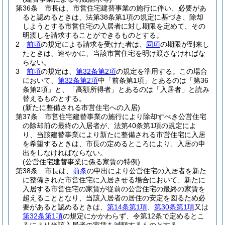
第36条
市長は、市営住宅建替事業の施行に伴い、必要があ
ると認めるときは、法第38条第1項の規定に基づき、除却
しようとする市営住宅の入居者に対し期限を定めて、その
明渡しを請求することができるものとする。
2
前項
の規定による請求を受けた者は、
同項
の期限が到来し
たときは、速やかに、当該市営住宅を明け渡さなければな
らない。
3
前項
の規定は、
第32条第2項
の規定を準用する。
この場合
において、
第32条第2項
中「前条第1項」とあるのは「第36
条第2項」と、「高額所得者」とあるのは「入居者」と読み
替えるものとする。
(新たに整備される市営住宅への入居)
第37条
市営住宅建替事業の施行により除却すべき公営住宅
の除却前の最終の入居者が、法第40条第1項の規定によ
り、当該建替事業により新たに整備される市営住宅に入居
を希望するときは、市長の定めるところにより、入居の申
出をしなければならない。
(公営住宅建替事業に係る家賃の特例)
第38条
市長は、
前条
の申出により公営住宅の入居者を新た
に整備された市営住宅に入居させる場合において、新たに
入居する市営住宅の家賃が従前の公営住宅の最終の家賃を
超えることとなり、当該入居者の居住の安定を図るため必
要があると認めるときは、
第14条第1項
、
第30条第1項
又は
第32条第1項
の規定にかかわらず、令第12条で定めるとこ