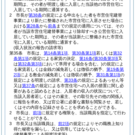
期間は、その者が明渡し後に入居した当該他の市営住宅に
入居している期間に通算する。
2
市長が
第38条
の規定による申出をした者を市営住宅建替
事業により新たに整備された市営住宅に入居させた場合に
おける
第28条
から
前条
までの規定の適用については、その
者が当該市営住宅建替事業により除却すべき公営住宅に入
居していた期間は、その者が当該新たに整備された市営住
宅に入居している期間に通算する。
(収入状況の報告の請求等)
第35条
市長は、
第14条第1項
、
第30条第1項
若しくは
第32
条第1項
の規定による家賃の決定、
第16条
(
第30条第3項
又
は
第32条第3項
において準用する場合を含む。)
の規定によ
る家賃若しくは金銭の減免若しくは徴収の猶予、
第19条第
2項
による敷金の減免若しくは徴収の猶予、
第31条第1項
の
規定による明渡しの請求、
第33条
の規定によるあっせん等
又は
第37条
の規定による市営住宅への入居の措置に関し必
要があると認めるときは、入居者の収入の状況について、
当該入居者若しくはその雇主、その取引先その他の関係人
に報告を求め、又は官公署に必要な書類を閲覧させ、若し
くはその内容を記録させることを求めることができる。
2
市長は、
前項
に規定する権限を、当該職員を指定して行わ
せることができる。
3
市長又は当該職員は、
前2項
の規定によりその職務上知り
得た秘密を漏らし、又は窃用してはならない。
(建替事業による明渡請求等)