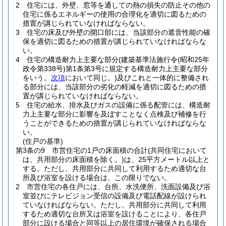
2
住宅には、外壁、窓等を通しての熱の損失の防止その他の
住宅に係るエネルギーの使用の合理化を適切に図るための
措置が講じられていなければならない。
3
住宅の床及び外壁の開口部には、当該部分の遮音性能の確
保を適切に図るための措置が講じられていなければならな
い。
4
住宅の構造耐力上主要な部分
(建築基準法施行令
(昭和25年
政令第338号)
第1条第3号に規定する構造耐力上主要な部分
をいう。
次項
において同じ。)
及びこれと一体的に整備され
る部分には、当該部分の劣化の軽減を適切に図るための措
置が講じられていなければならない。
5
住宅の給水、排水及びガスの設備に係る配管には、構造耐
力上主要な部分に影響を及ぼすことなく点検及び補修を行
うことができるための措置が講じられていなければならな
い。
(住戸の基準)
第3条の9
市営住宅の1戸の床面積の合計
(共同住宅において
は、共用部分の床面積を除く。)
は、25平方メートル以上と
する。
ただし、共用部分に共同して利用するため適切な台
所及び浴室を設ける場合は、この限りでない。
2
市営住宅の各住戸には、台所、水洗便所、洗面設備及び浴
室並びにテレビジョン受信の設備及び電話配線が設けられ
ていなければならない。
ただし、共用部分に共同して利用
するため適切な台所又は浴室を設けることにより、各住戸
部分に設ける場合と同等以上の居住環境が確保される場合