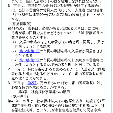
までに、当該入居者にその旨を通知しなければならない。
6
市長は、市営住宅の借上げに係る契約が終了する場合に
は、当該市営住宅の賃貸人に代わって、入居者に借地借家
法
(平成3年法律第90号)
第34条第1項の通知をすることがで
きる。
(意見聴取等)
第41条の2
市長は、必要があると認めるときは、次に掲げ
る者が暴力団員であるかどうかについて、郡山警察署長の
意見を聴くものとする。
(1)
入居の申込みをした者及びその者と現に同居し、又は
同居しようとする親族
(2)
第12条第1項
の市長の承認を得て入居者が同居させよ
うとする者
(3)
第13条第1項
の市長の承認を得て引き続き市営住宅に
居住しようとする者及びその者と現に同居している者
2
市長は、特に必要があると認めるときは、入居者又は同居
者が暴力団員であるかどうかについて、郡山警察署長の意
見を聴くことができる。
3
市長は、
前2項
に定めるもののほか、郡山警察署長に対し
必要な協力を求めることができる。
第3章
社会福祉事業等への活用
(使用許可)
第42条
市長は、社会福祉法人その他厚生省令・建設省令
(平
成8年厚生省・建設省令第1号)
第2条に規定する者
(以下「社
会福祉法人等」という。)
が市営住宅を使用して同省令第1