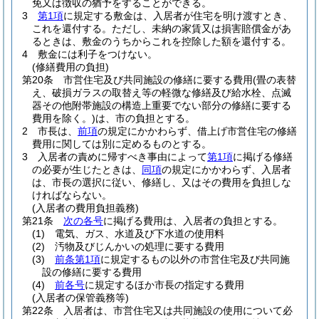
免又は徴収の猶予をすることができる。
3
第1項
に規定する敷金は、入居者が住宅を明け渡すとき、
これを還付する。
ただし、未納の家賃又は損害賠償金があ
るときは、敷金のうちからこれを控除した額を還付する。
4
敷金には利子をつけない。
(修繕費用の負担)
第20条
市営住宅及び共同施設の修繕に要する費用
(畳の表替
え、破損ガラスの取替え等の軽微な修繕及び給水栓、点滅
器その他附帯施設の構造上重要でない部分の修繕に要する
費用を除く。)
は、市の負担とする。
2
市長は、
前項
の規定にかかわらず、借上げ市営住宅の修繕
費用に関しては別に定めるものとする。
3
入居者の責めに帰すべき事由によって
第1項
に掲げる修繕
の必要が生じたときは、
同項
の規定にかかわらず、入居者
は、市長の選択に従い、修繕し、又はその費用を負担しな
ければならない。
(入居者の費用負担義務)
第21条
次の各号
に掲げる費用は、入居者の負担とする。
(1)
電気、ガス、水道及び下水道の使用料
(2)
汚物及びじんかいの処理に要する費用
(3)
前条第1項
に規定するもの以外の市営住宅及び共同施
設の修繕に要する費用
(4)
前各号
に規定するほか市長の指定する費用
(入居者の保管義務等)
第22条
入居者は、市営住宅又は共同施設の使用について必