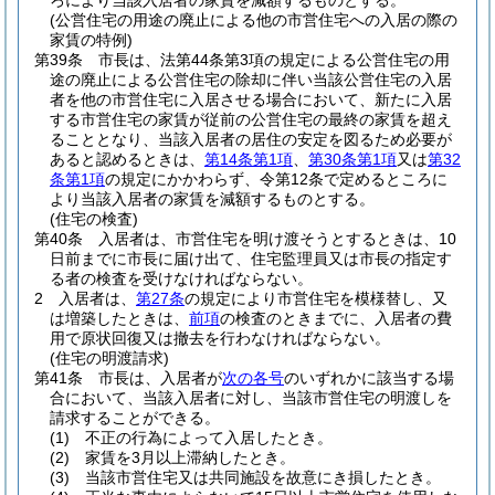
ろにより当該入居者の家賃を減額するものとする。
(公営住宅の用途の廃止による他の市営住宅への入居の際の
家賃の特例)
第39条
市長は、法第44条第3項の規定による公営住宅の用
途の廃止による公営住宅の除却に伴い当該公営住宅の入居
者を他の市営住宅に入居させる場合において、新たに入居
する市営住宅の家賃が従前の公営住宅の最終の家賃を超え
ることとなり、当該入居者の居住の安定を図るため必要が
あると認めるときは、
第14条第1項
、
第30条第1項
又は
第32
条第1項
の規定にかかわらず、令第12条で定めるところに
より当該入居者の家賃を減額するものとする。
(住宅の検査)
第40条
入居者は、市営住宅を明け渡そうとするときは、10
日前までに市長に届け出て、住宅監理員又は市長の指定す
る者の検査を受けなければならない。
2
入居者は、
第27条
の規定により市営住宅を模様替し、又
は増築したときは、
前項
の検査のときまでに、入居者の費
用で原状回復又は撤去を行わなければならない。
(住宅の明渡請求)
第41条
市長は、入居者が
次の各号
のいずれかに該当する場
合において、当該入居者に対し、当該市営住宅の明渡しを
請求することができる。
(1)
不正の行為によって入居したとき。
(2)
家賃を3月以上滞納したとき。
(3)
当該市営住宅又は共同施設を故意にき損したとき。