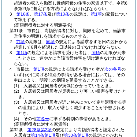
超過者の収入を勘案し近傍同種の住宅の家賃以下で、令第8
条第2項に規定する方法によらなければならない。
3
第16条
、
第17条
及び
第19条
の規定は、
第1項
の家賃につい
て準用する。
(高額所得者に対する明渡要求)
第31条
市長は、高額所得者に対し、期限を定めて、当該市
営住宅の明渡しを請求するものとする。
2
前項
の期限は、
同項
の規定による請求をする日の翌日から
起算して6月を経過した日以後の日でなければならない。
3
第1項
の規定による請求を受けた者は、
同項
の期限が到来
したときは、速やかに当該市営住宅を明け渡さなければな
らない。
4
市長は、
第1項
の規定による請求を受けた者が
次の各号
の
いずれかに掲げる特別の事情がある場合においては、その
申出により、明渡しの期限を延長することができる。
(1)
入居者又は同居者が病気にかかっているとき。
(2)
入居者又は同居者が災害により著しい損害を受けたと
き。
(3)
入居者又は同居者が近い将来において定年退職する等
の理由により、収入が著しく減少することが予想される
とき。
(4)
その他
前各号
に準ずる特別の事情があるとき。
(高額所得者に対する家賃等)
第32条
第28条第2項
の規定により高額所得者と認定された
入居者は
第14条第1項
及び
第30条第1項
の規定にかかわら