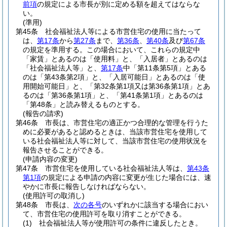
前項
の規定による市長が別に定める額を超えてはならな
い。
(準用)
第45条
社会福祉法人等による市営住宅の使用に当たって
は、
第17条
から
第27条
まで、
第36条
、
第40条
及び
第67条
の規定を準用する。
この場合において、これらの規定中
「家賃」とあるのは「使用料」と、「入居者」とあるのは
「社会福祉法人等」と、
第17条
中「第11条第5項」とある
のは「第43条第2項」と、「入居可能日」とあるのは「使
用開始可能日」と、「第32条第1項又は第36条第1項」とあ
るのは「第36条第1項」と、「第41条第1項」とあるのは
「第48条」と読み替えるものとする。
(報告の請求)
第46条
市長は、市営住宅の適正かつ合理的な管理を行うた
めに必要があると認めるときは、当該市営住宅を使用して
いる社会福祉法人等に対して、当該市営住宅の使用状況を
報告させることができる。
(申請内容の変更)
第47条
市営住宅を使用している社会福祉法人等は、
第43条
第1項
の規定による申請の内容に変更が生じた場合には、速
やかに市長に報告しなければならない。
(使用許可の取消し)
第48条
市長は、
次の各号
のいずれかに該当する場合におい
て、市営住宅の使用許可を取り消すことができる。
(1)
社会福祉法人等が使用許可の条件に違反したとき。