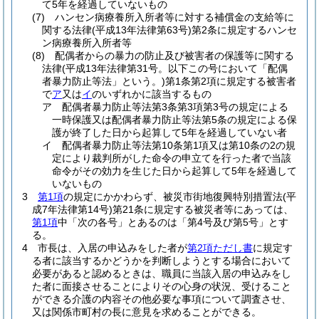
て5年を経過していないもの
(7)
ハンセン病療養所入所者等に対する補償金の支給等に
関する法律
(平成13年法律第63号)
第2条に規定するハンセ
ン病療養所入所者等
(8)
配偶者からの暴力の防止及び被害者の保護等に関する
法律
(平成13年法律第31号。以下この号において「配偶
者暴力防止等法」という。)
第1条第2項に規定する被害者
で
ア
又は
イ
のいずれかに該当するもの
ア
配偶者暴力防止等法第3条第3項第3号の規定による
一時保護又は配偶者暴力防止等法第5条の規定による保
護が終了した日から起算して5年を経過していない者
イ
配偶者暴力防止等法第10条第1項又は第10条の2の規
定により裁判所がした命令の申立てを行った者で当該
命令がその効力を生じた日から起算して5年を経過して
いないもの
3
第1項
の規定にかかわらず、被災市街地復興特別措置法
(平
成7年法律第14号)
第21条に規定する被災者等にあっては、
第1項
中「次の各号」とあるのは「第4号及び第5号」とす
る。
4
市長は、入居の申込みをした者が
第2項ただし書
に規定す
る者に該当するかどうかを判断しようとする場合において
必要があると認めるときは、職員に当該入居の申込みをし
た者に面接させることによりその心身の状況、受けること
ができる介護の内容その他必要な事項について調査させ、
又は関係市町村の長に意見を求めることができる。