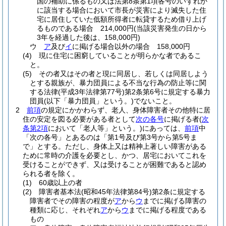
国の補助に係るもの又は法第8条第1項各号のいずれか
に該当する場合において市長が災害により滅失した住
宅に居住していた低額所得者に転貸するため借り上げ
るものである場合 214,000円
(当該災害発生の日から
3年を経過した後は、158,000円)
ウ
ア
及び
イ
に掲げる場合以外の場合 158,000円
(4)
現に住宅に困窮していることが明らかな者であるこ
と。
(5)
その者又はその者と現に同居し、若しくは同居しよう
とする親族が、暴力団員による不当な行為の防止等に関
する法律
(平成3年法律第77号)
第2条第6号に規定する暴力
団員
(以下「暴力団員」という。)
でないこと。
2
前項
の規定にかかわらず、老人、身体障害者その他特に居
住の安定を図る必要がある者として
次の各号
に掲げる者
(
次
条第2項
において「老人等」という。)
にあっては、
前項
中
「次の各号」とあるのは「第1号及び第3号から第5号ま
で」とする。
ただし、身体上又は精神上著しい障害がある
ために常時の介護を必要とし、かつ、居宅においてこれを
受けることができず、又は受けることが困難であると認め
られる者を除く。
(1)
60歳以上の者
(2)
障害者基本法
(昭和45年法律第84号)
第2条に規定する
障害者でその障害の程度が
ア
から
ウ
までに掲げる障害の
種類に応じ、それぞれ
ア
から
ウ
までに掲げる程度である
もの