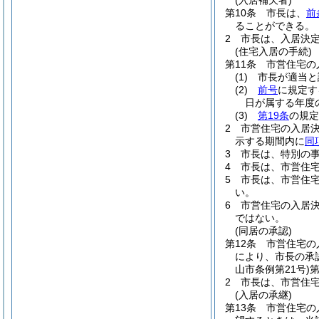
(入居補欠者)
第10条
市長は、
前
ることができる。
2
市長は、入居決
(住宅入居の手続)
第11条
市営住宅の
(1)
市長が適当と
(2)
前号
に規定す
日が属する年度
(3)
第19条
の規定
2
市営住宅の入居
示する期間内に
同
3
市長は、特別の
4
市長は、市営住
5
市長は、市営住
い。
6
市営住宅の入居
ではない。
(同居の承認)
第12条
市営住宅の
により、市長の承
山市条例第21号)
2
市長は、市営住
(入居の承継)
第13条
市営住宅の