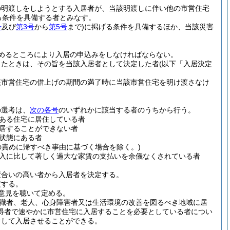
の明渡しをしようとする入居者が、当該明渡しに伴い他の市営住宅
る条件を具備する者とみなす。
号
及び
第3号
から
第5号
まで)
に掲げる条件を具備するほか、当該災害
めるところにより入居の申込みをしなければならない。
したときは、その旨を当該入居者として決定した者
(以下「入居決定
該市営住宅の借上げの期間の満了時に当該市営住宅を明け渡さなけ
の選考は、
次の各号
のいずれかに該当する者のうちから行う。
ある住宅に居住している者
居することができない者
状態にある者
の責めに帰すべき事由に基づく場合を除く。)
入に比して著しく過大な家賃の支払いを余儀なくされている者
度合いの高い者から入居者を決定する。
定する。
意見を聴いて定める。
離職者、老人、心身障害者又は生活環境の改善を図るべき地域に居
得者で速やかに市営住宅に入居することを必要としている者につい
考して入居させることができる。