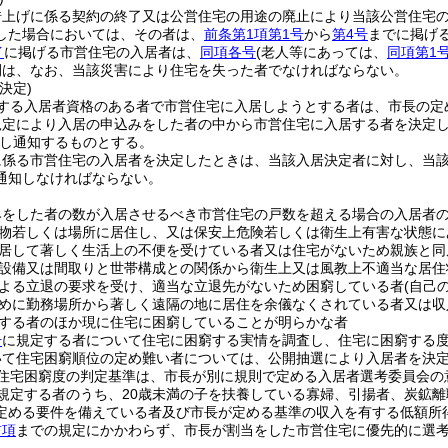
借上げに係る契約の終了又は公営住宅の用途の廃止により当該公営住宅
した場合においては、その者は、
前条第1項第1号
から
第4号
までに掲げ
イ
に掲げる市営住宅の入居者は、
同項各号
(老人等にあっては、
同項第1
間は、なお、当該災害により住宅を失った者でなければならない。
決定)
する入居者資格のある者で市営住宅に入居しようとする者は、市長の定
規定により入居の申込みをした者の中から市営住宅に入居する者を決定
し通知するものとする。
に係る市営住宅の入居者を決定したときは、当該入居決定者に対し、当
通知しなければならない。
みをした者の数が入居させるべき市営住宅の戸数を超える場合の入居者
物若しくは場所に居住し、又は保安上危険若しくは衛生上有害な状態に
居して著しく生活上の不便を受けている者又は住宅がないため親族と同
設備又は間取りと世帯構成との関係から衛生上又は風教上不適当な居住
よる立退の要求を受け、適当な立退先がないため困窮している者
(自己
めに勤務場所から著しく遠隔の地に居住を余儀なくされている者又は収
する者のほか現に住宅に困窮していることが明らかな者
号
に規定する者について住宅に困窮する実情を調査し、住宅に困窮する
いて住宅困窮順位の定め難い者については、公開抽選により入居者を決
住宅困窮度の判定基準は、市長が別に規則で定める入居者選考委員会の
規定する者のうち、20歳未満の子を扶養している寡婦、引揚者、炭鉱
定める要件を備えている者及び市長が定める基準の収入を有する低額所
前項
までの規定にかかわらず、市長が割当をした市営住宅に優先的に選