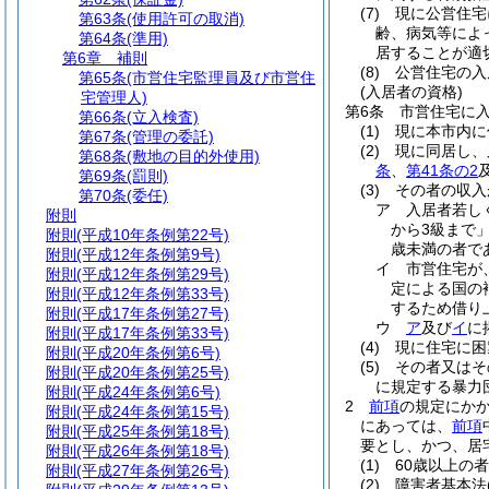
(7)
現に公営住宅
第63条
(使用許可の取消)
齢、病気等によ
第64条
(準用)
居することが適
第6章
補則
(8)
公営住宅の入
第65条
(市営住宅監理員及び市営住
(入居者の資格)
宅管理人)
第6条
市営住宅に
第66条
(立入検査)
(1)
現に本市内に
第67条
(管理の委託)
(2)
現に同居し、
第68条
(敷地の目的外使用)
条
、
第41条の2
第69条
(罰則)
(3)
その者の収入
第70条
(委任)
ア
入居者若し
附則
から3級まで
附則
(平成10年条例第22号)
歳未満の者で
附則
(平成12年条例第9号)
イ
市営住宅が
附則
(平成12年条例第29号)
定による国の
附則
(平成12年条例第33号)
するため借り上
附則
(平成17年条例第27号)
ウ
ア
及び
イ
に
附則
(平成17年条例第33号)
(4)
現に住宅に困
附則
(平成20年条例第6号)
(5)
その者又はそ
附則
(平成20年条例第25号)
に規定する暴力
附則
(平成24年条例第6号)
2
前項
の規定にか
附則
(平成24年条例第15号)
にあっては、
前項
附則
(平成25年条例第18号)
要とし、かつ、居
附則
(平成26年条例第18号)
(1)
60歳以上の者
附則
(平成27年条例第26号)
(2)
障害者基本法