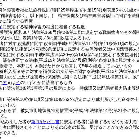
の
身体障害者福祉法施行規則
(昭和25年厚生省令第15号)
別表第5号の1級
知的障害を除く。以下同じ。)
精神保健及び精神障害者福祉に関する法
かに該当する程度
イ
に規定する精神障害の程度に相当する程度
援護法
(昭和38年法律第168号)
第2条第1項に規定する戦傷病者でその障
で又は同法別表第1号表ノ3の第1款症であるもの
者に対する援護に関する法律
(平成6年法律第117号)
第11条第1項の規
昭和25年法律第144号)
第6条第1項に規定する被保護者又は中国残留邦
支援に関する法律
(平成6年法律第30号)
第14条第1項に規定する支援給付
一部を改正する法律
(平成19年法律第127号)
附則第4条第1項に規定する
揚者で、本邦に引き揚げた日から起算して5年を経過していないもの
養所入所者等に対する補償金の支給等に関する法律
(平成13年法律第63
暴力の防止及び被害者の保護等に関する法律
(平成13年法律第31号。
で
ア
又は
イ
のいずれかに該当するもの
防止等法第3条第3項第3号の規定による一時保護又は配偶者暴力防止等
防止等法第10条第1項又は第10条の2の規定により裁判所がした命令の
ないもの
かわらず、被災市街地復興特別措置法
(平成7年法律第14号)
第21条に規
する。
申込みをした者が
第2項ただし書
に規定する者に該当するかどうかを判断
た者に面接させることによりその心身の状況、受けることができる介護
ができる。
)