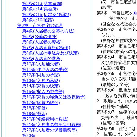
(5)
市営住宅監理
第3条の13
(児童遊園)
(設置)
第3条の14
(集会所)
第3条
市営住宅を
第3条の15
(広場及び緑地)
第1章の2
市
第3条の16
(通路)
(健全な地域社会の
第2章
市営住宅の管理
第3条の2
市営住宅
第4条
(入居者の公募の方法)
らない。
第5条
(公募の例外)
(良好な居住環境の
第6条
(入居者の資格)
第3条の3
市営住宅
第7条
(入居者資格の特例)
(費用の縮減への配
第8条
(入居の申込み及び決定)
第3条の4
市営住宅
第9条
(入居者の選考)
及び維持管理に要
第10条
(入居補欠者)
(位置の選定)
第11条
(住宅入居の手続)
第3条の5
市営住宅
第12条
(同居の承認)
地をできる限り避
第13条
(入居の承継)
(敷地の安全等)
第14条
(家賃の決定)
第3条の6
敷地が地
第15条
(収入の申告等)
上必要な措置が講
第16条
(家賃の減免又は徴収猶予)
2
敷地には、雨水
第17条
(家賃の納付)
(住棟等の基準)
第18条
(督促)
第3条の7
住棟その
第19条
(敷金)
災害の防止、騒音
第20条
(修繕費用の負担)
(住宅の基準)
第21条
(入居者の費用負担義務)
第3条の8
住宅には
第22条
(入居者の保管義務等)
2
住宅には、外壁
第23条