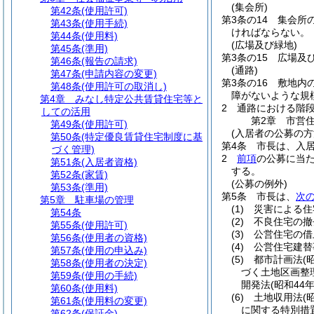
(集会所)
第42条
(使用許可)
第3条の14
集会所
第43条
(使用手続)
ければならない。
第44条
(使用料)
(広場及び緑地)
第45条
(準用)
第3条の15
広場及
第46条
(報告の請求)
(通路)
第47条
(申請内容の変更)
第3条の16
敷地内
第48条
(使用許可の取消し)
障がないような規
第4章
みなし特定公共賃貸住宅等と
2
通路における階
しての活用
第2章
市営
第49条
(使用許可)
(入居者の公募の方
第50条
(特定優良賃貸住宅制度に基
第4条
市長は、入
づく管理)
2
前項
の公募に当
第51条
(入居者資格)
する。
第52条
(家賃)
(公募の例外)
第53条
(準用)
第5条
市長は、
次
第5章
駐車場の管理
(1)
災害による住
第54条
(2)
不良住宅の撤
第55条
(使用許可)
(3)
公営住宅の借
第56条
(使用者の資格)
(4)
公営住宅建替
第57条
(使用の申込み)
(5)
都市計画法
(
第58条
(使用者の決定)
づく土地区画整
第59条
(使用の手続)
開発法
(昭和44
第60条
(使用料)
(6)
土地収用法
(
第61条
(使用料の変更)
に関する特別措
第62条
(保証金)