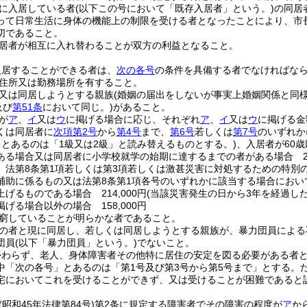
に入居している者
(以下この号において「既存入居者」という。)
の同居
って日常生活に身体の機能上の制限を受ける者となったことにより、市
切であること。
居者が相互に入れ替わることが双方の利益となること。
入居することができる者は、
次の各号
の条件を具備する者でなければな
住所又は勤務場所を有すること。
又は同居しようとする親族
(婚姻の届出をしないが事実上婚姻関係と同
及び
第51条
において同じ。)
があること。
が
ア
、
イ
又は
ウ
に掲げる場合に応じ、それぞれ
ア
、
イ
又は
ウ
に掲げる金
くは同居者に
次項第2号
から
第4号
まで、
第6号
若しくは
第7号
のいずれか
」とあるのは「1級又は2級」と読み替えるものとする。)
、入居者が60
ある場合又は同居者に小学校就学の始期に達するまでの者がある場合 214
、法第8条第1項若しくは第3項若しくは激甚災害に対処するための特別
補助に係るもの又は法第8条第1項各号のいずれかに該当する場合にお
げるものである場合 214,000円
(当該災害発生の日から3年を経過した後は
掲げる場合以外の場合 158,000円
窮していることが明らかな者であること。
の者と現に同居し、若しくは同居しようとする親族が、暴力団員による
団員
(以下「暴力団員」という。)
でないこと。
かわらず、老人、身体障害者その他特に居住の安定を図る必要がある者
中「次の各号」とあるのは「第1号及び第3号から第5号まで」とする。
宅においてこれを受けることができず、又は受けることが困難であると
(昭和45年法律第84号)
第2条に規定する障害者でその障害の程度が
ア
か