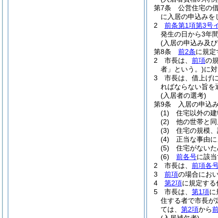
第7条
公営住宅の
に入居の申込みを
2
前条第1項第3号
発生の日から3年
(入居の申込み及び
第8条
前2条
に規定
2
市長は、
前項
の
者」という。)
に対
3
市長は、借上げ
ればならない旨を
(入居者の選考)
第9条
入居の申込
(1)
住宅以外の建
(2)
他の世帯と同
(3)
住宅の規模、
(4)
正当な事由に
(5)
住宅がないた
(6)
前各号
に該当
2
市長は、
前項各
3
前項
の場合にお
4
第2項
に規定する
5
市長は、
第1項
に
住する者で市長が
ては、
第2項
から