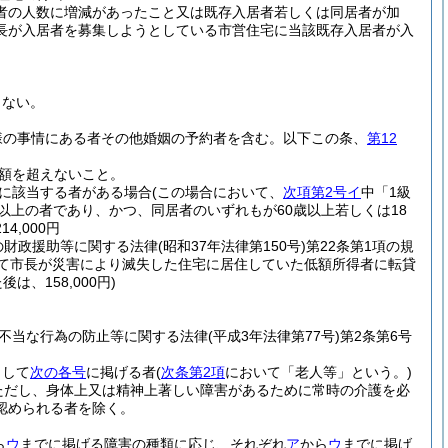
者の人数に増減があったこと又は既存入居者若しくは同居者が加
長が入居者を募集しようとしている市営住宅に当該既存入居者が入
らない。
様の事情にある者その他婚姻の予約者を含む。以下この条、
第12
額を超えないこと。
に該当する者がある場合
(この場合において、
次項第2号イ
中「1級
歳以上の者であり、かつ、同居者のいずれもが60歳以上若しくは18
,000円
の財政援助等に関する法律
(昭和37年法律第150号)
第22条第1項の規
いて市長が災害により滅失した住宅に居住していた低額所得者に転貸
、158,000円)
不当な行為の防止等に関する法律
(平成3年法律第77号)
第2条第6号
として
次の各号
に掲げる者
(
次条第2項
において「老人等」という。)
ただし、身体上又は精神上著しい障害があるために常時の介護を必
認められる者を除く。
ら
ウ
までに掲げる障害の種類に応じ、それぞれ
ア
から
ウ
までに掲げ