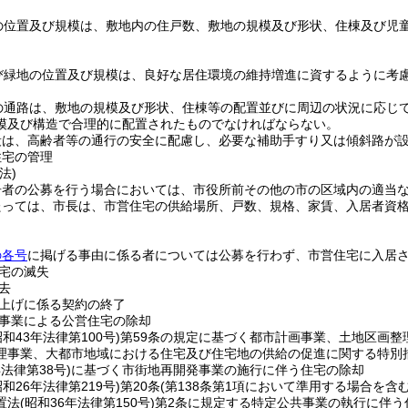
の位置及び規模は、敷地内の住戸数、敷地の規模及び形状、住棟及び児
び緑地の位置及び規模は、良好な居住環境の維持増進に資するように考
の通路は、敷地の規模及び形状、住棟等の配置並びに周辺の状況に応じ
模及び構造で合理的に配置されたものでなければならない。
段は、高齢者等の通行の安全に配慮し、必要な補助手すり又は傾斜路が
住宅の管理
法)
居者の公募を行う場合においては、市役所前その他の市の区域内の適当
たっては、市長は、市営住宅の供給場所、戸数、規格、家賃、入居者資
の各号
に掲げる事由に係る者については公募を行わず、市営住宅に入居
宅の滅失
去
上げに係る契約の終了
事業による公営住宅の除却
昭和43年法律第100号)
第59条の規定に基づく都市計画事業、土地区画整
理事業、大都市地域における住宅及び住宅地の供給の促進に関する特別
年法律第38号)
に基づく市街地再開発事業の施行に伴う住宅の除却
昭和26年法律第219号)
第20条
(第138条第1項において準用する場合を含む
置法
(昭和36年法律第150号)
第2条に規定する特定公共事業の執行に伴う