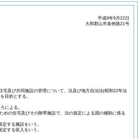
平成9年9月22日
大和郡山市条例第21号
住宅及び共同施設の管理について、法及び地方自治法
(昭和22年法
とを目的とする。
ころによる。
ための住宅及びその附帯施設で、法の規定による国の補助に係る
規定する施設をいう。
に規定する収入をいう。
。