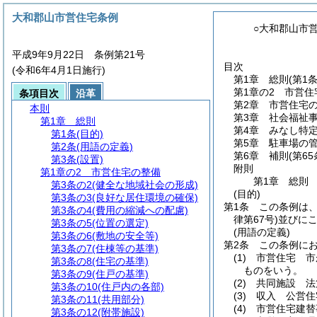
大和郡山市営住宅条例
○大和郡山市
平成9年9月22日 条例第21号
目次
(令和6年4月1日施行)
第1章
総則
(第1
第1章の2
市営住
条項目次
沿革
第2章
市営住宅
本則
第3章
社会福祉
第1章
総則
第4章
みなし特
第1条
(目的)
第5章
駐車場の
第2条
(用語の定義)
第6章
補則
(第6
第3条
(設置)
附則
第1章の2
市営住宅の整備
第1章
総則
第3条の2
(健全な地域社会の形成)
(目的)
第3条の3
(良好な居住環境の確保)
第1条
この条例は
第3条の4
(費用の縮減への配慮)
律第67号)
並びに
第3条の5
(位置の選定)
(用語の定義)
第3条の6
(敷地の安全等)
第2条
この条例に
第3条の7
(住棟等の基準)
(1)
市営住宅 市
第3条の8
(住宅の基準)
ものをいう。
第3条の9
(住戸の基準)
(2)
共同施設 法
第3条の10
(住戸内の各部)
(3)
収入 公営住
第3条の11
(共用部分)
(4)
市営住宅建替
第3条の12
(附帯施設)