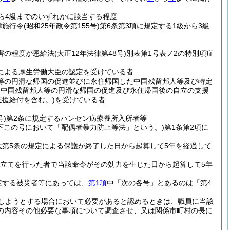
から4級までのいずれかに該当する程度
律施行令
(昭和25年政令第155号)
第6条第3項に規定する1級から3級
害の程度が恩給法
(大正12年法律第48号)
別表第1号表ノ2の特別項症
定による厚生労働大臣の認定を受けている者
人等の円滑な帰国の促進並びに永住帰国した中国残留邦人等及び特定
(中国残留邦人等の円滑な帰国の促進及び永住帰国後の自立の支援
支援給付を含む。)
を受けている者
号)
第2条に規定するハンセン病療養所入所者等
以下この号において「配偶者暴力防止等法」という。)
第1条第2項に
法第5条の規定による保護が終了した日から起算して5年を経過して
申立てを行った者で当該命令がその効力を生じた日から起算して5年
定する被災者等にあっては、
第1項
中「次の各号」とあるのは「第4
しようとする場合において必要があると認めるときは、職員に当該
の内容その他必要な事項について調査させ、又は関係市町村の長に