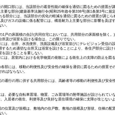
壁の開口部には、当該部分の遮音性能の確保を適切に図るための措置が
上主要な部分
(建築基準法施行令
(昭和25年政令第338号)
第1条第3号に規
れる部分には、当該部分の劣化の軽減を適切に図るための措置が講じら
水及びガスの設備に係る配管には、構造耐力上主要な部分に影響を及ぼ
ない。
の1戸の床面積の合計
(共同住宅においては、共用部分の床面積を除く。)
台所及び浴室を設ける場合は、この限りでない。
戸には、台所、水洗便所、洗面設備及び浴室並びにテレビジョン受信の
用するため適切な台所又は浴室を設けることにより、各住戸部分に設け
室を設けることを要しない。
戸には、居室内における化学物質の発散による衛生上の支障の防止を図
の各部には、移動の利便性及び安全性の確保を適切に図るための措置そ
ければならない。
宅の通行の用に供する共用部分には、高齢者等の移動の利便性及び安全
には、必要な自転車置場、物置、ごみ置場等の附帯施設が設けられてい
は、入居者の衛生、利便等及び良好な居住環境の確保に支障が生じない
園の位置及び規模は、敷地内の住戸数、敷地の規模及び形状、住棟の配
ない。