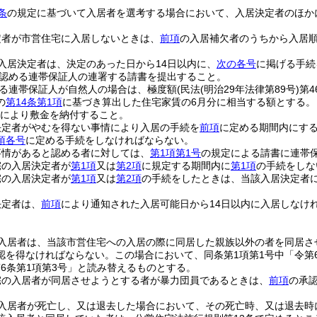
条
の規定に基づいて入居者を選考する場合において、入居決定者のほか
定者が市営住宅に入居しないときは、
前項
の入居補欠者のうちから入居
入居決定者は、決定のあった日から14日以内に、
次の各号
に掲げる手続
認める連帯保証人の連署する請書を提出すること。
る連帯保証人が自然人の場合は、極度額
(民法
(明治29年法律第89号)
第4
の
第14条第1項
に基づき算出した住宅家賃の6月分に相当する額とする。
により敷金を納付すること。
決定者がやむを得ない事情により入居の手続を
前項
に定める期間内にす
項各号
に定める手続をしなければならない。
事情があると認める者に対しては、
第1項第1号
の規定による請書に連帯
宅の入居決定者が
第1項
又は
第2項
に規定する期間内に
第1項
の手続をしな
宅の入居決定者が
第1項
又は
第2項
の手続をしたときは、当該入居決定者
決定者は、
前項
により通知された入居可能日から14日以内に入居しなけ
入居者は、当該市営住宅への入居の際に同居した親族以外の者を同居さ
認を得なければならない。
この場合において、同条第1項第1号中「令第
第6条第1項第3号」と読み替えるものとする。
宅の入居者が同居させようとする者が暴力団員であるときは、
前項
の承
入居者が死亡し、又は退去した場合において、その死亡時、又は退去時