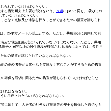
講じられていなければならない。
定する構造耐力上主要な部分をいう。
次項
において同じ。)
及びこれ
れていなければならない。
すことなく点検及び補修を行うことができるための措置が講じられ
は、25平方メートル以上とする。
ただし、共用部分に共同して利
設備及び電話配線が設けられていなければならない。
ただし、共用
る場合と同等以上の居住環境が確保される場合にあっては、各住戸
るための措置が講じられていなければならない。
の他の高齢者等が日常生活を支障なく営むことができるための措置
性の確保を適切に図るための措置が講じられていなければならな
なければならない。
ように考慮されたものでなければならない。
置等に応じて、入居者の利便及び児童等の安全を確保した適切なも