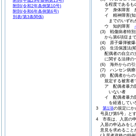
附則
(平成29年条例第13号)
る程度であるも
附則
(令和2年条例第10号)
ア
身体障害 
附則
(令和6年条例第6号)
イ
精神障害
(
別表
(第3条関係)
までのいずれ
ウ
知的障害
(3)
戦傷病者特別
から第6項症ま
(4)
原子爆弾被爆
(5)
生活保護法
(
配偶者の自立の
に関する法律の
(6)
海外からの引
(7)
ハンセン病療
(8)
配偶者からの
規定する被害者
ア
配偶者暴力
いない者
イ
配偶者暴力
を経過してい
3
第1項
の規定にか
号及び第5号」と
4
市長は、入居の
入居の申込みをし
意見を求めること
(入居者資格の特例