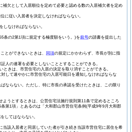
に補欠として入居順位を定めて必要と認める数の入居補欠者を定め
順位に従い入居者を決定しなければならない。
をしなければならない。
65条の2第1項に規定する極度額をいう。)
を
前号
の請書を提出した
ることができないときは、
同項
の規定にかかわらず、市長が別に指
保証人の連署を必要としないこととすることができる。
いときは、市営住宅の入居の決定を取り消すことができる。
に対して速やかに市営住宅の入居可能日を通知しなければならな
ればならない。
ただし、特に市長の承認を受けたときは、この限り
せようとするときは、公営住宅法施行規則第11条で定めるところ
6条第1項」とあるのは「大和郡山市営住宅条例
(平成9年9月大和郡
認をしてはならない。
に当該入居者と同居していた者が引き続き当該市営住宅に居住を希