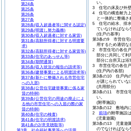
い。
第24条
3
住宅の床及び外
第25条
4
住宅の構造耐力
第26条
と一体的に整備さ
第27条
5
住宅の給水、排
第28条
(収入超過者等に関する認定)
ていなければなら
第29条
(明渡し努力義務)
(住戸の基準)
第30条
(収入超過者に対する家賃)
第3条の9
市営住宅
第31条
(高額所得者に対する明渡要
用するため適切な
求)
2
市営住宅の各住
第32条
(高額所得者に対する家賃等)
部分に共同して利
第33条
(住宅のあっせん等)
部分に台所又は浴
第34条
(期間通算)
3
市営住宅の各住
第35条
(収入状況の報告の請求等)
(住戸内の各部)
第36条
(建替事業による明渡請求等)
第3条の10
住戸内
第37条
(新たに整備される市営住宅
が講じられていな
への入居)
(共用部分)
第38条
(公営住宅建替事業に係る家
第3条の11
市営住
賃の特例)
い。
第39条
(公営住宅の用途の廃止によ
(附帯施設)
る他の市営住宅への入居の際の家
第3条の12
敷地内
賃の特例)
2
前項
の附帯施設
第40条
(住宅の検査)
(児童遊園)
第41条
(住宅の明渡請求)
第3条の13
児童遊
第41条の2
(意見聴取等)
のでなければなら
第3章
社会福祉事業等への活用