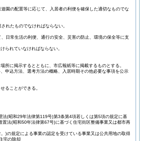
童遊園の配置等に応じて、入居者の利便を確保した適切なものでな
慮されたものでなければならない。
て、日常生活の利便、通行の安全、災害の防止、環境の保全等に支
設けられていなければならない。
な場所に掲示するとともに、市広報紙等に掲載するものとする。
格、申込方法、選考方法の概略、入居時期その他必要な事項を公示
させることができる。
理法
(昭和29年法律第119号)
第3条第4項若しくは第5項の規定に基
措置法
(昭和50年法律第67号)
に基づく住宅街区整備事業又は都市再
。)
の規定による事業の認定を受けている事業又は公共用地の取得
住宅の除却