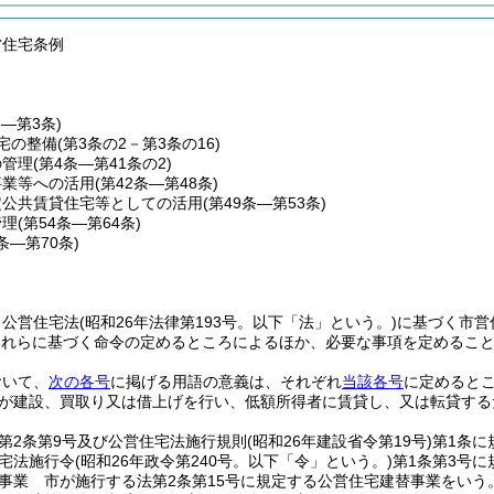
営住宅条例
条―第3条)
宅の整備
(第3条の2－第3条の16)
の管理
(第4条―第41条の2)
事業等への活用
(第42条―第48条)
定公共賃貸住宅等としての活用
(第49条―第53条)
管理
(第54条―第64条)
5条―第70条)
、公営住宅法
(昭和26年法律第193号。以下「法」という。)
に基づく市営
これらに基づく命令の定めるところによるほか、必要な事項を定めるこ
おいて、
次の各号
に掲げる用語の意義は、それぞれ
当該各号
に定めると
が建設、買取り又は借上げを行い、低額所得者に賃貸し、又は転貸する
第2条第9号及び公営住宅法施行規則
(昭和26年建設省令第19号)
第1条に
宅法施行令
(昭和26年政令第240号。以下「令」という。)
第1条第3号
事業 市が施行する法第2条第15号に規定する公営住宅建替事業をいう