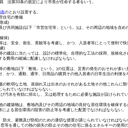
員 法第33条の規定により市長が任命する者をいう。
別表
のとおり設置する。
営住宅の整備
形成)
及び共同施設
(以下「市営住宅等」という。)
は、その周辺の地域を含め
確保)
等は、安全、衛生、美観等を考慮し、かつ、入居者等にとって便利で快
慮)
等の建設に当たっては、設計の標準化、合理的な工法の採用、規格化さ
する費用の縮減に配慮しなければならない。
等の敷地
(以下「敷地」という。)
の位置は、災害の発生のおそれが多い
け、かつ、通勤、通学、日用品の購買その他入居者の日常生活の利便を
盤の軟弱な土地、崖崩れ又は出水のおそれがある土地その他これらに類
じられていなければならない。
及び汚水を有効に排出し、又は処理するために必要な施設が設けられて
他の建築物は、敷地内及びその周辺の地域の良好な居住環境を確保する
等による居住環境の阻害の防止等を考慮した配置でなければならない。
、防火、避難及び防犯のための適切な措置が講じられていなければなら
、窓等を通しての熱の損失の防止その他の住宅に係るエネルギーの使用