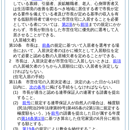
している寡婦、引揚者、炭鉱離職者、老人、心身障害者又
は生活環境の改善を図るべき地域に居住する者で市長が定
める要件を備えている者及び市長が定める基準の収入を有
する低額所得者で速やかに市営住宅に入居することを必要
としている者については、
第2項
から
前項
までの規定にかか
わらず、市長が割当をした市営住宅に優先的に選考して入
居させることができる。
(入居補欠者)
第10条
市長は、
前条
の規定に基づいて入居者を選考する場
合において、入居決定者のほかに補欠として入居順位を定
めて必要と認める数の入居補欠者を定めることができる。
2
市長は、入居決定者が市営住宅に入居しないときは、
前項
の入居補欠者のうちから入居順位に従い入居者を決定しな
ければならない。
(住宅入居の手続)
第11条
市営住宅の入居決定者は、決定のあった日から14日
以内に、
次の各号
に掲げる手続をしなければならない。
(1)
市長が適当と認める連帯保証人の連署する請書を提出
すること。
(2)
前号
に規定する連帯保証人が自然人の場合は、極度額
(民法
(明治29年法律第89号)
第465条の2第1項に規定する
極度額をいう。)
を
前号
の請書を提出した日が属する年度
の
第14条第1項
に基づき算出した住宅家賃の6月分に相当
する額とする。
(3)
第19条
の規定により敷金を納付すること。