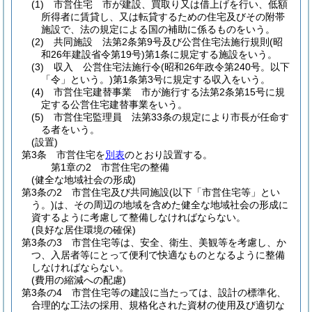
(1)
市営住宅 市が建設、買取り又は借上げを行い、低額
所得者に賃貸し、又は転貸するための住宅及びその附帯
施設で、法の規定による国の補助に係るものをいう。
(2)
共同施設 法第2条第9号及び公営住宅法施行規則
(昭
和26年建設省令第19号)
第1条に規定する施設をいう。
(3)
収入 公営住宅法施行令
(昭和26年政令第240号。以下
「令」という。)
第1条第3号に規定する収入をいう。
(4)
市営住宅建替事業 市が施行する法第2条第15号に規
定する公営住宅建替事業をいう。
(5)
市営住宅監理員 法第33条の規定により市長が任命す
る者をいう。
(設置)
第3条
市営住宅を
別表
のとおり設置する。
第1章の2
市営住宅の整備
(健全な地域社会の形成)
第3条の2
市営住宅及び共同施設
(以下「市営住宅等」とい
う。)
は、その周辺の地域を含めた健全な地域社会の形成に
資するように考慮して整備しなければならない。
(良好な居住環境の確保)
第3条の3
市営住宅等は、安全、衛生、美観等を考慮し、か
つ、入居者等にとって便利で快適なものとなるように整備
しなければならない。
(費用の縮減への配慮)
第3条の4
市営住宅等の建設に当たっては、設計の標準化、
合理的な工法の採用、規格化された資材の使用及び適切な