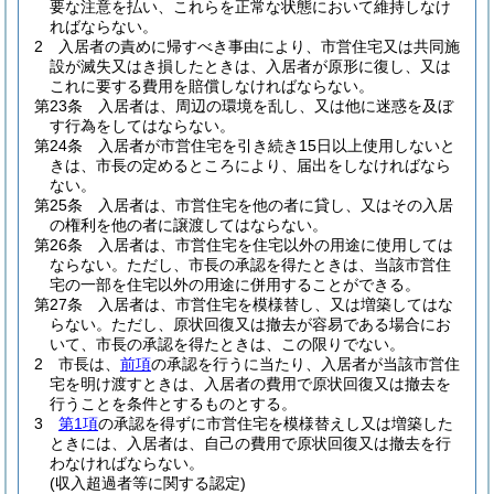
要な注意を払い、これらを正常な状態において維持しなけ
ればならない。
2
入居者の責めに帰すべき事由により、市営住宅又は共同施
設が滅失又はき損したときは、入居者が原形に復し、又は
これに要する費用を賠償しなければならない。
第23条
入居者は、周辺の環境を乱し、又は他に迷惑を及ぼ
す行為をしてはならない。
第24条
入居者が市営住宅を引き続き15日以上使用しないと
きは、市長の定めるところにより、届出をしなければなら
ない。
第25条
入居者は、市営住宅を他の者に貸し、又はその入居
の権利を他の者に譲渡してはならない。
第26条
入居者は、市営住宅を住宅以外の用途に使用しては
ならない。
ただし、市長の承認を得たときは、当該市営住
宅の一部を住宅以外の用途に併用することができる。
第27条
入居者は、市営住宅を模様替し、又は増築してはな
らない。
ただし、原状回復又は撤去が容易である場合にお
いて、市長の承認を得たときは、この限りでない。
2
市長は、
前項
の承認を行うに当たり、入居者が当該市営住
宅を明け渡すときは、入居者の費用で原状回復又は撤去を
行うことを条件とするものとする。
3
第1項
の承認を得ずに市営住宅を模様替えし又は増築した
ときには、入居者は、自己の費用で原状回復又は撤去を行
わなければならない。
(収入超過者等に関する認定)