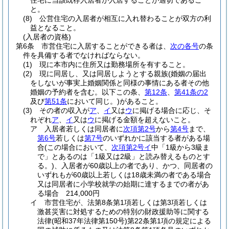
住宅に当該既存入居者が入居することが適切であるこ
と。
(8)
公営住宅の入居者が相互に入れ替わることが双方の利
益となること。
(入居者の資格)
第6条
市営住宅に入居することができる者は、
次の各号
の条
件を具備する者でなければならない。
(1)
現に本市内に住所又は勤務場所を有すること。
(2)
現に同居し、又は同居しようとする親族
(婚姻の届出
をしないが事実上婚姻関係と同様の事情にある者その他
婚姻の予約者を含む。以下この条、
第12条
、
第41条の2
及び
第51条
において同じ。)
があること。
(3)
その者の収入が
ア
、
イ
又は
ウ
に掲げる場合に応じ、そ
れぞれ
ア
、
イ
又は
ウ
に掲げる金額を超えないこと。
ア
入居者若しくは同居者に
次項第2号
から
第4号
まで、
第6号
若しくは
第7号
のいずれかに該当する者がある場
合
(この場合において、
次項第2号イ
中「1級から3級ま
で」とあるのは「1級又は2級」と読み替えるものとす
る。)
、入居者が60歳以上の者であり、かつ、同居者の
いずれもが60歳以上若しくは18歳未満の者である場合
又は同居者に小学校就学の始期に達するまでの者があ
る場合 214,000円
イ
市営住宅が、法第8条第1項若しくは第3項若しくは
激甚災害に対処するための特別の財政援助等に関する
法律
(昭和37年法律第150号)
第22条第1項の規定による