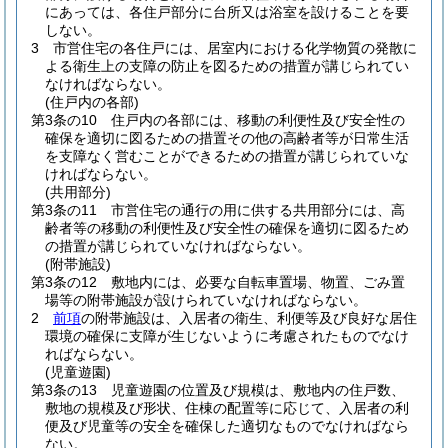
にあっては、各住戸部分に台所又は浴室を設けることを要
しない。
3
市営住宅の各住戸には、居室内における化学物質の発散に
よる衛生上の支障の防止を図るための措置が講じられてい
なければならない。
(住戸内の各部)
第3条の10
住戸内の各部には、移動の利便性及び安全性の
確保を適切に図るための措置その他の高齢者等が日常生活
を支障なく営むことができるための措置が講じられていな
ければならない。
(共用部分)
第3条の11
市営住宅の通行の用に供する共用部分には、高
齢者等の移動の利便性及び安全性の確保を適切に図るため
の措置が講じられていなければならない。
(附帯施設)
第3条の12
敷地内には、必要な自転車置場、物置、ごみ置
場等の附帯施設が設けられていなければならない。
2
前項
の附帯施設は、入居者の衛生、利便等及び良好な居住
環境の確保に支障が生じないように考慮されたものでなけ
ればならない。
(児童遊園)
第3条の13
児童遊園の位置及び規模は、敷地内の住戸数、
敷地の規模及び形状、住棟の配置等に応じて、入居者の利
便及び児童等の安全を確保した適切なものでなければなら
ない。