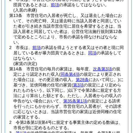
団員であるときは、
前項
の承認をしてはならない。
(入居の承継)
第13条
市営住宅の入居者が死亡し、又は退去した場合にお
いて、その死亡時、又は退去時に当該入居者と同居してい
た者が引き続き当該市営住宅に居住を希望するときは、当
該入居者と同居していた者は、公営住宅法施行規則第12条
で定めるところにより、市長の承認を得なければならな
い。
2
市長は、
前項
の承認を得ようとする者又はその者と現に同
居している者が暴力団員であるときは、
同項
の承認をして
はならない。
(家賃の決定)
第14条
市営住宅の毎月の家賃は、毎年度、
次条第3項
の規
定により認定された収入
(
同条第4項
の規定により更正され
た場合には、その更正後の収入。
第28条
において同じ。)
に
基づき、近傍同種の住宅の家賃
(
第3項
の規定により定めら
れたものをいう。以下同じ。)
以下で令第2条に規定する方
法により算出した額とする。
ただし、入居者からの収入の
申告がない場合において、
第35条第1項
の規定による請求
を行ったにもかかわらず、市営住宅の入居者が、その請求
に応じないときは、当該市営住宅の家賃は近傍同種の住宅
の家賃とする。
2
令第2条第1項第4号に規定する事業主体の定める数値は、
市長が別に定めるものとする。