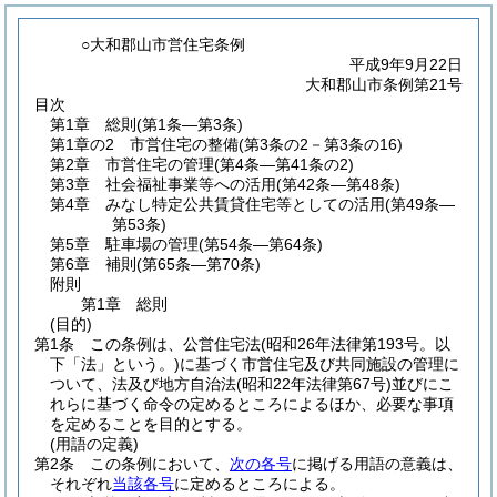
○大和郡山市営住宅条例
平成9年9月22日
大和郡山市条例第21号
目次
第1章
総則
(第1条―第3条)
第1章の2
市営住宅の整備
(第3条の2－第3条の16)
第2章
市営住宅の管理
(第4条―第41条の2)
第3章
社会福祉事業等への活用
(第42条―第48条)
第4章
みなし特定公共賃貸住宅等としての活用
(第49条―
第53条)
第5章
駐車場の管理
(第54条―第64条)
第6章
補則
(第65条―第70条)
附則
第1章
総則
(目的)
第1条
この条例は、公営住宅法
(昭和26年法律第193号。以
下「法」という。)
に基づく市営住宅及び共同施設の管理に
ついて、法及び地方自治法
(昭和22年法律第67号)
並びにこ
れらに基づく命令の定めるところによるほか、必要な事項
を定めることを目的とする。
(用語の定義)
第2条
この条例において、
次の各号
に掲げる用語の意義は、
それぞれ
当該各号
に定めるところによる。