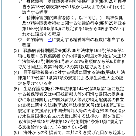
ア
身体障害 身体障害者福祉法施行規則
(昭和25年厚生
省令第15号)
別表第5号の1級から4級までのいずれかに
該当する程度
イ
精神障害
(知的障害を除く。以下同じ。)
精神保健
及び精神障害者福祉に関する法律施行令
(昭和25年政令
第155号)
第6条第3項に規定する1級から3級までのいず
れかに該当する程度
ウ
知的障害
イ
に規定する精神障害の程度に相当する
程度
(3)
戦傷病者特別援護法
(昭和38年法律第168号)
第2条第1
項に規定する戦傷病者でその障害の程度が恩給法
(大正12
年法律第48号)
別表第1号表ノ2の特別項症から第6項症ま
で又は同法別表第1号表ノ3の第1款症であるもの
(4)
原子爆弾被爆者に対する援護に関する法律
(平成6年法
律第117号)
第11条第1項の規定による厚生労働大臣の認
定を受けている者
(5)
生活保護法
(昭和25年法律第144号)
第6条第1項に規定
する被保護者又は中国残留邦人等の円滑な帰国の促進並
びに永住帰国した中国残留邦人等及び特定配偶者の自立
の支援に関する法律
(平成6年法律第30号)
第14条第1項に
規定する支援給付
(中国残留邦人等の円滑な帰国の促進及
び永住帰国後の自立の支援に関する法律の一部を改正す
る法律
(平成19年法律第127号)
附則第4条第1項に規定す
る支援給付を含む。)
を受けている者
(6)
海外からの引揚者で、本邦に引き揚げた日から起算し