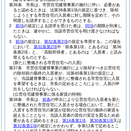
第36条
市長は、市営住宅建替事業の施行に伴い、必要があ
ると認めるときは、法第38条第1項の規定に基づき、除却
しようとする市営住宅の入居者に対し期限を定めて、その
明渡しを請求することができるものとする。
2
前項
の規定による請求を受けた者は、
同項
の期限が到来し
たときは、速やかに、当該市営住宅を明け渡さなければな
らない。
3
前項
の規定は、
第32条第2項
の規定を準用する。
この場合
において、
第32条第2項
中「前条第1項」とあるのは「第36
条第2項」と、「高額所得者」とあるのは「入居者」と読み
替えるものとする。
(新たに整備される市営住宅への入居)
第37条
市営住宅建替事業の施行により除却すべき公営住宅
の除却前の最終の入居者が、法第40条第1項の規定によ
り、当該建替事業により新たに整備される市営住宅に入居
を希望するときは、市長の定めるところにより、入居の申
出をしなければならない。
(公営住宅建替事業に係る家賃の特例)
第38条
市長は、
前条
の申出により公営住宅の入居者を新た
に整備された市営住宅に入居させる場合において、新たに
入居する市営住宅の家賃が従前の公営住宅の最終の家賃を
超えることとなり、当該入居者の居住の安定を図るため必
要があると認めるときは、
第14条第1項
、
第30条第1項
又は
第32条第1項
の規定にかかわらず、令第12条で定めるとこ