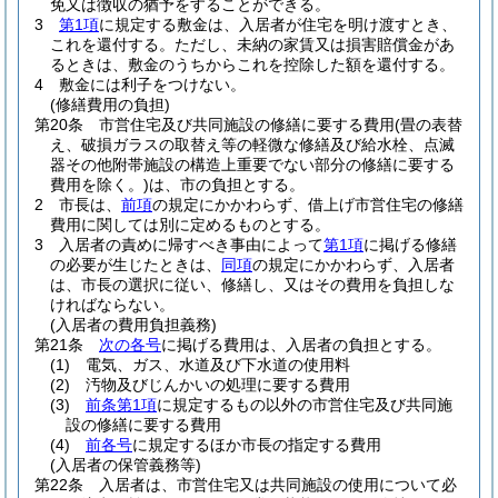
免又は徴収の猶予をすることができる。
3
第1項
に規定する敷金は、入居者が住宅を明け渡すとき、
これを還付する。
ただし、未納の家賃又は損害賠償金があ
るときは、敷金のうちからこれを控除した額を還付する。
4
敷金には利子をつけない。
(修繕費用の負担)
第20条
市営住宅及び共同施設の修繕に要する費用
(畳の表替
え、破損ガラスの取替え等の軽微な修繕及び給水栓、点滅
器その他附帯施設の構造上重要でない部分の修繕に要する
費用を除く。)
は、市の負担とする。
2
市長は、
前項
の規定にかかわらず、借上げ市営住宅の修繕
費用に関しては別に定めるものとする。
3
入居者の責めに帰すべき事由によって
第1項
に掲げる修繕
の必要が生じたときは、
同項
の規定にかかわらず、入居者
は、市長の選択に従い、修繕し、又はその費用を負担しな
ければならない。
(入居者の費用負担義務)
第21条
次の各号
に掲げる費用は、入居者の負担とする。
(1)
電気、ガス、水道及び下水道の使用料
(2)
汚物及びじんかいの処理に要する費用
(3)
前条第1項
に規定するもの以外の市営住宅及び共同施
設の修繕に要する費用
(4)
前各号
に規定するほか市長の指定する費用
(入居者の保管義務等)
第22条
入居者は、市営住宅又は共同施設の使用について必