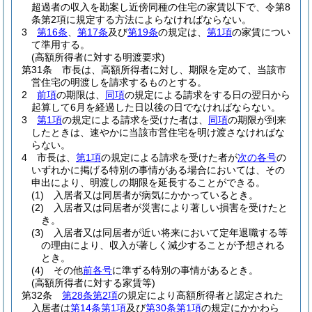
超過者の収入を勘案し近傍同種の住宅の家賃以下で、令第8
条第2項に規定する方法によらなければならない。
3
第16条
、
第17条
及び
第19条
の規定は、
第1項
の家賃につい
て準用する。
(高額所得者に対する明渡要求)
第31条
市長は、高額所得者に対し、期限を定めて、当該市
営住宅の明渡しを請求するものとする。
2
前項
の期限は、
同項
の規定による請求をする日の翌日から
起算して6月を経過した日以後の日でなければならない。
3
第1項
の規定による請求を受けた者は、
同項
の期限が到来
したときは、速やかに当該市営住宅を明け渡さなければな
らない。
4
市長は、
第1項
の規定による請求を受けた者が
次の各号
の
いずれかに掲げる特別の事情がある場合においては、その
申出により、明渡しの期限を延長することができる。
(1)
入居者又は同居者が病気にかかっているとき。
(2)
入居者又は同居者が災害により著しい損害を受けたと
き。
(3)
入居者又は同居者が近い将来において定年退職する等
の理由により、収入が著しく減少することが予想される
とき。
(4)
その他
前各号
に準ずる特別の事情があるとき。
(高額所得者に対する家賃等)
第32条
第28条第2項
の規定により高額所得者と認定された
入居者は
第14条第1項
及び
第30条第1項
の規定にかかわら