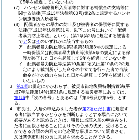
て5年を経過していないもの
(7)
ハンセン病療養所入所者等に対する補償金の支給等に
関する法律
(平成13年法律第63号)
第2条に規定するハンセ
ン病療養所入所者等
(8)
配偶者からの暴力の防止及び被害者の保護等に関する
法律
(平成13年法律第31号。以下この号において「配偶
者暴力防止等法」という。)
第1条第2項に規定する被害者
で
ア
又は
イ
のいずれかに該当するもの
ア
配偶者暴力防止等法第3条第3項第3号の規定による
一時保護又は配偶者暴力防止等法第5条の規定による保
護が終了した日から起算して5年を経過していない者
イ
配偶者暴力防止等法第10条第1項又は第10条の2の規
定により裁判所がした命令の申立てを行った者で当該
命令がその効力を生じた日から起算して5年を経過して
いないもの
3
第1項
の規定にかかわらず、被災市街地復興特別措置法
(平
成7年法律第14号)
第21条に規定する被災者等にあっては、
第1項
中「次の各号」とあるのは「第4号及び第5号」とす
る。
4
市長は、入居の申込みをした者が
第2項ただし書
に規定す
る者に該当するかどうかを判断しようとする場合において
必要があると認めるときは、職員に当該入居の申込みをし
た者に面接させることによりその心身の状況、受けること
ができる介護の内容その他必要な事項について調査させ、
又は関係市町村の長に意見を求めることができる。