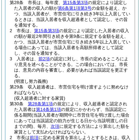
第28条
市長は、毎年度、
第15条第3項
の規定により認定し
た入居者の収入の額が
第6条第1項第3号
の金額を超え、か
つ、当該入居者が、市営住宅に引き続き3年以上入居してい
るときは、当該入居者を収入超過者として認定し、その旨
を通知する。
2
市長は、
第15条第3項
の規定により認定した入居者の収入
の額が最近2年間引き続き令第9条に規定する金額を超え、
かつ、当該入居者が市営住宅に引き続き5年以上入居してい
る場合にあっては、当該入居者を高額所得者として認定
し、その旨を通知する。
3
入居者は、
前2項
の認定に対し、市長の定めるところによ
り意見を述べることができる。
この場合においては、市長
は、意見の内容を審査し、必要があれば当該認定を更正す
る。
(明渡し努力義務)
第29条
収入超過者は、市営住宅を明け渡すように努めなけ
ればならない。
(収入超過者に対する家賃)
第30条
第28条第1項
の規定により、収入超過者と認定され
た入居者は
第14条第1項
の規定にかかわらず、当該認定に
係る期間
(当該入居者が期間中に市営住宅を明け渡した場合
にあっては当該認定の効力が生じる日から当該明渡しの日
までの間)
、毎月、
次項
に規定する方法により算出した額を
家賃として支払わなければならない。
2
市長は
前項
に定める家賃を算出しようとするときは、収入