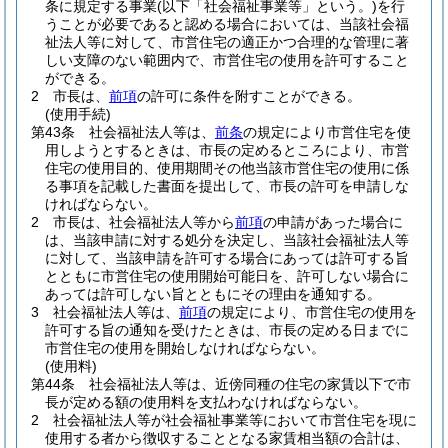
条に規定する事業
(以下「社会福祉事業等」という。)
を行
うことが必要であると認める場合においては、当該社会福
祉法人等に対して、市営住宅の適正かつ合理的な管理に著
しい支障のない範囲内で、市営住宅の使用を許可すること
ができる。
2
市長は、
前項
の許可に条件を附すことができる。
(使用手続)
第43条
社会福祉法人等は、
前条
の規定により市営住宅を使
用しようとするときは、市長の定めるところにより、市営
住宅の使用目的、使用期間その他当該市営住宅の使用に係
る事項を記載した書面を提出して、市長の許可を申請しな
ければならない。
2
市長は、社会福祉法人等から
前項
の申請があった場合に
は、当該申請に対する処分を決定し、当該社会福祉法人等
に対して、当該申請を許可する場合にあっては許可する旨
とともに市営住宅の使用開始可能日を、許可しない場合に
あっては許可しない旨とともにその理由を通知する。
3
社会福祉法人等は、
前項
の規定により、市営住宅の使用を
許可する旨の通知を受けたときは、市長の定める日までに
市営住宅の使用を開始しなければならない。
(使用料)
第44条
社会福祉法人等は、近傍同種の住宅の家賃以下で市
長が定める額の使用料を支払わなければならない。
2
社会福祉法人等が社会福祉事業等において市営住宅を現に
使用する者から徴収することとなる家賃相当額の合計は、