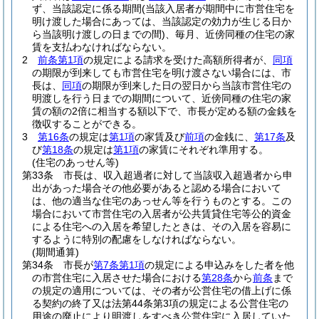
ず、当該認定に係る期間
(当該入居者が期間中に市営住宅を
明け渡した場合にあっては、当該認定の効力が生じる日か
ら当該明け渡しの日までの間)
、毎月、近傍同種の住宅の家
賃を支払わなければならない。
2
前条第1項
の規定による請求を受けた高額所得者が、
同項
の期限が到来しても市営住宅を明け渡さない場合には、市
長は、
同項
の期限が到来した日の翌日から当該市営住宅の
明渡しを行う日までの期間について、近傍同種の住宅の家
賃の額の2倍に相当する額以下で、市長が定める額の金銭を
徴収することができる。
3
第16条
の規定は
第1項
の家賃及び
前項
の金銭に、
第17条
及
び
第18条
の規定は
第1項
の家賃にそれぞれ準用する。
(住宅のあっせん等)
第33条
市長は、収入超過者に対して当該収入超過者から申
出があった場合その他必要があると認める場合において
は、他の適当な住宅のあっせん等を行うものとする。
この
場合において市営住宅の入居者が公共賃貸住宅等公的資金
による住宅への入居を希望したときは、その入居を容易に
するように特別の配慮をしなければならない。
(期間通算)
第34条
市長が
第7条第1項
の規定による申込みをした者を他
の市営住宅に入居させた場合における
第28条
から
前条
まで
の規定の適用については、その者が公営住宅の借上げに係
る契約の終了又は法第44条第3項の規定による公営住宅の
用途の廃止により明渡しをすべき公営住宅に入居していた