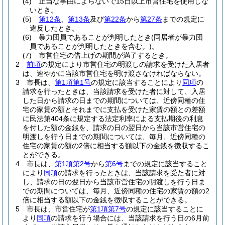
(4)
正当な事由によらないで15日以上市営住宅を使用しな
いとき。
(5)
第12条
、
第13条
及び
第22条
から
第27条
までの規定に
違反したとき。
(6)
暴力団員であることが判明したとき
(同居者が暴力団
員であることが判明したときを含む。)
。
(7)
市営住宅の借上げの期間が満了するとき。
2
前項
の規定により市営住宅の明渡しの請求を受けた入居者
は、速やかに当該市営住宅を明け渡さなければならない。
3
市長は、
第1項第1号
の規定に該当することにより
同項
の
請求を行ったときは、当該請求を受けた者に対して、入居
した日から請求の日までの期間については、近傍同種の住
宅の家賃の額とそれまでに支払を受けた家賃の額との差額
に民法第404条に規定する法定利率による支払期後の利息
を付した額の金銭を、請求の日の翌日から当該市営住宅の
明渡しを行う日までの期間については、毎月、近傍同種の
住宅の家賃の額の2倍に相当する額以下の金銭を徴収するこ
とができる。
4
市長は、
第1項第2号
から
第6号
までの規定に該当すること
により
同項
の請求を行ったときは、当該請求を受た者に対
し、請求の日の翌日から当該市営住宅の明渡しを行う日ま
での期間については、毎月、近傍同種の住宅の家賃の額の2
倍に相当する額以下の金銭を徴収することができる。
5
市長は、市営住宅が
第1項第7号
の規定に該当することに
より
同項
の請求を行う場合には、当該請求を行う日の6月前