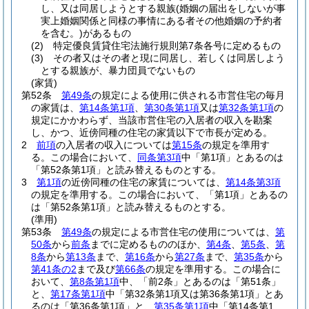
し、又は同居しようとする親族
(婚姻の届出をしないが事
実上婚姻関係と同様の事情にある者その他婚姻の予約者
を含む。)
があるもの
(2)
特定優良賃貸住宅法施行規則第7条各号に定めるもの
(3)
その者又はその者と現に同居し、若しくは同居しよう
とする親族が、暴力団員でないもの
(家賃)
第52条
第49条
の規定による使用に供される市営住宅の毎月
の家賃は、
第14条第1項
、
第30条第1項
又は
第32条第1項
の
規定にかかわらず、当該市営住宅の入居者の収入を勘案
し、かつ、近傍同種の住宅の家賃以下で市長が定める。
2
前項
の入居者の収入については
第15条
の規定を準用す
る。
この場合において、
同条第3項
中「第1項」とあるのは
「第52条第1項」と読み替えるものとする。
3
第1項
の近傍同種の住宅の家賃については、
第14条第3項
の規定を準用する。
この場合において、「第1項」とあるの
は「第52条第1項」と読み替えるものとする。
(準用)
第53条
第49条
の規定による市営住宅の使用については、
第
50条
から
前条
までに定めるもののほか、
第4条
、
第5条
、
第
8条
から
第13条
まで、
第16条
から
第27条
まで、
第35条
から
第41条の2
まで及び
第66条
の規定を準用する。
この場合に
おいて、
第8条第1項
中、「前2条」とあるのは「第51条」
と、
第17条第1項
中「第32条第1項又は第36条第1項」とあ
るのは「第36条第1項」と、
第35条第1項
中「第14条第1