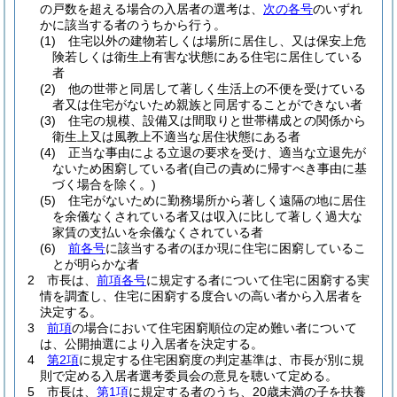
の戸数を超える場合の入居者の選考は、
次の各号
のいずれ
かに該当する者のうちから行う。
(1)
住宅以外の建物若しくは場所に居住し、又は保安上危
険若しくは衛生上有害な状態にある住宅に居住している
者
(2)
他の世帯と同居して著しく生活上の不便を受けている
者又は住宅がないため親族と同居することができない者
(3)
住宅の規模、設備又は間取りと世帯構成との関係から
衛生上又は風教上不適当な居住状態にある者
(4)
正当な事由による立退の要求を受け、適当な立退先が
ないため困窮している者
(自己の責めに帰すべき事由に基
づく場合を除く。)
(5)
住宅がないために勤務場所から著しく遠隔の地に居住
を余儀なくされている者又は収入に比して著しく過大な
家賃の支払いを余儀なくされている者
(6)
前各号
に該当する者のほか現に住宅に困窮しているこ
とが明らかな者
2
市長は、
前項各号
に規定する者について住宅に困窮する実
情を調査し、住宅に困窮する度合いの高い者から入居者を
決定する。
3
前項
の場合において住宅困窮順位の定め難い者について
は、公開抽選により入居者を決定する。
4
第2項
に規定する住宅困窮度の判定基準は、市長が別に規
則で定める入居者選考委員会の意見を聴いて定める。
5
市長は、
第1項
に規定する者のうち、20歳未満の子を扶養