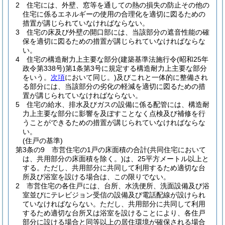
2
住宅には、外壁、窓等を通しての熱の損失の防止その他の
住宅に係るエネルギーの使用の合理化を適切に図るための
措置が講じられていなければならない。
3
住宅の床及び外壁の開口部には、当該部分の遮音性能の確
保を適切に図るための措置が講じられていなければならな
い。
4
住宅の構造耐力上主要な部分
(建築基準法施行令
(昭和25年
政令第338号)
第1条第3号に規定する構造耐力上主要な部分
をいう。
次項
において同じ。)
及びこれと一体的に整備され
る部分には、当該部分の劣化の軽減を適切に図るための措
置が講じられていなければならない。
5
住宅の給水、排水及びガスの設備に係る配管には、構造耐
力上主要な部分に影響を及ぼすことなく点検及び補修を行
うことができるための措置が講じられていなければならな
い。
(住戸の基準)
第3条の9
市営住宅の1戸の床面積の合計
(共同住宅において
は、共用部分の床面積を除く。)
は、25平方メートル以上と
する。
ただし、共用部分に共同して利用するため適切な台
所及び浴室を設ける場合は、この限りでない。
2
市営住宅の各住戸には、台所、水洗便所、洗面設備及び浴
室並びにテレビジョン受信の設備及び電話配線が設けられ
ていなければならない。
ただし、共用部分に共同して利用
するため適切な台所又は浴室を設けることにより、各住戸
部分に設ける場合と同等以上の居住環境が確保される場合