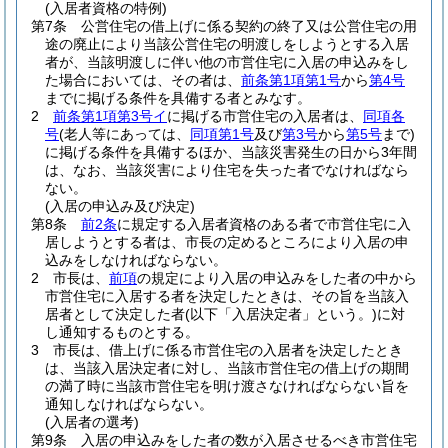
(入居者資格の特例)
第7条
公営住宅の借上げに係る契約の終了又は公営住宅の用
途の廃止により当該公営住宅の明渡しをしようとする入居
者が、当該明渡しに伴い他の市営住宅に入居の申込みをし
た場合においては、その者は、
前条第1項第1号
から
第4号
までに掲げる条件を具備する者とみなす。
2
前条第1項第3号イ
に掲げる市営住宅の入居者は、
同項各
号
(老人等にあっては、
同項第1号
及び
第3号
から
第5号
まで)
に掲げる条件を具備するほか、当該災害発生の日から3年間
は、なお、当該災害により住宅を失った者でなければなら
ない。
(入居の申込み及び決定)
第8条
前2条
に規定する入居者資格のある者で市営住宅に入
居しようとする者は、市長の定めるところにより入居の申
込みをしなければならない。
2
市長は、
前項
の規定により入居の申込みをした者の中から
市営住宅に入居する者を決定したときは、その旨を当該入
居者として決定した者
(以下「入居決定者」という。)
に対
し通知するものとする。
3
市長は、借上げに係る市営住宅の入居者を決定したとき
は、当該入居決定者に対し、当該市営住宅の借上げの期間
の満了時に当該市営住宅を明け渡さなければならない旨を
通知しなければならない。
(入居者の選考)
第9条
入居の申込みをした者の数が入居させるべき市営住宅