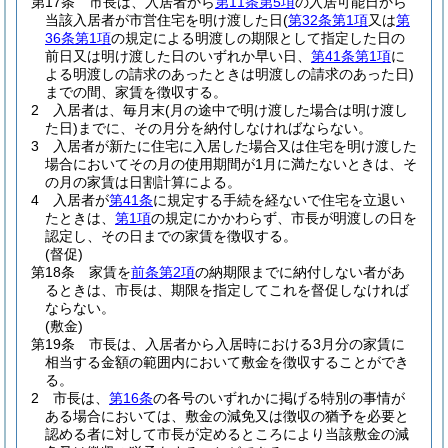
第17条
市長は、入居者から
第11条第5項
の入居可能日から
当該入居者が市営住宅を明け渡した日
(
第32条第1項
又は
第
36条第1項
の規定による明渡しの期限として指定した日の
前日又は明け渡した日のいずれか早い日、
第41条第1項
に
よる明渡しの請求のあったときは明渡しの請求のあった日)
までの間、家賃を徴収する。
2
入居者は、毎月末
(月の途中で明け渡した場合は明け渡し
た日)
までに、その月分を納付しなければならない。
3
入居者が新たに住宅に入居した場合又は住宅を明け渡した
場合においてその月の使用期間が1月に満たないときは、そ
の月の家賃は日割計算による。
4
入居者が
第41条
に規定する手続を経ないで住宅を立退い
たときは、
第1項
の規定にかかわらず、市長が明渡しの日を
認定し、その日までの家賃を徴収する。
(督促)
第18条
家賃を
前条第2項
の納期限までに納付しない者があ
るときは、市長は、期限を指定してこれを督促しなければ
ならない。
(敷金)
第19条
市長は、入居者から入居時における3月分の家賃に
相当する金額の範囲内において敷金を徴収することができ
る。
2
市長は、
第16条
の各号のいずれかに掲げる特別の事情が
ある場合においては、敷金の減免又は徴収の猶予を必要と
認める者に対して市長が定めるところにより当該敷金の減