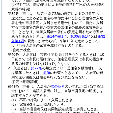
ろにより当該入居者の家賃を減額するものとする。
(公営住宅の用途の廃止による他の市営住宅への入居の際の
家賃の特例)
第39条
市長は、法第44条第3項の規定による公営住宅の用
途の廃止による公営住宅の除却に伴い当該公営住宅の入居
者を他の市営住宅に入居させる場合において、新たに入居
する市営住宅の家賃が従前の公営住宅の最終の家賃を超え
ることとなり、当該入居者の居住の安定を図るため必要が
あると認めるときは、
第14条第1項
、
第30条第1項
又は
第32
条第1項
の規定にかかわらず、令第12条で定めるところに
より当該入居者の家賃を減額するものとする。
(住宅の検査)
第40条
入居者は、市営住宅を明け渡そうとするときは、10
日前までに市長に届け出て、住宅監理員又は市長の指定す
る者の検査を受けなければならない。
2
入居者は、
第27条
の規定により市営住宅を模様替し、又
は増築したときは、
前項
の検査のときまでに、入居者の費
用で原状回復又は撤去を行わなければならない。
(住宅の明渡請求)
第41条
市長は、入居者が
次の各号
のいずれかに該当する場
合において、当該入居者に対し、当該市営住宅の明渡しを
請求することができる。
(1)
不正の行為によって入居したとき。
(2)
家賃を3月以上滞納したとき。
(3)
当該市営住宅又は共同施設を故意にき損したとき。