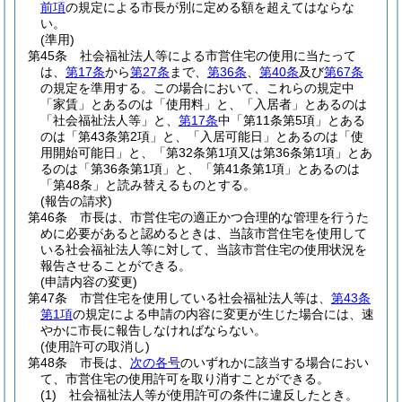
前項
の規定による市長が別に定める額を超えてはならな
い。
(準用)
第45条
社会福祉法人等による市営住宅の使用に当たって
は、
第17条
から
第27条
まで、
第36条
、
第40条
及び
第67条
の規定を準用する。
この場合において、これらの規定中
「家賃」とあるのは「使用料」と、「入居者」とあるのは
「社会福祉法人等」と、
第17条
中「第11条第5項」とある
のは「第43条第2項」と、「入居可能日」とあるのは「使
用開始可能日」と、「第32条第1項又は第36条第1項」とあ
るのは「第36条第1項」と、「第41条第1項」とあるのは
「第48条」と読み替えるものとする。
(報告の請求)
第46条
市長は、市営住宅の適正かつ合理的な管理を行うた
めに必要があると認めるときは、当該市営住宅を使用して
いる社会福祉法人等に対して、当該市営住宅の使用状況を
報告させることができる。
(申請内容の変更)
第47条
市営住宅を使用している社会福祉法人等は、
第43条
第1項
の規定による申請の内容に変更が生じた場合には、速
やかに市長に報告しなければならない。
(使用許可の取消し)
第48条
市長は、
次の各号
のいずれかに該当する場合におい
て、市営住宅の使用許可を取り消すことができる。
(1)
社会福祉法人等が使用許可の条件に違反したとき。