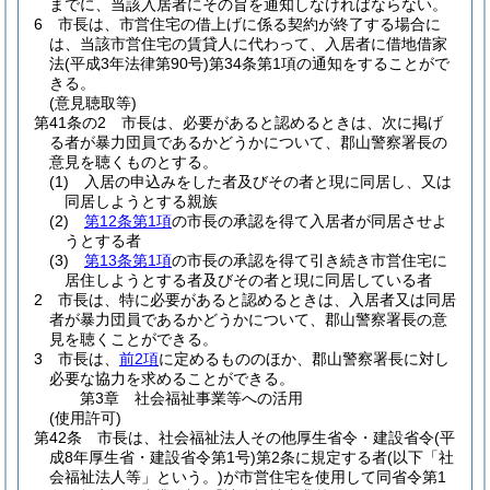
までに、当該入居者にその旨を通知しなければならない。
6
市長は、市営住宅の借上げに係る契約が終了する場合に
は、当該市営住宅の賃貸人に代わって、入居者に借地借家
法
(平成3年法律第90号)
第34条第1項の通知をすることがで
きる。
(意見聴取等)
第41条の2
市長は、必要があると認めるときは、次に掲げ
る者が暴力団員であるかどうかについて、郡山警察署長の
意見を聴くものとする。
(1)
入居の申込みをした者及びその者と現に同居し、又は
同居しようとする親族
(2)
第12条第1項
の市長の承認を得て入居者が同居させよ
うとする者
(3)
第13条第1項
の市長の承認を得て引き続き市営住宅に
居住しようとする者及びその者と現に同居している者
2
市長は、特に必要があると認めるときは、入居者又は同居
者が暴力団員であるかどうかについて、郡山警察署長の意
見を聴くことができる。
3
市長は、
前2項
に定めるもののほか、郡山警察署長に対し
必要な協力を求めることができる。
第3章
社会福祉事業等への活用
(使用許可)
第42条
市長は、社会福祉法人その他厚生省令・建設省令
(平
成8年厚生省・建設省令第1号)
第2条に規定する者
(以下「社
会福祉法人等」という。)
が市営住宅を使用して同省令第1