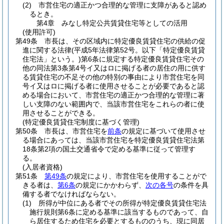
(2)
市営住宅の適正かつ合理的な管理に支障があると認め
るとき。
第4章
みなし特定公共賃貸住宅等としての活用
(使用許可)
第49条
市長は、その区域内に特定優良賃貸住宅の供給の促
進に関する法律
(平成5年法律第52号。以下「特定優良賃貸
住宅法」という。)
第6条に規定する特定優良賃貸住宅その
他の同法第3条第4号イ又はロに掲げる者の居住の用に供す
る賃貸住宅の不足その他の特別の事由により市営住宅を同
号イ又はロに掲げる者に使用させることが必要であると認
める場合において、市営住宅の適正かつ合理的な管理に著
しい支障のない範囲内で、当該市営住宅をこれらの者に使
用させることができる。
(特定優良賃貸住宅制度に基づく管理)
第50条
市長は、市営住宅を
前条
の規定に基づいて使用させ
る場合にあっては、当該市営住宅を特定優良賃貸住宅法第
18条第2項の国土交通省令で定める基準に従って管理す
る。
(入居者資格)
第51条
第49条
の規定により、市営住宅を使用することがで
きる者は、
第6条
の規定にかかわらず、
次の各号
の条件を具
備する者でなければならない。
(1)
所得が中位にある者でその所得が特定優良賃貸住宅法
施行規則第6条に定める基準に該当するものであって、自
ら居住するため住宅を必要とするもののうち、現に同居