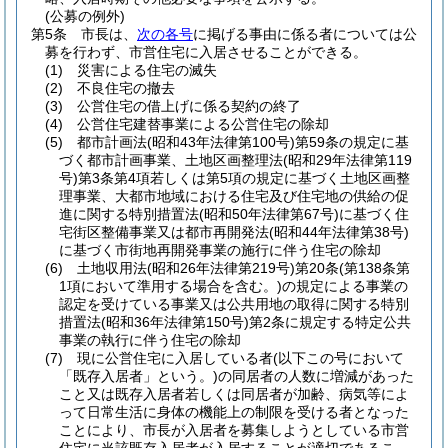
(公募の例外)
第5条
市長は、
次の各号
に掲げる事由に係る者については公
募を行わず、市営住宅に入居させることができる。
(1)
災害による住宅の滅失
(2)
不良住宅の撤去
(3)
公営住宅の借上げに係る契約の終了
(4)
公営住宅建替事業による公営住宅の除却
(5)
都市計画法
(昭和43年法律第100号)
第59条の規定に基
づく都市計画事業、土地区画整理法
(昭和29年法律第119
号)
第3条第4項若しくは第5項の規定に基づく土地区画整
理事業、大都市地域における住宅及び住宅地の供給の促
進に関する特別措置法
(昭和50年法律第67号)
に基づく住
宅街区整備事業又は都市再開発法
(昭和44年法律第38号)
に基づく市街地再開発事業の施行に伴う住宅の除却
(6)
土地収用法
(昭和26年法律第219号)
第20条
(第138条第
1項において準用する場合を含む。)
の規定による事業の
認定を受けている事業又は公共用地の取得に関する特別
措置法
(昭和36年法律第150号)
第2条に規定する特定公共
事業の執行に伴う住宅の除却
(7)
現に公営住宅に入居している者
(以下この号において
「既存入居者」という。)
の同居者の人数に増減があった
こと又は既存入居者若しくは同居者が加齢、病気等によ
って日常生活に身体の機能上の制限を受ける者となった
ことにより、市長が入居者を募集しようとしている市営