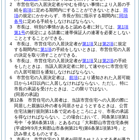
2
市営住宅の入居決定者がやむを得ない事情により入居の手
続を
前項
に定める期間内にすることができないときは、
同
項
の規定にかかわらず、市長が別に指示する期間内に
同項
各号
に定める手続をしなければならない。
3
市長は、特別の事情があると認める者に対しては、
第1項
第1号
の規定による請書に連帯保証人の連署を必要としない
こととすることができる。
4
市長は、市営住宅の入居決定者が
第1項
又は
第2項
に規定
する期間内に
第1項
の手続をしないときは、市営住宅の入居
の決定を取り消すことができる。
5
市長は、市営住宅の入居決定者が
第1項
又は
第2項
の手続
をしたときは、当該入居決定者に対して速やかに市営住宅
の入居可能日を通知しなければならない。
6
市営住宅の入居決定者は、
前項
により通知された入居可能
日から14日以内に入居しなければならない。
ただし、特に
市長の承認を受けたときは、この限りではない。
(同居の承認)
第12条
市営住宅の入居者は、当該市営住宅への入居の際に
同居した親族以外の者を同居させようとするときは、公営
住宅法施行規則第11条で定めるところにより、市長の承認
を得なければならない。
この場合において、同条第1項第1
号中「令第6条第1項」とあるのは「大和郡山市営住宅条例
(平成9年9月大和郡山市条例第21号)
第6条第1項第3号」と
読み替えるものとする。
2
市長は、市営住宅の入居者が同居させようとする者が暴力