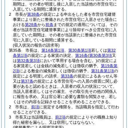
期間は、その者が明渡し後に入居した当該他の市営住宅に
入居している期間に通算する。
2
市長が
第38条
の規定による申出をした者を市営住宅建替
事業により新たに整備された市営住宅に入居させた場合に
おける
第28条
から
前条
までの規定の適用については、その
者が当該市営住宅建替事業により除却すべき公営住宅に入
居していた期間は、その者が当該新たに整備された市営住
宅に入居している期間に通算する。
(収入状況の報告の請求等)
第35条
市長は、
第14条第1項
、
第30条第1項
若しくは
第32
条第1項
の規定による家賃の決定、
第16条
(
第30条第3項
又
は
第32条第3項
において準用する場合を含む。)
の規定によ
る家賃若しくは金銭の減免若しくは徴収の猶予、
第19条第
2項
による敷金の減免若しくは徴収の猶予、
第31条第1項
の
規定による明渡しの請求、
第33条
の規定によるあっせん等
又は
第37条
の規定による市営住宅への入居の措置に関し必
要があると認めるときは、入居者の収入の状況について、
当該入居者若しくはその雇主、その取引先その他の関係人
に報告を求め、又は官公署に必要な書類を閲覧させ、若し
くはその内容を記録させることを求めることができる。
2
市長は、
前項
に規定する権限を、当該職員を指定して行わ
せることができる。
3
市長又は当該職員は、
前2項
の規定によりその職務上知り
得た秘密を漏らし、又は窃用してはならない。
(建替事業による明渡請求等)