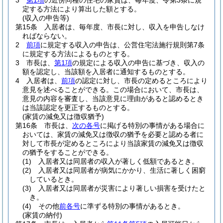
3
第1項
の近傍同種の住宅の家賃は、毎年度、令第3条に規
定する方法により算出した額とする。
(収入の申告等)
第15条
入居者は、毎年度、市長に対し、収入を申告しなけ
ればならない。
2
前項
に規定する収入の申告は、公営住宅法施行規則第7条
に規定する方法によるものとする。
3
市長は、
第1項
の規定による収入の申告に基づき、収入の
額を認定し、当該額を入居者に通知するものとする。
4
入居者は、
前項
の認定に対し、市長の定めるところにより
意見を述べることができる。
この場合において、市長は、
意見の内容を審査し、当該意見に理由があると認めるとき
は当該認定を更正するものとする。
(家賃の減免又は徴収猶予)
第16条
市長は、
次の各号
に掲げる特別の事情がある場合に
おいては、家賃の減免又は徴収の猶予を必要と認める者に
対して市長が定めるところにより当該家賃の減免又は徴収
の猶予をすることができる。
(1)
入居者又は同居者の収入が著しく低額であるとき。
(2)
入居者又は同居者が病気にかかり、生活に著しく困窮
しているとき。
(3)
入居者又は同居者が災害により著しい損害を受けたと
き。
(4)
その他
前各号
に準ずる特別の事情があるとき。
(家賃の納付)