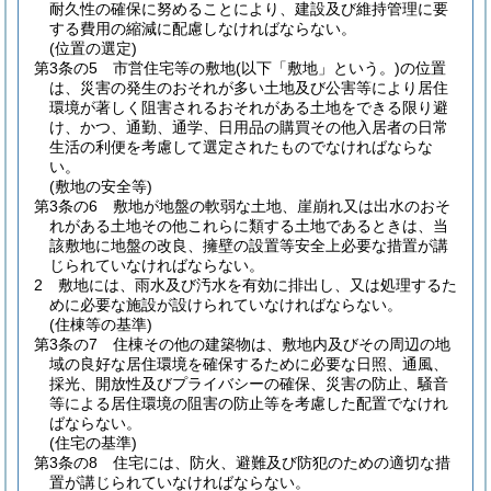
耐久性の確保に努めることにより、建設及び維持管理に要
する費用の縮減に配慮しなければならない。
(位置の選定)
第3条の5
市営住宅等の敷地
(以下「敷地」という。)
の位置
は、災害の発生のおそれが多い土地及び公害等により居住
環境が著しく阻害されるおそれがある土地をできる限り避
け、かつ、通勤、通学、日用品の購買その他入居者の日常
生活の利便を考慮して選定されたものでなければならな
い。
(敷地の安全等)
第3条の6
敷地が地盤の軟弱な土地、崖崩れ又は出水のおそ
れがある土地その他これらに類する土地であるときは、当
該敷地に地盤の改良、擁壁の設置等安全上必要な措置が講
じられていなければならない。
2
敷地には、雨水及び汚水を有効に排出し、又は処理するた
めに必要な施設が設けられていなければならない。
(住棟等の基準)
第3条の7
住棟その他の建築物は、敷地内及びその周辺の地
域の良好な居住環境を確保するために必要な日照、通風、
採光、開放性及びプライバシーの確保、災害の防止、騒音
等による居住環境の阻害の防止等を考慮した配置でなけれ
ばならない。
(住宅の基準)
第3条の8
住宅には、防火、避難及び防犯のための適切な措
置が講じられていなければならない。