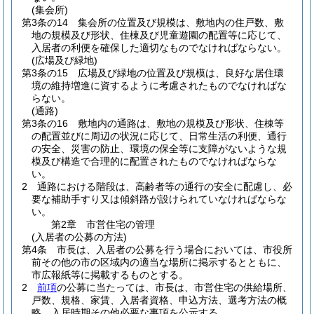
(集会所)
第3条の14
集会所の位置及び規模は、敷地内の住戸数、敷
地の規模及び形状、住棟及び児童遊園の配置等に応じて、
入居者の利便を確保した適切なものでなければならない。
(広場及び緑地)
第3条の15
広場及び緑地の位置及び規模は、良好な居住環
境の維持増進に資するように考慮されたものでなければな
らない。
(通路)
第3条の16
敷地内の通路は、敷地の規模及び形状、住棟等
の配置並びに周辺の状況に応じて、日常生活の利便、通行
の安全、災害の防止、環境の保全等に支障がないような規
模及び構造で合理的に配置されたものでなければならな
い。
2
通路における階段は、高齢者等の通行の安全に配慮し、必
要な補助手すり又は傾斜路が設けられていなければならな
い。
第2章
市営住宅の管理
(入居者の公募の方法)
第4条
市長は、入居者の公募を行う場合においては、市役所
前その他の市の区域内の適当な場所に掲示するとともに、
市広報紙等に掲載するものとする。
2
前項
の公募に当たっては、市長は、市営住宅の供給場所、
戸数、規格、家賃、入居者資格、申込方法、選考方法の概
略、入居時期その他必要な事項を公示する。