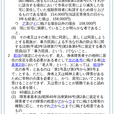
国の補助に係るもの又は法第8条第1項各号のいずれか
に該当する場合において市長が災害により滅失した住
宅に居住していた低額所得者に転貸するため借り上げ
るものである場合 214,000円
(当該災害発生の日から
3年を経過した後は、158,000円)
ウ
ア
及び
イ
に掲げる場合以外の場合 158,000円
(4)
現に住宅に困窮していることが明らかな者であるこ
と。
(5)
その者又はその者と現に同居し、若しくは同居しよう
とする親族が、暴力団員による不当な行為の防止等に関
する法律
(平成3年法律第77号)
第2条第6号に規定する暴力
団員
(以下「暴力団員」という。)
でないこと。
2
前項
の規定にかかわらず、老人、身体障害者その他特に居
住の安定を図る必要がある者として
次の各号
に掲げる者
(
次
条第2項
において「老人等」という。)
にあっては、
前項
中
「次の各号」とあるのは「第1号及び第3号から第5号ま
で」とする。
ただし、身体上又は精神上著しい障害がある
ために常時の介護を必要とし、かつ、居宅においてこれを
受けることができず、又は受けることが困難であると認め
られる者を除く。
(1)
60歳以上の者
(2)
障害者基本法
(昭和45年法律第84号)
第2条に規定する
障害者でその障害の程度が
ア
から
ウ
までに掲げる障害の
種類に応じ、それぞれ
ア
から
ウ
までに掲げる程度である
もの