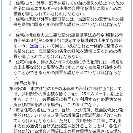
2
住宅には、外壁、窓等を通しての熱の損失の防止その他の
住宅に係るエネルギーの使用の合理化を適切に図るための
措置が講じられていなければならない。
3
住宅の床及び外壁の開口部には、当該部分の遮音性能の確
保を適切に図るための措置が講じられていなければならな
い。
4
住宅の構造耐力上主要な部分
(建築基準法施行令
(昭和25年
政令第338号)
第1条第3号に規定する構造耐力上主要な部分
をいう。
次項
において同じ。)
及びこれと一体的に整備され
る部分には、当該部分の劣化の軽減を適切に図るための措
置が講じられていなければならない。
5
住宅の給水、排水及びガスの設備に係る配管には、構造耐
力上主要な部分に影響を及ぼすことなく点検及び補修を行
うことができるための措置が講じられていなければならな
い。
(住戸の基準)
第3条の9
市営住宅の1戸の床面積の合計
(共同住宅において
は、共用部分の床面積を除く。)
は、25平方メートル以上と
する。
ただし、共用部分に共同して利用するため適切な台
所及び浴室を設ける場合は、この限りでない。
2
市営住宅の各住戸には、台所、水洗便所、洗面設備及び浴
室並びにテレビジョン受信の設備及び電話配線が設けられ
ていなければならない。
ただし、共用部分に共同して利用
するため適切な台所又は浴室を設けることにより、各住戸
部分に設ける場合と同等以上の居住環境が確保される場合