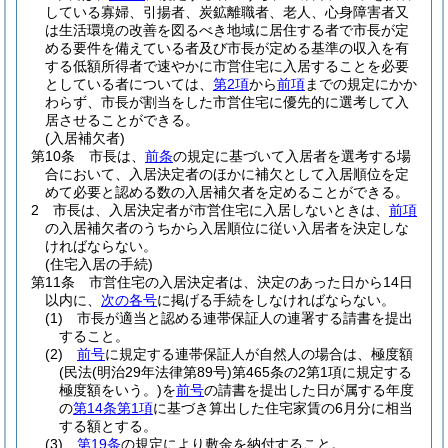
している寡婦、引揚者、炭鉱離職者、老人、心身障害者又
は生活環境の改善を図るべき地域に居住する者で市長が定
める要件を備えている者及び市長が定める基準の収入を有
する低額所得者で速やかに市営住宅に入居することを必要
としている者については、
第2項
から
前項
までの規定にかか
わらず、市長が割当をした市営住宅に優先的に選考して入
居させることができる。
(入居補欠者)
第10条
市長は、
前条
の規定に基づいて入居者を選考する場
合において、入居決定者のほかに補欠として入居順位を定
めて必要と認める数の入居補欠者を定めることができる。
2
市長は、入居決定者が市営住宅に入居しないときは、
前項
の入居補欠者のうちから入居順位に従い入居者を決定しな
ければならない。
(住宅入居の手続)
第11条
市営住宅の入居決定者は、決定のあった日から14日
以内に、
次の各号
に掲げる手続をしなければならない。
(1)
市長が適当と認める連帯保証人の連署する請書を提出
すること。
(2)
前号
に規定する連帯保証人が自然人の場合は、極度額
(民法
(明治29年法律第89号)
第465条の2第1項に規定する
極度額をいう。)
を
前号
の請書を提出した日が属する年度
の
第14条第1項
に基づき算出した住宅家賃の6月分に相当
する額とする。
(3)
第19条
の規定により敷金を納付すること。