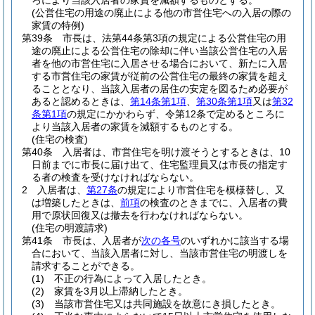
ろにより当該入居者の家賃を減額するものとする。
(公営住宅の用途の廃止による他の市営住宅への入居の際の
家賃の特例)
第39条
市長は、法第44条第3項の規定による公営住宅の用
途の廃止による公営住宅の除却に伴い当該公営住宅の入居
者を他の市営住宅に入居させる場合において、新たに入居
する市営住宅の家賃が従前の公営住宅の最終の家賃を超え
ることとなり、当該入居者の居住の安定を図るため必要が
あると認めるときは、
第14条第1項
、
第30条第1項
又は
第32
条第1項
の規定にかかわらず、令第12条で定めるところに
より当該入居者の家賃を減額するものとする。
(住宅の検査)
第40条
入居者は、市営住宅を明け渡そうとするときは、10
日前までに市長に届け出て、住宅監理員又は市長の指定す
る者の検査を受けなければならない。
2
入居者は、
第27条
の規定により市営住宅を模様替し、又
は増築したときは、
前項
の検査のときまでに、入居者の費
用で原状回復又は撤去を行わなければならない。
(住宅の明渡請求)
第41条
市長は、入居者が
次の各号
のいずれかに該当する場
合において、当該入居者に対し、当該市営住宅の明渡しを
請求することができる。
(1)
不正の行為によって入居したとき。
(2)
家賃を3月以上滞納したとき。
(3)
当該市営住宅又は共同施設を故意にき損したとき。