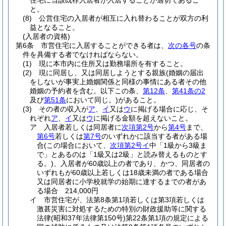
住宅に当該既存入居者が入居することが適切であるこ
と。
(8)
公営住宅の入居者が相互に入れ替わることが双方の利
益となること。
(入居者の資格)
第6条
市営住宅に入居することができる者は、
次の各号
の条
件を具備する者でなければならない。
(1)
現に本市内に住所又は勤務場所を有すること。
(2)
現に同居し、又は同居しようとする親族
(婚姻の届出
をしないが事実上婚姻関係と同様の事情にある者その他
婚姻の予約者を含む。以下この条、
第12条
、
第41条の2
及び
第51条
において同じ。)
があること。
(3)
その者の収入が
ア
、
イ
又は
ウ
に掲げる場合に応じ、そ
れぞれ
ア
、
イ
又は
ウ
に掲げる金額を超えないこと。
ア
入居者若しくは同居者に
次項第2号
から
第4号
まで、
第6号
若しくは
第7号
のいずれかに該当する者がある場
合
(この場合において、
次項第2号イ
中「1級から3級ま
で」とあるのは「1級又は2級」と読み替えるものとす
る。)
、入居者が60歳以上の者であり、かつ、同居者の
いずれもが60歳以上若しくは18歳未満の者である場合
又は同居者に小学校就学の始期に達するまでの者があ
る場合 214,000円
イ
市営住宅が、法第8条第1項若しくは第3項若しくは
激甚災害に対処するための特別の財政援助等に関する
法律
(昭和37年法律第150号)
第22条第1項の規定による