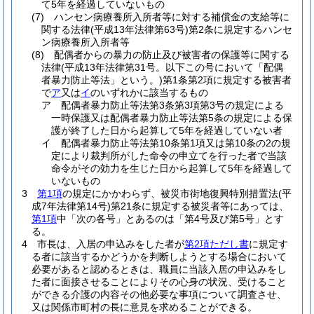
て5年を経過していないもの
(7)
ハンセン病療養所入所者等に対する補償金の支給等に
関する法律
(平成13年法律第63号)
第2条に規定するハンセ
ン病療養所入所者等
(8)
配偶者からの暴力の防止及び被害者の保護等に関する
法律
(平成13年法律第31号。以下この号において「配偶
者暴力防止等法」という。)
第1条第2項に規定する被害者
で
ア
又は
イ
のいずれかに該当するもの
ア
配偶者暴力防止等法第3条第3項第3号の規定による
一時保護又は配偶者暴力防止等法第5条の規定による保
護が終了した日から起算して5年を経過していない者
イ
配偶者暴力防止等法第10条第1項又は第10条の2の規
定により裁判所がした命令の申立てを行った者で当該
命令がその効力を生じた日から起算して5年を経過して
いないもの
3
第1項
の規定にかかわらず、被災市街地復興特別措置法
(平
成7年法律第14号)
第21条に規定する被災者等にあっては、
第1項
中「次の各号」とあるのは「第4号及び第5号」とす
る。
4
市長は、入居の申込みをした者が
第2項ただし書
に規定す
る者に該当するかどうかを判断しようとする場合において
必要があると認めるときは、職員に当該入居の申込みをし
た者に面接させることによりその心身の状況、受けること
ができる介護の内容その他必要な事項について調査させ、
又は関係市町村の長に意見を求めることができる。