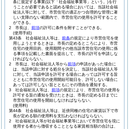
条に規定する事業
(以下「社会福祉事業等」という。)
を行
うことが必要であると認める場合においては、当該社会福
祉法人等に対して、市営住宅の適正かつ合理的な管理に著
しい支障のない範囲内で、市営住宅の使用を許可すること
ができる。
2
市長は、
前項
の許可に条件を附すことができる。
(使用手続)
第43条
社会福祉法人等は、
前条
の規定により市営住宅を使
用しようとするときは、市長の定めるところにより、市営
住宅の使用目的、使用期間その他当該市営住宅の使用に係
る事項を記載した書面を提出して、市長の許可を申請しな
ければならない。
2
市長は、社会福祉法人等から
前項
の申請があった場合に
は、当該申請に対する処分を決定し、当該社会福祉法人等
に対して、当該申請を許可する場合にあっては許可する旨
とともに市営住宅の使用開始可能日を、許可しない場合に
あっては許可しない旨とともにその理由を通知する。
3
社会福祉法人等は、
前項
の規定により、市営住宅の使用を
許可する旨の通知を受けたときは、市長の定める日までに
市営住宅の使用を開始しなければならない。
(使用料)
第44条
社会福祉法人等は、近傍同種の住宅の家賃以下で市
長が定める額の使用料を支払わなければならない。
2
社会福祉法人等が社会福祉事業等において市営住宅を現に
使用する者から徴収することとなる家賃相当額の合計は、