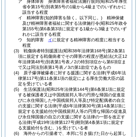
ア
身体障害 身体障害者福祉法施行規則
(昭和25年厚生
省令第15号)
別表第5号の1級から4級までのいずれかに
該当する程度
イ
精神障害
(知的障害を除く。以下同じ。)
精神保健
及び精神障害者福祉に関する法律施行令
(昭和25年政令
第155号)
第6条第3項に規定する1級から3級までのいず
れかに該当する程度
ウ
知的障害
イ
に規定する精神障害の程度に相当する
程度
(3)
戦傷病者特別援護法
(昭和38年法律第168号)
第2条第1
項に規定する戦傷病者でその障害の程度が恩給法
(大正12
年法律第48号)
別表第1号表ノ2の特別項症から第6項症ま
で又は同法別表第1号表ノ3の第1款症であるもの
(4)
原子爆弾被爆者に対する援護に関する法律
(平成6年法
律第117号)
第11条第1項の規定による厚生労働大臣の認
定を受けている者
(5)
生活保護法
(昭和25年法律第144号)
第6条第1項に規定
する被保護者又は中国残留邦人等の円滑な帰国の促進並
びに永住帰国した中国残留邦人等及び特定配偶者の自立
の支援に関する法律
(平成6年法律第30号)
第14条第1項に
規定する支援給付
(中国残留邦人等の円滑な帰国の促進及
び永住帰国後の自立の支援に関する法律の一部を改正す
る法律
(平成19年法律第127号)
附則第4条第1項に規定す
る支援給付を含む。)
を受けている者
(6)
海外からの引揚者で、本邦に引き揚げた日から起算し