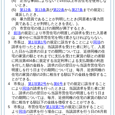
(4)
正当な事由によらないで15日以上市営住宅を使用しな
いとき。
(5)
第12条
、
第13条
及び
第22条
から
第27条
までの規定に
違反したとき。
(6)
暴力団員であることが判明したとき
(同居者が暴力団
員であることが判明したときを含む。)
。
(7)
市営住宅の借上げの期間が満了するとき。
2
前項
の規定により市営住宅の明渡しの請求を受けた入居者
は、速やかに当該市営住宅を明け渡さなければならない。
3
市長は、
第1項第1号
の規定に該当することにより
同項
の
請求を行ったときは、当該請求を受けた者に対して、入居
した日から請求の日までの期間については、近傍同種の住
宅の家賃の額とそれまでに支払を受けた家賃の額との差額
に民法第404条に規定する法定利率による支払期後の利息
を付した額の金銭を、請求の日の翌日から当該市営住宅の
明渡しを行う日までの期間については、毎月、近傍同種の
住宅の家賃の額の2倍に相当する額以下の金銭を徴収するこ
とができる。
4
市長は、
第1項第2号
から
第6号
までの規定に該当すること
により
同項
の請求を行ったときは、当該請求を受た者に対
し、請求の日の翌日から当該市営住宅の明渡しを行う日ま
での期間については、毎月、近傍同種の住宅の家賃の額の2
倍に相当する額以下の金銭を徴収することができる。
5
市長は、市営住宅が
第1項第7号
の規定に該当することに
より
同項
の請求を行う場合には、当該請求を行う日の6月前