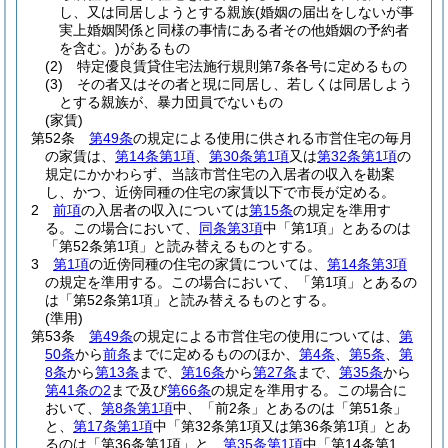
し、又は同居しようとする親族
(婚姻の届出をしないが事
実上婚姻関係と同様の事情にある者その他婚姻の予約者
を含む。)
があるもの
(2)
特定優良賃貸住宅法施行規則第7条各号に定めるもの
(3)
その者又はその者と現に同居し、若しくは同居しよう
とする親族が、暴力団員でないもの
(家賃)
第52条
第49条
の規定による使用に供される市営住宅の毎月
の家賃は、
第14条第1項
、
第30条第1項
又は
第32条第1項
の
規定にかかわらず、当該市営住宅の入居者の収入を勘案
し、かつ、近傍同種の住宅の家賃以下で市長が定める。
2
前項
の入居者の収入については
第15条
の規定を準用す
る。
この場合において、
同条第3項
中「第1項」とあるのは
「第52条第1項」と読み替えるものとする。
3
第1項
の近傍同種の住宅の家賃については、
第14条第3項
の規定を準用する。
この場合において、「第1項」とあるの
は「第52条第1項」と読み替えるものとする。
(準用)
第53条
第49条
の規定による市営住宅の使用については、
第
50条
から
前条
までに定めるもののほか、
第4条
、
第5条
、
第
8条
から
第13条
まで、
第16条
から
第27条
まで、
第35条
から
第41条の2
まで及び
第66条
の規定を準用する。
この場合に
おいて、
第8条第1項
中、「前2条」とあるのは「第51条」
と、
第17条第1項
中「第32条第1項又は第36条第1項」とあ
るのは「第36条第1項」と、
第35条第1項
中「第14条第1