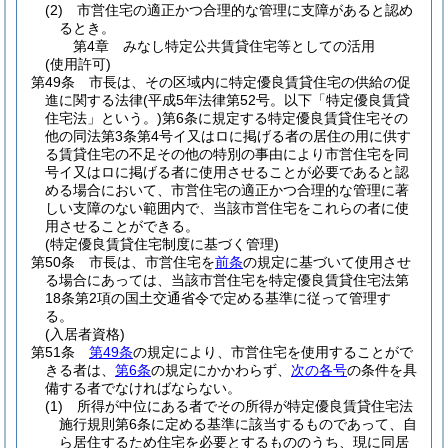
(2)
市営住宅の適正かつ合理的な管理に支障があると認め
るとき。
第4章
みなし特定公共賃貸住宅等としての活用
(使用許可)
第49条
市長は、その区域内に特定優良賃貸住宅の供給の促
進に関する法律
(平成5年法律第52号。以下「特定優良賃貸
住宅法」という。)
第6条に規定する特定優良賃貸住宅その
他の同法第3条第4号イ又はロに掲げる者の居住の用に供す
る賃貸住宅の不足その他の特別の事由により市営住宅を同
号イ又はロに掲げる者に使用させることが必要であると認
める場合において、市営住宅の適正かつ合理的な管理に著
しい支障のない範囲内で、当該市営住宅をこれらの者に使
用させることができる。
(特定優良賃貸住宅制度に基づく管理)
第50条
市長は、市営住宅を
前条
の規定に基づいて使用させ
る場合にあっては、当該市営住宅を特定優良賃貸住宅法第
18条第2項の国土交通省令で定める基準に従って管理す
る。
(入居者資格)
第51条
第49条
の規定により、市営住宅を使用することがで
きる者は、
第6条
の規定にかかわらず、
次の各号
の条件を具
備する者でなければならない。
(1)
所得が中位にある者でその所得が特定優良賃貸住宅法
施行規則第6条に定める基準に該当するものであって、自
ら居住するため住宅を必要とするもののうち、現に同居