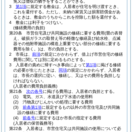
免又は徴収の猶予をすることができる。
3
第1項
に規定する敷金は、入居者が住宅を明け渡すとき、
これを還付する。
ただし、未納の家賃又は損害賠償金があ
るときは、敷金のうちからこれを控除した額を還付する。
4
敷金には利子をつけない。
(修繕費用の負担)
第20条
市営住宅及び共同施設の修繕に要する費用
(畳の表替
え、破損ガラスの取替え等の軽微な修繕及び給水栓、点滅
器その他附帯施設の構造上重要でない部分の修繕に要する
費用を除く。)
は、市の負担とする。
2
市長は、
前項
の規定にかかわらず、借上げ市営住宅の修繕
費用に関しては別に定めるものとする。
3
入居者の責めに帰すべき事由によって
第1項
に掲げる修繕
の必要が生じたときは、
同項
の規定にかかわらず、入居者
は、市長の選択に従い、修繕し、又はその費用を負担しな
ければならない。
(入居者の費用負担義務)
第21条
次の各号
に掲げる費用は、入居者の負担とする。
(1)
電気、ガス、水道及び下水道の使用料
(2)
汚物及びじんかいの処理に要する費用
(3)
前条第1項
に規定するもの以外の市営住宅及び共同施
設の修繕に要する費用
(4)
前各号
に規定するほか市長の指定する費用
(入居者の保管義務等)
第22条
入居者は、市営住宅又は共同施設の使用について必