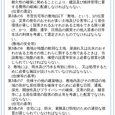
耐久性の確保に努めることにより、建設及び維持管理に要
する費用の縮減に配慮しなければならない。
(位置の選定)
第3条の5
市営住宅等の敷地
(以下「敷地」という。)
の位置
は、災害の発生のおそれが多い土地及び公害等により居住
環境が著しく阻害されるおそれがある土地をできる限り避
け、かつ、通勤、通学、日用品の購買その他入居者の日常
生活の利便を考慮して選定されたものでなければならな
い。
(敷地の安全等)
第3条の6
敷地が地盤の軟弱な土地、崖崩れ又は出水のおそ
れがある土地その他これらに類する土地であるときは、当
該敷地に地盤の改良、擁壁の設置等安全上必要な措置が講
じられていなければならない。
2
敷地には、雨水及び汚水を有効に排出し、又は処理するた
めに必要な施設が設けられていなければならない。
(住棟等の基準)
第3条の7
住棟その他の建築物は、敷地内及びその周辺の地
域の良好な居住環境を確保するために必要な日照、通風、
採光、開放性及びプライバシーの確保、災害の防止、騒音
等による居住環境の阻害の防止等を考慮した配置でなけれ
ばならない。
(住宅の基準)
第3条の8
住宅には、防火、避難及び防犯のための適切な措
置が講じられていなければならない。