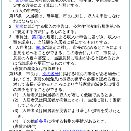
3
第1項
の近傍同種の住宅の家賃は、毎年度、令第3条に規
定する方法により算出した額とする。
(収入の申告等)
第15条
入居者は、毎年度、市長に対し、収入を申告しなけ
ればならない。
2
前項
に規定する収入の申告は、公営住宅法施行規則第7条
に規定する方法によるものとする。
3
市長は、
第1項
の規定による収入の申告に基づき、収入の
額を認定し、当該額を入居者に通知するものとする。
4
入居者は、
前項
の認定に対し、市長の定めるところにより
意見を述べることができる。
この場合において、市長は、
意見の内容を審査し、当該意見に理由があると認めるとき
は当該認定を更正するものとする。
(家賃の減免又は徴収猶予)
第16条
市長は、
次の各号
に掲げる特別の事情がある場合に
おいては、家賃の減免又は徴収の猶予を必要と認める者に
対して市長が定めるところにより当該家賃の減免又は徴収
の猶予をすることができる。
(1)
入居者又は同居者の収入が著しく低額であるとき。
(2)
入居者又は同居者が病気にかかり、生活に著しく困窮
しているとき。
(3)
入居者又は同居者が災害により著しい損害を受けたと
き。
(4)
その他
前各号
に準ずる特別の事情があるとき。
(家賃の納付)