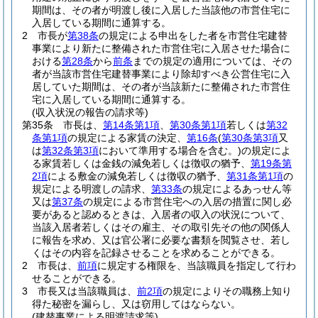
期間は、その者が明渡し後に入居した当該他の市営住宅に
入居している期間に通算する。
2
市長が
第38条
の規定による申出をした者を市営住宅建替
事業により新たに整備された市営住宅に入居させた場合に
おける
第28条
から
前条
までの規定の適用については、その
者が当該市営住宅建替事業により除却すべき公営住宅に入
居していた期間は、その者が当該新たに整備された市営住
宅に入居している期間に通算する。
(収入状況の報告の請求等)
第35条
市長は、
第14条第1項
、
第30条第1項
若しくは
第32
条第1項
の規定による家賃の決定、
第16条
(
第30条第3項
又
は
第32条第3項
において準用する場合を含む。)
の規定によ
る家賃若しくは金銭の減免若しくは徴収の猶予、
第19条第
2項
による敷金の減免若しくは徴収の猶予、
第31条第1項
の
規定による明渡しの請求、
第33条
の規定によるあっせん等
又は
第37条
の規定による市営住宅への入居の措置に関し必
要があると認めるときは、入居者の収入の状況について、
当該入居者若しくはその雇主、その取引先その他の関係人
に報告を求め、又は官公署に必要な書類を閲覧させ、若し
くはその内容を記録させることを求めることができる。
2
市長は、
前項
に規定する権限を、当該職員を指定して行わ
せることができる。
3
市長又は当該職員は、
前2項
の規定によりその職務上知り
得た秘密を漏らし、又は窃用してはならない。
(建替事業による明渡請求等)