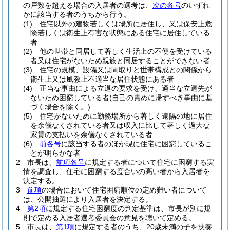
の戸数を超える場合の入居者の選考は、
次の各号
のいずれ
かに該当する者のうちから行う。
(1)
住宅以外の建物若しくは場所に居住し、又は保安上危
険若しくは衛生上有害な状態にある住宅に居住している
者
(2)
他の世帯と同居して著しく生活上の不便を受けている
者又は住宅がないため親族と同居することができない者
(3)
住宅の規模、設備又は間取りと世帯構成との関係から
衛生上又は風教上不適当な居住状態にある者
(4)
正当な事由による立退の要求を受け、適当な立退先が
ないため困窮している者
(自己の責めに帰すべき事由に基
づく場合を除く。)
(5)
住宅がないために勤務場所から著しく遠隔の地に居住
を余儀なくされている者又は収入に比して著しく過大な
家賃の支払いを余儀なくされている者
(6)
前各号
に該当する者のほか現に住宅に困窮しているこ
とが明らかな者
2
市長は、
前項各号
に規定する者について住宅に困窮する実
情を調査し、住宅に困窮する度合いの高い者から入居者を
決定する。
3
前項
の場合において住宅困窮順位の定め難い者について
は、公開抽選により入居者を決定する。
4
第2項
に規定する住宅困窮度の判定基準は、市長が別に規
則で定める入居者選考委員会の意見を聴いて定める。
5
市長は、
第1項
に規定する者のうち、20歳未満の子を扶養