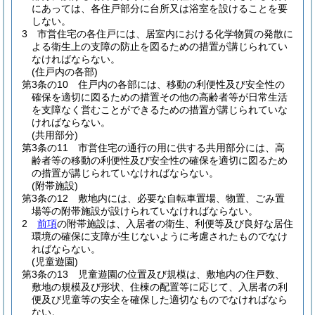
にあっては、各住戸部分に台所又は浴室を設けることを要
しない。
3
市営住宅の各住戸には、居室内における化学物質の発散に
よる衛生上の支障の防止を図るための措置が講じられてい
なければならない。
(住戸内の各部)
第3条の10
住戸内の各部には、移動の利便性及び安全性の
確保を適切に図るための措置その他の高齢者等が日常生活
を支障なく営むことができるための措置が講じられていな
ければならない。
(共用部分)
第3条の11
市営住宅の通行の用に供する共用部分には、高
齢者等の移動の利便性及び安全性の確保を適切に図るため
の措置が講じられていなければならない。
(附帯施設)
第3条の12
敷地内には、必要な自転車置場、物置、ごみ置
場等の附帯施設が設けられていなければならない。
2
前項
の附帯施設は、入居者の衛生、利便等及び良好な居住
環境の確保に支障が生じないように考慮されたものでなけ
ればならない。
(児童遊園)
第3条の13
児童遊園の位置及び規模は、敷地内の住戸数、
敷地の規模及び形状、住棟の配置等に応じて、入居者の利
便及び児童等の安全を確保した適切なものでなければなら
ない。