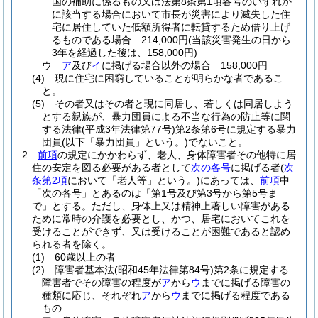
国の補助に係るもの又は法第8条第1項各号のいずれか
に該当する場合において市長が災害により滅失した住
宅に居住していた低額所得者に転貸するため借り上げ
るものである場合 214,000円
(当該災害発生の日から
3年を経過した後は、158,000円)
ウ
ア
及び
イ
に掲げる場合以外の場合 158,000円
(4)
現に住宅に困窮していることが明らかな者であるこ
と。
(5)
その者又はその者と現に同居し、若しくは同居しよう
とする親族が、暴力団員による不当な行為の防止等に関
する法律
(平成3年法律第77号)
第2条第6号に規定する暴力
団員
(以下「暴力団員」という。)
でないこと。
2
前項
の規定にかかわらず、老人、身体障害者その他特に居
住の安定を図る必要がある者として
次の各号
に掲げる者
(
次
条第2項
において「老人等」という。)
にあっては、
前項
中
「次の各号」とあるのは「第1号及び第3号から第5号ま
で」とする。
ただし、身体上又は精神上著しい障害がある
ために常時の介護を必要とし、かつ、居宅においてこれを
受けることができず、又は受けることが困難であると認め
られる者を除く。
(1)
60歳以上の者
(2)
障害者基本法
(昭和45年法律第84号)
第2条に規定する
障害者でその障害の程度が
ア
から
ウ
までに掲げる障害の
種類に応じ、それぞれ
ア
から
ウ
までに掲げる程度である
もの