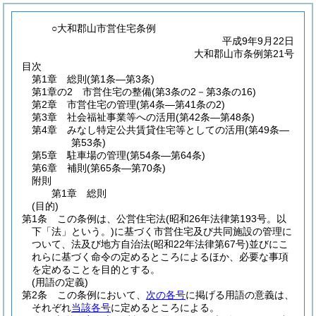
○大和郡山市営住宅条例
平成9年9月22日
大和郡山市条例第21号
目次
第1章
総則
(第1条―第3条)
第1章の2
市営住宅の整備
(第3条の2－第3条の16)
第2章
市営住宅の管理
(第4条―第41条の2)
第3章
社会福祉事業等への活用
(第42条―第48条)
第4章
みなし特定公共賃貸住宅等としての活用
(第49条―
第53条)
第5章
駐車場の管理
(第54条―第64条)
第6章
補則
(第65条―第70条)
附則
第1章
総則
(目的)
第1条
この条例は、公営住宅法
(昭和26年法律第193号。以
下「法」という。)
に基づく市営住宅及び共同施設の管理に
ついて、法及び地方自治法
(昭和22年法律第67号)
並びにこ
れらに基づく命令の定めるところによるほか、必要な事項
を定めることを目的とする。
(用語の定義)
第2条
この条例において、
次の各号
に掲げる用語の意義は、
それぞれ
当該各号
に定めるところによる。