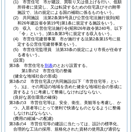
(1)
市営住宅 市が建設、買取り又は借上げを行い、低額
所得者に賃貸し、又は転貸するための住宅及びその附帯
施設で、法の規定による国の補助に係るものをいう。
(2)
共同施設 法第2条第9号及び公営住宅法施行規則
(昭
和26年建設省令第19号)
第1条に規定する施設をいう。
(3)
収入 公営住宅法施行令
(昭和26年政令第240号。以下
「令」という。)
第1条第3号に規定する収入をいう。
(4)
市営住宅建替事業 市が施行する法第2条第15号に規
定する公営住宅建替事業をいう。
(5)
市営住宅監理員 法第33条の規定により市長が任命す
る者をいう。
(設置)
第3条
市営住宅を
別表
のとおり設置する。
第1章の2
市営住宅の整備
(健全な地域社会の形成)
第3条の2
市営住宅及び共同施設
(以下「市営住宅等」とい
う。)
は、その周辺の地域を含めた健全な地域社会の形成に
資するように考慮して整備しなければならない。
(良好な居住環境の確保)
第3条の3
市営住宅等は、安全、衛生、美観等を考慮し、か
つ、入居者等にとって便利で快適なものとなるように整備
しなければならない。
(費用の縮減への配慮)
第3条の4
市営住宅等の建設に当たっては、設計の標準化、
合理的な工法の採用、規格化された資材の使用及び適切な