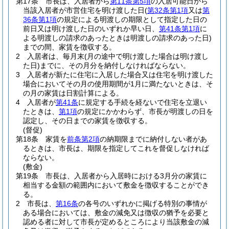
第17条
市長は、入居者から
第11条第5項
の入居可能日から
当該入居者が市営住宅を明け渡した日
(
第32条第1項
又は
第
36条第1項
の規定による明渡しの期限として指定した日の
前日又は明け渡した日のいずれか早い日、
第41条第1項
に
よる明渡しの請求のあったときは明渡しの請求のあった日)
までの間、家賃を徴収する。
2
入居者は、毎月末
(月の途中で明け渡した場合は明け渡し
た日)
までに、その月分を納付しなければならない。
3
入居者が新たに住宅に入居した場合又は住宅を明け渡した
場合においてその月の使用期間が1月に満たないときは、そ
の月の家賃は日割計算による。
4
入居者が
第41条
に規定する手続を経ないで住宅を立退い
たときは、
第1項
の規定にかかわらず、市長が明渡しの日を
認定し、その日までの家賃を徴収する。
(督促)
第18条
家賃を
前条第2項
の納期限までに納付しない者があ
るときは、市長は、期限を指定してこれを督促しなければ
ならない。
(敷金)
第19条
市長は、入居者から入居時における3月分の家賃に
相当する金額の範囲内において敷金を徴収することができ
る。
2
市長は、
第16条
の各号のいずれかに掲げる特別の事情が
ある場合においては、敷金の減免又は徴収の猶予を必要と
認める者に対して市長が定めるところにより当該敷金の減