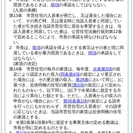
団員であるときは、
前項
の承認をしてはならない。
(入居の承継)
第13条
市営住宅の入居者が死亡し、又は退去した場合にお
いて、その死亡時、又は退去時に当該入居者と同居してい
た者が引き続き当該市営住宅に居住を希望するときは、当
該入居者と同居していた者は、公営住宅法施行規則第12条
で定めるところにより、市長の承認を得なければならな
い。
2
市長は、
前項
の承認を得ようとする者又はその者と現に同
居している者が暴力団員であるときは、
同項
の承認をして
はならない。
(家賃の決定)
第14条
市営住宅の毎月の家賃は、毎年度、
次条第3項
の規
定により認定された収入
(
同条第4項
の規定により更正され
た場合には、その更正後の収入。
第28条
において同じ。)
に
基づき、近傍同種の住宅の家賃
(
第3項
の規定により定めら
れたものをいう。以下同じ。)
以下で令第2条に規定する方
法により算出した額とする。
ただし、入居者からの収入の
申告がない場合において、
第35条第1項
の規定による請求
を行ったにもかかわらず、市営住宅の入居者が、その請求
に応じないときは、当該市営住宅の家賃は近傍同種の住宅
の家賃とする。
2
令第2条第1項第4号に規定する事業主体の定める数値は、
市長が別に定めるものとする。