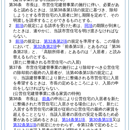
第36条
市長は、市営住宅建替事業の施行に伴い、必要があ
ると認めるときは、法第38条第1項の規定に基づき、除却
しようとする市営住宅の入居者に対し期限を定めて、その
明渡しを請求することができるものとする。
2
前項
の規定による請求を受けた者は、
同項
の期限が到来し
たときは、速やかに、当該市営住宅を明け渡さなければな
らない。
3
前項
の規定は、
第32条第2項
の規定を準用する。
この場合
において、
第32条第2項
中「前条第1項」とあるのは「第36
条第2項」と、「高額所得者」とあるのは「入居者」と読み
替えるものとする。
(新たに整備される市営住宅への入居)
第37条
市営住宅建替事業の施行により除却すべき公営住宅
の除却前の最終の入居者が、法第40条第1項の規定によ
り、当該建替事業により新たに整備される市営住宅に入居
を希望するときは、市長の定めるところにより、入居の申
出をしなければならない。
(公営住宅建替事業に係る家賃の特例)
第38条
市長は、
前条
の申出により公営住宅の入居者を新た
に整備された市営住宅に入居させる場合において、新たに
入居する市営住宅の家賃が従前の公営住宅の最終の家賃を
超えることとなり、当該入居者の居住の安定を図るため必
要があると認めるときは、
第14条第1項
、
第30条第1項
又は
第32条第1項
の規定にかかわらず、令第12条で定めるとこ