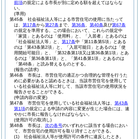
前項
の規定による市長が別に定める額を超えてはならな
い。
(準用)
第45条
社会福祉法人等による市営住宅の使用に当たって
は、
第17条
から
第27条
まで、
第36条
、
第40条
及び
第67条
の規定を準用する。
この場合において、これらの規定中
「家賃」とあるのは「使用料」と、「入居者」とあるのは
「社会福祉法人等」と、
第17条
中「第11条第5項」とある
のは「第43条第2項」と、「入居可能日」とあるのは「使
用開始可能日」と、「第32条第1項又は第36条第1項」とあ
るのは「第36条第1項」と、「第41条第1項」とあるのは
「第48条」と読み替えるものとする。
(報告の請求)
第46条
市長は、市営住宅の適正かつ合理的な管理を行うた
めに必要があると認めるときは、当該市営住宅を使用して
いる社会福祉法人等に対して、当該市営住宅の使用状況を
報告させることができる。
(申請内容の変更)
第47条
市営住宅を使用している社会福祉法人等は、
第43条
第1項
の規定による申請の内容に変更が生じた場合には、速
やかに市長に報告しなければならない。
(使用許可の取消し)
第48条
市長は、
次の各号
のいずれかに該当する場合におい
て、市営住宅の使用許可を取り消すことができる。
(1)
社会福祉法人等が使用許可の条件に違反したとき。