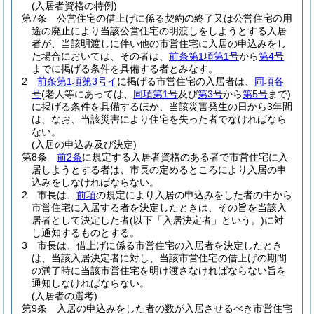
(入居者資格の特例)
第7条
公営住宅の借上げに係る契約の終了又は公営住宅の用
途の廃止により当該公営住宅の明渡しをしようとする入居
者が、当該明渡しに伴い他の市営住宅に入居の申込みをし
た場合においては、その者は、
前条第1項第1号
から
第4号
までに掲げる条件を具備する者とみなす。
2
前条第1項第3号イ
に掲げる市営住宅の入居者は、
同項各
号
(老人等にあっては、
同項第1号
及び
第3号
から
第5号
まで)
に掲げる条件を具備するほか、当該災害発生の日から3年間
は、なお、当該災害により住宅を失った者でなければなら
ない。
(入居の申込み及び決定)
第8条
前2条
に規定する入居者資格のある者で市営住宅に入
居しようとする者は、市長の定めるところにより入居の申
込みをしなければならない。
2
市長は、
前項
の規定により入居の申込みをした者の中から
市営住宅に入居する者を決定したときは、その旨を当該入
居者として決定した者
(以下「入居決定者」という。)
に対
し通知するものとする。
3
市長は、借上げに係る市営住宅の入居者を決定したとき
は、当該入居決定者に対し、当該市営住宅の借上げの期間
の満了時に当該市営住宅を明け渡さなければならない旨を
通知しなければならない。
(入居者の選考)
第9条
入居の申込みをした者の数が入居させるべき市営住宅