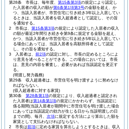
第28条
市長は、毎年度、
第15条第3項
の規定により認定し
た入居者の収入の額が
第6条第1項第3号
の金額を超え、か
つ、当該入居者が、市営住宅に引き続き3年以上入居してい
るときは、当該入居者を収入超過者として認定し、その旨
を通知する。
2
市長は、
第15条第3項
の規定により認定した入居者の収入
の額が最近2年間引き続き令第9条に規定する金額を超え、
かつ、当該入居者が市営住宅に引き続き5年以上入居してい
る場合にあっては、当該入居者を高額所得者として認定
し、その旨を通知する。
3
入居者は、
前2項
の認定に対し、市長の定めるところによ
り意見を述べることができる。
この場合においては、市長
は、意見の内容を審査し、必要があれば当該認定を更正す
る。
(明渡し努力義務)
第29条
収入超過者は、市営住宅を明け渡すように努めなけ
ればならない。
(収入超過者に対する家賃)
第30条
第28条第1項
の規定により、収入超過者と認定され
た入居者は
第14条第1項
の規定にかかわらず、当該認定に
係る期間
(当該入居者が期間中に市営住宅を明け渡した場合
にあっては当該認定の効力が生じる日から当該明渡しの日
までの間)
、毎月、
次項
に規定する方法により算出した額を
家賃として支払わなければならない。
2
市長は
前項
に定める家賃を算出しようとするときは、収入