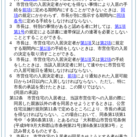
2
市営住宅の入居決定者がやむを得ない事情により入居の手
続を
前項
に定める期間内にすることができないときは、
同
項
の規定にかかわらず、市長が別に指示する期間内に
同項
各号
に定める手続をしなければならない。
3
市長は、特別の事情があると認める者に対しては、
第1項
第1号
の規定による請書に連帯保証人の連署を必要としない
こととすることができる。
4
市長は、市営住宅の入居決定者が
第1項
又は
第2項
に規定
する期間内に
第1項
の手続をしないときは、市営住宅の入居
の決定を取り消すことができる。
5
市長は、市営住宅の入居決定者が
第1項
又は
第2項
の手続
をしたときは、当該入居決定者に対して速やかに市営住宅
の入居可能日を通知しなければならない。
6
市営住宅の入居決定者は、
前項
により通知された入居可能
日から14日以内に入居しなければならない。
ただし、特に
市長の承認を受けたときは、この限りではない。
(同居の承認)
第12条
市営住宅の入居者は、当該市営住宅への入居の際に
同居した親族以外の者を同居させようとするときは、公営
住宅法施行規則第11条で定めるところにより、市長の承認
を得なければならない。
この場合において、同条第1項第1
号中「令第6条第1項」とあるのは「大和郡山市営住宅条例
(平成9年9月大和郡山市条例第21号)
第6条第1項第3号」と
読み替えるものとする。
2
市長は、市営住宅の入居者が同居させようとする者が暴力