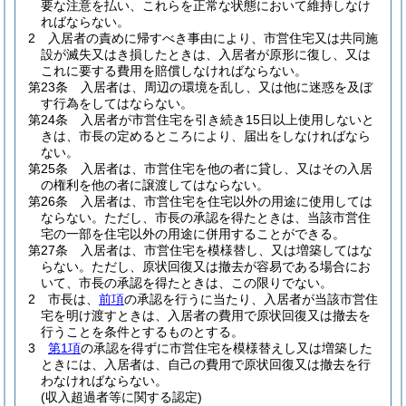
要な注意を払い、これらを正常な状態において維持しなけ
ればならない。
2
入居者の責めに帰すべき事由により、市営住宅又は共同施
設が滅失又はき損したときは、入居者が原形に復し、又は
これに要する費用を賠償しなければならない。
第23条
入居者は、周辺の環境を乱し、又は他に迷惑を及ぼ
す行為をしてはならない。
第24条
入居者が市営住宅を引き続き15日以上使用しないと
きは、市長の定めるところにより、届出をしなければなら
ない。
第25条
入居者は、市営住宅を他の者に貸し、又はその入居
の権利を他の者に譲渡してはならない。
第26条
入居者は、市営住宅を住宅以外の用途に使用しては
ならない。
ただし、市長の承認を得たときは、当該市営住
宅の一部を住宅以外の用途に併用することができる。
第27条
入居者は、市営住宅を模様替し、又は増築してはな
らない。
ただし、原状回復又は撤去が容易である場合にお
いて、市長の承認を得たときは、この限りでない。
2
市長は、
前項
の承認を行うに当たり、入居者が当該市営住
宅を明け渡すときは、入居者の費用で原状回復又は撤去を
行うことを条件とするものとする。
3
第1項
の承認を得ずに市営住宅を模様替えし又は増築した
ときには、入居者は、自己の費用で原状回復又は撤去を行
わなければならない。
(収入超過者等に関する認定)