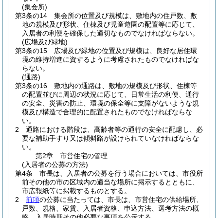
(集会所)
第3条の14
集会所の位置及び規模は、敷地内の住戸数、敷
地の規模及び形状、住棟及び児童遊園の配置等に応じて、
入居者の利便を確保した適切なものでなければならない。
(広場及び緑地)
第3条の15
広場及び緑地の位置及び規模は、良好な居住環
境の維持増進に資するように考慮されたものでなければな
らない。
(通路)
第3条の16
敷地内の通路は、敷地の規模及び形状、住棟等
の配置並びに周辺の状況に応じて、日常生活の利便、通行
の安全、災害の防止、環境の保全等に支障がないような規
模及び構造で合理的に配置されたものでなければならな
い。
2
通路における階段は、高齢者等の通行の安全に配慮し、必
要な補助手すり又は傾斜路が設けられていなければならな
い。
第2章
市営住宅の管理
(入居者の公募の方法)
第4条
市長は、入居者の公募を行う場合においては、市役所
前その他の市の区域内の適当な場所に掲示するとともに、
市広報紙等に掲載するものとする。
2
前項
の公募に当たっては、市長は、市営住宅の供給場所、
戸数、規格、家賃、入居者資格、申込方法、選考方法の概
略、入居時期その他必要な事項を公示する。