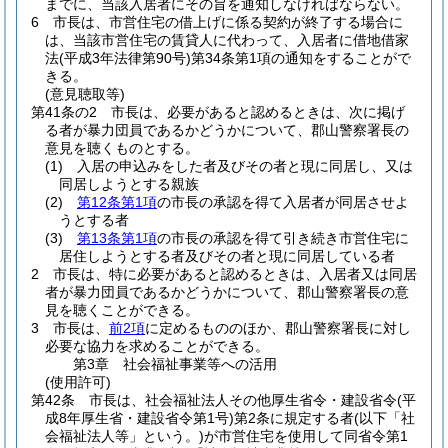
までに、当該入居者にその旨を通知しなければならない。
6
市長は、市営住宅の借上げに係る契約が終了する場合に
は、当該市営住宅の賃貸人に代わって、入居者に借地借家
法
(平成3年法律第90号)
第34条第1項の通知をすることがで
きる。
(意見聴取等)
第41条の2
市長は、必要があると認めるときは、次に掲げ
る者が暴力団員であるかどうかについて、郡山警察署長の
意見を聴くものとする。
(1)
入居の申込みをした者及びその者と現に同居し、又は
同居しようとする親族
(2)
第12条第1項
の市長の承認を得て入居者が同居させよ
うとする者
(3)
第13条第1項
の市長の承認を得て引き続き市営住宅に
居住しようとする者及びその者と現に同居している者
2
市長は、特に必要があると認めるときは、入居者又は同居
者が暴力団員であるかどうかについて、郡山警察署長の意
見を聴くことができる。
3
市長は、
前2項
に定めるもののほか、郡山警察署長に対し
必要な協力を求めることができる。
第3章
社会福祉事業等への活用
(使用許可)
第42条
市長は、社会福祉法人その他厚生省令・建設省令
(平
成8年厚生省・建設省令第1号)
第2条に規定する者
(以下「社
会福祉法人等」という。)
が市営住宅を使用して同省令第1