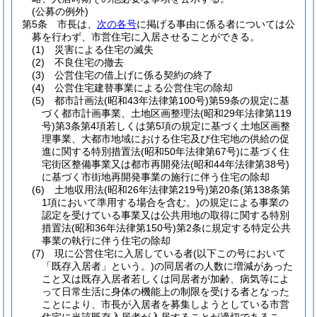
(公募の例外)
第5条
市長は、
次の各号
に掲げる事由に係る者については公
募を行わず、市営住宅に入居させることができる。
(1)
災害による住宅の滅失
(2)
不良住宅の撤去
(3)
公営住宅の借上げに係る契約の終了
(4)
公営住宅建替事業による公営住宅の除却
(5)
都市計画法
(昭和43年法律第100号)
第59条の規定に基
づく都市計画事業、土地区画整理法
(昭和29年法律第119
号)
第3条第4項若しくは第5項の規定に基づく土地区画整
理事業、大都市地域における住宅及び住宅地の供給の促
進に関する特別措置法
(昭和50年法律第67号)
に基づく住
宅街区整備事業又は都市再開発法
(昭和44年法律第38号)
に基づく市街地再開発事業の施行に伴う住宅の除却
(6)
土地収用法
(昭和26年法律第219号)
第20条
(第138条第
1項において準用する場合を含む。)
の規定による事業の
認定を受けている事業又は公共用地の取得に関する特別
措置法
(昭和36年法律第150号)
第2条に規定する特定公共
事業の執行に伴う住宅の除却
(7)
現に公営住宅に入居している者
(以下この号において
「既存入居者」という。)
の同居者の人数に増減があった
こと又は既存入居者若しくは同居者が加齢、病気等によ
って日常生活に身体の機能上の制限を受ける者となった
ことにより、市長が入居者を募集しようとしている市営