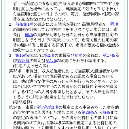
ず、当該認定に係る期間
(当該入居者が期間中に市営住宅を
明け渡した場合にあっては、当該認定の効力が生じる日か
ら当該明け渡しの日までの間)
、毎月、近傍同種の住宅の家
賃を支払わなければならない。
2
前条第1項
の規定による請求を受けた高額所得者が、
同項
の期限が到来しても市営住宅を明け渡さない場合には、市
長は、
同項
の期限が到来した日の翌日から当該市営住宅の
明渡しを行う日までの期間について、近傍同種の住宅の家
賃の額の2倍に相当する額以下で、市長が定める額の金銭を
徴収することができる。
3
第16条
の規定は
第1項
の家賃及び
前項
の金銭に、
第17条
及
び
第18条
の規定は
第1項
の家賃にそれぞれ準用する。
(住宅のあっせん等)
第33条
市長は、収入超過者に対して当該収入超過者から申
出があった場合その他必要があると認める場合において
は、他の適当な住宅のあっせん等を行うものとする。
この
場合において市営住宅の入居者が公共賃貸住宅等公的資金
による住宅への入居を希望したときは、その入居を容易に
するように特別の配慮をしなければならない。
(期間通算)
第34条
市長が
第7条第1項
の規定による申込みをした者を他
の市営住宅に入居させた場合における
第28条
から
前条
まで
の規定の適用については、その者が公営住宅の借上げに係
る契約の終了又は法第44条第3項の規定による公営住宅の
用途の廃止により明渡しをすべき公営住宅に入居していた