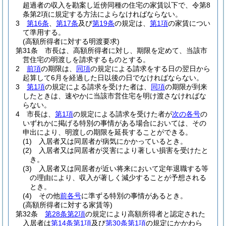
超過者の収入を勘案し近傍同種の住宅の家賃以下で、令第8
条第2項に規定する方法によらなければならない。
3
第16条
、
第17条
及び
第19条
の規定は、
第1項
の家賃につい
て準用する。
(高額所得者に対する明渡要求)
第31条
市長は、高額所得者に対し、期限を定めて、当該市
営住宅の明渡しを請求するものとする。
2
前項
の期限は、
同項
の規定による請求をする日の翌日から
起算して6月を経過した日以後の日でなければならない。
3
第1項
の規定による請求を受けた者は、
同項
の期限が到来
したときは、速やかに当該市営住宅を明け渡さなければな
らない。
4
市長は、
第1項
の規定による請求を受けた者が
次の各号
の
いずれかに掲げる特別の事情がある場合においては、その
申出により、明渡しの期限を延長することができる。
(1)
入居者又は同居者が病気にかかっているとき。
(2)
入居者又は同居者が災害により著しい損害を受けたと
き。
(3)
入居者又は同居者が近い将来において定年退職する等
の理由により、収入が著しく減少することが予想される
とき。
(4)
その他
前各号
に準ずる特別の事情があるとき。
(高額所得者に対する家賃等)
第32条
第28条第2項
の規定により高額所得者と認定された
入居者は
第14条第1項
及び
第30条第1項
の規定にかかわら