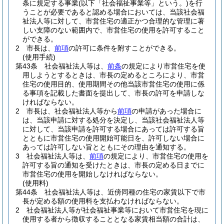
条に規定する事業
(以下「社会福祉事業等」という。)
を行
うことが必要であると認める場合においては、当該社会福
祉法人等に対して、市営住宅の適正かつ合理的な管理に著
しい支障のない範囲内で、市営住宅の使用を許可すること
ができる。
2
市長は、
前項
の許可に条件を附すことができる。
(使用手続)
第43条
社会福祉法人等は、
前条
の規定により市営住宅を使
用しようとするときは、市長の定めるところにより、市営
住宅の使用目的、使用期間その他当該市営住宅の使用に係
る事項を記載した書面を提出して、市長の許可を申請しな
ければならない。
2
市長は、社会福祉法人等から
前項
の申請があった場合に
は、当該申請に対する処分を決定し、当該社会福祉法人等
に対して、当該申請を許可する場合にあっては許可する旨
とともに市営住宅の使用開始可能日を、許可しない場合に
あっては許可しない旨とともにその理由を通知する。
3
社会福祉法人等は、
前項
の規定により、市営住宅の使用を
許可する旨の通知を受けたときは、市長の定める日までに
市営住宅の使用を開始しなければならない。
(使用料)
第44条
社会福祉法人等は、近傍同種の住宅の家賃以下で市
長が定める額の使用料を支払わなければならない。
2
社会福祉法人等が社会福祉事業等において市営住宅を現に
使用する者から徴収することとなる家賃相当額の合計は、