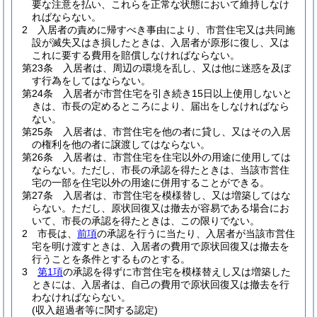
要な注意を払い、これらを正常な状態において維持しなけ
ればならない。
2
入居者の責めに帰すべき事由により、市営住宅又は共同施
設が滅失又はき損したときは、入居者が原形に復し、又は
これに要する費用を賠償しなければならない。
第23条
入居者は、周辺の環境を乱し、又は他に迷惑を及ぼ
す行為をしてはならない。
第24条
入居者が市営住宅を引き続き15日以上使用しないと
きは、市長の定めるところにより、届出をしなければなら
ない。
第25条
入居者は、市営住宅を他の者に貸し、又はその入居
の権利を他の者に譲渡してはならない。
第26条
入居者は、市営住宅を住宅以外の用途に使用しては
ならない。
ただし、市長の承認を得たときは、当該市営住
宅の一部を住宅以外の用途に併用することができる。
第27条
入居者は、市営住宅を模様替し、又は増築してはな
らない。
ただし、原状回復又は撤去が容易である場合にお
いて、市長の承認を得たときは、この限りでない。
2
市長は、
前項
の承認を行うに当たり、入居者が当該市営住
宅を明け渡すときは、入居者の費用で原状回復又は撤去を
行うことを条件とするものとする。
3
第1項
の承認を得ずに市営住宅を模様替えし又は増築した
ときには、入居者は、自己の費用で原状回復又は撤去を行
わなければならない。
(収入超過者等に関する認定)