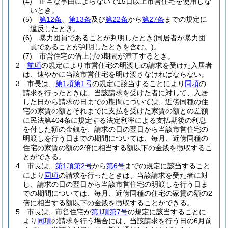
(4)
正当な事由によらないで15日以上市営住宅を使用しな
いとき。
(5)
第12条
、
第13条
及び
第22条
から
第27条
までの規定に
違反したとき。
(6)
暴力団員であることが判明したとき
(同居者が暴力団
員であることが判明したときを含む。)
。
(7)
市営住宅の借上げの期間が満了するとき。
2
前項
の規定により市営住宅の明渡しの請求を受けた入居者
は、速やかに当該市営住宅を明け渡さなければならない。
3
市長は、
第1項第1号
の規定に該当することにより
同項
の
請求を行ったときは、当該請求を受けた者に対して、入居
した日から請求の日までの期間については、近傍同種の住
宅の家賃の額とそれまでに支払を受けた家賃の額との差額
に民法第404条に規定する法定利率による支払期後の利息
を付した額の金銭を、請求の日の翌日から当該市営住宅の
明渡しを行う日までの期間については、毎月、近傍同種の
住宅の家賃の額の2倍に相当する額以下の金銭を徴収するこ
とができる。
4
市長は、
第1項第2号
から
第6号
までの規定に該当すること
により
同項
の請求を行ったときは、当該請求を受た者に対
し、請求の日の翌日から当該市営住宅の明渡しを行う日ま
での期間については、毎月、近傍同種の住宅の家賃の額の2
倍に相当する額以下の金銭を徴収することができる。
5
市長は、市営住宅が
第1項第7号
の規定に該当することに
より
同項
の請求を行う場合には、当該請求を行う日の6月前