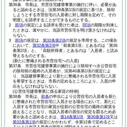
第36条
市長は、市営住宅建替事業の施行に伴い、必要があ
ると認めるときは、法第38条第1項の規定に基づき、除却
しようとする市営住宅の入居者に対し期限を定めて、その
明渡しを請求することができるものとする。
2
前項
の規定による請求を受けた者は、
同項
の期限が到来し
たときは、速やかに、当該市営住宅を明け渡さなければな
らない。
3
前項
の規定は、
第32条第2項
の規定を準用する。
この場合
において、
第32条第2項
中「前条第1項」とあるのは「第36
条第2項」と、「高額所得者」とあるのは「入居者」と読み
替えるものとする。
(新たに整備される市営住宅への入居)
第37条
市営住宅建替事業の施行により除却すべき公営住宅
の除却前の最終の入居者が、法第40条第1項の規定によ
り、当該建替事業により新たに整備される市営住宅に入居
を希望するときは、市長の定めるところにより、入居の申
出をしなければならない。
(公営住宅建替事業に係る家賃の特例)
第38条
市長は、
前条
の申出により公営住宅の入居者を新た
に整備された市営住宅に入居させる場合において、新たに
入居する市営住宅の家賃が従前の公営住宅の最終の家賃を
超えることとなり、当該入居者の居住の安定を図るため必
要があると認めるときは、
第14条第1項
、
第30条第1項
又は
第32条第1項
の規定にかかわらず、令第12条で定めるとこ