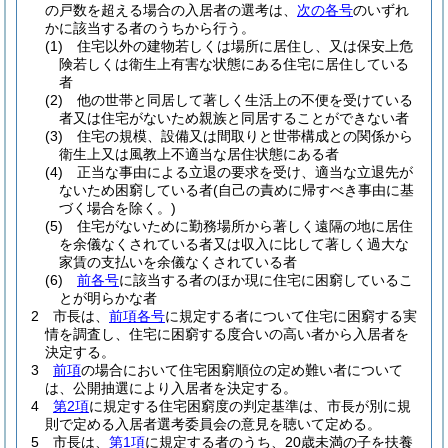
の戸数を超える場合の入居者の選考は、
次の各号
のいずれ
かに該当する者のうちから行う。
(1)
住宅以外の建物若しくは場所に居住し、又は保安上危
険若しくは衛生上有害な状態にある住宅に居住している
者
(2)
他の世帯と同居して著しく生活上の不便を受けている
者又は住宅がないため親族と同居することができない者
(3)
住宅の規模、設備又は間取りと世帯構成との関係から
衛生上又は風教上不適当な居住状態にある者
(4)
正当な事由による立退の要求を受け、適当な立退先が
ないため困窮している者
(自己の責めに帰すべき事由に基
づく場合を除く。)
(5)
住宅がないために勤務場所から著しく遠隔の地に居住
を余儀なくされている者又は収入に比して著しく過大な
家賃の支払いを余儀なくされている者
(6)
前各号
に該当する者のほか現に住宅に困窮しているこ
とが明らかな者
2
市長は、
前項各号
に規定する者について住宅に困窮する実
情を調査し、住宅に困窮する度合いの高い者から入居者を
決定する。
3
前項
の場合において住宅困窮順位の定め難い者について
は、公開抽選により入居者を決定する。
4
第2項
に規定する住宅困窮度の判定基準は、市長が別に規
則で定める入居者選考委員会の意見を聴いて定める。
5
市長は、
第1項
に規定する者のうち、20歳未満の子を扶養