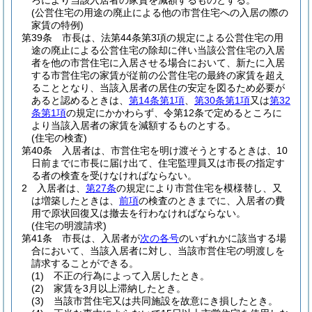
ろにより当該入居者の家賃を減額するものとする。
(公営住宅の用途の廃止による他の市営住宅への入居の際の
家賃の特例)
第39条
市長は、法第44条第3項の規定による公営住宅の用
途の廃止による公営住宅の除却に伴い当該公営住宅の入居
者を他の市営住宅に入居させる場合において、新たに入居
する市営住宅の家賃が従前の公営住宅の最終の家賃を超え
ることとなり、当該入居者の居住の安定を図るため必要が
あると認めるときは、
第14条第1項
、
第30条第1項
又は
第32
条第1項
の規定にかかわらず、令第12条で定めるところに
より当該入居者の家賃を減額するものとする。
(住宅の検査)
第40条
入居者は、市営住宅を明け渡そうとするときは、10
日前までに市長に届け出て、住宅監理員又は市長の指定す
る者の検査を受けなければならない。
2
入居者は、
第27条
の規定により市営住宅を模様替し、又
は増築したときは、
前項
の検査のときまでに、入居者の費
用で原状回復又は撤去を行わなければならない。
(住宅の明渡請求)
第41条
市長は、入居者が
次の各号
のいずれかに該当する場
合において、当該入居者に対し、当該市営住宅の明渡しを
請求することができる。
(1)
不正の行為によって入居したとき。
(2)
家賃を3月以上滞納したとき。
(3)
当該市営住宅又は共同施設を故意にき損したとき。