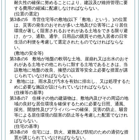
耐久性の確保に努めることにより、建設及び維持管理に要
する費用の縮減に配慮しなければならない。
(位置の選定)
第3条の5
市営住宅等の敷地
(以下「敷地」という。)
の位置
は、災害の発生のおそれが多い土地及び公害等により居住
環境が著しく阻害されるおそれがある土地をできる限り避
け、かつ、通勤、通学、日用品の購買その他入居者の日常
生活の利便を考慮して選定されたものでなければならな
い。
(敷地の安全等)
第3条の6
敷地が地盤の軟弱な土地、崖崩れ又は出水のおそ
れがある土地その他これらに類する土地であるときは、当
該敷地に地盤の改良、擁壁の設置等安全上必要な措置が講
じられていなければならない。
2
敷地には、雨水及び汚水を有効に排出し、又は処理するた
めに必要な施設が設けられていなければならない。
(住棟等の基準)
第3条の7
住棟その他の建築物は、敷地内及びその周辺の地
域の良好な居住環境を確保するために必要な日照、通風、
採光、開放性及びプライバシーの確保、災害の防止、騒音
等による居住環境の阻害の防止等を考慮した配置でなけれ
ばならない。
(住宅の基準)
第3条の8
住宅には、防火、避難及び防犯のための適切な措
置が講じられていなければならない。