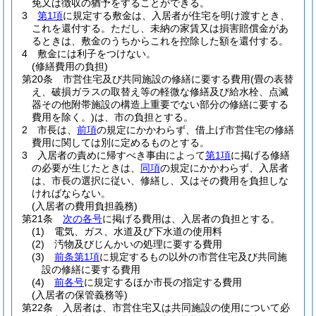
免又は徴収の猶予をすることができる。
3
第1項
に規定する敷金は、入居者が住宅を明け渡すとき、
これを還付する。
ただし、未納の家賃又は損害賠償金があ
るときは、敷金のうちからこれを控除した額を還付する。
4
敷金には利子をつけない。
(修繕費用の負担)
第20条
市営住宅及び共同施設の修繕に要する費用
(畳の表替
え、破損ガラスの取替え等の軽微な修繕及び給水栓、点滅
器その他附帯施設の構造上重要でない部分の修繕に要する
費用を除く。)
は、市の負担とする。
2
市長は、
前項
の規定にかかわらず、借上げ市営住宅の修繕
費用に関しては別に定めるものとする。
3
入居者の責めに帰すべき事由によって
第1項
に掲げる修繕
の必要が生じたときは、
同項
の規定にかかわらず、入居者
は、市長の選択に従い、修繕し、又はその費用を負担しな
ければならない。
(入居者の費用負担義務)
第21条
次の各号
に掲げる費用は、入居者の負担とする。
(1)
電気、ガス、水道及び下水道の使用料
(2)
汚物及びじんかいの処理に要する費用
(3)
前条第1項
に規定するもの以外の市営住宅及び共同施
設の修繕に要する費用
(4)
前各号
に規定するほか市長の指定する費用
(入居者の保管義務等)
第22条
入居者は、市営住宅又は共同施設の使用について必