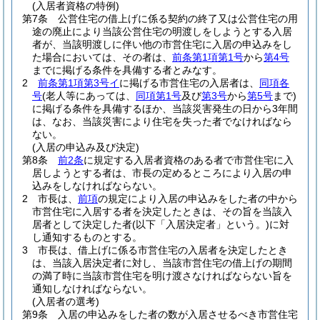
(入居者資格の特例)
第7条
公営住宅の借上げに係る契約の終了又は公営住宅の用
途の廃止により当該公営住宅の明渡しをしようとする入居
者が、当該明渡しに伴い他の市営住宅に入居の申込みをし
た場合においては、その者は、
前条第1項第1号
から
第4号
までに掲げる条件を具備する者とみなす。
2
前条第1項第3号イ
に掲げる市営住宅の入居者は、
同項各
号
(老人等にあっては、
同項第1号
及び
第3号
から
第5号
まで)
に掲げる条件を具備するほか、当該災害発生の日から3年間
は、なお、当該災害により住宅を失った者でなければなら
ない。
(入居の申込み及び決定)
第8条
前2条
に規定する入居者資格のある者で市営住宅に入
居しようとする者は、市長の定めるところにより入居の申
込みをしなければならない。
2
市長は、
前項
の規定により入居の申込みをした者の中から
市営住宅に入居する者を決定したときは、その旨を当該入
居者として決定した者
(以下「入居決定者」という。)
に対
し通知するものとする。
3
市長は、借上げに係る市営住宅の入居者を決定したとき
は、当該入居決定者に対し、当該市営住宅の借上げの期間
の満了時に当該市営住宅を明け渡さなければならない旨を
通知しなければならない。
(入居者の選考)
第9条
入居の申込みをした者の数が入居させるべき市営住宅