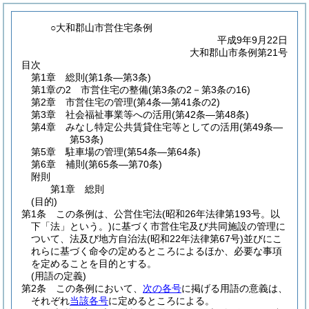
○大和郡山市営住宅条例
平成9年9月22日
大和郡山市条例第21号
目次
第1章
総則
(第1条―第3条)
第1章の2
市営住宅の整備
(第3条の2－第3条の16)
第2章
市営住宅の管理
(第4条―第41条の2)
第3章
社会福祉事業等への活用
(第42条―第48条)
第4章
みなし特定公共賃貸住宅等としての活用
(第49条―
第53条)
第5章
駐車場の管理
(第54条―第64条)
第6章
補則
(第65条―第70条)
附則
第1章
総則
(目的)
第1条
この条例は、公営住宅法
(昭和26年法律第193号。以
下「法」という。)
に基づく市営住宅及び共同施設の管理に
ついて、法及び地方自治法
(昭和22年法律第67号)
並びにこ
れらに基づく命令の定めるところによるほか、必要な事項
を定めることを目的とする。
(用語の定義)
第2条
この条例において、
次の各号
に掲げる用語の意義は、
それぞれ
当該各号
に定めるところによる。