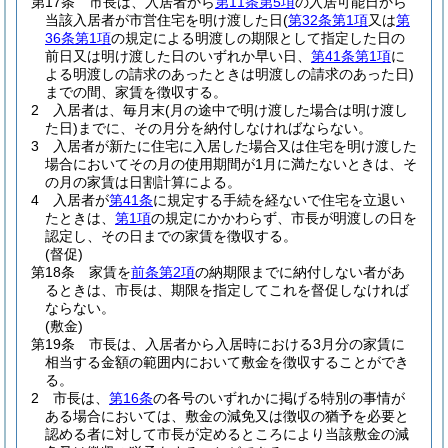
第17条
市長は、入居者から
第11条第5項
の入居可能日から
当該入居者が市営住宅を明け渡した日
(
第32条第1項
又は
第
36条第1項
の規定による明渡しの期限として指定した日の
前日又は明け渡した日のいずれか早い日、
第41条第1項
に
よる明渡しの請求のあったときは明渡しの請求のあった日)
までの間、家賃を徴収する。
2
入居者は、毎月末
(月の途中で明け渡した場合は明け渡し
た日)
までに、その月分を納付しなければならない。
3
入居者が新たに住宅に入居した場合又は住宅を明け渡した
場合においてその月の使用期間が1月に満たないときは、そ
の月の家賃は日割計算による。
4
入居者が
第41条
に規定する手続を経ないで住宅を立退い
たときは、
第1項
の規定にかかわらず、市長が明渡しの日を
認定し、その日までの家賃を徴収する。
(督促)
第18条
家賃を
前条第2項
の納期限までに納付しない者があ
るときは、市長は、期限を指定してこれを督促しなければ
ならない。
(敷金)
第19条
市長は、入居者から入居時における3月分の家賃に
相当する金額の範囲内において敷金を徴収することができ
る。
2
市長は、
第16条
の各号のいずれかに掲げる特別の事情が
ある場合においては、敷金の減免又は徴収の猶予を必要と
認める者に対して市長が定めるところにより当該敷金の減