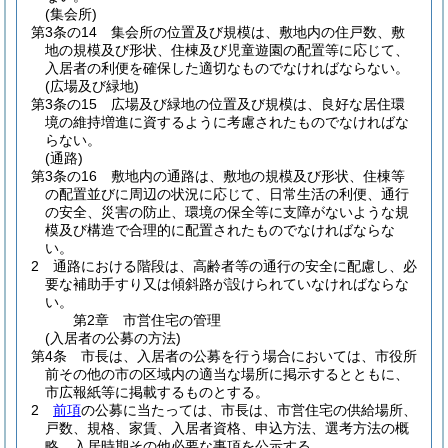
(集会所)
第3条の14
集会所の位置及び規模は、敷地内の住戸数、敷
地の規模及び形状、住棟及び児童遊園の配置等に応じて、
入居者の利便を確保した適切なものでなければならない。
(広場及び緑地)
第3条の15
広場及び緑地の位置及び規模は、良好な居住環
境の維持増進に資するように考慮されたものでなければな
らない。
(通路)
第3条の16
敷地内の通路は、敷地の規模及び形状、住棟等
の配置並びに周辺の状況に応じて、日常生活の利便、通行
の安全、災害の防止、環境の保全等に支障がないような規
模及び構造で合理的に配置されたものでなければならな
い。
2
通路における階段は、高齢者等の通行の安全に配慮し、必
要な補助手すり又は傾斜路が設けられていなければならな
い。
第2章
市営住宅の管理
(入居者の公募の方法)
第4条
市長は、入居者の公募を行う場合においては、市役所
前その他の市の区域内の適当な場所に掲示するとともに、
市広報紙等に掲載するものとする。
2
前項
の公募に当たっては、市長は、市営住宅の供給場所、
戸数、規格、家賃、入居者資格、申込方法、選考方法の概
略、入居時期その他必要な事項を公示する。