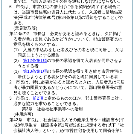
までに、当該入居者にその旨を通知しなければならない。
6
市長は、市営住宅の借上げに係る契約が終了する場合に
は、当該市営住宅の賃貸人に代わって、入居者に借地借家
法
(平成3年法律第90号)
第34条第1項の通知をすることがで
きる。
(意見聴取等)
第41条の2
市長は、必要があると認めるときは、次に掲げ
る者が暴力団員であるかどうかについて、郡山警察署長の
意見を聴くものとする。
(1)
入居の申込みをした者及びその者と現に同居し、又は
同居しようとする親族
(2)
第12条第1項
の市長の承認を得て入居者が同居させよ
うとする者
(3)
第13条第1項
の市長の承認を得て引き続き市営住宅に
居住しようとする者及びその者と現に同居している者
2
市長は、特に必要があると認めるときは、入居者又は同居
者が暴力団員であるかどうかについて、郡山警察署長の意
見を聴くことができる。
3
市長は、
前2項
に定めるもののほか、郡山警察署長に対し
必要な協力を求めることができる。
第3章
社会福祉事業等への活用
(使用許可)
第42条
市長は、社会福祉法人その他厚生省令・建設省令
(平
成8年厚生省・建設省令第1号)
第2条に規定する者
(以下「社
会福祉法人等」という。)
が市営住宅を使用して同省令第1