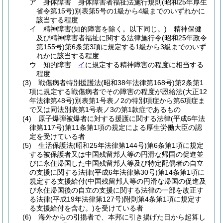
ア
身体障害 身体障害者福祉法施行規則
(昭和25年厚生
省令第15号)
別表第5号の1級から4級までのいずれかに
該当する程度
イ
精神障害
(知的障害を除く。以下同じ。)
精神保健
及び精神障害者福祉に関する法律施行令
(昭和25年政令
第155号)
第6条第3項に規定する1級から3級までのいず
れかに該当する程度
ウ
知的障害
イ
に規定する精神障害の程度に相当する
程度
(3)
戦傷病者特別援護法
(昭和38年法律第168号)
第2条第1
項に規定する戦傷病者でその障害の程度が恩給法
(大正12
年法律第48号)
別表第1号表ノ2の特別項症から第6項症ま
で又は同法別表第1号表ノ3の第1款症であるもの
(4)
原子爆弾被爆者に対する援護に関する法律
(平成6年法
律第117号)
第11条第1項の規定による厚生労働大臣の認
定を受けている者
(5)
生活保護法
(昭和25年法律第144号)
第6条第1項に規定
する被保護者又は中国残留邦人等の円滑な帰国の促進並
びに永住帰国した中国残留邦人等及び特定配偶者の自立
の支援に関する法律
(平成6年法律第30号)
第14条第1項に
規定する支援給付
(中国残留邦人等の円滑な帰国の促進及
び永住帰国後の自立の支援に関する法律の一部を改正す
る法律
(平成19年法律第127号)
附則第4条第1項に規定す
る支援給付を含む。)
を受けている者
(6)
海外からの引揚者で、本邦に引き揚げた日から起算し