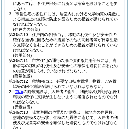
にあっては、各住戸部分に台所又は浴室を設けることを要
しない。
3
市営住宅の各住戸には、居室内における化学物質の発散に
よる衛生上の支障の防止を図るための措置が講じられてい
なければならない。
(住戸内の各部)
第3条の10
住戸内の各部には、移動の利便性及び安全性の
確保を適切に図るための措置その他の高齢者等が日常生活
を支障なく営むことができるための措置が講じられていな
ければならない。
(共用部分)
第3条の11
市営住宅の通行の用に供する共用部分には、高
齢者等の移動の利便性及び安全性の確保を適切に図るため
の措置が講じられていなければならない。
(附帯施設)
第3条の12
敷地内には、必要な自転車置場、物置、ごみ置
場等の附帯施設が設けられていなければならない。
2
前項
の附帯施設は、入居者の衛生、利便等及び良好な居住
環境の確保に支障が生じないように考慮されたものでなけ
ればならない。
(児童遊園)
第3条の13
児童遊園の位置及び規模は、敷地内の住戸数、
敷地の規模及び形状、住棟の配置等に応じて、入居者の利
便及び児童等の安全を確保した適切なものでなければなら
ない。