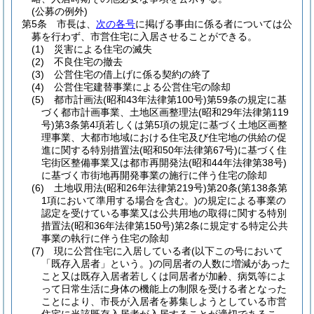
(公募の例外)
第5条
市長は、
次の各号
に掲げる事由に係る者については公
募を行わず、市営住宅に入居させることができる。
(1)
災害による住宅の滅失
(2)
不良住宅の撤去
(3)
公営住宅の借上げに係る契約の終了
(4)
公営住宅建替事業による公営住宅の除却
(5)
都市計画法
(昭和43年法律第100号)
第59条の規定に基
づく都市計画事業、土地区画整理法
(昭和29年法律第119
号)
第3条第4項若しくは第5項の規定に基づく土地区画整
理事業、大都市地域における住宅及び住宅地の供給の促
進に関する特別措置法
(昭和50年法律第67号)
に基づく住
宅街区整備事業又は都市再開発法
(昭和44年法律第38号)
に基づく市街地再開発事業の施行に伴う住宅の除却
(6)
土地収用法
(昭和26年法律第219号)
第20条
(第138条第
1項において準用する場合を含む。)
の規定による事業の
認定を受けている事業又は公共用地の取得に関する特別
措置法
(昭和36年法律第150号)
第2条に規定する特定公共
事業の執行に伴う住宅の除却
(7)
現に公営住宅に入居している者
(以下この号において
「既存入居者」という。)
の同居者の人数に増減があった
こと又は既存入居者若しくは同居者が加齢、病気等によ
って日常生活に身体の機能上の制限を受ける者となった
ことにより、市長が入居者を募集しようとしている市営