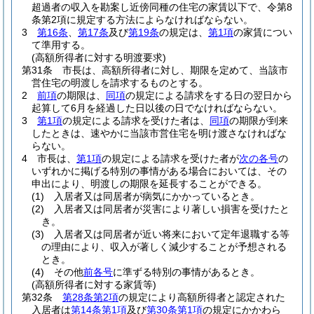
超過者の収入を勘案し近傍同種の住宅の家賃以下で、令第8
条第2項に規定する方法によらなければならない。
3
第16条
、
第17条
及び
第19条
の規定は、
第1項
の家賃につい
て準用する。
(高額所得者に対する明渡要求)
第31条
市長は、高額所得者に対し、期限を定めて、当該市
営住宅の明渡しを請求するものとする。
2
前項
の期限は、
同項
の規定による請求をする日の翌日から
起算して6月を経過した日以後の日でなければならない。
3
第1項
の規定による請求を受けた者は、
同項
の期限が到来
したときは、速やかに当該市営住宅を明け渡さなければな
らない。
4
市長は、
第1項
の規定による請求を受けた者が
次の各号
の
いずれかに掲げる特別の事情がある場合においては、その
申出により、明渡しの期限を延長することができる。
(1)
入居者又は同居者が病気にかかっているとき。
(2)
入居者又は同居者が災害により著しい損害を受けたと
き。
(3)
入居者又は同居者が近い将来において定年退職する等
の理由により、収入が著しく減少することが予想される
とき。
(4)
その他
前各号
に準ずる特別の事情があるとき。
(高額所得者に対する家賃等)
第32条
第28条第2項
の規定により高額所得者と認定された
入居者は
第14条第1項
及び
第30条第1項
の規定にかかわら