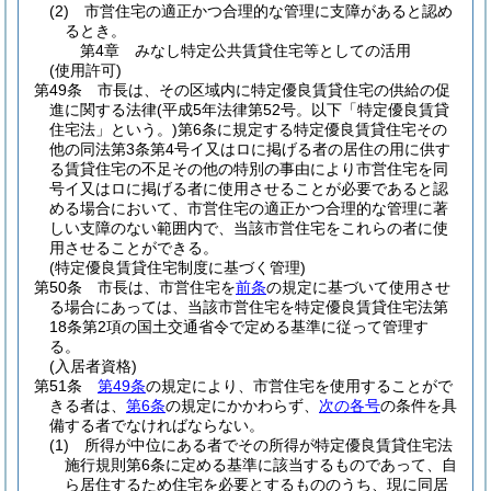
(2)
市営住宅の適正かつ合理的な管理に支障があると認め
るとき。
第4章
みなし特定公共賃貸住宅等としての活用
(使用許可)
第49条
市長は、その区域内に特定優良賃貸住宅の供給の促
進に関する法律
(平成5年法律第52号。以下「特定優良賃貸
住宅法」という。)
第6条に規定する特定優良賃貸住宅その
他の同法第3条第4号イ又はロに掲げる者の居住の用に供す
る賃貸住宅の不足その他の特別の事由により市営住宅を同
号イ又はロに掲げる者に使用させることが必要であると認
める場合において、市営住宅の適正かつ合理的な管理に著
しい支障のない範囲内で、当該市営住宅をこれらの者に使
用させることができる。
(特定優良賃貸住宅制度に基づく管理)
第50条
市長は、市営住宅を
前条
の規定に基づいて使用させ
る場合にあっては、当該市営住宅を特定優良賃貸住宅法第
18条第2項の国土交通省令で定める基準に従って管理す
る。
(入居者資格)
第51条
第49条
の規定により、市営住宅を使用することがで
きる者は、
第6条
の規定にかかわらず、
次の各号
の条件を具
備する者でなければならない。
(1)
所得が中位にある者でその所得が特定優良賃貸住宅法
施行規則第6条に定める基準に該当するものであって、自
ら居住するため住宅を必要とするもののうち、現に同居