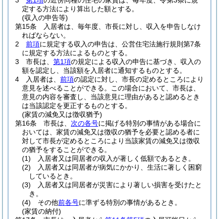
3
第1項
の近傍同種の住宅の家賃は、毎年度、令第3条に規
定する方法により算出した額とする。
(収入の申告等)
第15条
入居者は、毎年度、市長に対し、収入を申告しなけ
ればならない。
2
前項
に規定する収入の申告は、公営住宅法施行規則第7条
に規定する方法によるものとする。
3
市長は、
第1項
の規定による収入の申告に基づき、収入の
額を認定し、当該額を入居者に通知するものとする。
4
入居者は、
前項
の認定に対し、市長の定めるところにより
意見を述べることができる。
この場合において、市長は、
意見の内容を審査し、当該意見に理由があると認めるとき
は当該認定を更正するものとする。
(家賃の減免又は徴収猶予)
第16条
市長は、
次の各号
に掲げる特別の事情がある場合に
おいては、家賃の減免又は徴収の猶予を必要と認める者に
対して市長が定めるところにより当該家賃の減免又は徴収
の猶予をすることができる。
(1)
入居者又は同居者の収入が著しく低額であるとき。
(2)
入居者又は同居者が病気にかかり、生活に著しく困窮
しているとき。
(3)
入居者又は同居者が災害により著しい損害を受けたと
き。
(4)
その他
前各号
に準ずる特別の事情があるとき。
(家賃の納付)