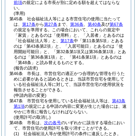
前項
の規定による市長が別に定める額を超えてはならな
い。
(準用)
第45条
社会福祉法人等による市営住宅の使用に当たって
は、
第17条
から
第27条
まで、
第36条
、
第40条
及び
第67条
の規定を準用する。
この場合において、これらの規定中
「家賃」とあるのは「使用料」と、「入居者」とあるのは
「社会福祉法人等」と、
第17条
中「第11条第5項」とある
のは「第43条第2項」と、「入居可能日」とあるのは「使
用開始可能日」と、「第32条第1項又は第36条第1項」とあ
るのは「第36条第1項」と、「第41条第1項」とあるのは
「第48条」と読み替えるものとする。
(報告の請求)
第46条
市長は、市営住宅の適正かつ合理的な管理を行うた
めに必要があると認めるときは、当該市営住宅を使用して
いる社会福祉法人等に対して、当該市営住宅の使用状況を
報告させることができる。
(申請内容の変更)
第47条
市営住宅を使用している社会福祉法人等は、
第43条
第1項
の規定による申請の内容に変更が生じた場合には、速
やかに市長に報告しなければならない。
(使用許可の取消し)
第48条
市長は、
次の各号
のいずれかに該当する場合におい
て、市営住宅の使用許可を取り消すことができる。
(1)
社会福祉法人等が使用許可の条件に違反したとき。