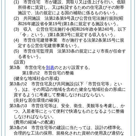
(1)
市営住宅 市が建設、買取り又は借上げを行い、低額
所得者に賃貸し、又は転貸するための住宅及びその附帯
施設で、法の規定による国の補助に係るものをいう。
(2)
共同施設 法第2条第9号及び公営住宅法施行規則
(昭
和26年建設省令第19号)
第1条に規定する施設をいう。
(3)
収入 公営住宅法施行令
(昭和26年政令第240号。以下
「令」という。)
第1条第3号に規定する収入をいう。
(4)
市営住宅建替事業 市が施行する法第2条第15号に規
定する公営住宅建替事業をいう。
(5)
市営住宅監理員 法第33条の規定により市長が任命す
る者をいう。
(設置)
第3条
市営住宅を
別表
のとおり設置する。
第1章の2
市営住宅の整備
(健全な地域社会の形成)
第3条の2
市営住宅及び共同施設
(以下「市営住宅等」とい
う。)
は、その周辺の地域を含めた健全な地域社会の形成に
資するように考慮して整備しなければならない。
(良好な居住環境の確保)
第3条の3
市営住宅等は、安全、衛生、美観等を考慮し、か
つ、入居者等にとって便利で快適なものとなるように整備
しなければならない。
(費用の縮減への配慮)
第3条の4
市営住宅等の建設に当たっては、設計の標準化、
合理的な工法の採用、規格化された資材の使用及び適切な