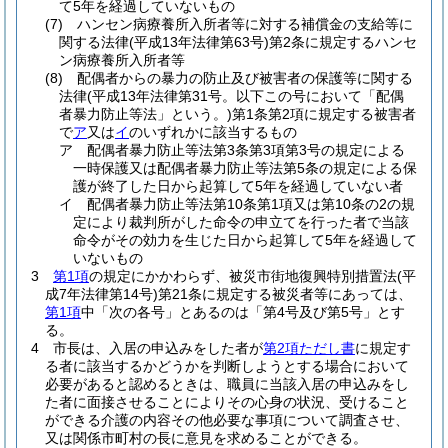
て5年を経過していないもの
(7)
ハンセン病療養所入所者等に対する補償金の支給等に
関する法律
(平成13年法律第63号)
第2条に規定するハンセ
ン病療養所入所者等
(8)
配偶者からの暴力の防止及び被害者の保護等に関する
法律
(平成13年法律第31号。以下この号において「配偶
者暴力防止等法」という。)
第1条第2項に規定する被害者
で
ア
又は
イ
のいずれかに該当するもの
ア
配偶者暴力防止等法第3条第3項第3号の規定による
一時保護又は配偶者暴力防止等法第5条の規定による保
護が終了した日から起算して5年を経過していない者
イ
配偶者暴力防止等法第10条第1項又は第10条の2の規
定により裁判所がした命令の申立てを行った者で当該
命令がその効力を生じた日から起算して5年を経過して
いないもの
3
第1項
の規定にかかわらず、被災市街地復興特別措置法
(平
成7年法律第14号)
第21条に規定する被災者等にあっては、
第1項
中「次の各号」とあるのは「第4号及び第5号」とす
る。
4
市長は、入居の申込みをした者が
第2項ただし書
に規定す
る者に該当するかどうかを判断しようとする場合において
必要があると認めるときは、職員に当該入居の申込みをし
た者に面接させることによりその心身の状況、受けること
ができる介護の内容その他必要な事項について調査させ、
又は関係市町村の長に意見を求めることができる。