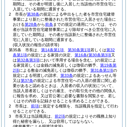
期間は、その者が明渡し後に入居した当該他の市営住宅に
入居している期間に通算する。
2
市長が
第38条
の規定による申出をした者を市営住宅建替
事業により新たに整備された市営住宅に入居させた場合に
おける
第28条
から
前条
までの規定の適用については、その
者が当該市営住宅建替事業により除却すべき公営住宅に入
居していた期間は、その者が当該新たに整備された市営住
宅に入居している期間に通算する。
(収入状況の報告の請求等)
第35条
市長は、
第14条第1項
、
第30条第1項
若しくは
第32
条第1項
の規定による家賃の決定、
第16条
(
第30条第3項
又
は
第32条第3項
において準用する場合を含む。)
の規定によ
る家賃若しくは金銭の減免若しくは徴収の猶予、
第19条第
2項
による敷金の減免若しくは徴収の猶予、
第31条第1項
の
規定による明渡しの請求、
第33条
の規定によるあっせん等
又は
第37条
の規定による市営住宅への入居の措置に関し必
要があると認めるときは、入居者の収入の状況について、
当該入居者若しくはその雇主、その取引先その他の関係人
に報告を求め、又は官公署に必要な書類を閲覧させ、若し
くはその内容を記録させることを求めることができる。
2
市長は、
前項
に規定する権限を、当該職員を指定して行わ
せることができる。
3
市長又は当該職員は、
前2項
の規定によりその職務上知り
得た秘密を漏らし、又は窃用してはならない。
(建替事業による明渡請求等)