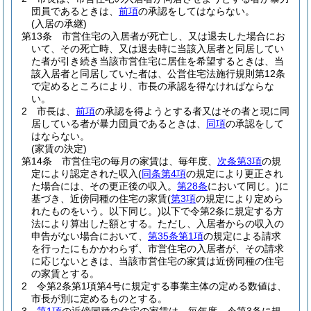
団員であるときは、
前項
の承認をしてはならない。
(入居の承継)
第13条
市営住宅の入居者が死亡し、又は退去した場合にお
いて、その死亡時、又は退去時に当該入居者と同居してい
た者が引き続き当該市営住宅に居住を希望するときは、当
該入居者と同居していた者は、公営住宅法施行規則第12条
で定めるところにより、市長の承認を得なければならな
い。
2
市長は、
前項
の承認を得ようとする者又はその者と現に同
居している者が暴力団員であるときは、
同項
の承認をして
はならない。
(家賃の決定)
第14条
市営住宅の毎月の家賃は、毎年度、
次条第3項
の規
定により認定された収入
(
同条第4項
の規定により更正され
た場合には、その更正後の収入。
第28条
において同じ。)
に
基づき、近傍同種の住宅の家賃
(
第3項
の規定により定めら
れたものをいう。以下同じ。)
以下で令第2条に規定する方
法により算出した額とする。
ただし、入居者からの収入の
申告がない場合において、
第35条第1項
の規定による請求
を行ったにもかかわらず、市営住宅の入居者が、その請求
に応じないときは、当該市営住宅の家賃は近傍同種の住宅
の家賃とする。
2
令第2条第1項第4号に規定する事業主体の定める数値は、
市長が別に定めるものとする。