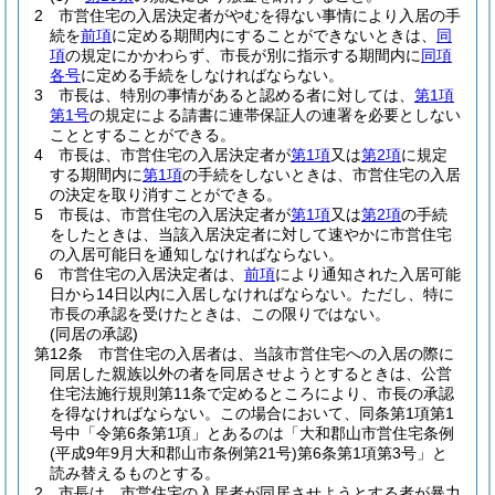
2
市営住宅の入居決定者がやむを得ない事情により入居の手
続を
前項
に定める期間内にすることができないときは、
同
項
の規定にかかわらず、市長が別に指示する期間内に
同項
各号
に定める手続をしなければならない。
3
市長は、特別の事情があると認める者に対しては、
第1項
第1号
の規定による請書に連帯保証人の連署を必要としない
こととすることができる。
4
市長は、市営住宅の入居決定者が
第1項
又は
第2項
に規定
する期間内に
第1項
の手続をしないときは、市営住宅の入居
の決定を取り消すことができる。
5
市長は、市営住宅の入居決定者が
第1項
又は
第2項
の手続
をしたときは、当該入居決定者に対して速やかに市営住宅
の入居可能日を通知しなければならない。
6
市営住宅の入居決定者は、
前項
により通知された入居可能
日から14日以内に入居しなければならない。
ただし、特に
市長の承認を受けたときは、この限りではない。
(同居の承認)
第12条
市営住宅の入居者は、当該市営住宅への入居の際に
同居した親族以外の者を同居させようとするときは、公営
住宅法施行規則第11条で定めるところにより、市長の承認
を得なければならない。
この場合において、同条第1項第1
号中「令第6条第1項」とあるのは「大和郡山市営住宅条例
(平成9年9月大和郡山市条例第21号)
第6条第1項第3号」と
読み替えるものとする。
2
市長は、市営住宅の入居者が同居させようとする者が暴力