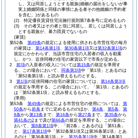
し、又は同居しようとする親族
(婚姻の届出をしないが事
実上婚姻関係と同様の事情にある者その他婚姻の予約者
を含む。)
があるもの
(2)
特定優良賃貸住宅法施行規則第7条各号に定めるもの
(3)
その者又はその者と現に同居し、若しくは同居しよう
とする親族が、暴力団員でないもの
(家賃)
第52条
第49条
の規定による使用に供される市営住宅の毎月
の家賃は、
第14条第1項
、
第30条第1項
又は
第32条第1項
の
規定にかかわらず、当該市営住宅の入居者の収入を勘案
し、かつ、近傍同種の住宅の家賃以下で市長が定める。
2
前項
の入居者の収入については
第15条
の規定を準用す
る。
この場合において、
同条第3項
中「第1項」とあるのは
「第52条第1項」と読み替えるものとする。
3
第1項
の近傍同種の住宅の家賃については、
第14条第3項
の規定を準用する。
この場合において、「第1項」とあるの
は「第52条第1項」と読み替えるものとする。
(準用)
第53条
第49条
の規定による市営住宅の使用については、
第
50条
から
前条
までに定めるもののほか、
第4条
、
第5条
、
第
8条
から
第13条
まで、
第16条
から
第27条
まで、
第35条
から
第41条の2
まで及び
第66条
の規定を準用する。
この場合に
おいて、
第8条第1項
中、「前2条」とあるのは「第51条」
と、
第17条第1項
中「第32条第1項又は第36条第1項」とあ
るのは「第36条第1項」と、
第35条第1項
中「第14条第1