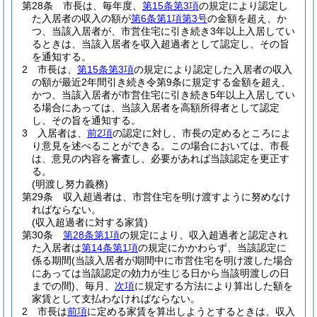
第28条
市長は、毎年度、
第15条第3項
の規定により認定し
た入居者の収入の額が
第6条第1項第3号
の金額を超え、か
つ、当該入居者が、市営住宅に引き続き3年以上入居してい
るときは、当該入居者を収入超過者として認定し、その旨
を通知する。
2
市長は、
第15条第3項
の規定により認定した入居者の収入
の額が最近2年間引き続き令第9条に規定する金額を超え、
かつ、当該入居者が市営住宅に引き続き5年以上入居してい
る場合にあっては、当該入居者を高額所得者として認定
し、その旨を通知する。
3
入居者は、
前2項
の認定に対し、市長の定めるところによ
り意見を述べることができる。
この場合においては、市長
は、意見の内容を審査し、必要があれば当該認定を更正す
る。
(明渡し努力義務)
第29条
収入超過者は、市営住宅を明け渡すように努めなけ
ればならない。
(収入超過者に対する家賃)
第30条
第28条第1項
の規定により、収入超過者と認定され
た入居者は
第14条第1項
の規定にかかわらず、当該認定に
係る期間
(当該入居者が期間中に市営住宅を明け渡した場合
にあっては当該認定の効力が生じる日から当該明渡しの日
までの間)
、毎月、
次項
に規定する方法により算出した額を
家賃として支払わなければならない。
2
市長は
前項
に定める家賃を算出しようとするときは、収入