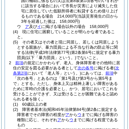
国の補助に係るもの又は法第8条第1項各号のいずれか
に該当する場合において市長が災害により滅失した住
宅に居住していた低額所得者に転貸するため借り上げ
るものである場合 214,000円
(当該災害発生の日から
3年を経過した後は、158,000円)
ウ
ア
及び
イ
に掲げる場合以外の場合 158,000円
(4)
現に住宅に困窮していることが明らかな者であるこ
と。
(5)
その者又はその者と現に同居し、若しくは同居しよう
とする親族が、暴力団員による不当な行為の防止等に関
する法律
(平成3年法律第77号)
第2条第6号に規定する暴力
団員
(以下「暴力団員」という。)
でないこと。
2
前項
の規定にかかわらず、老人、身体障害者その他特に居
住の安定を図る必要がある者として
次の各号
に掲げる者
(
次
条第2項
において「老人等」という。)
にあっては、
前項
中
「次の各号」とあるのは「第1号及び第3号から第5号ま
で」とする。
ただし、身体上又は精神上著しい障害がある
ために常時の介護を必要とし、かつ、居宅においてこれを
受けることができず、又は受けることが困難であると認め
られる者を除く。
(1)
60歳以上の者
(2)
障害者基本法
(昭和45年法律第84号)
第2条に規定する
障害者でその障害の程度が
ア
から
ウ
までに掲げる障害の
種類に応じ、それぞれ
ア
から
ウ
までに掲げる程度である
もの