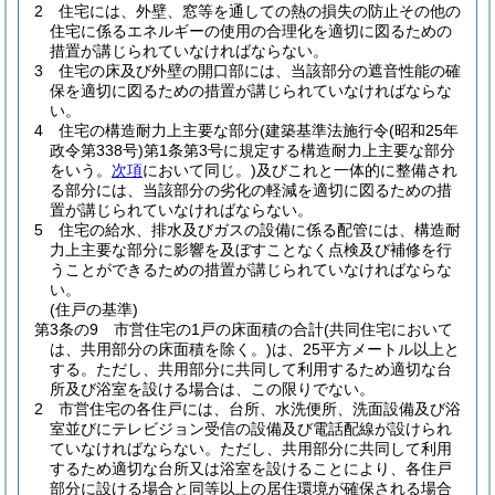
2
住宅には、外壁、窓等を通しての熱の損失の防止その他の
住宅に係るエネルギーの使用の合理化を適切に図るための
措置が講じられていなければならない。
3
住宅の床及び外壁の開口部には、当該部分の遮音性能の確
保を適切に図るための措置が講じられていなければならな
い。
4
住宅の構造耐力上主要な部分
(建築基準法施行令
(昭和25年
政令第338号)
第1条第3号に規定する構造耐力上主要な部分
をいう。
次項
において同じ。)
及びこれと一体的に整備され
る部分には、当該部分の劣化の軽減を適切に図るための措
置が講じられていなければならない。
5
住宅の給水、排水及びガスの設備に係る配管には、構造耐
力上主要な部分に影響を及ぼすことなく点検及び補修を行
うことができるための措置が講じられていなければならな
い。
(住戸の基準)
第3条の9
市営住宅の1戸の床面積の合計
(共同住宅において
は、共用部分の床面積を除く。)
は、25平方メートル以上と
する。
ただし、共用部分に共同して利用するため適切な台
所及び浴室を設ける場合は、この限りでない。
2
市営住宅の各住戸には、台所、水洗便所、洗面設備及び浴
室並びにテレビジョン受信の設備及び電話配線が設けられ
ていなければならない。
ただし、共用部分に共同して利用
するため適切な台所又は浴室を設けることにより、各住戸
部分に設ける場合と同等以上の居住環境が確保される場合