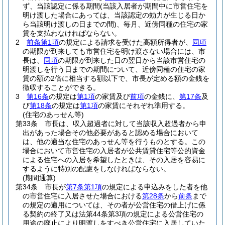
ず、当該認定に係る期間
(当該入居者が期間中に市営住宅を
明け渡した場合にあっては、当該認定の効力が生じる日か
ら当該明け渡しの日までの間)
、毎月、近傍同種の住宅の家
賃を支払わなければならない。
2
前条第1項
の規定による請求を受けた高額所得者が、
同項
の期限が到来しても市営住宅を明け渡さない場合には、市
長は、
同項
の期限が到来した日の翌日から当該市営住宅の
明渡しを行う日までの期間について、近傍同種の住宅の家
賃の額の2倍に相当する額以下で、市長が定める額の金銭を
徴収することができる。
3
第16条
の規定は
第1項
の家賃及び
前項
の金銭に、
第17条
及
び
第18条
の規定は
第1項
の家賃にそれぞれ準用する。
(住宅のあっせん等)
第33条
市長は、収入超過者に対して当該収入超過者から申
出があった場合その他必要があると認める場合において
は、他の適当な住宅のあっせん等を行うものとする。
この
場合において市営住宅の入居者が公共賃貸住宅等公的資金
による住宅への入居を希望したときは、その入居を容易に
するように特別の配慮をしなければならない。
(期間通算)
第34条
市長が
第7条第1項
の規定による申込みをした者を他
の市営住宅に入居させた場合における
第28条
から
前条
まで
の規定の適用については、その者が公営住宅の借上げに係
る契約の終了又は法第44条第3項の規定による公営住宅の
用途の廃止により明渡しをすべき公営住宅に入居していた