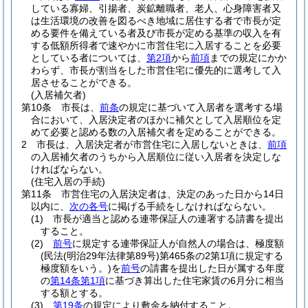
している寡婦、引揚者、炭鉱離職者、老人、心身障害者又
は生活環境の改善を図るべき地域に居住する者で市長が定
める要件を備えている者及び市長が定める基準の収入を有
する低額所得者で速やかに市営住宅に入居することを必要
としている者については、
第2項
から
前項
までの規定にかか
わらず、市長が割当をした市営住宅に優先的に選考して入
居させることができる。
(入居補欠者)
第10条
市長は、
前条
の規定に基づいて入居者を選考する場
合において、入居決定者のほかに補欠として入居順位を定
めて必要と認める数の入居補欠者を定めることができる。
2
市長は、入居決定者が市営住宅に入居しないときは、
前項
の入居補欠者のうちから入居順位に従い入居者を決定しな
ければならない。
(住宅入居の手続)
第11条
市営住宅の入居決定者は、決定のあった日から14日
以内に、
次の各号
に掲げる手続をしなければならない。
(1)
市長が適当と認める連帯保証人の連署する請書を提出
すること。
(2)
前号
に規定する連帯保証人が自然人の場合は、極度額
(民法
(明治29年法律第89号)
第465条の2第1項に規定する
極度額をいう。)
を
前号
の請書を提出した日が属する年度
の
第14条第1項
に基づき算出した住宅家賃の6月分に相当
する額とする。
(3)
第19条
の規定により敷金を納付すること。