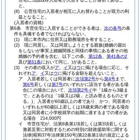
住宅に当該既存入居者が入居することが適切であるこ
と。
(8)
公営住宅の入居者が相互に入れ替わることが双方の利
益となること。
(入居者の資格)
第6条
市営住宅に入居することができる者は、
次の各号
の条
件を具備する者でなければならない。
(1)
現に本市内に住所又は勤務場所を有すること。
(2)
現に同居し、又は同居しようとする親族
(婚姻の届出
をしないが事実上婚姻関係と同様の事情にある者その他
婚姻の予約者を含む。以下この条、
第12条
、
第41条の2
及び
第51条
において同じ。)
があること。
(3)
その者の収入が
ア
、
イ
又は
ウ
に掲げる場合に応じ、そ
れぞれ
ア
、
イ
又は
ウ
に掲げる金額を超えないこと。
ア
入居者若しくは同居者に
次項第2号
から
第4号
まで、
第6号
若しくは
第7号
のいずれかに該当する者がある場
合
(この場合において、
次項第2号イ
中「1級から3級ま
で」とあるのは「1級又は2級」と読み替えるものとす
る。)
、入居者が60歳以上の者であり、かつ、同居者の
いずれもが60歳以上若しくは18歳未満の者である場合
又は同居者に小学校就学の始期に達するまでの者があ
る場合 214,000円
イ
市営住宅が、法第8条第1項若しくは第3項若しくは
激甚災害に対処するための特別の財政援助等に関する
法律
(昭和37年法律第150号)
第22条第1項の規定による