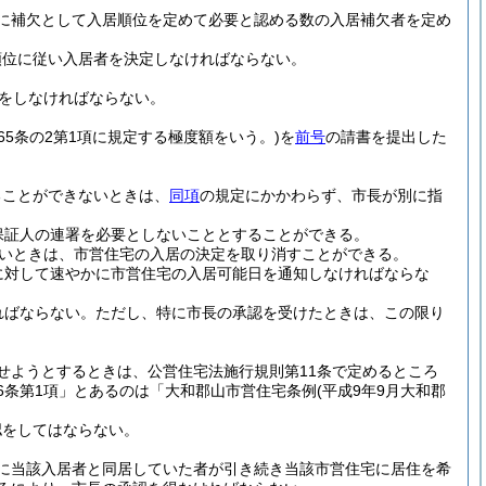
に補欠として入居順位を定めて必要と認める数の入居補欠者を定め
順位に従い入居者を決定しなければならない。
をしなければならない。
65条の2第1項に規定する極度額をいう。)
を
前号
の請書を提出した
ることができないときは、
同項
の規定にかかわらず、市長が別に指
保証人の連署を必要としないこととすることができる。
いときは、市営住宅の入居の決定を取り消すことができる。
に対して速やかに市営住宅の入居可能日を通知しなければならな
ればならない。
ただし、特に市長の承認を受けたときは、この限り
せようとするときは、公営住宅法施行規則第11条で定めるところ
6条第1項」とあるのは「大和郡山市営住宅条例
(平成9年9月大和郡
認をしてはならない。
に当該入居者と同居していた者が引き続き当該市営住宅に居住を希