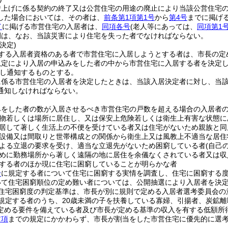
借上げに係る契約の終了又は公営住宅の用途の廃止により当該公営住宅
した場合においては、その者は、
前条第1項第1号
から
第4号
までに掲げ
イ
に掲げる市営住宅の入居者は、
同項各号
(老人等にあっては、
同項第1
間は、なお、当該災害により住宅を失った者でなければならない。
決定)
する入居者資格のある者で市営住宅に入居しようとする者は、市長の定
規定により入居の申込みをした者の中から市営住宅に入居する者を決定
し通知するものとする。
に係る市営住宅の入居者を決定したときは、当該入居決定者に対し、当
通知しなければならない。
みをした者の数が入居させるべき市営住宅の戸数を超える場合の入居者
物若しくは場所に居住し、又は保安上危険若しくは衛生上有害な状態に
居して著しく生活上の不便を受けている者又は住宅がないため親族と同
設備又は間取りと世帯構成との関係から衛生上又は風教上不適当な居住
よる立退の要求を受け、適当な立退先がないため困窮している者
(自己
めに勤務場所から著しく遠隔の地に居住を余儀なくされている者又は収
する者のほか現に住宅に困窮していることが明らかな者
号
に規定する者について住宅に困窮する実情を調査し、住宅に困窮する
いて住宅困窮順位の定め難い者については、公開抽選により入居者を決
住宅困窮度の判定基準は、市長が別に規則で定める入居者選考委員会の
規定する者のうち、20歳未満の子を扶養している寡婦、引揚者、炭鉱
定める要件を備えている者及び市長が定める基準の収入を有する低額所
前項
までの規定にかかわらず、市長が割当をした市営住宅に優先的に選