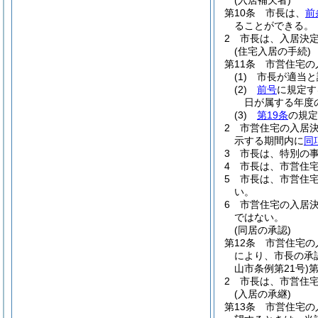
(入居補欠者)
第10条
市長は、
前
ることができる。
2
市長は、入居決
(住宅入居の手続)
第11条
市営住宅の
(1)
市長が適当と
(2)
前号
に規定す
日が属する年度
(3)
第19条
の規定
2
市営住宅の入居
示する期間内に
同
3
市長は、特別の
4
市長は、市営住
5
市長は、市営住
い。
6
市営住宅の入居
ではない。
(同居の承認)
第12条
市営住宅の
により、市長の承
山市条例第21号)
2
市長は、市営住
(入居の承継)
第13条
市営住宅の