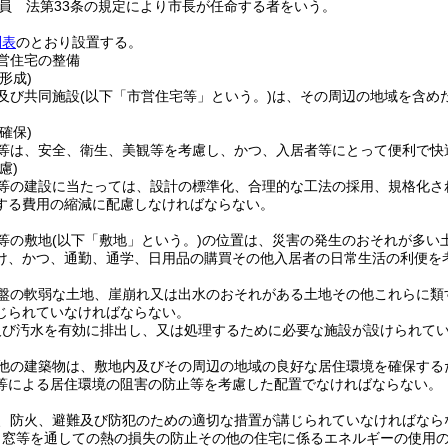
員 法第33条の規定により市長が任命する者をいう。
別表
のとおり設置する。
営住宅の整備
形成)
及び共同施設
(以下「市営住宅等」という。)
は、その周辺の地域を含め
確保)
等は、安全、衛生、美観等を考慮し、かつ、入居者等にとって便利で快
慮)
等の建設に当たっては、設計の標準化、合理的な工法の採用、規格化さ
する費用の縮減に配慮しなければならない。
等の敷地
(以下「敷地」という。)
の位置は、災害の発生のおそれが多い
け、かつ、通勤、通学、日用品の購買その他入居者の日常生活の利便を
盤の軟弱な土地、崖崩れ又は出水のおそれがある土地その他これらに類
じられていなければならない。
及び汚水を有効に排出し、又は処理するために必要な施設が設けられて
他の建築物は、敷地内及びその周辺の地域の良好な居住環境を確保する
等による居住環境の阻害の防止等を考慮した配置でなければならない。
、防火、避難及び防犯のための適切な措置が講じられていなければなら
、窓等を通しての熱の損失の防止その他の住宅に係るエネルギーの使用