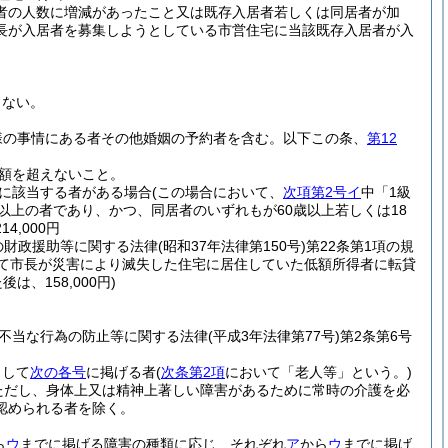
者の人数に増減があったこと又は既存入居者若しくは同居者が加
長が入居者を募集しようとしている市営住宅に当該既存入居者が入
らない。
様の事情にある者その他婚姻の予約者を含む。以下この条、
第12
額を超えないこと。
に該当する者がある場合
(この場合において、
次項第2号イ
中「1級
歳以上の者であり、かつ、同居者のいずれもが60歳以上若しくは18
,000円
の財政援助等に関する法律
(昭和37年法律第150号)
第22条第1項の規
いて市長が災害により滅失した住宅に居住していた低額所得者に転貸
、158,000円)
不当な行為の防止等に関する法律
(平成3年法律第77号)
第2条第6号
として
次の各号
に掲げる者
(
次条第2項
において「老人等」という。)
ただし、身体上又は精神上著しい障害があるために常時の介護を必
認められる者を除く。
ら
ウ
までに掲げる障害の種類に応じ、それぞれ
ア
から
ウ
までに掲げ