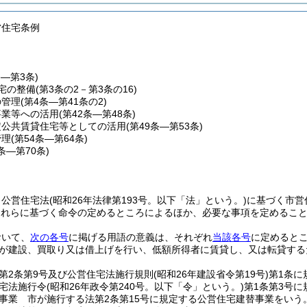
営住宅条例
条―第3条)
宅の整備
(第3条の2－第3条の16)
の管理
(第4条―第41条の2)
事業等への活用
(第42条―第48条)
定公共賃貸住宅等としての活用
(第49条―第53条)
管理
(第54条―第64条)
5条―第70条)
、公営住宅法
(昭和26年法律第193号。以下「法」という。)
に基づく市営
これらに基づく命令の定めるところによるほか、必要な事項を定めるこ
おいて、
次の各号
に掲げる用語の意義は、それぞれ
当該各号
に定めると
が建設、買取り又は借上げを行い、低額所得者に賃貸し、又は転貸する
第2条第9号及び公営住宅法施行規則
(昭和26年建設省令第19号)
第1条に
宅法施行令
(昭和26年政令第240号。以下「令」という。)
第1条第3号
事業 市が施行する法第2条第15号に規定する公営住宅建替事業をいう