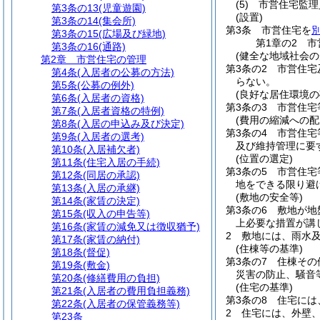
(5)
市営住宅監理
第3条の13
(児童遊園)
(設置)
第3条の14
(集会所)
第3条
市営住宅を
第3条の15
(広場及び緑地)
第1章の2
市
第3条の16
(通路)
(健全な地域社会の
第2章
市営住宅の管理
第3条の2
市営住宅
第4条
(入居者の公募の方法)
らない。
第5条
(公募の例外)
(良好な居住環境の
第6条
(入居者の資格)
第3条の3
市営住宅
第7条
(入居者資格の特例)
(費用の縮減への配
第8条
(入居の申込み及び決定)
第3条の4
市営住宅
第9条
(入居者の選考)
及び維持管理に要
第10条
(入居補欠者)
(位置の選定)
第11条
(住宅入居の手続)
第3条の5
市営住宅
第12条
(同居の承認)
地をできる限り避
第13条
(入居の承継)
(敷地の安全等)
第14条
(家賃の決定)
第3条の6
敷地が地
第15条
(収入の申告等)
上必要な措置が講
第16条
(家賃の減免又は徴収猶予)
2
敷地には、雨水
第17条
(家賃の納付)
(住棟等の基準)
第18条
(督促)
第3条の7
住棟その
第19条
(敷金)
災害の防止、騒音
第20条
(修繕費用の負担)
(住宅の基準)
第21条
(入居者の費用負担義務)
第3条の8
住宅には
第22条
(入居者の保管義務等)
2
住宅には、外壁
第23条