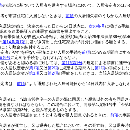
条
の規定に基づいて入居者を選考する場合において、入居決定者のほか
定者が市営住宅に入居しないときは、
前項
の入居補欠者のうちから入居
入居決定者は、決定のあった日から14日以内に、
次の各号
に掲げる手続
認める連帯保証人の連署する請書を提出すること。
る連帯保証人が自然人の場合は、極度額
(民法
(明治29年法律第89号)
第4
の
第14条第1項
に基づき算出した住宅家賃の6月分に相当する額とする。
により敷金を納付すること。
決定者がやむを得ない事情により入居の手続を
前項
に定める期間内にす
項各号
に定める手続をしなければならない。
事情があると認める者に対しては、
第1項第1号
の規定による請書に連帯
宅の入居決定者が
第1項
又は
第2項
に規定する期間内に
第1項
の手続をしな
宅の入居決定者が
第1項
又は
第2項
の手続をしたときは、当該入居決定者
決定者は、
前項
により通知された入居可能日から14日以内に入居しなけ
入居者は、当該市営住宅への入居の際に同居した親族以外の者を同居さ
認を得なければならない。
この場合において、同条第1項第1号中「令第
第6条第1項第3号」と読み替えるものとする。
宅の入居者が同居させようとする者が暴力団員であるときは、
前項
の承
入居者が死亡し、又は退去した場合において、その死亡時、又は退去時