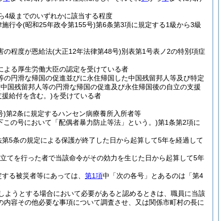
から4級までのいずれかに該当する程度
律施行令
(昭和25年政令第155号)
第6条第3項に規定する1級から3級
害の程度が恩給法
(大正12年法律第48号)
別表第1号表ノ2の特別項症
定による厚生労働大臣の認定を受けている者
人等の円滑な帰国の促進並びに永住帰国した中国残留邦人等及び特定
(中国残留邦人等の円滑な帰国の促進及び永住帰国後の自立の支援
支援給付を含む。)
を受けている者
号)
第2条に規定するハンセン病療養所入所者等
以下この号において「配偶者暴力防止等法」という。)
第1条第2項に
法第5条の規定による保護が終了した日から起算して5年を経過して
申立てを行った者で当該命令がその効力を生じた日から起算して5年
定する被災者等にあっては、
第1項
中「次の各号」とあるのは「第4
しようとする場合において必要があると認めるときは、職員に当該
の内容その他必要な事項について調査させ、又は関係市町村の長に