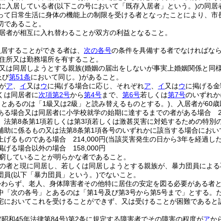
に入居している者
(以下この号において「既存入居者」という。)
の同居
って日常生活に身体の機能上の制限を受ける者となったことにより、市
切であること。
居者が相互に入れ替わることが双方の利益となること。
入居することができる者は、
次の各号
の条件を具備する者でなければな
住所又は勤務場所を有すること。
又は同居しようとする親族
(婚姻の届出をしないが事実上婚姻関係と同
及び
第51条
において同じ。)
があること。
が
ア
、
イ
又は
ウ
に掲げる場合に応じ、それぞれ
ア
、
イ
又は
ウ
に掲げる金
くは同居者に
次項第2号
から
第4号
まで、
第6号
若しくは
第7号
のいずれか
」とあるのは「1級又は2級」と読み替えるものとする。)
、入居者が60
ある場合又は同居者に小学校就学の始期に達するまでの者がある場合 214
、法第8条第1項若しくは第3項若しくは激甚災害に対処するための特別
補助に係るもの又は法第8条第1項各号のいずれかに該当する場合にお
げるものである場合 214,000円
(当該災害発生の日から3年を経過した後は
掲げる場合以外の場合 158,000円
窮していることが明らかな者であること。
の者と現に同居し、若しくは同居しようとする親族が、暴力団員による
団員
(以下「暴力団員」という。)
でないこと。
かわらず、老人、身体障害者その他特に居住の安定を図る必要がある者
中「次の各号」とあるのは「第1号及び第3号から第5号まで」とする。
宅においてこれを受けることができず、又は受けることが困難であると
(昭和45年法律第84号)
第2条に規定する障害者でその障害の程度が
ア
か