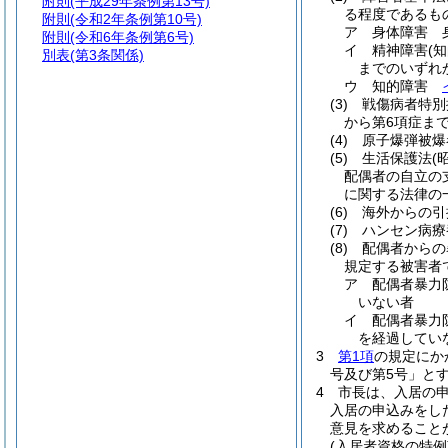
附則
(平成29年条例第13号)
る程度であるも
附則
(令和2年条例第10号)
ア
身体障害 
附則
(令和6年条例第6号)
イ
精神障害
(
別表
(第3条関係)
までのいずれ
ウ
知的障害
(3)
戦傷病者特別
から第6項症ま
(4)
原子爆弾被爆
(5)
生活保護法
(
配偶者の自立の
に関する法律の
(6)
海外からの引
(7)
ハンセン病療
(8)
配偶者からの
規定する被害者
ア
配偶者暴力
いない者
イ
配偶者暴力
を経過してい
3
第1項
の規定にか
号及び第5号」と
4
市長は、入居の
入居の申込みをし
意見を求めること
(入居者資格の特例