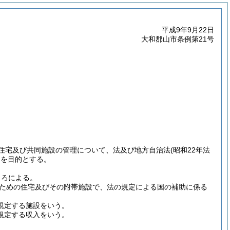
平成9年9月22日
大和郡山市条例第21号
住宅及び共同施設の管理について、法及び地方自治法
(昭和22年法
とを目的とする。
ころによる。
ための住宅及びその附帯施設で、法の規定による国の補助に係る
規定する施設をいう。
に規定する収入をいう。
。