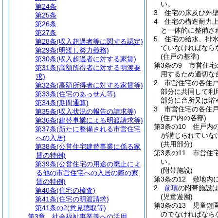
い。
第24条
3
住宅の床及び外
第25条
4
住宅の構造耐力
第26条
と一体的に整備さ
第27条
5
住宅の給水、排
第28条
(収入超過者等に関する認定)
ていなければなら
第29条
(明渡し努力義務)
(住戸の基準)
第30条
(収入超過者に対する家賃)
第3条の9
市営住宅
第31条
(高額所得者に対する明渡要
用するため適切な
求)
2
市営住宅の各住
第32条
(高額所得者に対する家賃等)
部分に共同して利
第33条
(住宅のあっせん等)
部分に台所又は浴
第34条
(期間通算)
3
市営住宅の各住
第35条
(収入状況の報告の請求等)
(住戸内の各部)
第36条
(建替事業による明渡請求等)
第3条の10
住戸内
第37条
(新たに整備される市営住宅
が講じられていな
への入居)
(共用部分)
第38条
(公営住宅建替事業に係る家
第3条の11
市営住
賃の特例)
い。
第39条
(公営住宅の用途の廃止によ
(附帯施設)
る他の市営住宅への入居の際の家
第3条の12
敷地内
賃の特例)
2
前項
の附帯施設
第40条
(住宅の検査)
(児童遊園)
第41条
(住宅の明渡請求)
第3条の13
児童遊
第41条の2
(意見聴取等)
のでなければなら
第3章
社会福祉事業等への活用