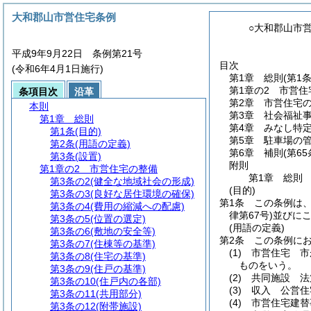
大和郡山市営住宅条例
○大和郡山市
平成9年9月22日 条例第21号
目次
(令和6年4月1日施行)
第1章
総則
(第1
第1章の2
市営住
条項目次
沿革
第2章
市営住宅
本則
第3章
社会福祉
第1章
総則
第4章
みなし特
第1条
(目的)
第5章
駐車場の
第2条
(用語の定義)
第6章
補則
(第6
第3条
(設置)
附則
第1章の2
市営住宅の整備
第1章
総則
第3条の2
(健全な地域社会の形成)
(目的)
第3条の3
(良好な居住環境の確保)
第1条
この条例は
第3条の4
(費用の縮減への配慮)
律第67号)
並びに
第3条の5
(位置の選定)
(用語の定義)
第3条の6
(敷地の安全等)
第2条
この条例に
第3条の7
(住棟等の基準)
(1)
市営住宅 市
第3条の8
(住宅の基準)
ものをいう。
第3条の9
(住戸の基準)
(2)
共同施設 法
第3条の10
(住戸内の各部)
(3)
収入 公営住
第3条の11
(共用部分)
(4)
市営住宅建替
第3条の12
(附帯施設)