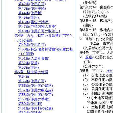
(集会所)
第42条
(使用許可)
第3条の14
集会所
第43条
(使用手続)
ければならない。
第44条
(使用料)
(広場及び緑地)
第45条
(準用)
第3条の15
広場及
第46条
(報告の請求)
(通路)
第47条
(申請内容の変更)
第3条の16
敷地内
第48条
(使用許可の取消し)
障がないような規
第4章
みなし特定公共賃貸住宅等と
2
通路における階
しての活用
第2章
市営
第49条
(使用許可)
(入居者の公募の方
第50条
(特定優良賃貸住宅制度に基
第4条
市長は、入
づく管理)
2
前項
の公募に当
第51条
(入居者資格)
する。
第52条
(家賃)
(公募の例外)
第53条
(準用)
第5条
市長は、
次
第5章
駐車場の管理
(1)
災害による住
第54条
(2)
不良住宅の撤
第55条
(使用許可)
(3)
公営住宅の借
第56条
(使用者の資格)
(4)
公営住宅建替
第57条
(使用の申込み)
(5)
都市計画法
(
第58条
(使用者の決定)
づく土地区画整
第59条
(使用の手続)
開発法
(昭和44
第60条
(使用料)
(6)
土地収用法
(
第61条
(使用料の変更)
に関する特別措
第62条
(保証金)