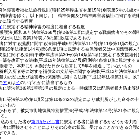
の
身体障害者福祉法施行規則
(昭和25年厚生省令第15号)
別表第5号の1級
知的障害を除く。以下同じ。)
精神保健及び精神障害者福祉に関する法
かに該当する程度
イ
に規定する精神障害の程度に相当する程度
援護法
(昭和38年法律第168号)
第2条第1項に規定する戦傷病者でその障
で又は同法別表第1号表ノ3の第1款症であるもの
者に対する援護に関する法律
(平成6年法律第117号)
第11条第1項の規
昭和25年法律第144号)
第6条第1項に規定する被保護者又は中国残留邦
支援に関する法律
(平成6年法律第30号)
第14条第1項に規定する支援給付
一部を改正する法律
(平成19年法律第127号)
附則第4条第1項に規定する
揚者で、本邦に引き揚げた日から起算して5年を経過していないもの
養所入所者等に対する補償金の支給等に関する法律
(平成13年法律第63
暴力の防止及び被害者の保護等に関する法律
(平成13年法律第31号。
で
ア
又は
イ
のいずれかに該当するもの
防止等法第3条第3項第3号の規定による一時保護又は配偶者暴力防止等
防止等法第10条第1項又は第10条の2の規定により裁判所がした命令の
ないもの
かわらず、被災市街地復興特別措置法
(平成7年法律第14号)
第21条に規
する。
申込みをした者が
第2項ただし書
に規定する者に該当するかどうかを判断
た者に面接させることによりその心身の状況、受けることができる介護
ができる。
)