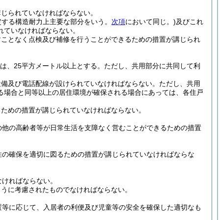
講じられていなければならない。
定する構造耐力上主要な部分をいう。
次項
において同じ。)
及びこれ
れていなければならない。
すことなく点検及び補修を行うことができるための措置が講じられ
は、25平方メートル以上とする。
ただし、共用部分に共同して利
設備及び電話配線が設けられていなければならない。
ただし、共用
る場合と同等以上の居住環境が確保される場合にあっては、各住戸
るための措置が講じられていなければならない。
の他の高齢者等が日常生活を支障なく営むことができるための措置
性の確保を適切に図るための措置が講じられていなければならな
なければならない。
ように考慮されたものでなければならない。
置等に応じて、入居者の利便及び児童等の安全を確保した適切なも