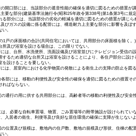
壁の開口部には、当該部分の遮音性能の確保を適切に図るための措置が
上主要な部分
(建築基準法施行令
(昭和25年政令第338号)
第1条第3号に規
れる部分には、当該部分の劣化の軽減を適切に図るための措置が講じら
水及びガスの設備に係る配管には、構造耐力上主要な部分に影響を及ぼ
ない。
の1戸の床面積の合計
(共同住宅においては、共用部分の床面積を除く。)
台所及び浴室を設ける場合は、この限りでない。
戸には、台所、水洗便所、洗面設備及び浴室並びにテレビジョン受信の
用するため適切な台所又は浴室を設けることにより、各住戸部分に設け
室を設けることを要しない。
戸には、居室内における化学物質の発散による衛生上の支障の防止を図
の各部には、移動の利便性及び安全性の確保を適切に図るための措置そ
ければならない。
宅の通行の用に供する共用部分には、高齢者等の移動の利便性及び安全
には、必要な自転車置場、物置、ごみ置場等の附帯施設が設けられてい
は、入居者の衛生、利便等及び良好な居住環境の確保に支障が生じない
園の位置及び規模は、敷地内の住戸数、敷地の規模及び形状、住棟の配
ない。