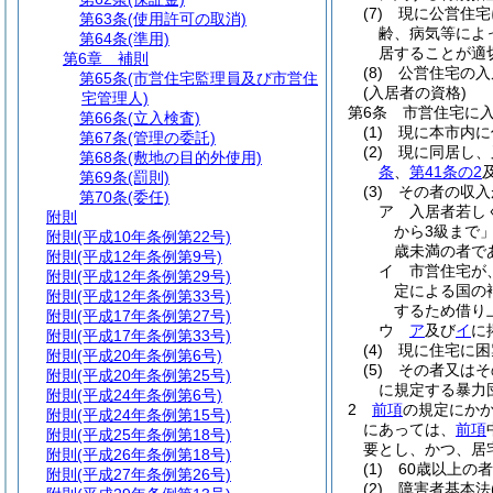
(7)
現に公営住宅
第63条
(使用許可の取消)
齢、病気等によ
第64条
(準用)
居することが適
第6章
補則
(8)
公営住宅の入
第65条
(市営住宅監理員及び市営住
(入居者の資格)
宅管理人)
第6条
市営住宅に
第66条
(立入検査)
(1)
現に本市内に
第67条
(管理の委託)
(2)
現に同居し、
第68条
(敷地の目的外使用)
条
、
第41条の2
第69条
(罰則)
(3)
その者の収入
第70条
(委任)
ア
入居者若し
附則
から3級まで
附則
(平成10年条例第22号)
歳未満の者で
附則
(平成12年条例第9号)
イ
市営住宅が
附則
(平成12年条例第29号)
定による国の
附則
(平成12年条例第33号)
するため借り上
附則
(平成17年条例第27号)
ウ
ア
及び
イ
に
附則
(平成17年条例第33号)
(4)
現に住宅に困
附則
(平成20年条例第6号)
(5)
その者又はそ
附則
(平成20年条例第25号)
に規定する暴力
附則
(平成24年条例第6号)
2
前項
の規定にか
附則
(平成24年条例第15号)
にあっては、
前項
附則
(平成25年条例第18号)
要とし、かつ、居
附則
(平成26年条例第18号)
(1)
60歳以上の者
附則
(平成27年条例第26号)
(2)
障害者基本法