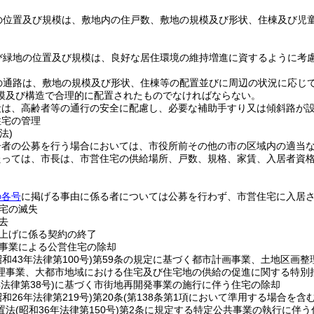
の位置及び規模は、敷地内の住戸数、敷地の規模及び形状、住棟及び児
び緑地の位置及び規模は、良好な居住環境の維持増進に資するように考
の通路は、敷地の規模及び形状、住棟等の配置並びに周辺の状況に応じ
模及び構造で合理的に配置されたものでなければならない。
段は、高齢者等の通行の安全に配慮し、必要な補助手すり又は傾斜路が
住宅の管理
法)
居者の公募を行う場合においては、市役所前その他の市の区域内の適当
たっては、市長は、市営住宅の供給場所、戸数、規格、家賃、入居者資
の各号
に掲げる事由に係る者については公募を行わず、市営住宅に入居
宅の滅失
去
上げに係る契約の終了
事業による公営住宅の除却
昭和43年法律第100号)
第59条の規定に基づく都市計画事業、土地区画整
理事業、大都市地域における住宅及び住宅地の供給の促進に関する特別
年法律第38号)
に基づく市街地再開発事業の施行に伴う住宅の除却
昭和26年法律第219号)
第20条
(第138条第1項において準用する場合を含む
置法
(昭和36年法律第150号)
第2条に規定する特定公共事業の執行に伴う