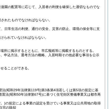
童遊園の配置等に応じて、入居者の利便を確保した適切なものでな
慮されたものでなければならない。
て、日常生活の利便、通行の安全、災害の防止、環境の保全等に支
設けられていなければならない。
な場所に掲示するとともに、市広報紙等に掲載するものとする。
格、申込方法、選考方法の概略、入居時期その他必要な事項を公示
させることができる。
理法
(昭和29年法律第119号)
第3条第4項若しくは第5項の規定に基
措置法
(昭和50年法律第67号)
に基づく住宅街区整備事業又は都市再
。)
の規定による事業の認定を受けている事業又は公共用地の取得
住宅の除却