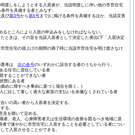
の明渡しをしようとする入居者が、当該明渡しに伴い他の市営住宅
る条件を具備する者とみなす。
号
及び
第3号
から
第5号
まで)
に掲げる条件を具備するほか、当該災害
めるところにより入居の申込みをしなければならない。
したときは、その旨を当該入居者として決定した者
(以下「入居決定
該市営住宅の借上げの期間の満了時に当該市営住宅を明け渡さなけ
の選考は、
次の各号
のいずれかに該当する者のうちから行う。
ある住宅に居住している者
居することができない者
状態にある者
の責めに帰すべき事由に基づく場合を除く。)
入に比して著しく過大な家賃の支払いを余儀なくされている者
度合いの高い者から入居者を決定する。
定する。
意見を聴いて定める。
離職者、老人、心身障害者又は生活環境の改善を図るべき地域に居
得者で速やかに市営住宅に入居することを必要としている者につい
考して入居させることができる。