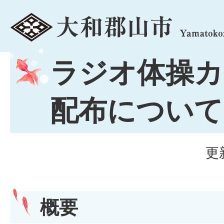
menu
ラジオ体操カ
配布について
更
概要